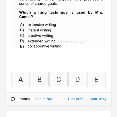
A
B
C
D
E
0 Yorum
Yorum Yap
Hata Bildir
Soru Detay