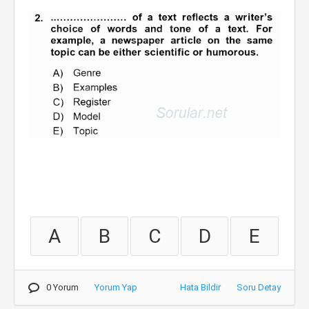
A
B
C
D
E
0 Yorum
Yorum Yap
Hata Bildir
Soru Detay