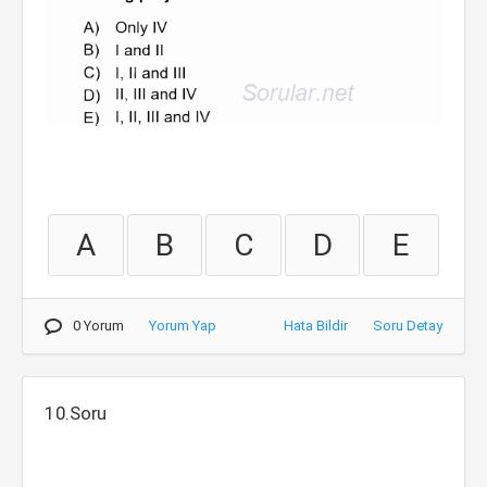
A
B
C
D
E
0 Yorum
Yorum Yap
Hata Bildir
Soru Detay
10.Soru