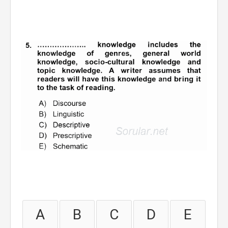
A
B
C
D
E