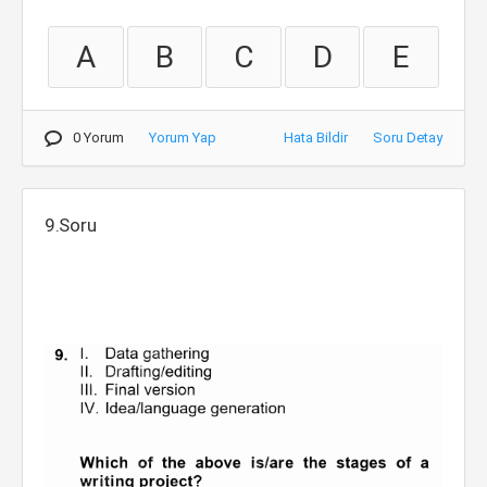
A
B
C
D
E
0 Yorum
Yorum Yap
Hata Bildir
Soru Detay
9.Soru