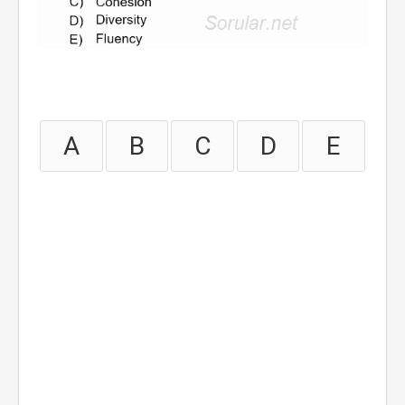
A
B
C
D
E