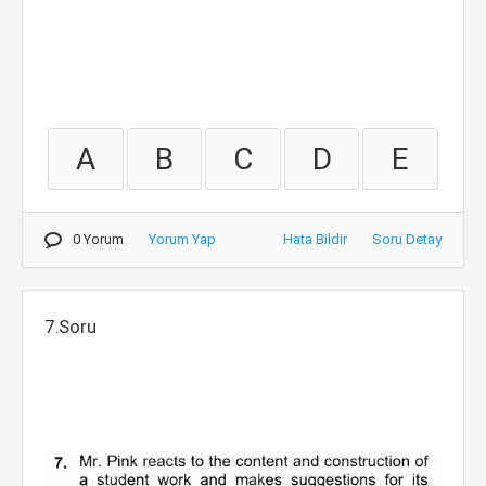
A
B
C
D
E
0 Yorum
Yorum Yap
Hata Bildir
Soru Detay
7.Soru