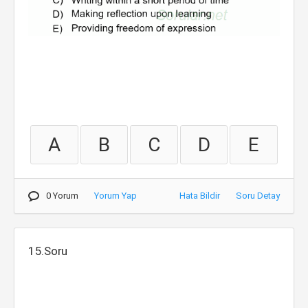
A
B
C
D
E
0 Yorum
Yorum Yap
Hata Bildir
Soru Detay
15.Soru