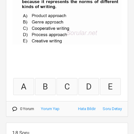
A
B
C
D
E
0 Yorum
Yorum Yap
Hata Bildir
Soru Detay
18.Soru