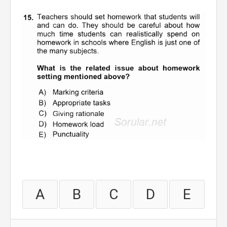
A
B
C
D
E