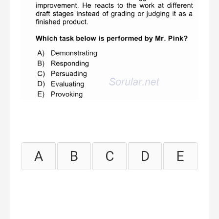
A
B
C
D
E