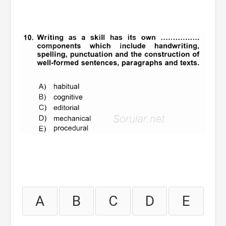
A
B
C
D
E