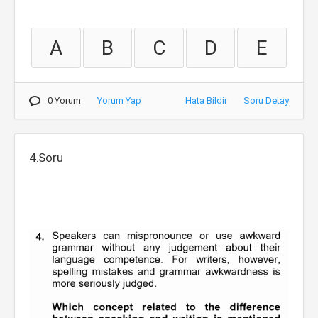
A
B
C
D
E
0 Yorum
Yorum Yap
Hata Bildir
Soru Detay
4.Soru