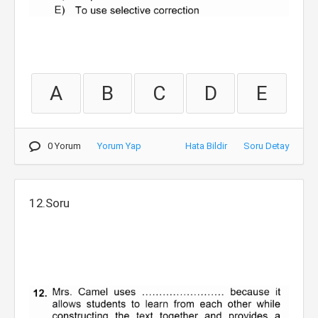
A
B
C
D
E
0 Yorum
Yorum Yap
Hata Bildir
Soru Detay
12.Soru