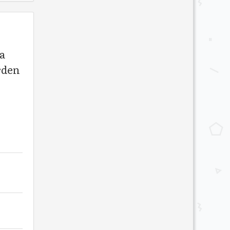
a
rden