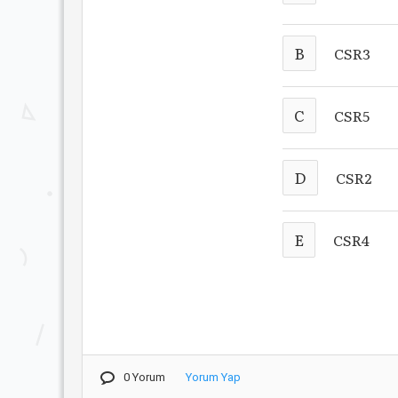
B
CSR3
C
CSR5
D
CSR2
E
CSR4
0 Yorum
Yorum Yap