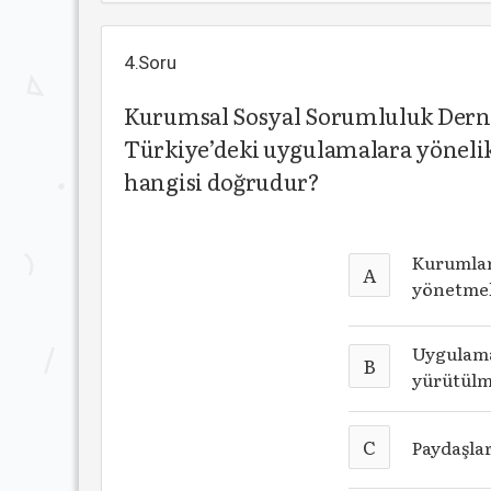
4.Soru
Kurumsal Sosyal Sorumluluk Derne
Türkiye’deki uygulamalara yönelik
hangisi doğrudur?
Kurumlar
A
yönetmek
Uygulama
B
yürütülm
C
Paydaşlar