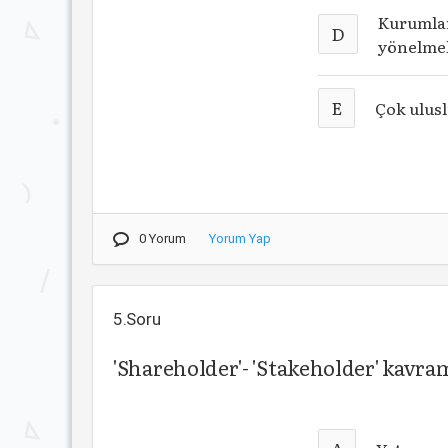
Kurumlar
D
yönelme
E
Çok ulusl
0 Yorum
Yorum Yap
5.Soru
'Shareholder'- 'Stakeholder' kavram