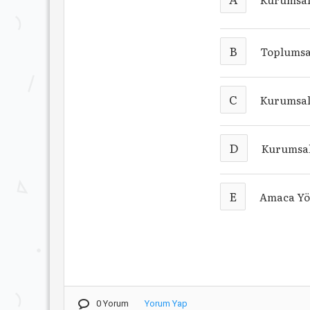
B
Toplumsa
C
Kurumsal
D
Kurumsal
E
Amaca Yö
0 Yorum
Yorum Yap