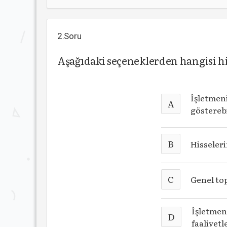
2.Soru
Aşağıdaki seçeneklerden hangisi hi
İşletmeni
A
göstereb
B
Hisseler
C
Genel to
İşletmen
D
faaliyetl