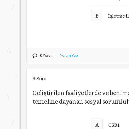
E
İşletme il
0 Yorum
Yorum Yap
3.Soru
Geliştirilen faaliyetlerde ve beni
temeline dayanan sosyal sorumlul
A
CSR1