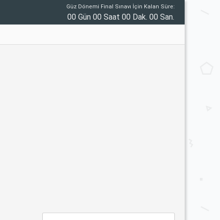
Güz Dönemi Final Sınavı İçin Kalan Süre:
00 Gün 00 Saat 00 Dak. 00 San.