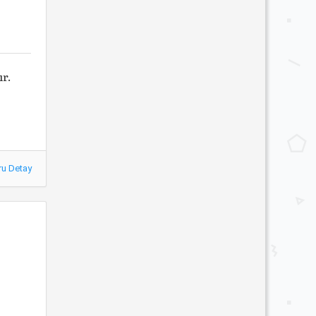
ır.
ru Detay