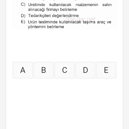
A
B
C
D
E