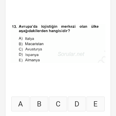
A
B
C
D
E