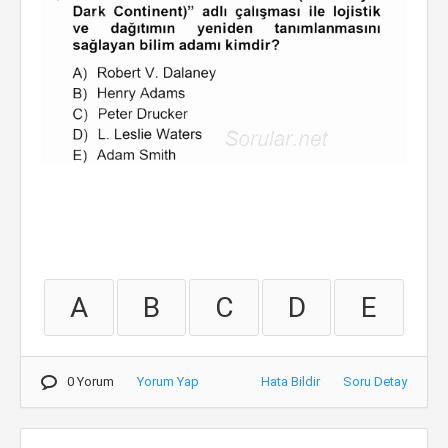
A
B
C
D
E
0 Yorum
Yorum Yap
Hata Bildir
Soru Detay