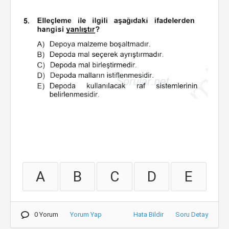
A
B
C
D
E
0 Yorum
Yorum Yap
Hata Bildir
Soru Detay