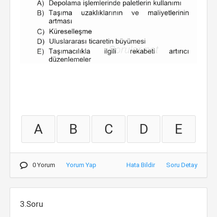
A
B
C
D
E
0 Yorum
Yorum Yap
Hata Bildir
Soru Detay
3.Soru