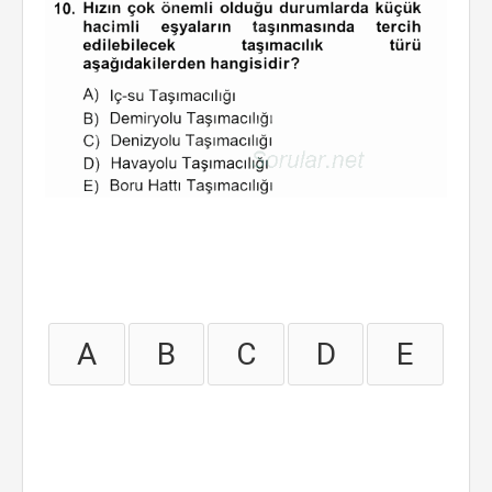
A
B
C
D
E