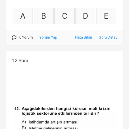
A
B
C
D
E
0 Yorum
Yorum Yap
Hata Bildir
Soru Detay
12.Soru