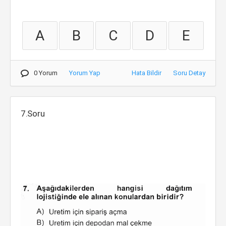
A
B
C
D
E
0 Yorum
Yorum Yap
Hata Bildir
Soru Detay
7.Soru