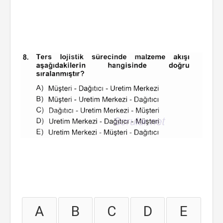
A
B
C
D
E