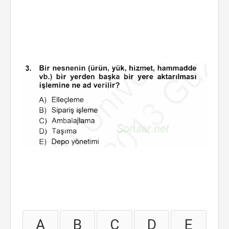
A
B
C
D
E