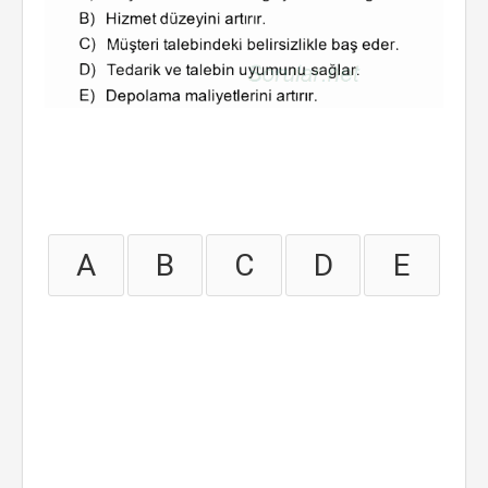
A
B
C
D
E