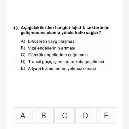
A
B
C
D
E