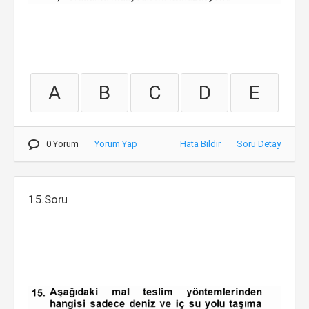
A
B
C
D
E
0 Yorum
Yorum Yap
Hata Bildir
Soru Detay
15.Soru