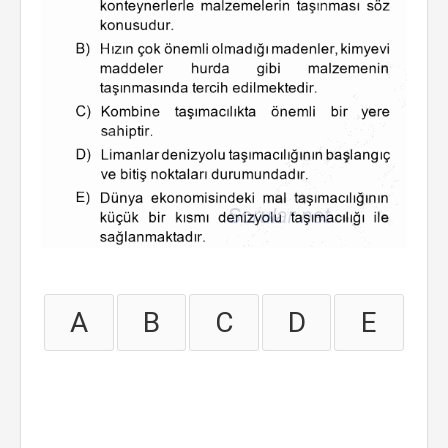
A
B
C
D
E