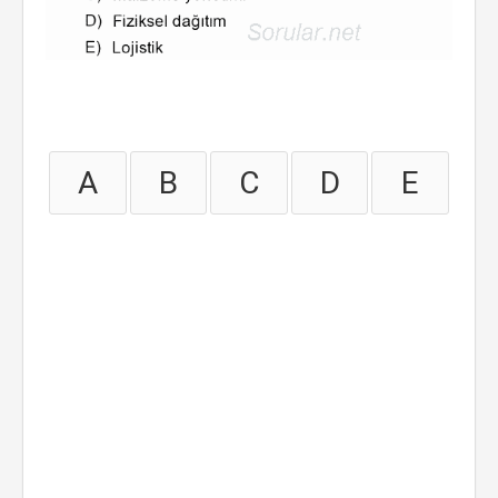
A
B
C
D
E