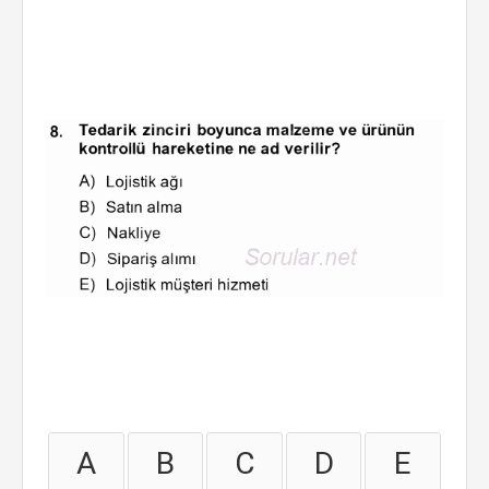
A
B
C
D
E