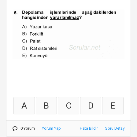
A
B
C
D
E
0 Yorum
Yorum Yap
Hata Bildir
Soru Detay