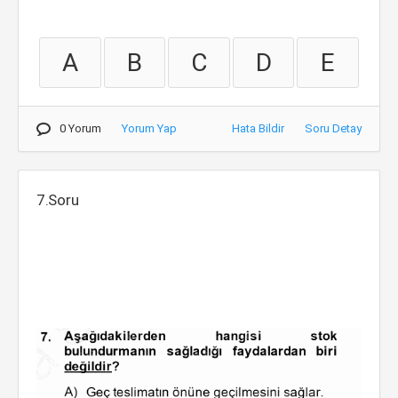
A
B
C
D
E
0 Yorum
Yorum Yap
Hata Bildir
Soru Detay
7.Soru