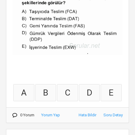
A
B
C
D
E
0 Yorum
Yorum Yap
Hata Bildir
Soru Detay