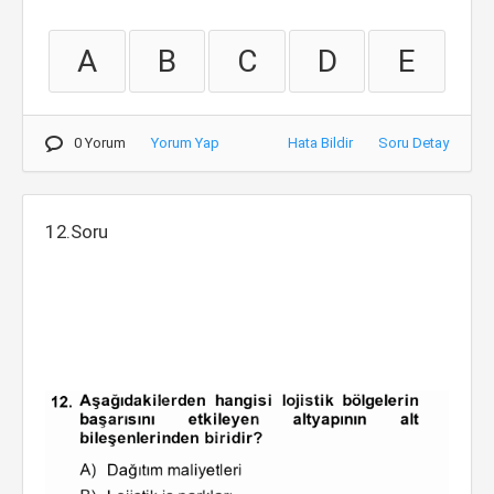
A
B
C
D
E
0 Yorum
Yorum Yap
Hata Bildir
Soru Detay
12.Soru