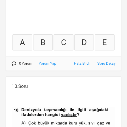
A
B
C
D
E
0 Yorum
Yorum Yap
Hata Bildir
Soru Detay
10.Soru