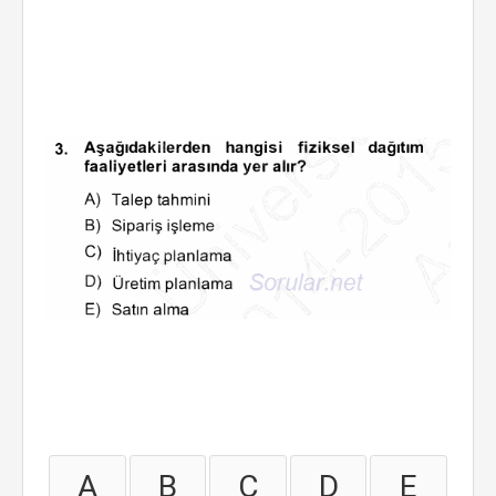
A
B
C
D
E