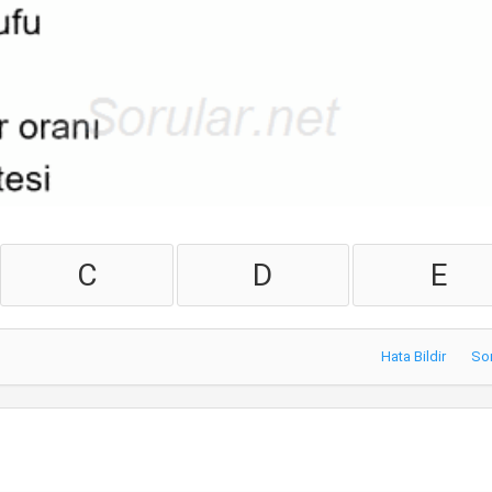
C
D
E
Hata Bildir
So