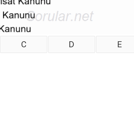
C
D
E