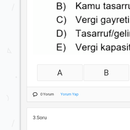
A
B
0 Yorum
Yorum Yap
3.Soru