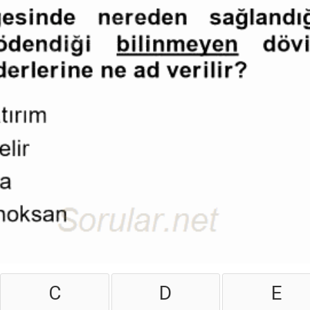
C
D
E