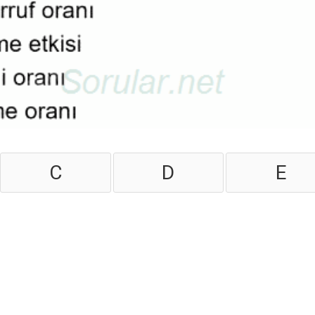
C
D
E