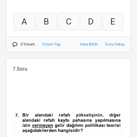
A
B
C
D
E
0 Yorum
Yorum Yap
Hata Bildir
Soru Detay
7.Soru