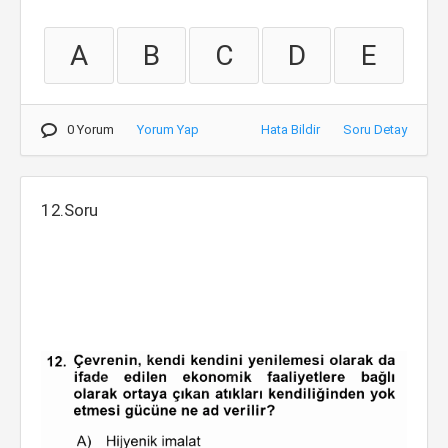
A
B
C
D
E
0 Yorum
Yorum Yap
Hata Bildir
Soru Detay
12.Soru