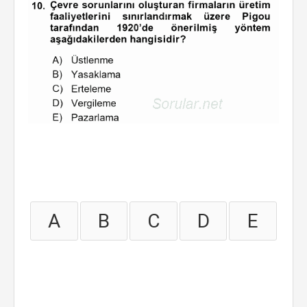
A
B
C
D
E