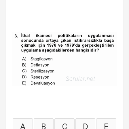
A
B
C
D
E