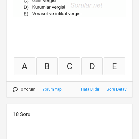
A
B
C
D
E
0 Yorum
Yorum Yap
Hata Bildir
Soru Detay
18.Soru