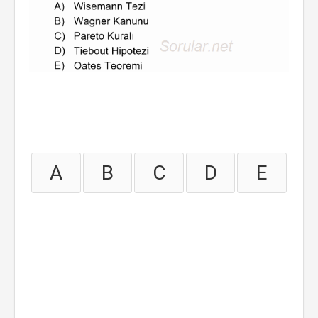
A
B
C
D
E