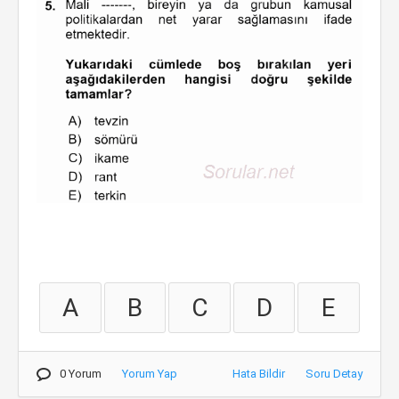
A
B
C
D
E
0 Yorum
Yorum Yap
Hata Bildir
Soru Detay