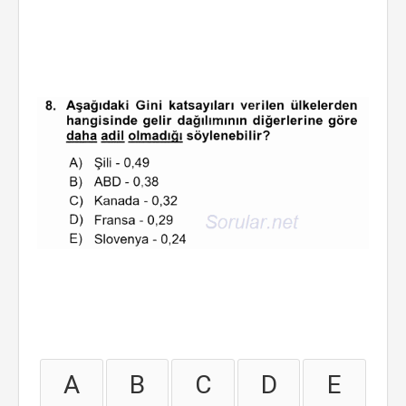
A
B
C
D
E