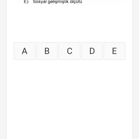
A
B
C
D
E