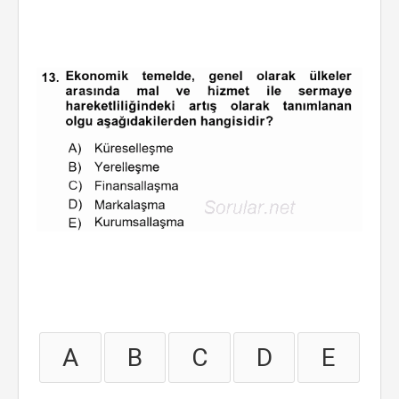
A
B
C
D
E