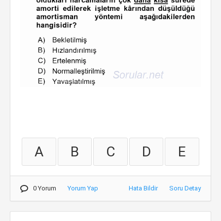
A
B
C
D
E
0 Yorum
Yorum Yap
Hata Bildir
Soru Detay