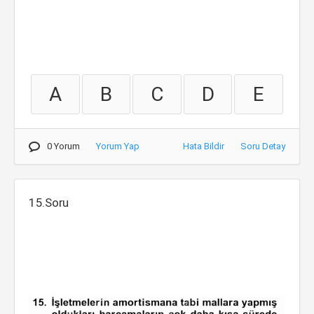
A
B
C
D
E
0 Yorum
Yorum Yap
Hata Bildir
Soru Detay
15.Soru