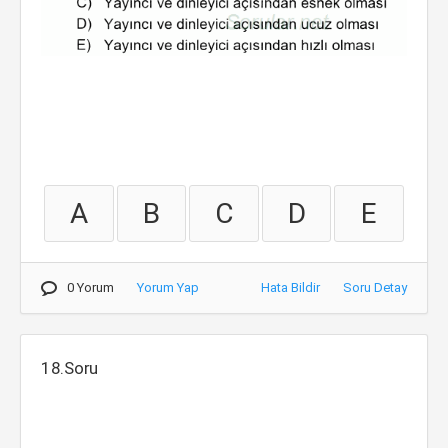
A
B
C
D
E
0 Yorum
Yorum Yap
Hata Bildir
Soru Detay
18.Soru