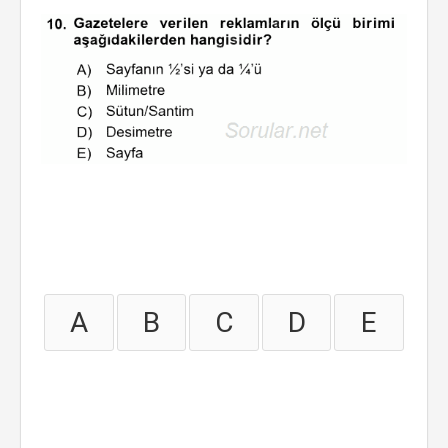
A
B
C
D
E