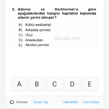
A
B
C
D
E
0 Yorum
Yorum Yap
Hata Bildir
Soru Detay