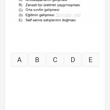
A
B
C
D
E