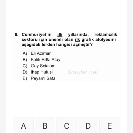
A
B
C
D
E