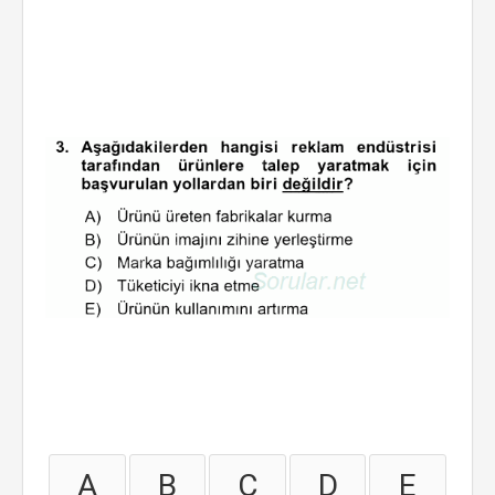
A
B
C
D
E