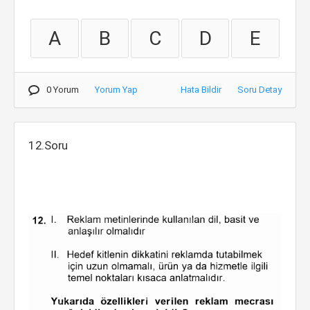
A
B
C
D
E
0 Yorum
Yorum Yap
Hata Bildir
Soru Detay
12.Soru