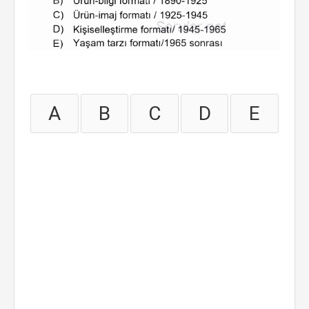
A
B
C
D
E