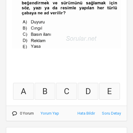
A
B
C
D
E
0 Yorum
Yorum Yap
Hata Bildir
Soru Detay