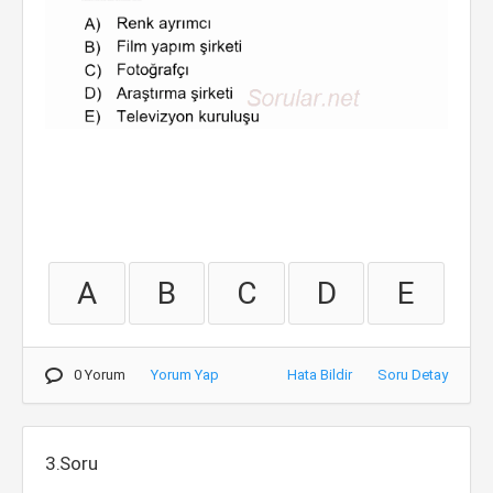
A
B
C
D
E
0 Yorum
Yorum Yap
Hata Bildir
Soru Detay
3.Soru