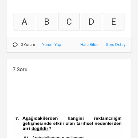
A
B
C
D
E
0 Yorum
Yorum Yap
Hata Bildir
Soru Detay
7.Soru