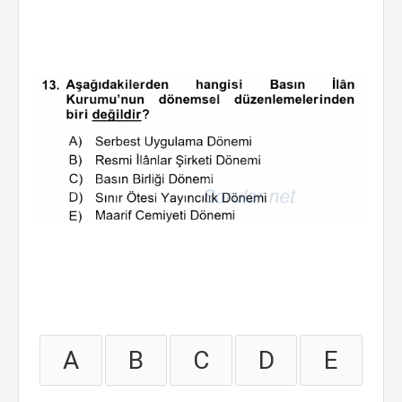
A
B
C
D
E