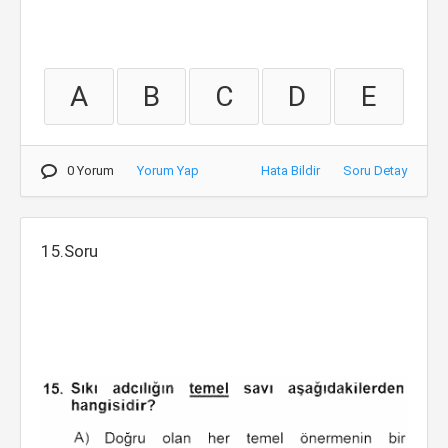
A
B
C
D
E
0 Yorum
Yorum Yap
Hata Bildir
Soru Detay
15.Soru