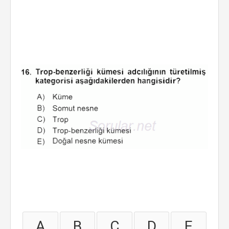
A
B
C
D
E