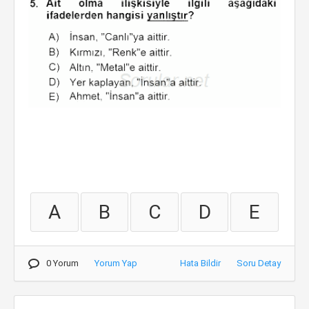
A
B
C
D
E
0 Yorum
Yorum Yap
Hata Bildir
Soru Detay