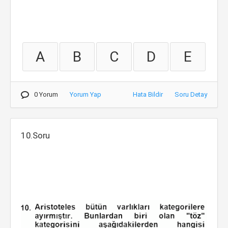
A
B
C
D
E
0 Yorum
Yorum Yap
Hata Bildir
Soru Detay
10.Soru