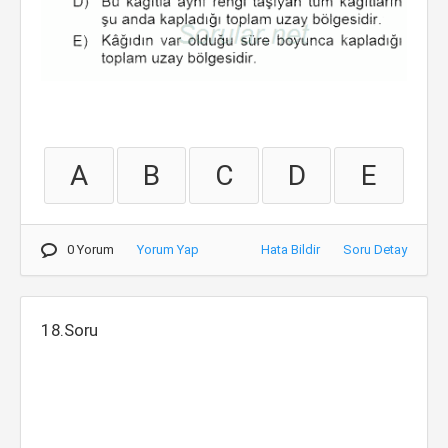
A
B
C
D
E
0 Yorum
Yorum Yap
Hata Bildir
Soru Detay
18.Soru