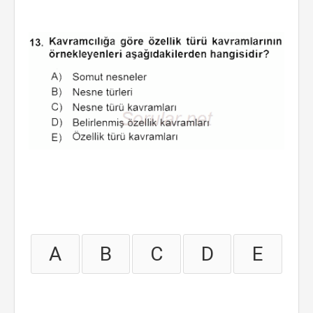
A
B
C
D
E