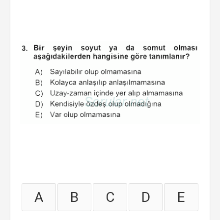
A
B
C
D
E