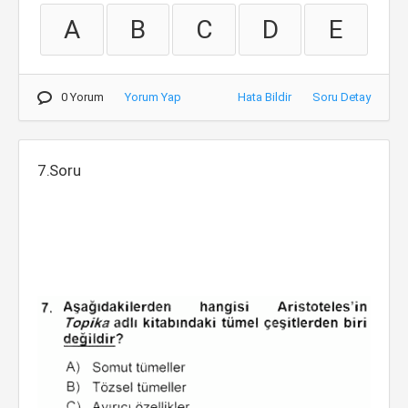
A
B
C
D
E
0 Yorum
Yorum Yap
Hata Bildir
Soru Detay
7.Soru