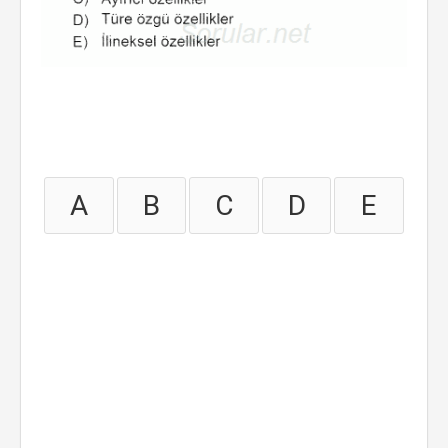
A
B
C
D
E