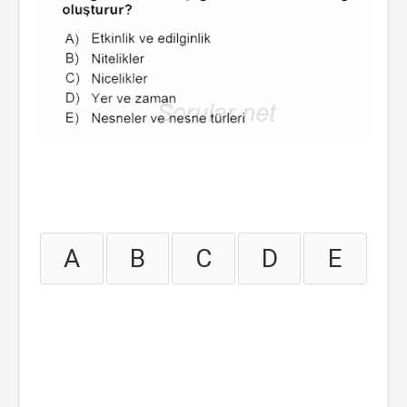
A
B
C
D
E