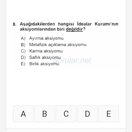
A
B
C
D
E