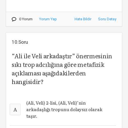
0 Yorum
Yorum Yap
Hata Bildir
Soru Detay
10.Soru
“Ali ile Veli arkadaştır” önermesinin
sıkı trop adcılığına göre metafizik
açıklaması aşağıdakilerden
hangisidir?
(Ali, Veli) 2-lisi, (Ali, Veli)’nin
A
arkadaşlığı tropunu dolaysız olarak
taşır.