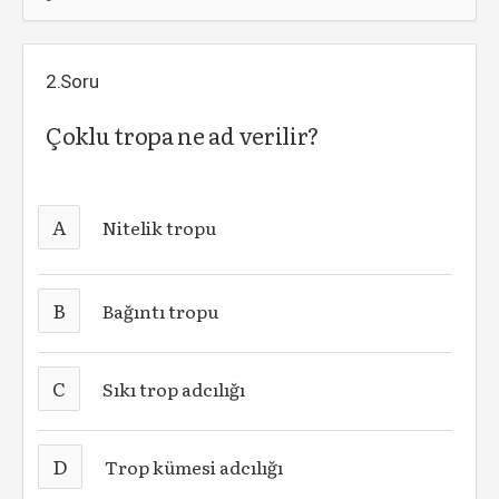
2.Soru
Çoklu tropa ne ad verilir?
A
Nitelik tropu
B
Bağıntı tropu
C
Sıkı trop adcılığı
D
Trop kümesi adcılığı