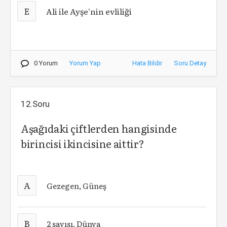
E
Ali ile Ayşe'nin evliliği
0 Yorum
Yorum Yap
Hata Bildir
Soru Detay
12.Soru
Aşağıdaki çiftlerden hangisinde
birincisi ikincisine aittir?
A
Gezegen, Güneş
B
2 sayısı, Dünya