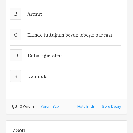
B
Armut
C
Elimde tuttuğum beyaz tebeşir parçası
D
Daha-ağır-olma
E
Uzunluk
0 Yorum
Yorum Yap
Hata Bildir
Soru Detay
7.Soru