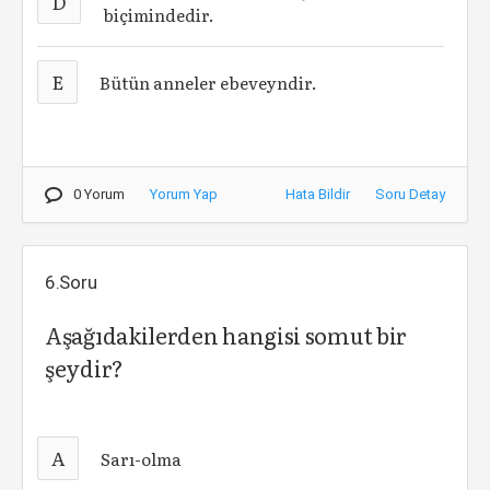
D
biçimindedir.
E
Bütün anneler ebeveyndir.
0 Yorum
Yorum Yap
Hata Bildir
Soru Detay
6.Soru
Aşağıdakilerden hangisi somut bir
şeydir?
A
Sarı-olma