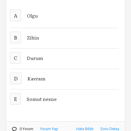
A
Olgu
B
Zihin
C
Durum
D
Kavram
E
Somut nesne
0 Yorum
Yorum Yap
Hata Bildir
Soru Detay