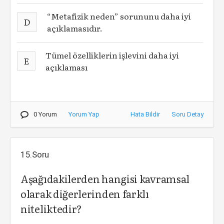
“Metafizik neden” sorununu daha iyi
D
açıklamasıdır.
Tümel özelliklerin işlevini daha iyi
E
açıklaması
0 Yorum
Yorum Yap
Hata Bildir
Soru Detay
15.Soru
Aşağıdakilerden hangisi kavramsal
olarak diğerlerinden farklı
niteliktedir?