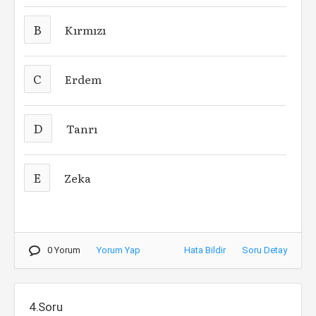
B
Kırmızı
C
Erdem
D
Tanrı
E
Zeka
0 Yorum
Yorum Yap
Hata Bildir
Soru Detay
4.Soru