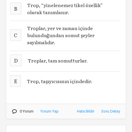
Trop, “yinelenemez tikel özellik”
B
olarak tanımlanır.
Troplar, yer ve zaman içinde
C
bulunduğundan somut şeyler
sayılmalıdır.
D
Troplar, tam somutturlar.
E
Trop, taşıyıcısının içindedir.
0 Yorum
Yorum Yap
Hata Bildir
Soru Detay