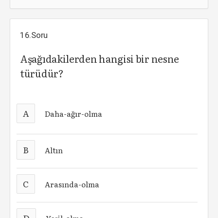
16.Soru
Aşağıdakilerden hangisi bir nesne
türüdür?
A
Daha-ağır-olma
B
Altın
C
Arasında-olma
D