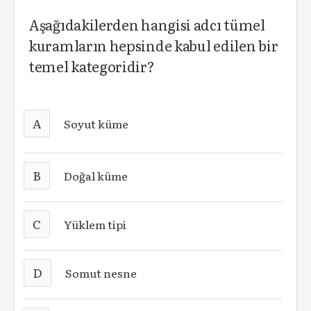
Aşağıdakilerden hangisi adcı tümel
kuramların hepsinde kabul edilen bir
temel kategoridir?
A
Soyut küme
B
Doğal küme
C
Yüklem tipi
D
Somut nesne