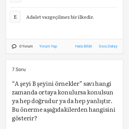
E
Adalet vazgeçilmez bir ilkedir.
0 Yorum
Yorum Yap
Hata Bildir
Soru Detay
7.Soru
“A şeyi B şeyini örnekler” savı hangi
zamanda ortaya konulursa konulsun
ya hep doğrudur ya da hep yanlıştır.
Bu önerme aşağıdakilerden hangisini
gösterir?