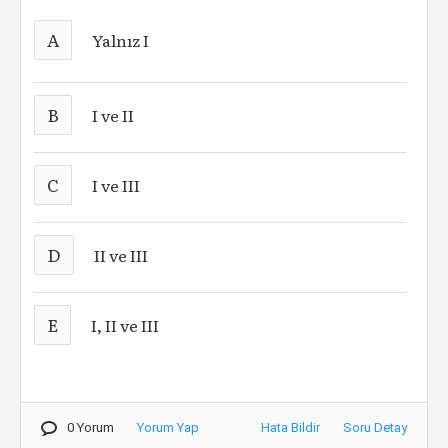
A
Yalnız I
B
I ve II
C
I ve III
D
II ve III
E
I, II ve III
0 Yorum
Yorum Yap
Hata Bildir
Soru Detay