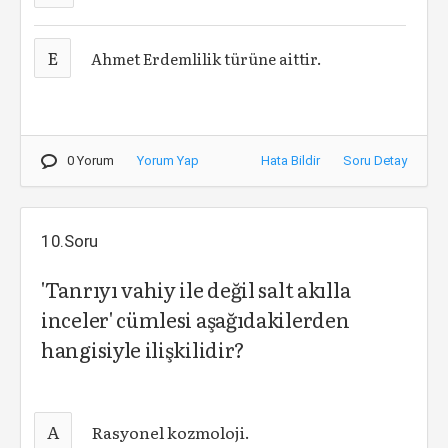
E
Ahmet Erdemlilik türüne aittir.
0 Yorum
Yorum Yap
Hata Bildir
Soru Detay
10.Soru
'Tanrıyı vahiy ile değil salt akılla
inceler' cümlesi aşağıdakilerden
hangisiyle ilişkilidir?
A
Rasyonel kozmoloji.