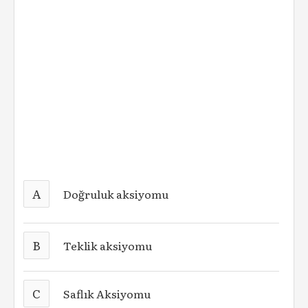
A
Doğruluk aksiyomu
B
Teklik aksiyomu
C
Saflık Aksiyomu