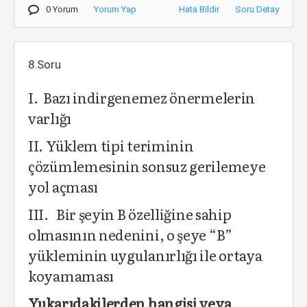
0 Yorum
Yorum Yap
Hata Bildir
Soru Detay
8.Soru
I. Bazı indirgenemez önermelerin
varlığı
II. Yüklem tipi teriminin
çözümlemesinin sonsuz gerilemeye
yol açması
III. Bir şeyin B özelliğine sahip
olmasının nedenini, o şeye “B”
yükleminin uygulanırlığı ile ortaya
koyamaması
Yukarıdakilerden hangisi veya