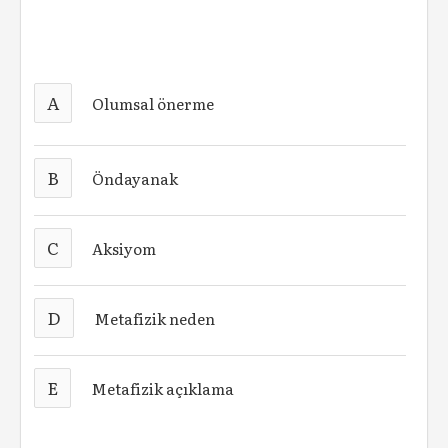
A
Olumsal önerme
B
Öndayanak
C
Aksiyom
D
Metafizik neden
E
Metafizik açıklama