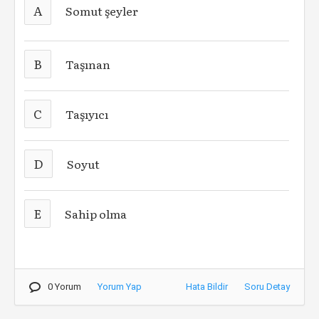
A
Somut şeyler
B
Taşınan
C
Taşıyıcı
D
Soyut
E
Sahip olma
0 Yorum
Yorum Yap
Hata Bildir
Soru Detay