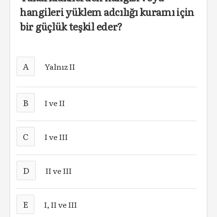
hangileri yüklem adcılığı kuramı için
bir güçlük teşkil eder?
A
Yalnız II
B
I ve II
C
I ve III
D
II ve III
E
I, II ve III