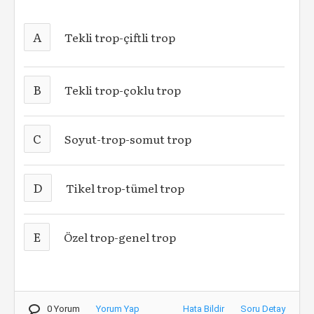
A
Tekli trop-çiftli trop
B
Tekli trop-çoklu trop
C
Soyut-trop-somut trop
D
Tikel trop-tümel trop
E
Özel trop-genel trop
0 Yorum
Yorum Yap
Hata Bildir
Soru Detay