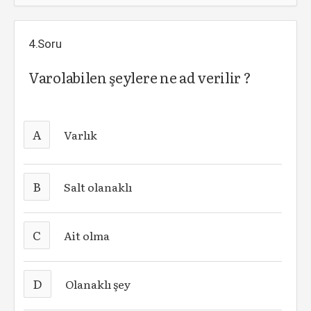
4.Soru
Varolabilen şeylere ne ad verilir ?
A
Varlık
B
Salt olanaklı
C
Ait olma
D
Olanaklı şey