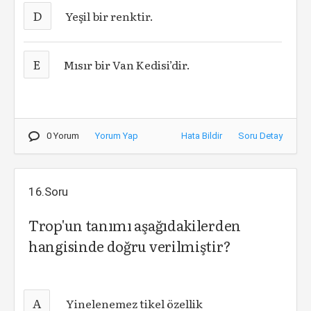
D
Yeşil bir renktir.
E
Mısır bir Van Kedisi’dir.
0 Yorum
Yorum Yap
Hata Bildir
Soru Detay
16.Soru
Trop'un tanımı aşağıdakilerden
hangisinde doğru verilmiştir?
A
Yinelenemez tikel özellik