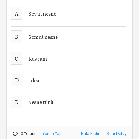
A
Soyut nesne
B
Somut nesne
C
Kavram
D
İdea
E
Nesne türü
0 Yorum
Yorum Yap
Hata Bildir
Soru Detay