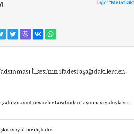
Diğer
"Metafizik
vı
dsınması İlkesi'nin ifadesi aşağıdakilerden
r yalnız somut nesneler tarafından taşınması yoluyla var
r
şkisi soyut bir ilişkidir