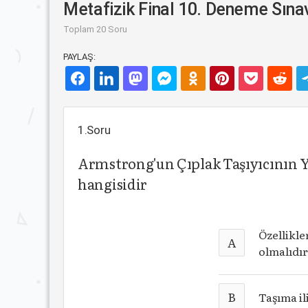
Metafizik Final 10. Deneme Sına
Toplam 20 Soru
PAYLAŞ:
1.Soru
Armstrong'un Çıplak Taşıyıcının Ya
hangisidir
Özellikle
A
olmalıdı
B
Taşıma ili