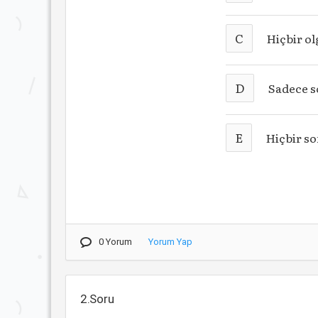
C
Hiçbir o
D
Sadece s
E
Hiçbir so
0 Yorum
Yorum Yap
2.Soru