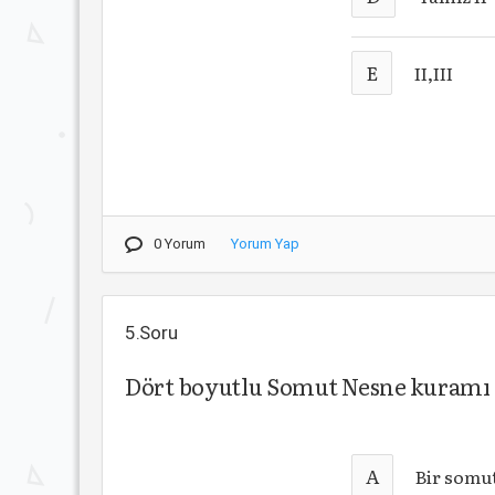
E
II,III
0 Yorum
Yorum Yap
5.Soru
Dört boyutlu Somut Nesne kuramı il
A
Bir somut