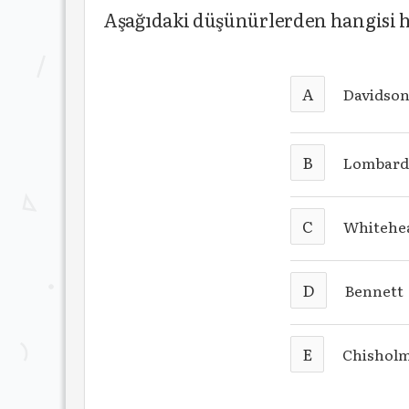
Aşağıdaki düşünürlerden hangisi ha
A
Davidso
B
Lombar
C
Whitehe
D
Bennett
E
Chishol