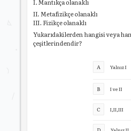
I. Mantıkça olanaklı
II. Metafizikçe olanaklı
III. Fizikçe olanaklı
Yukarıdakilerden hangisi veya hang
çeşitlerindendir?
A
Yalnız I
B
I ve II
C
I,II,III
D
Yalnız II