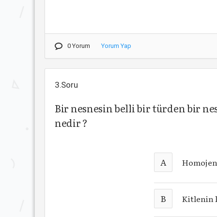
0 Yorum
Yorum Yap
3.Soru
Bir nesnesin belli bir türden bir n
nedir ?
A
Homojen 
B
Kitlenin 