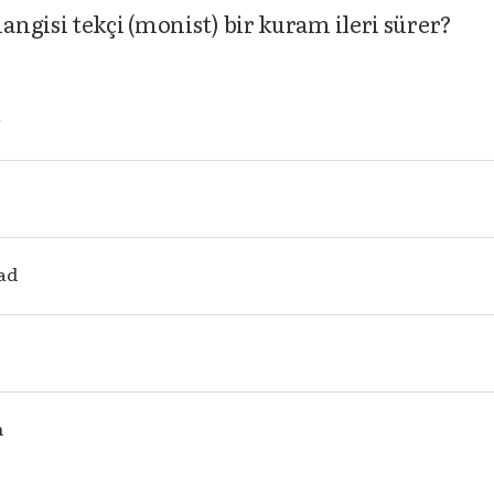
ngisi tekçi (monist) bir kuram ileri sürer?
n
d
ad
m