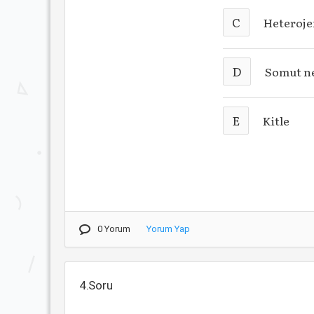
C
Heteroje
D
Somut ne
E
Kitle
0 Yorum
Yorum Yap
4.Soru