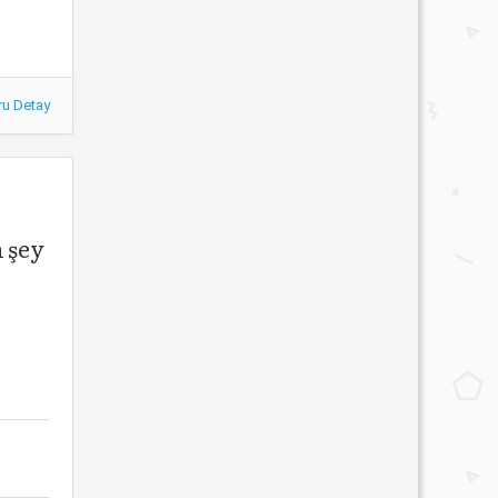
ru Detay
n şey