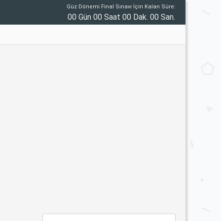
Güz Dönemi Final Sınavı İçin Kalan Süre:
00 Gün 00 Saat 00 Dak. 00 San.