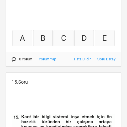
A
B
C
D
E
0 Yorum
Yorum Yap
Hata Bildir
Soru Detay
15.Soru