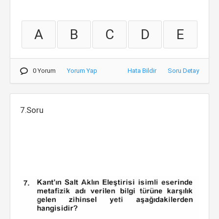
A
B
C
D
E
0 Yorum
Yorum Yap
Hata Bildir
Soru Detay
7.Soru