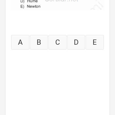
A
B
C
D
E