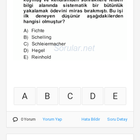
A
B
C
D
E
0 Yorum
Yorum Yap
Hata Bildir
Soru Detay