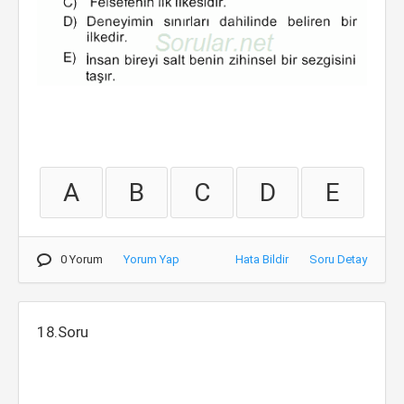
A
B
C
D
E
0 Yorum
Yorum Yap
Hata Bildir
Soru Detay
18.Soru