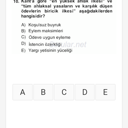
A
B
C
D
E