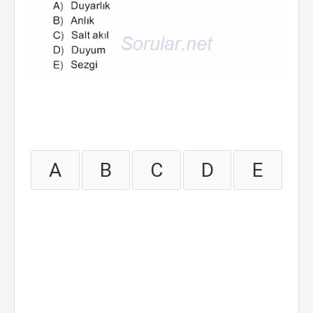
A
B
C
D
E