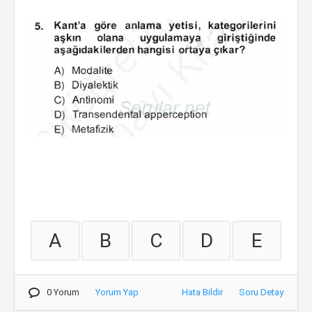
A
B
C
D
E
0 Yorum
Yorum Yap
Hata Bildir
Soru Detay