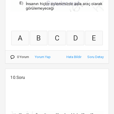
A
B
C
D
E
0 Yorum
Yorum Yap
Hata Bildir
Soru Detay
10.Soru