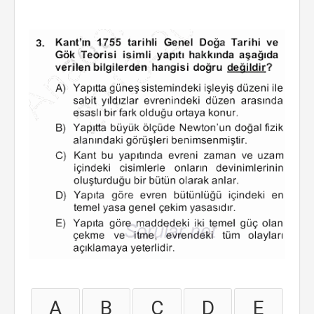
A
B
C
D
E