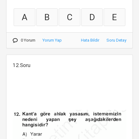
A
B
C
D
E
0 Yorum
Yorum Yap
Hata Bildir
Soru Detay
12.Soru