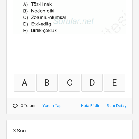
A
B
C
D
E
0 Yorum
Yorum Yap
Hata Bildir
Soru Detay
3.Soru