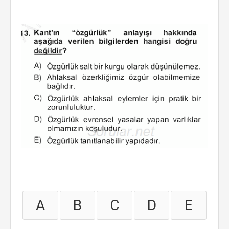
A
B
C
D
E