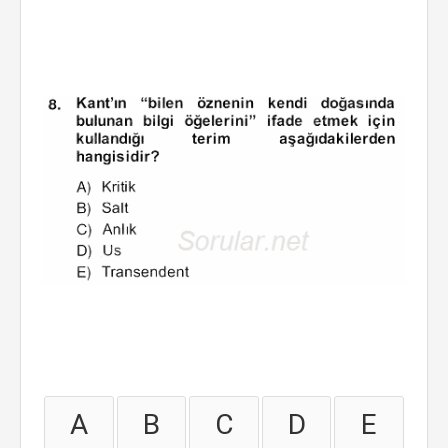
A
B
C
D
E