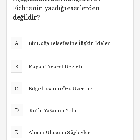
Fichte'nin yazdığı eserlerden
değildir
?
A
Bir Doğa Felsefesine İlişkin İdeler
B
Kapalı Ticaret Devleti
C
Bilge İnsanın Özü Üzerine
D
Kutlu Yaşamın Yolu
E
Alman Ulusuna Söylevler