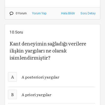
0 Yorum
Yorum Yap
Hata Bildir
Soru Detay
10.Soru
Kant deneyimin sağladığı verilere
ilişkin yargıları ne olarak
isimlendirmiştir?
A
A posteriori yargılar
B
A priori yargılar