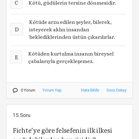
C
Kötü, güdülerin tersine dönmesidir.
Kötüde arzu edilen şeyler, bilerek,
D
isteyerek aklın insandan
beklediklerinden üstün çıkarılırlar.
Kötüden kurtulma insanın bireysel
E
çabalarıyla gerçekleşemez.
0 Yorum
Yorum Yap
Hata Bildir
Soru Detay
15.Soru
Fichte’ye göre felsefenin ilk ilkesi