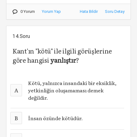
0 Yorum
Yorum Yap
Hata Bildir
Soru Detay
14.Soru
Kant'ın "kötü" ile ilgili görüşlerine
göre hangisi
yanlıştır
?
Kötü, yalnızca insandaki bir eksiklik,
A
yetkinliğin oluşamaması demek
değildir.
B
İnsan özünde kötüdür.