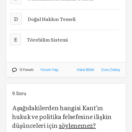
D
Doğal Hakkın Temeli
E
Törebilim Sistemi
0 Yorum
Yorum Yap
Hata Bildir
Soru Detay
9.Soru
Aşağıdakilerden hangisi Kant'ın
hukuk ve politika felsefesine ilişkin
düşünceleri için
söylenemez?