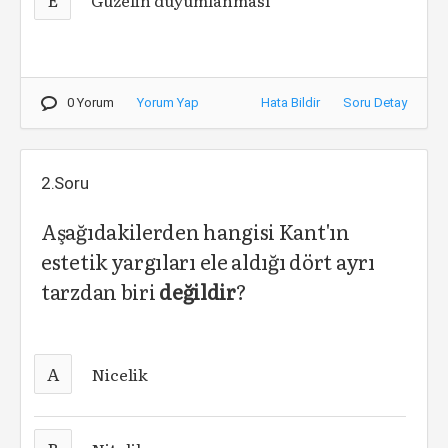
Güzelin duyumlanması
0 Yorum
Yorum Yap
Hata Bildir
Soru Detay
2.Soru
Aşağıdakilerden hangisi Kant'ın
estetik yargıları ele aldığı dört ayrı
tarzdan biri
değildir
?
A
Nicelik