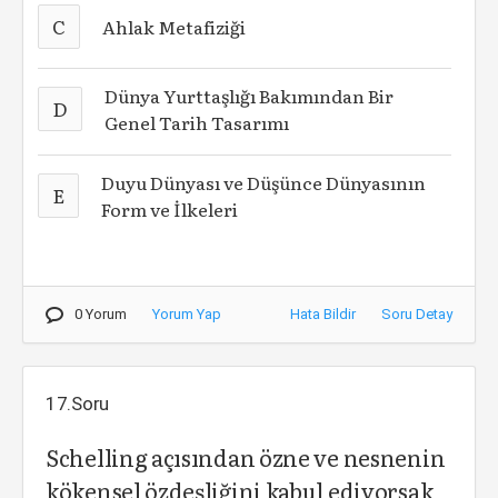
C
Ahlak Metafiziği
Dünya Yurttaşlığı Bakımından Bir
D
Genel Tarih Tasarımı
Duyu Dünyası ve Düşünce Dünyasının
E
Form ve İlkeleri
0 Yorum
Yorum Yap
Hata Bildir
Soru Detay
17.Soru
Schelling açısından özne ve nesnenin
kökensel özdeşliğini kabul ediyorsak