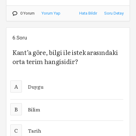
0 Yorum
Yorum Yap
Hata Bildir
Soru Detay
6.Soru
Kant’a göre, bilgi ile istek arasındaki
orta terim hangisidir?
A
Duygu
B
Bilim
C
Tarih