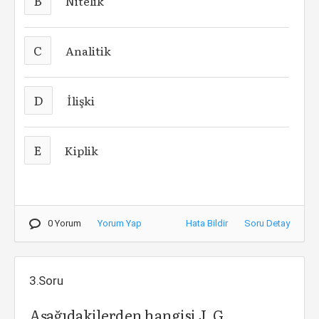
B
Nitelik
C
Analitik
D
İlişki
E
Kiplik
0 Yorum
Yorum Yap
Hata Bildir
Soru Detay
3.Soru
Aşağıdakilerden hangisi J. G.