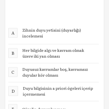
Zihnin duyu yetisini (duyarlığı)
A
incelemesi
Her bilgide algı ve kavram olmak
B
üzere iki yan olması
Duyusuz kavramlar boş, kavramsız
C
duyular kör olması
Duyu bilgisinin a priori ögeleri içerip
D
içermemesi
E