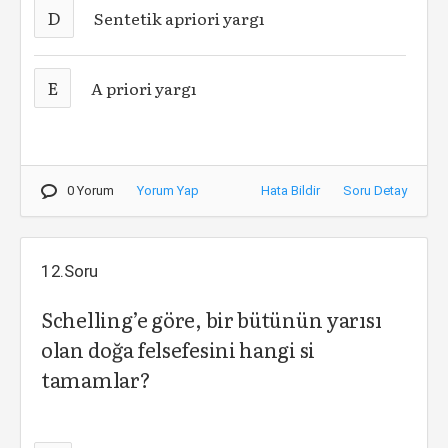
D
Sentetik apriori yargı
E
A priori yargı
0 Yorum
Yorum Yap
Hata Bildir
Soru Detay
12.Soru
Schelling’e göre, bir bütünün yarısı
olan doğa felsefesini hangi si
tamamlar?