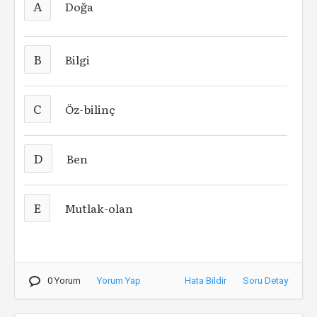
A
Doğa
B
Bilgi
C
Öz-bilinç
D
Ben
E
Mutlak-olan
0 Yorum
Yorum Yap
Hata Bildir
Soru Detay