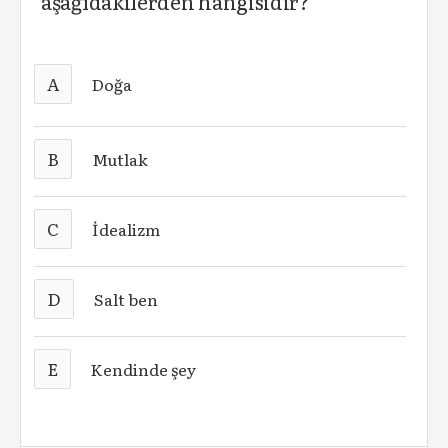
aşağıdakilerden hangisidir?
A
Doğa
B
Mutlak
C
İdealizm
D
Salt ben
E
Kendinde şey