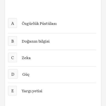
A
Özgürlük Püstülası
B
Doğanın bilgisi
C
Zeka
D
Güç
E
Yargı yetisi