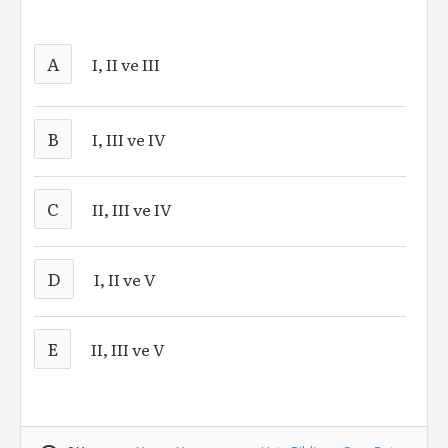
A
I, II ve III
B
I, III ve IV
C
II, III ve IV
D
I, II ve V
E
II, III ve V