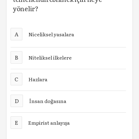
yönelir?
A
Niceliksel yasalara
B
Niteliksel ilkelere
C
Hazlara
D
İnsan doğasına
E
Empirist anlayışa