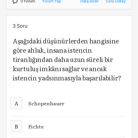
0 Yorum
Yorum Yap
Hata Bildir
Soru Detay
3.Soru
Aşağıdaki düşünürlerden hangisine
göre ahlak, insana istencin
tiranlığından daha uzun süreli bir
kurtuluş imkânı sağlar ve ancak
istencin yadsınmasıyla başarılabilir?
A
Schopenhauer
B
Fichte