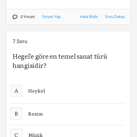
0 Yorum
Yorum Yap
Hata Bildir
Soru Detay
7.Soru
Hegel'e göre en temel sanat türü
hangisidir?
A
Heykel
B
Resim
C
Müzik