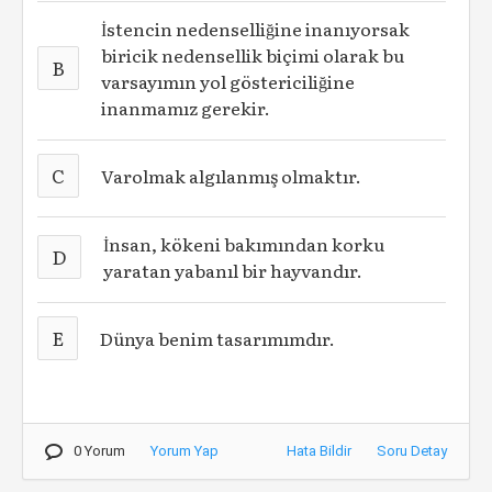
İstencin nedenselliğine inanıyorsak
biricik nedensellik biçimi olarak bu
B
varsayımın yol göstericiliğine
inanmamız gerekir.
C
Varolmak algılanmış olmaktır.
İnsan, kökeni bakımından korku
D
yaratan yabanıl bir hayvandır.
E
Dünya benim tasarımımdır.
0 Yorum
Yorum Yap
Hata Bildir
Soru Detay