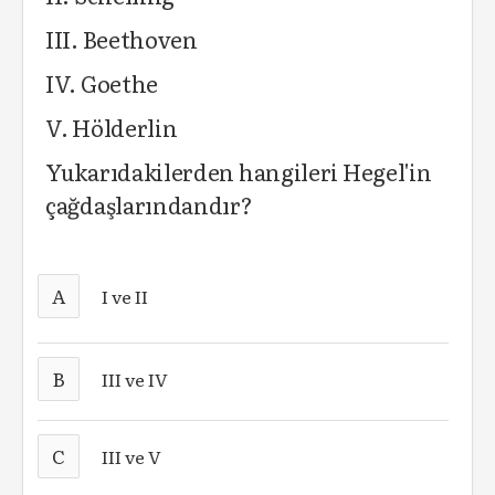
III. Beethoven
IV. Goethe
V. Hölderlin
Yukarıdakilerden hangileri Hegel'in
çağdaşlarındandır?
A
I ve II
B
III ve IV
C
III ve V