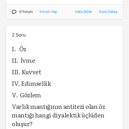
0 Yorum
Yorum Yap
Hata Bildir
Soru Detay
2.Soru
I. Öz
II. İvme
III. Kuvvet
IV. Edimsellik
V. Gözlem
Varlık mantığının antitezi olan öz
mantığı hangi diyalektik üçlüden
oluşur?