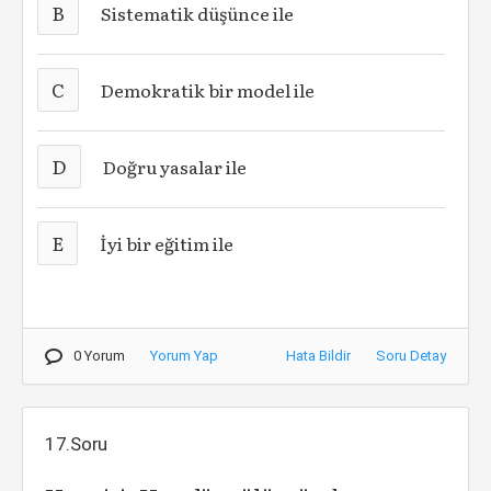
B
Sistematik düşünce ile
C
Demokratik bir model ile
D
Doğru yasalar ile
E
İyi bir eğitim ile
0 Yorum
Yorum Yap
Hata Bildir
Soru Detay
17.Soru