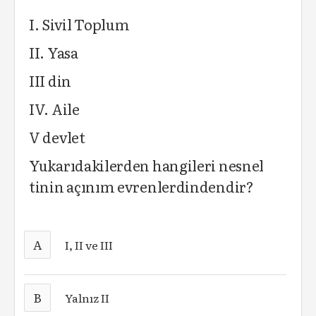
I. Sivil Toplum
II. Yasa
III din
IV. Aile
V devlet
Yukarıdakilerden hangileri nesnel
tinin açınım evrenlerdindendir?
A
I, II ve III
B
Yalnız II