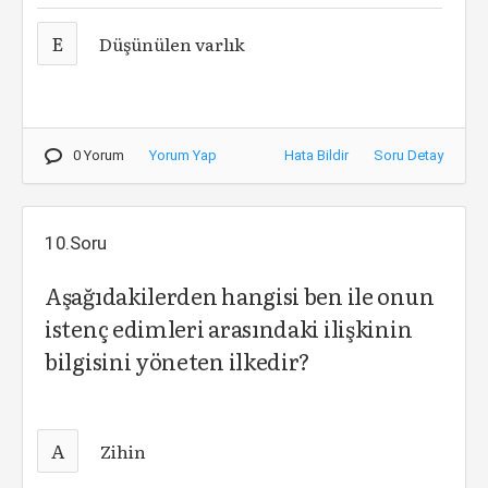
E
Düşünülen varlık
0 Yorum
Yorum Yap
Hata Bildir
Soru Detay
10.Soru
Aşağıdakilerden hangisi ben ile onun
istenç edimleri arasındaki ilişkinin
bilgisini yöneten ilkedir?
A
Zihin