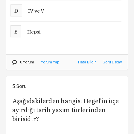
D
IV ve V
E
Hepsi
0 Yorum
Yorum Yap
Hata Bildir
Soru Detay
5.Soru
Aşağıdakilerden hangisi Hegel'in üçe
ayırdığı tarih yazım türlerinden
birisidir?