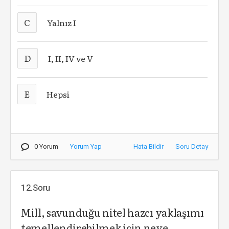
C
Yalnız I
D
I, II, IV ve V
E
Hepsi
0 Yorum
Yorum Yap
Hata Bildir
Soru Detay
12.Soru
Mill, savunduğu nitel hazcı yaklaşımı
temellendirebilmek için neye