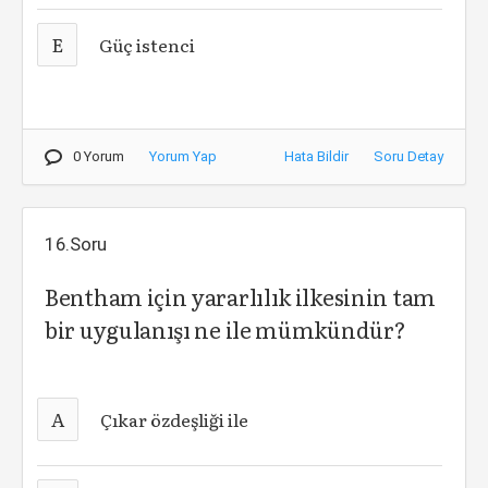
E
Güç istenci
0 Yorum
Yorum Yap
Hata Bildir
Soru Detay
16.Soru
Bentham için yararlılık ilkesinin tam
bir uygulanışı ne ile mümkündür?
A
Çıkar özdeşliği ile