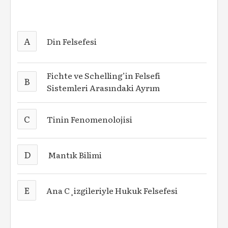
A
Din Felsefesi
Fichte ve Schelling’in Felsefi
B
Sistemleri Arasındaki Ayrım
C
Tinin Fenomenolojisi
D
Mantık Bilimi
E
Ana C¸izgileriyle Hukuk Felsefesi