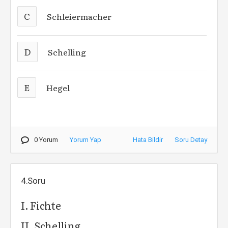
C
Schleiermacher
D
Schelling
E
Hegel
0 Yorum
Yorum Yap
Hata Bildir
Soru Detay
4.Soru
I. Fichte
II. Schelling