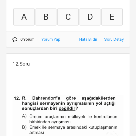
A
B
C
D
E
0 Yorum
Yorum Yap
Hata Bildir
Soru Detay
12.Soru