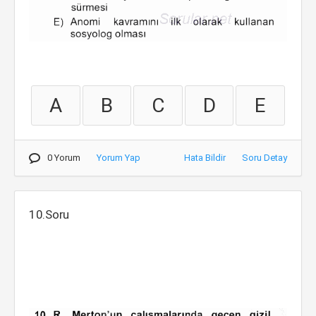
A
B
C
D
E
0 Yorum
Yorum Yap
Hata Bildir
Soru Detay
10.Soru