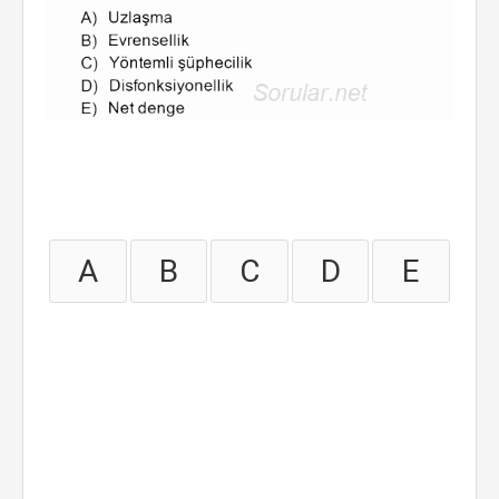
A
B
C
D
E