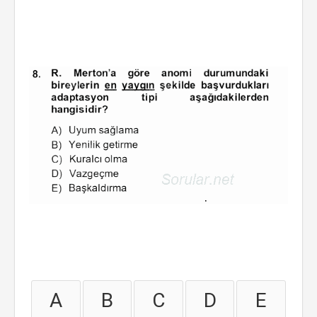
A
B
C
D
E