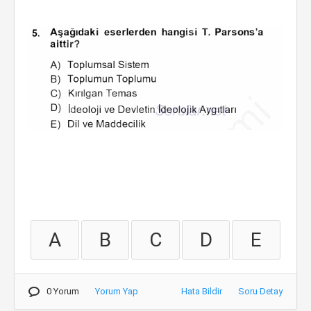
A
B
C
D
E
0 Yorum
Yorum Yap
Hata Bildir
Soru Detay