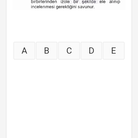
A
B
C
D
E