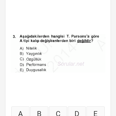
A
B
C
D
E