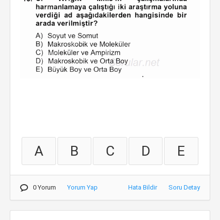
A
B
C
D
E
0 Yorum
Yorum Yap
Hata Bildir
Soru Detay