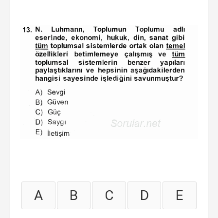
A
B
C
D
E