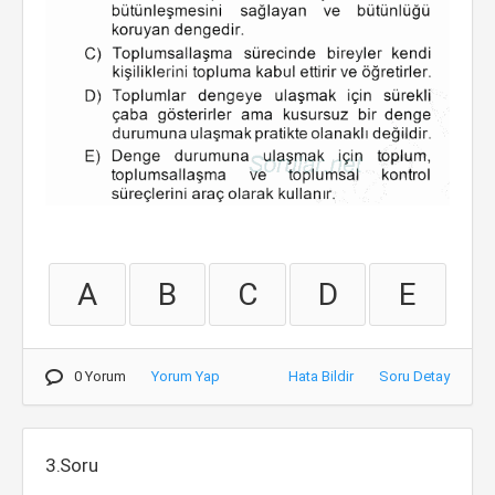
A
B
C
D
E
0 Yorum
Yorum Yap
Hata Bildir
Soru Detay
3.Soru