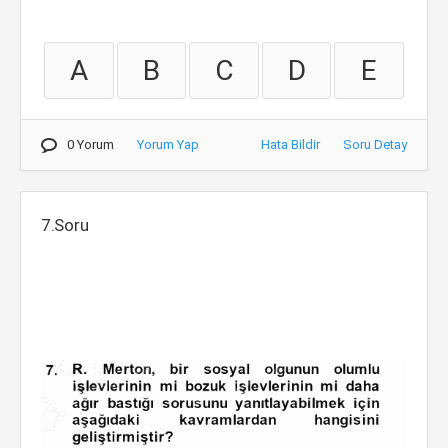
A
B
C
D
E
0 Yorum
Yorum Yap
Hata Bildir
Soru Detay
7.Soru