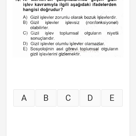
A
B
C
D
E