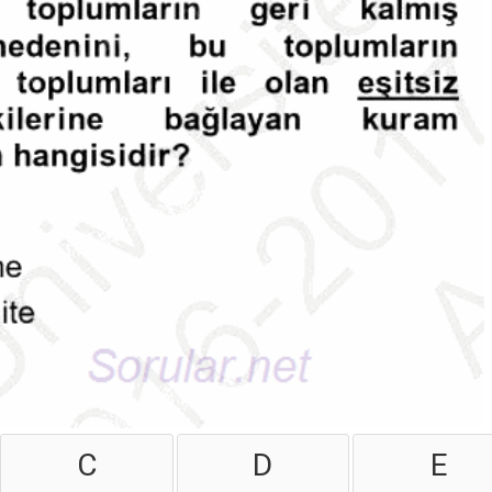
C
D
E