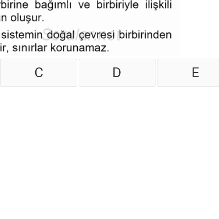
C
D
E