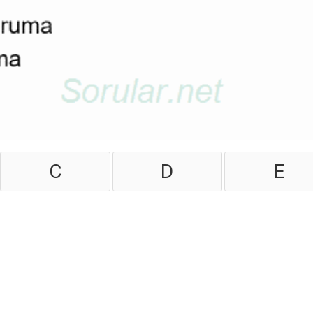
C
D
E