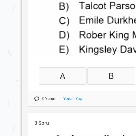
A
B
0 Yorum
Yorum Yap
3.Soru