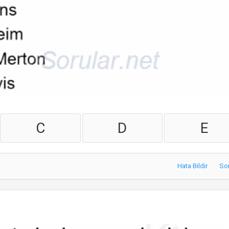
C
D
E
Hata Bildir
So