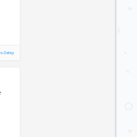
ru Detay
e