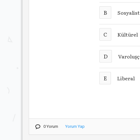
B
Sosyalist
C
Kültürel
D
Varoluş
E
Liberal
0 Yorum
Yorum Yap