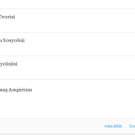
Teorisi
u Sosyoloji
yolojisi
mış Ampirizm
Hata Bildir
So