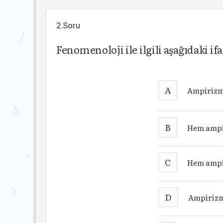
2.Soru
Fenomenoloji ile ilgili aşağıdaki 
A
Ampirizm
B
Hem ampir
C
Hem ampi
D
Ampirizmi