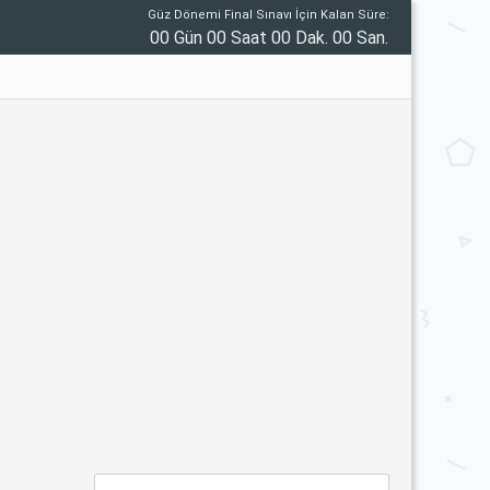
Güz Dönemi Final Sınavı İçin Kalan Süre:
00 Gün 00 Saat 00 Dak. 00 San.