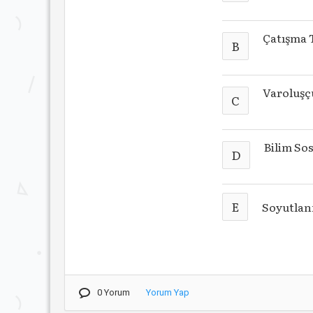
Çatışma 
B
Varoluşç
C
Bilim Sos
D
E
Soyutlan
0 Yorum
Yorum Yap