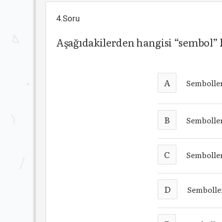
4.Soru
Aşağıdakilerden hangisi “sembol” k
A
Semboller
B
Semboller,
C
Semboller
D
Semboller