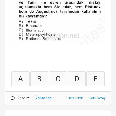
A
B
C
D
E
0 Yorum
Yorum Yap
Hata Bildir
Soru Detay