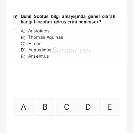
A
B
C
D
E