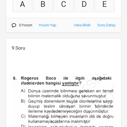
A
B
C
D
E
0 Yorum
Yorum Yap
Hata Bildir
Soru Detay
9.Soru