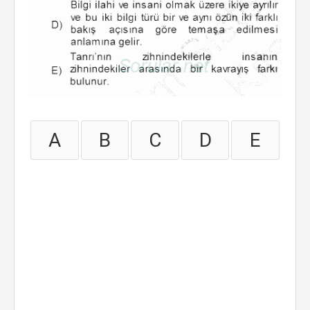
A
B
C
D
E