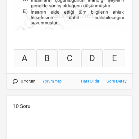
A
B
C
D
E
0 Yorum
Yorum Yap
Hata Bildir
Soru Detay
10.Soru