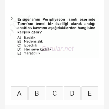
A
B
C
D
E