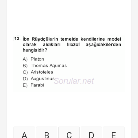
A
B
C
D
E