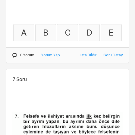
A
B
C
D
E
0 Yorum
Yorum Yap
Hata Bildir
Soru Detay
7.Soru