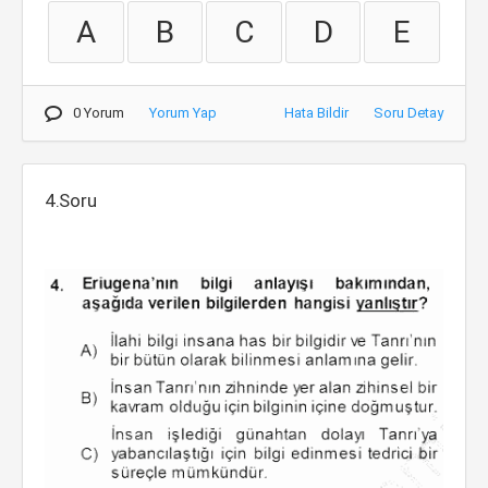
A
B
C
D
E
0 Yorum
Yorum Yap
Hata Bildir
Soru Detay
4.Soru