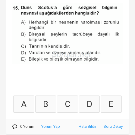
A
B
C
D
E
0 Yorum
Yorum Yap
Hata Bildir
Soru Detay