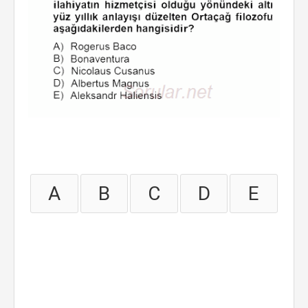
A
B
C
D
E