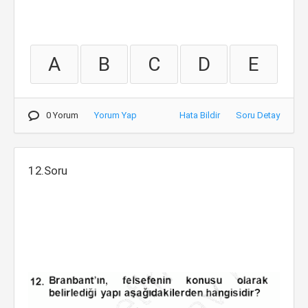
A
B
C
D
E
0 Yorum
Yorum Yap
Hata Bildir
Soru Detay
12.Soru