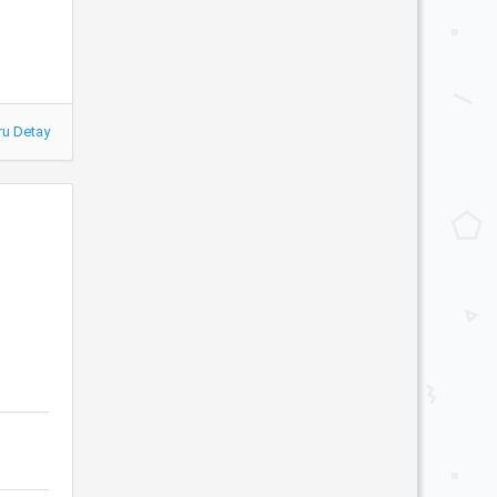
ru Detay
r