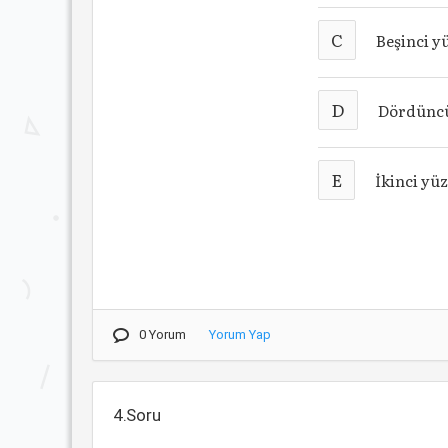
C
Beşinci y
D
Dördüncü
E
İkinci yüz
0 Yorum
Yorum Yap
4.Soru