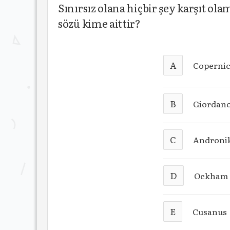
Sınırsız olana hiçbir şey karşıt o
sözü kime aittir?
A
Coperni
B
Giordan
C
Androni
D
Ockham
E
Cusanus