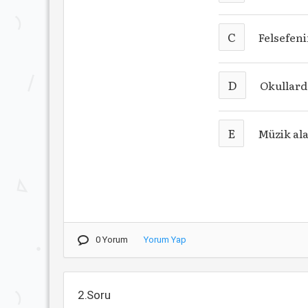
C
Felsefen
D
Okullard
E
Müzik ala
0 Yorum
Yorum Yap
2.Soru