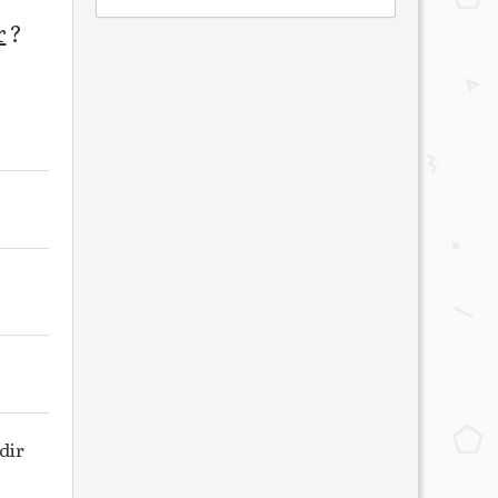
r
?
dir