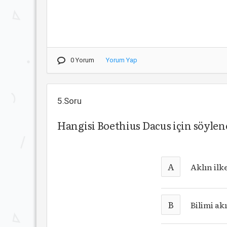
0 Yorum
Yorum Yap
5.Soru
Hangisi Boethius Dacus için söyle
A
Aklın il
B
Bilimi ak