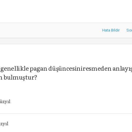
Hata Bildir
So
e genellikle pagan düşüncesiniresmeden anlayı
on bulmuştur?
üzyıl
zyıl