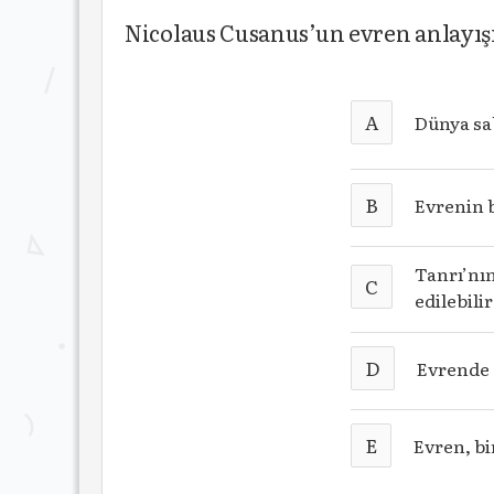
Nicolaus Cusanus’un evren anlayışı 
A
Dünya sa
B
Evrenin 
Tanrı’nın
C
edilebilir
D
Evrende 
E
Evren, bi