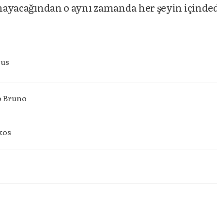
lamayacağından o aynı zamanda her şeyin içinde
cus
o Bruno
kos