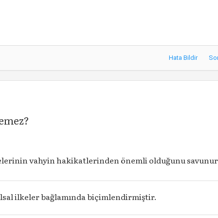
Hata Bildir
So
nemez?
kelerinin vahyin hakikatlerinden önemli olduğunu savunu
ılsal ilkeler bağlamında biçimlendirmiştir.