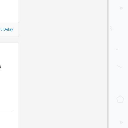
ru Detay
ş