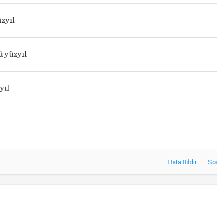
üzyıl
 yüzyıl
yıl
Hata Bildir
So