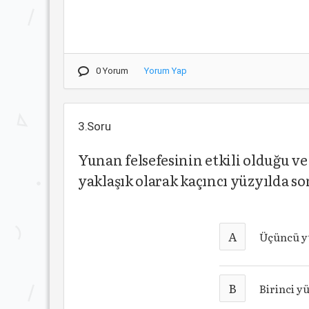
0 Yorum
Yorum Yap
3.Soru
Yunan felsefesinin etkili olduğu v
yaklaşık olarak kaçıncı yüzyılda s
A
Üçüncü y
B
Birinci yü