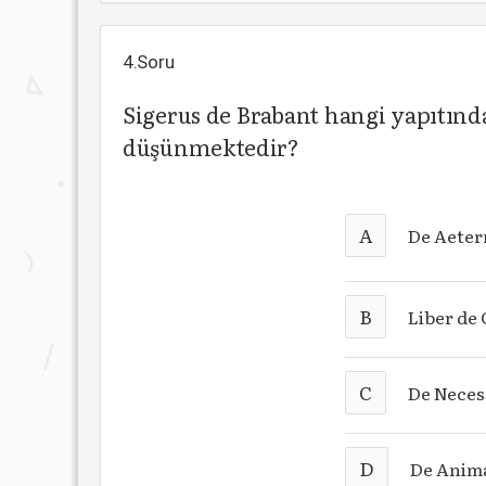
4.Soru
Sigerus de Brabant hangi yapıtınd
düşünmektedir?
A
De Aeter
B
Liber de 
C
De Neces
D
De Anima