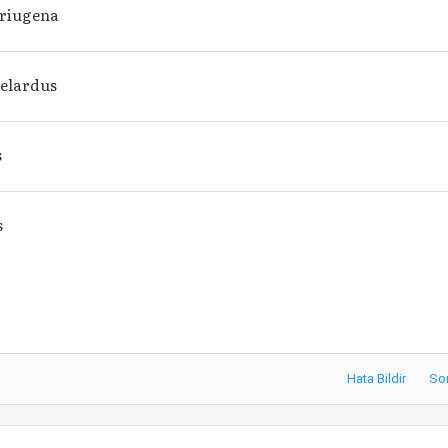
Eriugena
belardus
s
s
Hata Bildir
So