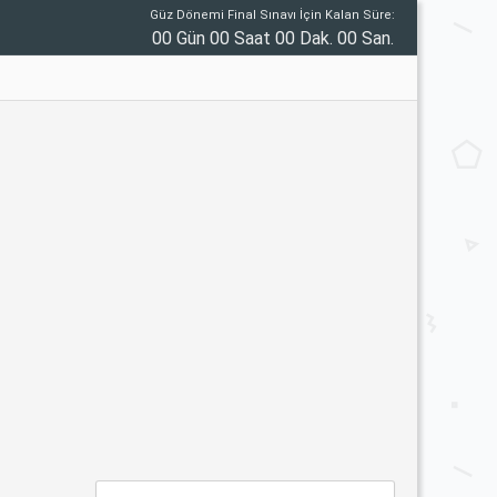
Güz Dönemi Final Sınavı İçin Kalan Süre:
00 Gün 00 Saat 00 Dak. 00 San.