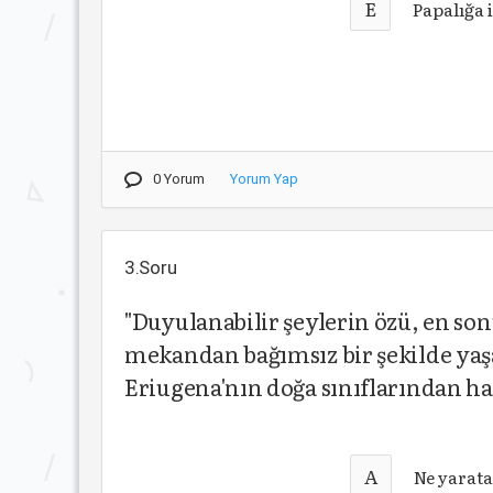
E
Papalığa 
0 Yorum
Yorum Yap
3.Soru
"Duyulanabilir şeylerin özü, en son
mekandan bağımsız bir şekilde ya
Eriugena'nın doğa sınıflarından h
A
Ne yarata