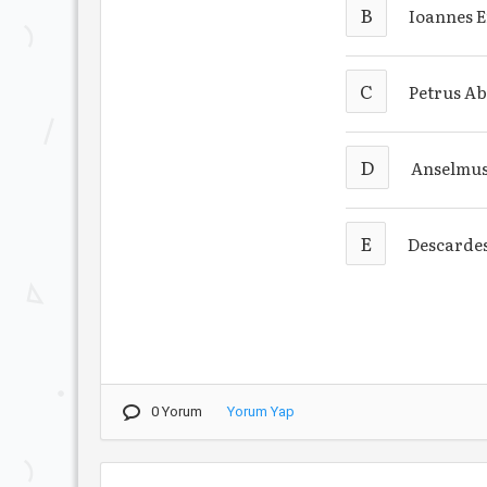
B
Ioannes 
C
Petrus A
D
Anselmu
E
Descarde
0 Yorum
Yorum Yap