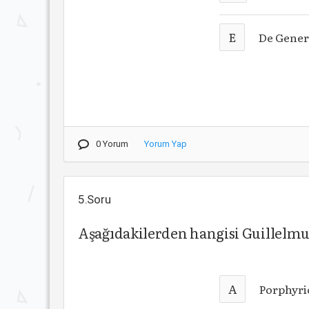
E
De Gener
0 Yorum
Yorum Yap
5.Soru
Aşağıdakilerden hangisi Guillelmus
A
Porphyri