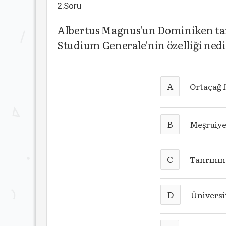
2.Soru
Albertus Magnus'un Dominiken tar
Studium Generale'nin özelliği ned
A
Ortaçağ f
B
Meşruiye
C
Tanrının 
D
Üniversi