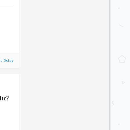
ru Detay
lır?