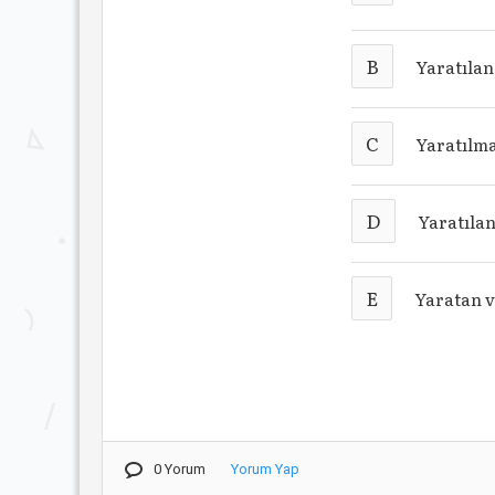
B
Yaratıla
C
Yaratılma
D
Yaratıla
E
Yaratan v
0 Yorum
Yorum Yap