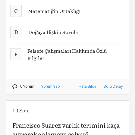
C
Matematiğin Ortaklığı
D
Doğaya İlişkin Sorular
Felsefe Çalışmaları Hakkında Özlü
E
Bilgiler
0 Yorum
Yorum Yap
Hata Bildir
Soru Detay
10.Soru
Francisco Suarez varlık terimini kaça
ayırarak anlamaya çalışır?