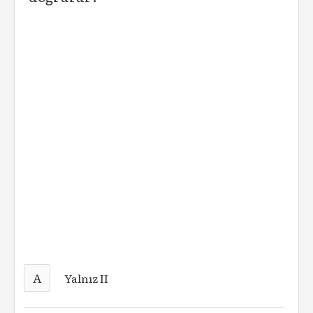
A
Yalnız II