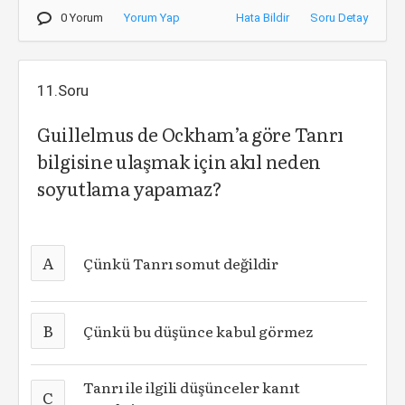
0 Yorum
Yorum Yap
Hata Bildir
Soru Detay
11.Soru
Guillelmus de Ockham’a göre Tanrı
bilgisine ulaşmak için akıl neden
soyutlama yapamaz?
A
Çünkü Tanrı somut değildir
B
Çünkü bu düşünce kabul görmez
Tanrı ile ilgili düşünceler kanıt
C