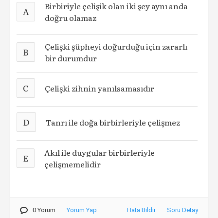
Birbiriyle çelişik olan iki şey aynı anda
A
doğru olamaz
Çelişki şüpheyi doğurduğu için zararlı
B
bir durumdur
C
Çelişki zihnin yanılsamasıdır
D
Tanrı ile doğa birbirleriyle çelişmez
Akıl ile duygular birbirleriyle
E
çelişmemelidir
0 Yorum
Yorum Yap
Hata Bildir
Soru Detay