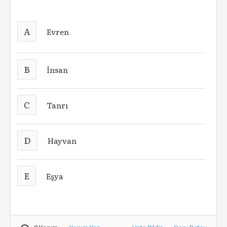
A
Evren
B
İnsan
C
Tanrı
D
Hayvan
E
Eşya