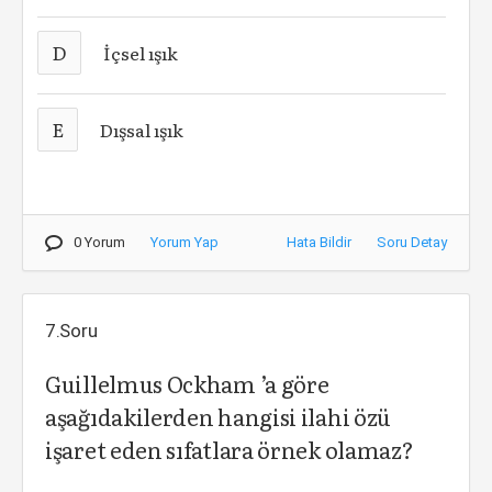
D
İçsel ışık
E
Dışsal ışık
0 Yorum
Yorum Yap
Hata Bildir
Soru Detay
7.Soru
Guillelmus Ockham ’a göre
aşağıdakilerden hangisi ilahi özü
işaret eden sıfatlara örnek olamaz?