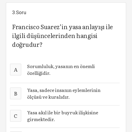
3.Soru
Francisco Suarez’in yasa anlayışı ile
ilgili düşüncelerinden hangisi
doğrudur?
Sorumluluk, yasanın en önemli
A
özelliğidir.
Yasa, sadece insanın eylemlerinin
B
ölçüsü ve kuralıdır.
Yasa akıl ile bir buyruk ilişkisine
C
girmektedir.