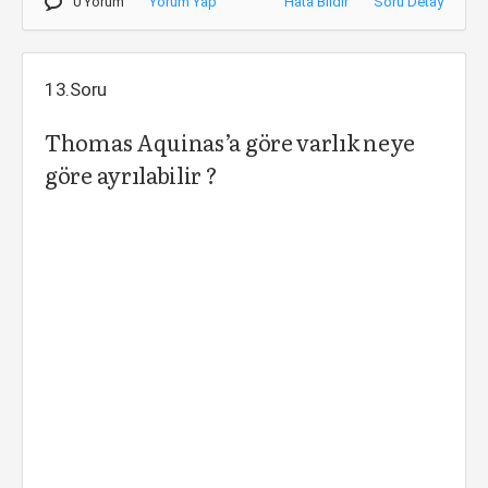
0 Yorum
Yorum Yap
Hata Bildir
Soru Detay
13.Soru
Thomas Aquinas’a göre varlık neye
göre ayrılabilir ?