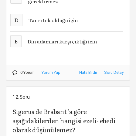
gerektirmez
D
Tanrı tek olduğu için
E
Din adamları karşı çıktığı için
0 Yorum
Yorum Yap
Hata Bildir
Soru Detay
12.Soru
Sigerus de Brabant ’a göre
aşağıdakilerden hangisi ezeli- ebedi
olarak düşünülemez?