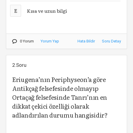
E
Kısa ve uzun bilgi
0 Yorum
Yorum Yap
Hata Bildir
Soru Detay
2.Soru
Eriugena’nın Periphyseon’a göre
Antikçağ felsefesinde olmayıp
Ortaçağ felsefesinde Tanrı’nın en
dikkat çekici özelliği olarak
adlandırılan durumu hangisidir?