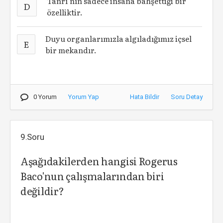
Tanrı’nın sadece insana bahşettiği bir
D
özelliktir.
Duyu organlarımızla algıladığımız içsel
E
bir mekandır.
0 Yorum
Yorum Yap
Hata Bildir
Soru Detay
9.Soru
Aşağıdakilerden hangisi Rogerus
Baco'nun çalışmalarından biri
değildir?