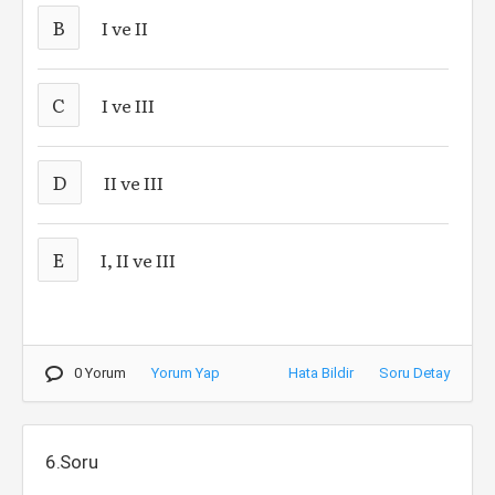
B
I ve II
C
I ve III
D
II ve III
E
I, II ve III
0 Yorum
Yorum Yap
Hata Bildir
Soru Detay
6.Soru