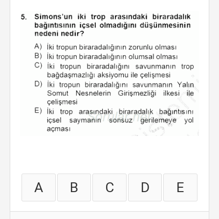
A
B
C
D
E