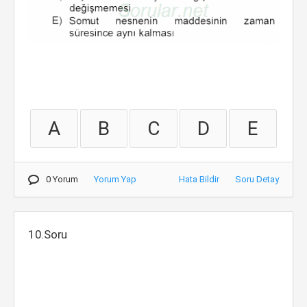
A
B
C
D
E
0 Yorum
Yorum Yap
Hata Bildir
Soru Detay
10.Soru