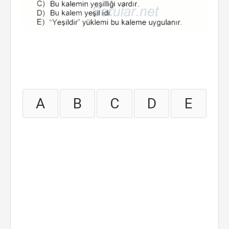
A
B
C
D
E