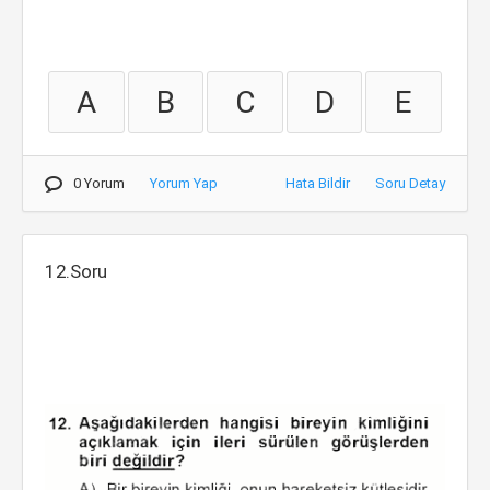
A
B
C
D
E
0 Yorum
Yorum Yap
Hata Bildir
Soru Detay
12.Soru