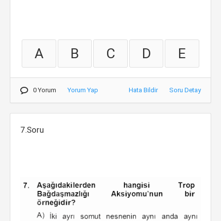
A
B
C
D
E
0 Yorum
Yorum Yap
Hata Bildir
Soru Detay
7.Soru