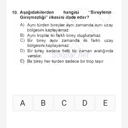
A
B
C
D
E