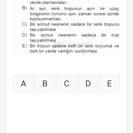
A
B
C
D
E