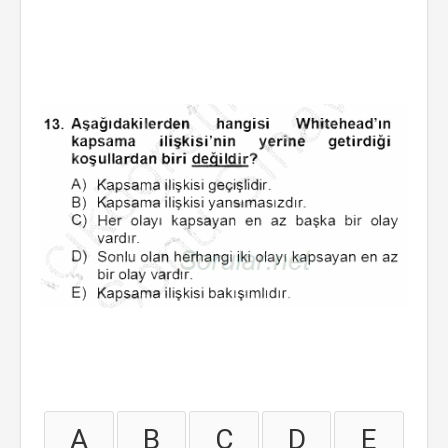
A
B
C
D
E