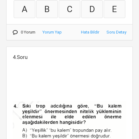
A
B
C
D
E
0 Yorum
Yorum Yap
Hata Bildir
Soru Detay
4.Soru