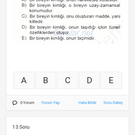
A
B
C
D
E
0 Yorum
Yorum Yap
Hata Bildir
Soru Detay
13.Soru