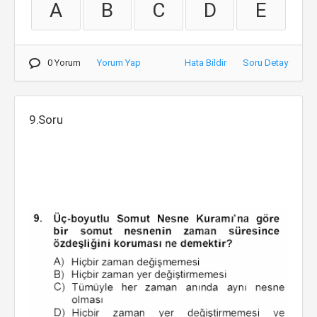
A
B
C
D
E
0 Yorum
Yorum Yap
Hata Bildir
Soru Detay
9.Soru