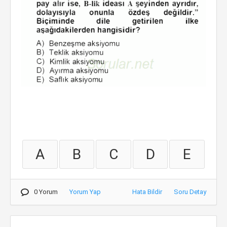
A
B
C
D
E
0 Yorum
Yorum Yap
Hata Bildir
Soru Detay