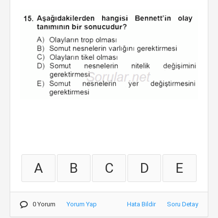
A
B
C
D
E
0 Yorum
Yorum Yap
Hata Bildir
Soru Detay