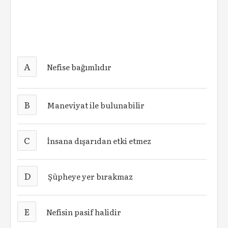
A
Nefise bağımlıdır
B
Maneviyat ile bulunabilir
C
İnsana dışarıdan etki etmez
D
Şüpheye yer bırakmaz
E
Nefisin pasif halidir