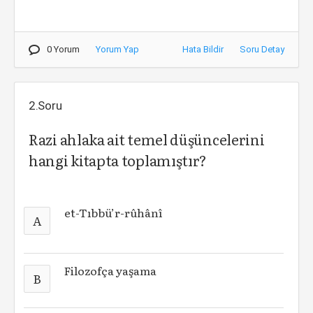
0 Yorum
Yorum Yap
Hata Bildir
Soru Detay
2.Soru
Razi ahlaka ait temel düşüncelerini
hangi kitapta toplamıştır?
et-Tıbbü’r-rûhânî
A
Filozofça yaşama
B