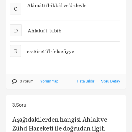
Alâmâtü’l-ikbâl ve’d-devle
C
D
Ahlaku’t-tabîb
E
es-Sîretü’l-felsefiyye
0 Yorum
Yorum Yap
Hata Bildir
Soru Detay
3.Soru
Aşağıdakilerden hangisi Ahlak ve
Zühd Hareketi ile doğrudan ilgili