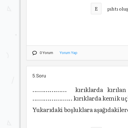
E
pıhtı ol
0 Yorum
Yorum Yap
5.Soru
.................. kırıklarda kır
..................... kırıklarda kemik 
Yukarıdaki boşluklara aşağıdakiler