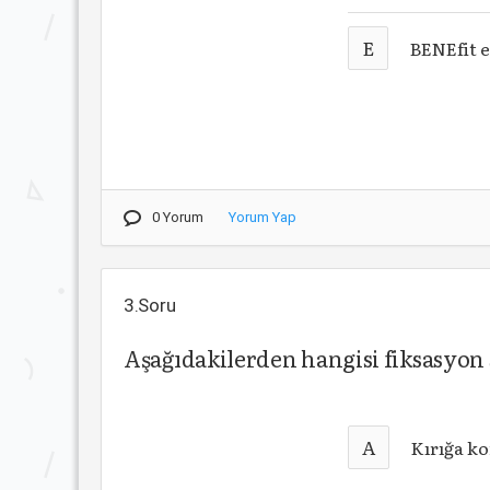
E
BENEfit 
0 Yorum
Yorum Yap
3.Soru
Aşağıdakilerden hangisi fiksasyon
A
Kırığa k