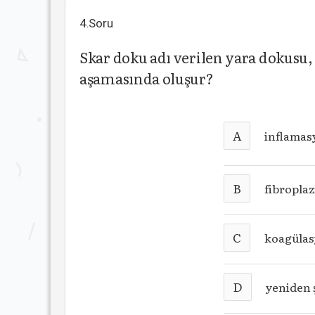
4.Soru
Skar doku adı verilen yara dokusu,
aşamasında oluşur?
A
inflamas
B
fibroplaz
C
koagüla
D
yeniden 