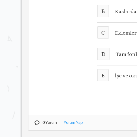
B
Kaslarda
C
Eklemler
D
Tam fonk
E
İşe ve o
0 Yorum
Yorum Yap