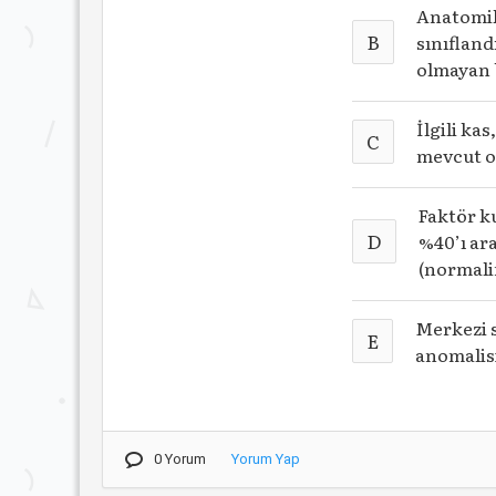
Anatomik
B
sınıflandı
olmayan b
İlgili k
C
mevcut ol
Faktör ku
D
%40’ı ara
(normalin
Merkezi 
E
anomalisi
0 Yorum
Yorum Yap