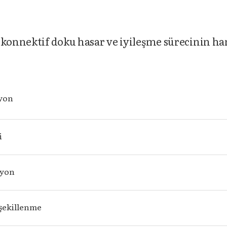
 konnektif doku hasar ve iyileşme sürecinin ha
yon
i
syon
şekillenme