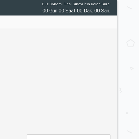
Güz Dönemi Final Sınavı İçin Kalan Süre:
00 Gün 00 Saat 00 Dak. 00 San.