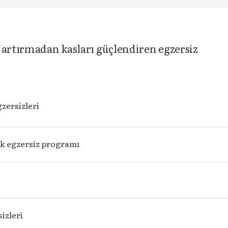
 artırmadan kasları güçlendiren egzersiz
gzersizleri
ik egzersiz programı
izleri