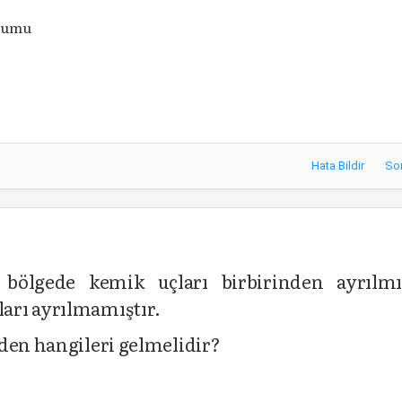
uşumu
Hata Bildir
So
ılan bölgede kemik uçları birbirinden ayrılm
uçları ayrılmamıştır.
den hangileri gelmelidir?