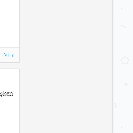
ru Detay
ışken