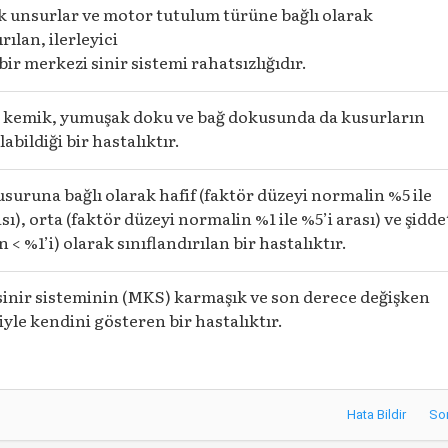
 unsurlar ve motor tutulum türüne bağlı olarak
rılan, ilerleyici
ir merkezi sinir sistemi rahatsızlığıdır.
as, kemik, yumuşak doku ve bağ dokusunda da kusurların
abildiği bir hastalıktır.
suruna bağlı olarak hafif (faktör düzeyi normalin %5 ile
sı), orta (faktör düzeyi normalin %1 ile %5’i arası) ve şidde
 < %1’i) olarak sınıflandırılan bir hastalıktır.
sinir sisteminin (MKS) karmaşık ve son derece değişken
yle kendini gösteren bir hastalıktır.
Hata Bildir
So