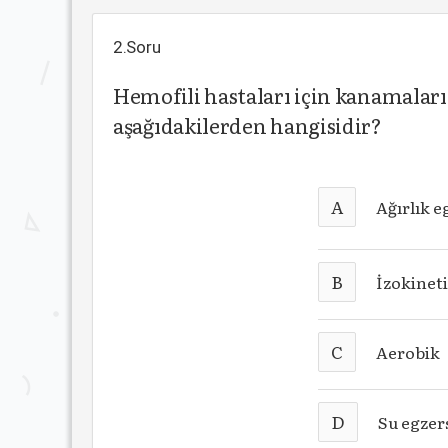
2.Soru
Hemofili hastaları için kanamaları
aşağıdakilerden hangisidir?
A
Ağırlık e
B
İzokinet
C
Aerobik
D
Su egzers