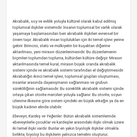
Akrabalık, soy ve evlilik yoluyla kültürel olarak kabul edilmiş
toplumsal ilişkiler sistemidir. İnsanın toplumsal bir varlık olarak
yaşamaya başlamasından beri akrabalık ilişkileri evrensel bir
önem taşır. Akrabalık insan toplulukları için iki temel işlevi yerine
getirir. Birincisi, statü ve mülkiyetin bir kuşaktan diğerine
aktarılması, yani mirasın düzenlenmesidir. Bu düzenlemenin
biçimleri toplumdan topluma, kültürden kültüre değişir. Mirasın
aktarılmasında temel kural, mirasın büyük oranda akrabalık
sistemi içinde ve akrabalık sistemi tarafından el değiştirmesidir.
Akrabalığın ikinci temel işlevi, toplumsal grupları oluşturması,
insanlar arasında dayanışmanın sağlanması ve grubun
sürekliliğinin sağlamasıdır. Bu süreklilik akrabalık sistemi içinde
ortaya çıkan otorite mercileri yoluyla sağlanır. Bu otorite, soyun
izlenme ilkesine göre sistem içindeki en büyük erkeğin ya da en
büyük kadının elinde olabilir.
Ebeveyn, Kardeş ve Yeğenler:
Bütün akrabalık sistemlerinde
ebeveynlerle çocuklar ve kardeşler arasındaki ilişki olmak üzere
iki temel ilişki vardır. Bunlar en yakın biyolojik ilişkiler olmakla
birlikte, biyoloji bu ilişkilerin yalnızca temelini oluşturur;