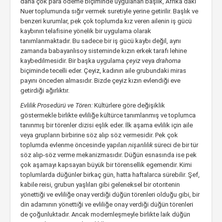
daha çok para ödeme biçiminde uygulanan başlık, Afrika’daki
Nuer toplumunda sığır vermek suretiyle yerine getirilir. Başlık ve
benzeri kurumlar, pek çok toplumda kız veren ailenin iş gücü
kaybının telafisine yönelik bir uygulama olarak
tanımlanmaktadır. Bu sadece bir iş gücü kaybı değil, aynı
zamanda babayanlısoy sisteminde kızın erkek tarafı lehine
kaybedilmesidir. Bir başka uygulama
çeyiz
veya
drahoma
biçiminde tecelli eder. Çeyiz, kadının aile grubundaki miras
payını önceden almasıdır. Bizde çeyiz kızın evlendiği eve
getirdiği ağırlıktır.
Evlilik Prosedürü ve Tören:
Kültürlere göre değişiklik
göstermekle birlikte evliliğe kültürce tanımlanmış ve toplumca
tanınmış bir törenler dizisi eşlik eder. İlk aşama evlilik için aile
veya grupların birbirine söz alıp söz vermesidir. Pek çok
toplumda evlenme öncesinde yapılan
nişanlılık
süreci de bir tür
söz alıp-söz verme mekanizmasıdır. Düğün esnasında ise pek
çok aşamayı kapsayan büyük bir törensellik egemendir. Kimi
toplumlarda düğünler birkaç gün, hatta haftalarca sürebilir. Şef,
kabile reisi, grubun yaşlıları gibi geleneksel bir otoritenin
yönettiği ve evliliğe onay verdiği düğün törenleri olduğu gibi, bir
din adamının yönettiği ve evliliğe onay verdiği düğün törenleri
de çoğunluktadır. Ancak modernleşmeyle birlikte laik düğün