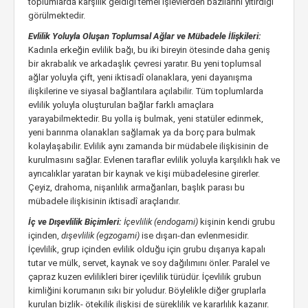
toplumlarda karşılık geldiği temel işlevlerden bazılarını yitirdiği
görülmektedir.
Evlilik Yoluyla Oluşan Toplumsal Ağlar ve Mübadele İlişkileri:
Kadınla erkeğin evlilik bağı, bu iki bireyin ötesinde daha geniş
bir akrabalık ve arkadaşlık çevresi yaratır. Bu yeni toplumsal
ağlar yoluyla çift, yeni iktisadî olanaklara, yeni dayanışma
ilişkilerine ve siyasal bağlantılara açılabilir. Tüm toplumlarda
evlilik yoluyla oluşturulan bağlar farklı amaçlara
yarayabilmektedir. Bu yolla iş bulmak, yeni statüler edinmek,
yeni barınma olanakları sağlamak ya da borç para bulmak
kolaylaşabilir. Evlilik aynı zamanda bir müdabele ilişkisinin de
kurulmasını sağlar. Evlenen taraflar evlilik yoluyla karşılıklı hak ve
ayrıcalıklar yaratan bir kaynak ve kişi mübadelesine girerler.
Çeyiz, drahoma, nişanlılık armağanları, başlık parası bu
mübadele ilişkisinin iktisadî araçlarıdır.
İç ve Dışevlilik Biçimleri:
İçevlilik (endogami)
kişinin kendi grubu
içinden,
dışevlilik (egzogami)
ise dışarı-dan evlenmesidir.
İçevlilik, grup içinden evlilik olduğu için grubu dışarıya kapalı
tutar ve mülk, servet, kaynak ve soy dağılımını önler. Paralel ve
çapraz kuzen evlilikleri birer içevlilik türüdür. İçevlilik grubun
kimliğini korumanın sıkı bir yoludur. Böylelikle diğer gruplarla
kurulan bizlik- ötekilik ilişkisi de süreklilik ve kararlılık kazanır.