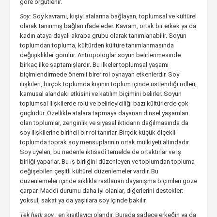
göre örgütlenir.
Soy:
Soy kavramı, kişiyi atalarına bağlayan, toplumsal ve kültürel
olarak tanınmış bağları ifade eder. Kavram, ortak bir erkek ya da
kadın ataya dayalı akraba grubu olarak tanımlanabilir. Soyun
toplumdan topluma, kültürden kültüre tanımlanmasında
değişiklikler görülür. Antropologlar soyun belirlenmesinde
birkaç ilke saptamışlardır. Bu ilkeler toplumsal yaşamı
biçimlendirmede önemli birer rol oynayan etkenlerdir. Soy
ilişkileri, birçok toplumda kişinin toplum içinde üstlendiği rolleri,
kamusal alandaki etkisini ve katılım biçimini belirler. Soyun
toplumsal ilişkilerde rolü ve belirleyiciliği bazı kültürlerde çok
güçlüdür. Özellikle atalara tapmaya dayanan dinsel yaşamları
olan toplumlar, zenginlik ve siyasal iktidarın dağılmasında da
soy ilişkilerine birincil bir rol tanırlar. Birçok küçük ölçekli
toplumda toprak soy mensuplarının ortak mülkiyeti altındadır.
Soy üyeleri, bu nedenle iktisadî temelde de ortaktırlar ve iş
birliği yaparlar. Bu iş birliğini düzenleyen ve toplumdan topluma
değişebilen çeşitli kültürel düzenlemeler vardır. Bu
düzenlemeler içinde sıklıkla rastlanan dayanışma biçimleri göze
çarpar. Maddî durumu daha iyi olanlar, diğerlerini destekler;
yoksul, sakat ya da yaşlılara soy içinde bakılır.
Tek hatlı soy
, en kısıtlayıcı olandır. Burada sadece erkeğin ya da