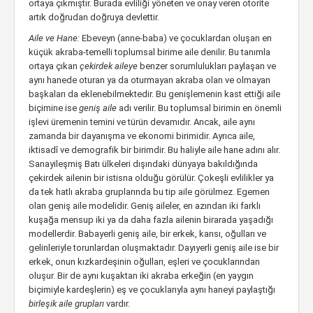
ortaya çıkmıştır. Burada evliliği yöneten ve onay veren otorite
artık doğrudan doğruya devlettir.
Aile ve Hane:
Ebeveyn (anne-baba) ve çocuklardan oluşan en
küçük akraba-temelli toplumsal birime aile denilir. Bu tanımla
ortaya çıkan
çekirdek aileye
benzer sorumlulukları paylaşan ve
aynı hanede oturan ya da oturmayan akraba olan ve olmayan
başkaları da eklenebilmektedir. Bu genişlemenin kast ettiği aile
biçimine ise
geniş aile
adı verilir. Bu toplumsal birimin en önemli
işlevi üremenin temini ve türün devamıdır. Ancak, aile aynı
zamanda bir dayanışma ve ekonomi birimidir. Ayrıca aile,
iktisadî ve demografik bir birimdir. Bu haliyle aile hane adını alır.
Sanayileşmiş Batı ülkeleri dışındaki dünyaya bakıldığında
çekirdek ailenin bir istisna olduğu görülür. Çokeşli evlilikler ya
da tek hatlı akraba gruplarında bu tip aile görülmez. Egemen
olan geniş aile modelidir. Geniş aileler, en azından iki farklı
kuşağa mensup iki ya da daha fazla ailenin birarada yaşadığı
modellerdir. Babayerli geniş aile, bir erkek, karısı, oğulları ve
gelinleriyle torunlardan oluşmaktadır. Dayıyerli geniş aile ise bir
erkek, onun kızkardeşinin oğulları, eşleri ve çocuklarından
oluşur. Bir de aynı kuşaktan iki akraba erkeğin (en yaygın
biçimiyle kardeşlerin) eş ve çocuklarıyla aynı haneyi paylaştığı
birleşik aile grupları
vardır.