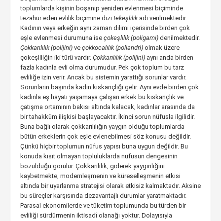
toplumlarda kişinin boşanıp yeniden evlenmesi biçiminde
tezahür eden evlilik biçimine dizi
tekeşlilik
adı verilmektedir.
Kadının veya erkeğin aynı zaman dilimi içerisinde birden çok
eşle evlenmesi durumuna ise
çokeşlilik (poligami)
denilmektedir.
Çokkarılılık (polijini)
ve
çokkocalılık (poliandri)
olmak üzere
çokeşliliğin iki türü vardır.
Çokkarılılık (polijini)
aynı anda birden
fazla kadınla evli olma durumudur. Pek çok toplum bu tarz
evliliğe izin verir. Ancak bu sistemin yarattığı sorunlar vardır.
Sorunların başında kadın kıskançlığı gelir. Aynı evde birden çok
kadınla eş hayatı yaşamaya çalışan erkek bu kıskançlık ve
çatışma ortamının bakısı altında kalacak, kadınlar arasında da
bir tahakküm ilişkisi başlayacaktır. İkinci sorun nüfusla ilgilidir.
Buna bağlı olarak çokkarılılığın yaygın olduğu toplumlarda
bütün erkeklerin çok eşle evlenebilmesi söz konusu değildir.
Çünkü hiçbir toplumun nüfus yapısı buna uygun değildir. Bu
konuda kısıt olmayan topluluklarda nüfusun dengesinin
bozulduğu görülür. Çokkarılılık, giderek yaygınlığını
kaybetmekte, modernleşmenin ve küreselleşmenin etkisi
altında bir uyarlanma stratejisi olarak etkisiz kalmaktadır. Aksine
bu süreçler karşısında dezavantajlı durumlar yaratmaktadır.
Parasal ekonomilerde ve tüketim toplumunda bu türden bir
evliliği sürdürmenin iktisadî olanağı yoktur. Dolayısıyla