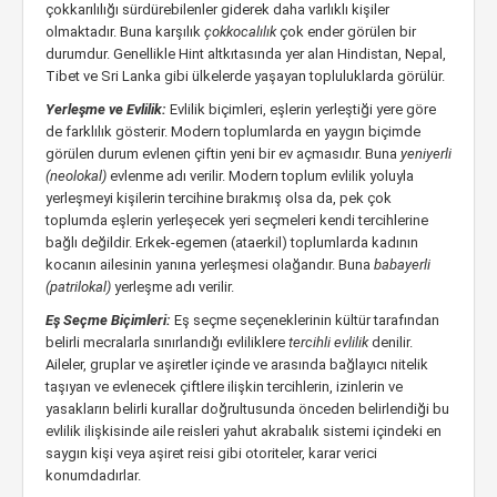
çokkarılılığı sürdürebilenler giderek daha varlıklı kişiler
olmaktadır. Buna karşılık
çokkocalılık
çok ender görülen bir
durumdur. Genellikle Hint altkıtasında yer alan Hindistan, Nepal,
Tibet ve Sri Lanka gibi ülkelerde yaşayan topluluklarda görülür.
Yerleşme ve Evlilik:
Evlilik biçimleri, eşlerin yerleştiği yere göre
de farklılık gösterir. Modern toplumlarda en yaygın biçimde
görülen durum evlenen çiftin yeni bir ev açmasıdır. Buna
yeniyerli
(neolokal)
evlenme adı verilir. Modern toplum evlilik yoluyla
yerleşmeyi kişilerin tercihine bırakmış olsa da, pek çok
toplumda eşlerin yerleşecek yeri seçmeleri kendi tercihlerine
bağlı değildir. Erkek-egemen (ataerkil) toplumlarda kadının
kocanın ailesinin yanına yerleşmesi olağandır. Buna
babayerli
(patrilokal)
yerleşme adı verilir.
Eş Seçme Biçimleri:
Eş seçme seçeneklerinin kültür tarafından
belirli mecralarla sınırlandığı evliliklere
tercihli evlilik
denilir.
Aileler, gruplar ve aşiretler içinde ve arasında bağlayıcı nitelik
taşıyan ve evlenecek çiftlere ilişkin tercihlerin, izinlerin ve
yasakların belirli kurallar doğrultusunda önceden belirlendiği bu
evlilik ilişkisinde aile reisleri yahut akrabalık sistemi içindeki en
saygın kişi veya aşiret reisi gibi otoriteler, karar verici
konumdadırlar.