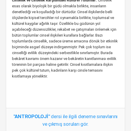
Cinsellik ve Cinsellik Karşısındaki Kültürel Tutumlar:
Cinsellik
esas olarak biyolojik bir güdü olmakla birlikte, insanların
denetlediği ve koşulladığı bir dürtüdür. Cinsel ilişkilerde belli
ölçülerde kişisel tercihler rol oynamakla birlikte, toplumsal ve
kültürel kaygılar ağırlık taşır. Özellikle bu güdünün yol
açabileceği düzensizlikler, rekabet ve çatışmaları önlemek için
bütün toplumlar cinsel ilişkileri kurallara bağlarlar. Bazı
toplumlarda cinsellik, sadece üreme amacına dönük bir etkinlik
biçiminde asgarî düzeye indirgenmiştir. Pek çok toplum ise
cinselliği evlilik düzeyindeki serbestlikle sınırlamıştır. Burada
bekâret kavramı önem kazanır ve bekâretin kanıtlanması evlilik
töreninin bir parçası haline getirilir. Cinsel kısıtlamalara ilişkin
pek çok kültürel tutum, kadınların karşı cinsle temasını
kısıtlamaya yöneliktir.
"ANTROPOLOJİ"
dersi ile ilgili deneme sınavlarını
ve çıkmış soruları gör.