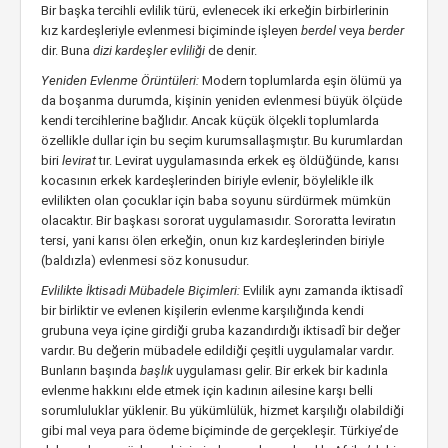
Bir başka tercihli evlilik türü, evlenecek iki erkeğin birbirlerinin
kız kardeşleriyle evlenmesi biçiminde işleyen
berdel
veya
berder
dir. Buna
dizi kardeşler evliliği
de denir.
Yeniden Evlenme Örüntüleri:
Modern toplumlarda eşin ölümü ya
da boşanma durumda, kişinin yeniden evlenmesi büyük ölçüde
kendi tercihlerine bağlıdır. Ancak küçük ölçekli toplumlarda
özellikle dullar için bu seçim kurumsallaşmıştır. Bu kurumlardan
biri
levirat
tır. Levirat uygulamasında erkek eş öldüğünde, karısı
kocasının erkek kardeşlerinden biriyle evlenir, böylelikle ilk
evlilikten olan çocuklar için baba soyunu sürdürmek mümkün
olacaktır. Bir başkası sororat uygulamasıdır. Sororatta leviratın
tersi, yani karısı ölen erkeğin, onun kız kardeşlerinden biriyle
(baldızla) evlenmesi söz konusudur.
Evlilikte İktisadi Mübadele Biçimleri:
Evlilik aynı zamanda iktisadî
bir birliktir ve evlenen kişilerin evlenme karşılığında kendi
grubuna veya içine girdiği gruba kazandırdığı iktisadî bir değer
vardır. Bu değerin mübadele edildiği çeşitli uygulamalar vardır.
Bunların başında
başlık
uygulaması gelir. Bir erkek bir kadınla
evlenme hakkını elde etmek için kadının ailesine karşı belli
sorumluluklar yüklenir. Bu yükümlülük, hizmet karşılığı olabildiği
gibi mal veya para ödeme biçiminde de gerçekleşir. Türkiye’de