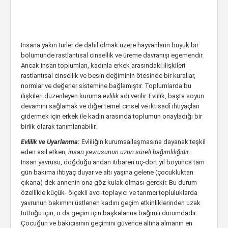
İnsana yakın türler de dahil olmak üzere hayvanların büyük bir
bölümünde rastlantısal cinsellik ve üreme davranışı egemendir.
Ancak insan toplumları, kadınla erkek arasındaki ilişkileri
rastlantısal cinsellik ve besin değiminin ötesinde bir kurallar,
normlar ve değerler sistemine bağlamıştır. Toplumlarda bu
ilişkileri düzenleyen kuruma
evlilik
adı verilir. Evlilik, başta soyun
devamını sağlamak ve diğer temel cinsel ve iktisadî ihtiyaçları
gidermek için erkek ile kadın arasında toplumun onayladığı bir
birlik olarak tanımlanabilir.
Evlilik ve Uyarlanma:
Evliliğin kurumsallaşmasına dayanak teşkil
eden asıl etken,
insan yavrusunun uzun süreli bağımlılığıdır
.
İnsan yavrusu, doğduğu andan itibaren üç-dört yıl boyunca tam
gün bakıma ihtiyaç duyar ve altı yaşına gelene (çocukluktan
çıkana) dek annenin ona göz kulak olması gerekir. Bu durum
özellikle küçük- ölçekli avcı-toplayıcı ve tarımcı topluluklarda
yavrunun bakımını üstlenen kadını geçim etkinliklerinden uzak
tuttuğu için, o da geçim için başkalarına bağımlı durumdadır.
Çocuğun ve bakıcısının geçimini güvence altına almanın en