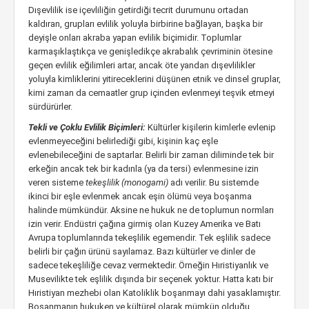
Dışevlilik ise içevliliğin getirdiği tecrit durumunu ortadan
kaldıran, grupları evlilik yoluyla birbirine bağlayan, başka bir
deyişle onları akraba yapan evlilik biçimidir. Toplumlar
karmaşıklaştıkça ve genişledikçe akrabalık çevriminin ötesine
geçen evlilik eğilimleri artar, ancak öte yandan dışevlilikler
yoluyla kimliklerini yitireceklerini düşünen etnik ve dinsel gruplar,
kimi zaman da cemaatler grup içinden evlenmeyi teşvik etmeyi
sürdürürler.
Tekli ve Çoklu Evlilik Biçimleri:
Kültürler kişilerin kimlerle evlenip
evlenmeyeceğini belirlediği gibi, kişinin kaç eşle
evlenebileceğini de saptarlar. Belirli bir zaman diliminde tek bir
erkeğin ancak tek bir kadınla (ya da tersi) evlenmesine izin
veren sisteme
tekeşlilik (monogami)
adı verilir. Bu sistemde
ikinci bir eşle evlenmek ancak eşin ölümü veya boşanma
halinde mümkündür. Aksine ne hukuk ne de toplumun normları
izin verir. Endüstri çağına girmiş olan Kuzey Amerika ve Batı
Avrupa toplumlarında tekeşlilik egemendir. Tek eşlilik sadece
belirli bir çağın ürünü sayılamaz. Bazı kültürler ve dinler de
sadece tekeşliliğe cevaz vermektedir. Örneğin Hıristiyanlık ve
Musevilikte tek eşlilik dışında bir seçenek yoktur. Hatta katı bir
Hıristiyan mezhebi olan Katoliklik boşanmayı dahi yasaklamıştır.
Boşanmanın hukuken ve kültürel olarak mümkün olduğu