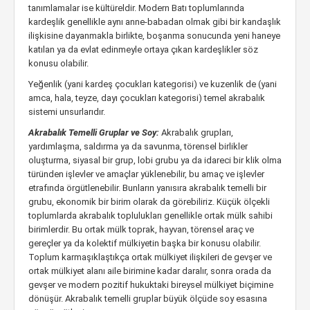
tanımlamalar ise kültüreldir. Modern Batı toplumlarında
kardeşlik genellikle aynı anne-babadan olmak gibi bir kandaşlık
ilişkisine dayanmakla birlikte, boşanma sonucunda yeni haneye
katılan ya da evlat edinmeyle ortaya çıkan kardeşlikler söz
konusu olabilir.
Yeğenlik (yani kardeş çocukları kategorisi) ve kuzenlik de (yani
amca, hala, teyze, dayı çocukları kategorisi) temel akrabalık
sistemi unsurlarıdır.
Akrabalık Temelli Gruplar ve Soy:
Akrabalık grupları,
yardımlaşma, saldırma ya da savunma, törensel birlikler
oluşturma, siyasal bir grup, lobi grubu ya da idareci bir klik olma
türünden işlevler ve amaçlar yüklenebilir, bu amaç ve işlevler
etrafında örgütlenebilir. Bunların yanısıra akrabalık temelli bir
grubu, ekonomik bir birim olarak da görebiliriz. Küçük ölçekli
toplumlarda akrabalık toplulukları genellikle ortak mülk sahibi
birimlerdir. Bu ortak mülk toprak, hayvan, törensel araç ve
gereçler ya da kolektif mülkiyetin başka bir konusu olabilir.
Toplum karmaşıklaştıkça ortak mülkiyet ilişkileri de gevşer ve
ortak mülkiyet alanı aile birimine kadar daralır, sonra orada da
gevşer ve modern pozitif hukuktaki bireysel mülkiyet biçimine
dönüşür. Akrabalık temelli gruplar büyük ölçüde soy esasına