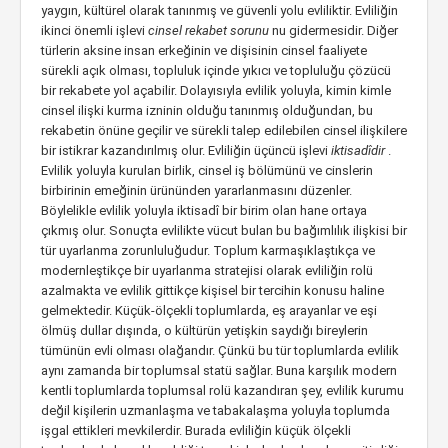
yaygın, kültürel olarak tanınmış ve güvenli yolu evliliktir. Evliliğin
ikinci önemli işlevi
cinsel rekabet sorunu
nu gidermesidir. Diğer
türlerin aksine insan erkeğinin ve dişisinin cinsel faaliyete
sürekli açık olması, topluluk içinde yıkıcı ve topluluğu çözücü
bir rekabete yol açabilir. Dolayısıyla evlilik yoluyla, kimin kimle
cinsel ilişki kurma izninin olduğu tanınmış olduğundan, bu
rekabetin önüne geçilir ve sürekli talep edilebilen cinsel ilişkilere
bir istikrar kazandırılmış olur. Evliliğin üçüncü işlevi
iktisadîdir
.
Evlilik yoluyla kurulan birlik, cinsel iş bölümünü ve cinslerin
birbirinin emeğinin ürününden yararlanmasını düzenler.
Böylelikle evlilik yoluyla iktisadî bir birim olan hane ortaya
çıkmış olur. Sonuçta evlilikte vücut bulan bu bağımlılık ilişkisi bir
tür uyarlanma zorunluluğudur. Toplum karmaşıklaştıkça ve
modernleştikçe bir uyarlanma stratejisi olarak evliliğin rolü
azalmakta ve evlilik gittikçe kişisel bir tercihin konusu haline
gelmektedir. Küçük-ölçekli toplumlarda, eş arayanlar ve eşi
ölmüş dullar dışında, o kültürün yetişkin saydığı bireylerin
tümünün evli olması olağandır. Çünkü bu tür toplumlarda evlilik
aynı zamanda bir toplumsal statü sağlar. Buna karşılık modern
kentli toplumlarda toplumsal rolü kazandıran şey, evlilik kurumu
değil kişilerin uzmanlaşma ve tabakalaşma yoluyla toplumda
işgal ettikleri mevkilerdir. Burada evliliğin küçük ölçekli