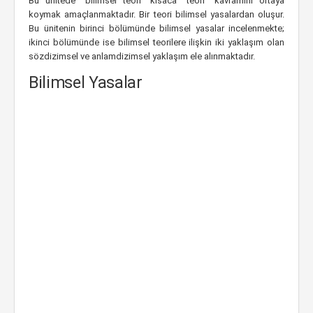
Bu ünitede “bilimsel teori” kısaca “teori” kavramını ortaya
koymak amaçlanmaktadır. Bir teori bilimsel yasalardan oluşur.
Bu ünitenin birinci bölümünde bilimsel yasalar incelenmekte;
ikinci bölümünde ise bilimsel teorilere ilişkin iki yaklaşım olan
sözdizimsel ve anlamdizimsel yaklaşım ele alınmaktadır.
Bilimsel Yasalar