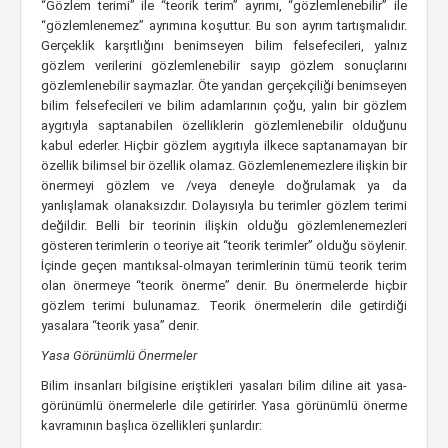
“Gözlem terimi” ile “teorik terim” ayrımı, “gözlemlenebilir” ile
“gözlemlenemez” ayrımına koşuttur. Bu son ayrım tartışmalıdır.
Gerçeklik karşıtlığını benimseyen bilim felsefecileri, yalnız
gözlem verilerini gözlemlenebilir sayıp gözlem sonuçlarını
gözlemlenebilir saymazlar. Öte yandan gerçekçiliği benimseyen
bilim felsefecileri ve bilim adamlarının çoğu, yalın bir gözlem
aygıtıyla saptanabilen özelliklerin gözlemlenebilir olduğunu
kabul ederler. Hiçbir gözlem aygıtıyla ilkece saptanamayan bir
özellik bilimsel bir özellik olamaz. Gözlemlenemezlere ilişkin bir
önermeyi gözlem ve /veya deneyle doğrulamak ya da
yanlışlamak olanaksızdır. Dolayısıyla bu terimler gözlem terimi
değildir. Belli bir teorinin ilişkin olduğu gözlemlenemezleri
gösteren terimlerin o teoriye ait “teorik terimler” olduğu söylenir.
İçinde geçen mantıksal-olmayan terimlerinin tümü teorik terim
olan önermeye “teorik önerme” denir. Bu önermelerde hiçbir
gözlem terimi bulunamaz. Teorik önermelerin dile getirdiği
yasalara “teorik yasa” denir.
Yasa Görünümlü Önermeler
Bilim insanları bilgisine eriştikleri yasaları bilim diline ait yasa-
görünümlü önermelerle dile getirirler. Yasa görünümlü önerme
kavramının başlıca özellikleri şunlardır: