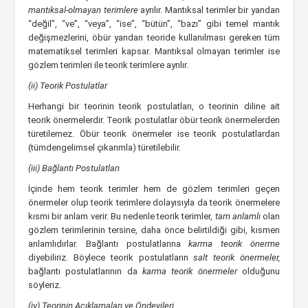
mantıksal-olmayan terimlere
ayrılır. Mantıksal terimler bir yandan
“değil”, “ve”, “veya”, “ise”, “bütün”, “bazı” gibi temel mantık
değişmezlerini, öbür yandan teoride kullanılması gereken tüm
matematiksel terimleri kapsar. Mantıksal olmayan terimler ise
gözlem terimleri ile teorik terimlere ayrılır.
(ii) Teorik Postulatlar
Herhangi bir teorinin teorik postulatları, o teorinin diline ait
teorik önermelerdir. Teorik postulatlar öbür teorik önermelerden
türetilemez. Öbür teorik önermeler ise teorik postulatlardan
(tümdengelimsel çıkarımla) türetilebilir.
(iii) Bağlantı Postulatları
İçinde hem teorik terimler hem de gözlem terimleri geçen
önermeler olup teorik terimlere dolayısıyla da teorik önermelere
kısmi bir anlam verir. Bu nedenle teorik terimler,
tam anlamlı
olan
gözlem terimlerinin tersine, daha önce belirtildiği gibi, kısmen
anlamlıdırlar. Bağlantı postulatlarına
karma teorik önerme
diyebiliriz. Böylece teorik postulatların
salt teorik önermeler,
bağlantı postulatlarının da
karma teorik önermeler
olduğunu
söyleriz.
(iv) Teorinin Açıklamaları ve Öndeyileri