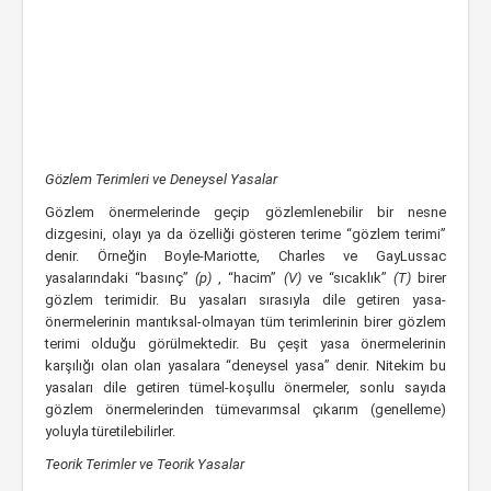
Gözlem Terimleri ve Deneysel Yasalar
Gözlem önermelerinde geçip gözlemlenebilir bir nesne
dizgesini, olayı ya da özelliği gösteren terime “gözlem terimi”
denir. Örneğin Boyle-Mariotte, Charles ve GayLussac
yasalarındaki “basınç”
(p)
, “hacim”
(V)
ve “sıcaklık”
(T)
birer
gözlem terimidir. Bu yasaları sırasıyla dile getiren yasa-
önermelerinin mantıksal-olmayan tüm terimlerinin birer gözlem
terimi olduğu görülmektedir. Bu çeşit yasa önermelerinin
karşılığı olan olan yasalara “deneysel yasa” denir. Nitekim bu
yasaları dile getiren tümel-koşullu önermeler, sonlu sayıda
gözlem önermelerinden tümevarımsal çıkarım (genelleme)
yoluyla türetilebilirler.
Teorik Terimler ve Teorik Yasalar