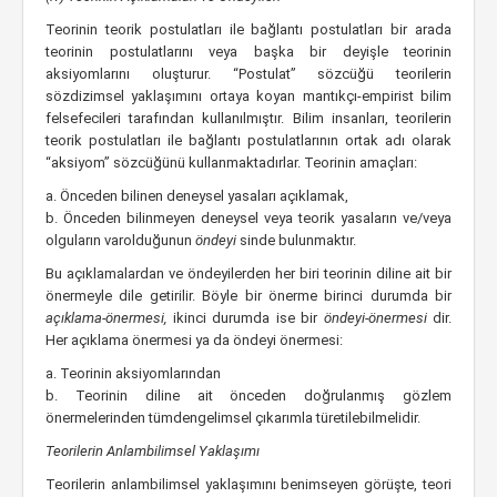
Teorinin teorik postulatları ile bağlantı postulatları bir arada
teorinin postulatlarını veya başka bir deyişle teorinin
aksiyomlarını oluşturur. “Postulat” sözcüğü teorilerin
sözdizimsel yaklaşımını ortaya koyan mantıkçı-empirist bilim
felsefecileri tarafından kullanılmıştır. Bilim insanları, teorilerin
teorik postulatları ile bağlantı postulatlarının ortak adı olarak
“aksiyom” sözcüğünü kullanmaktadırlar. Teorinin amaçları:
a. Önceden bilinen deneysel yasaları açıklamak,
b. Önceden bilinmeyen deneysel veya teorik yasaların ve/veya
olguların varolduğunun
öndeyi
sinde bulunmaktır.
Bu açıklamalardan ve öndeyilerden her biri teorinin diline ait bir
önermeyle dile getirilir. Böyle bir önerme birinci durumda bir
açıklama-önermesi,
ikinci durumda ise bir
öndeyi-önermesi
dir.
Her açıklama önermesi ya da öndeyi önermesi:
a. Teorinin aksiyomlarından
b. Teorinin diline ait önceden doğrulanmış gözlem
önermelerinden tümdengelimsel çıkarımla türetilebilmelidir.
Teorilerin Anlambilimsel Yaklaşımı
Teorilerin anlambilimsel yaklaşımını benimseyen görüşte, teori