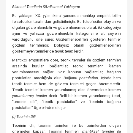
Bilimsel Teorilerin Sözdizimsel Yaklaşımı
Bu yaklaşım XX. yy.’ın ikinci yarısında mantıkçı empirist bilim
felsefecileri tarafından geliştirilmiştir. Bu felsefeciler olayları ve
olguları gözlemlenebilir ve gözlemlenemez olarak iki kategoriye
ayırır ve yalnızca gözlemlenebilir kategorisine ait şeylerin
varolduğunu öne sürer. Gözlemlenebilirleri gösteren terimler
gözlem terimleridir. Dolaysız olarak gözlemlenebilirleri
göstermeyen terimler de
teorik terim
lerdir.
Mantıkçı empiristlere göre, teorik terimler ile gözlem terimleri
arasında kurulan bağlantılar, teorik terimlerin
kısmen
yorumlanmasını sağlar. Söz konusu bağlantılar, bağlantı
postulatları aracılığıyla olur.
Bağlantı postulatları,
içinde hem
teorik terimler hem de gözlem terimleri geçen önermelerdir.
Teorik terimleri kısmen yorumlanmış olan önermelere kısmen
yorumlanmış teoriler
denir. Belli bir kısmen yorumlanmış teori,
“teorinin dili”, “teorik postulatlar” ve “teorinin bağlantı
postulatları” ögelerinden oluşur:
(i) Teorinin Dili
Teorinin dili, teorinin terimleri ile bu terimlerden oluşan
önermeleri kapsar. Teorinin terimleri,
mantıksal terimler
ile