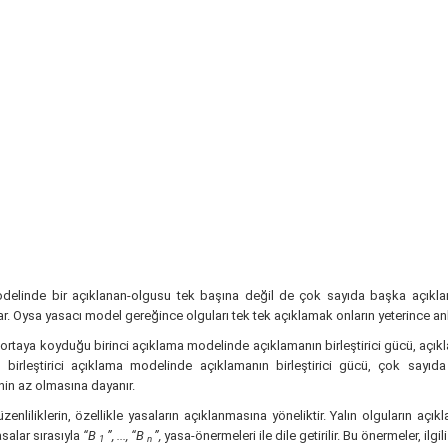
odelinde bir açıklanan-olgusu tek başına değil de çok sayıda başka açıklanan-
ğlar. Oysa yasacı model gereğince olguları tek tek açıklamak onların yeterince anl
ın ortaya koyduğu birinci açıklama modelinde açıklamanın birleştirici gücü, açıkl
birleştirici açıklama modelinde açıklamanın birleştirici gücü, çok sayıda
nin az olmasına dayanır.
zenliliklerin, özellikle yasaların açıklanmasına yöneliktir. Yalın olguların aç
asalar sırasıyla
“B
”, ..., “B
”,
yasa-önermeleri ile dile getirilir. Bu önermeler, ilg
1
n