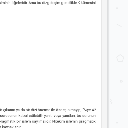
şiminin öğeleridir. Ama bu dizgeleşim genellikle K kümesini
r çıkarım ya da bir dizi önerme ile özdeş olmayıp,
“Niye A?
sorusunun kabul-edilebilir yanıtı veya yanıtları, bu sorunun
pragmatik bir işlem sayılmalıdır. Nitekim işlemin pragmatik
 kaynaklanır.