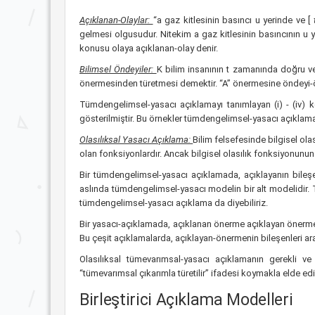
Açıklanan-Olaylar:
“a gaz kitlesinin basıncı u yerinde ve [
gelmesi olgusudur. Nitekim a gaz kitlesinin basıncının u 
konusu olaya açıklanan-olay denir.
Bilimsel Öndeyiler:
K bilim insanının t zamanında doğru v
önermesinden türetmesi demektir. “A” önermesine öndeyi-
Tümdengelimsel-yasacı açıklamayı tanımlayan (i) - (iv) k
gösterilmiştir. Bu örnekler tümdengelimsel-yasacı açıklama 
Olasılıksal Yasacı Açıklama:
Bilim felsefesinde bilgisel olası
olan fonksiyonlardır. Ancak bilgisel olasılık fonksiyonunun ar
Bir tümdengelimsel-yasacı açıklamada, açıklayanın bileşe
aslında tümdengelimsel-yasacı modelin bir alt modelidir. 
tümdengelimsel-yasacı açıklama da diyebiliriz.
Bir yasacı-açıklamada, açıklanan önerme açıklayan önermeni
Bu çeşit açıklamalarda, açıklayan-önermenin bileşenleri a
Olasılıksal tümevarımsal-yasacı açıklamanın gerekli ve 
“tümevarımsal çıkarımla türetilir” ifadesi koymakla elde edi
Birleştirici Açıklama Modelleri