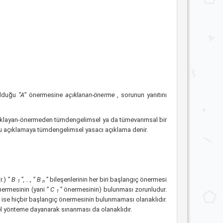
olduğu
“A”
önermesine
açıklanan-önerme
, sorunun yanıtını
çıklayan-önermeden tümdengelimsel ya da tümevarımsal bir
 bu açıklamaya tümdengelimsel yasacı açıklama denir.
r.)
“ B
”, ..., “ B
”
bileşenlerinin her biri başlangıç önermesi
1
n
önermesinin (yani
“ C
”
önermesinin) bulunması zorunludur.
1
ise hiçbir başlangıç önermesinin bulunmaması olanaklıdır.
l yönteme dayanarak sınanması da olanaklıdır.