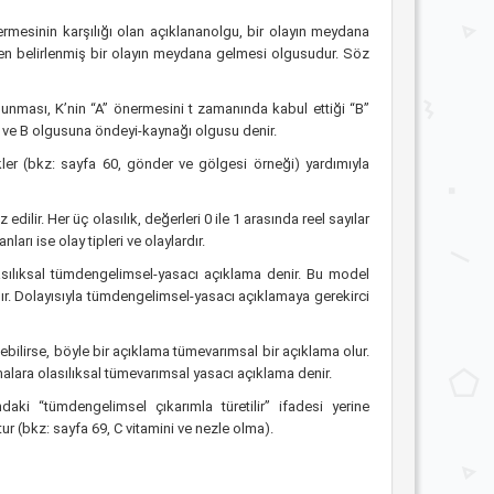
mesinin karşılığı olan açıklananolgu, bir olayın meydana
n belirlenmiş bir olayın meydana gelmesi olgusudur. Söz
nması, K’nin “A” önermesini t zamanında kabul ettiği “B”
ve B olgusuna öndeyi-kaynağı olgusu denir.
kler (bkz: sayfa 60, gönder ve gölgesi örneği) yardımıyla
 edilir. Her üç olasılık, değerleri 0 ile 1 arasında reel sayılar
arı ise olay tipleri ve olaylardır.
lasılıksal tümdengelimsel-yasacı açıklama denir. Bu model
ır. Dolayısıyla tümdengelimsel-yasacı açıklamaya gerekirci
bilirse, böyle bir açıklama tümevarımsal bir açıklama olur.
lara olasılıksal tümevarımsal yasacı açıklama denir.
daki “tümdengelimsel çıkarımla türetilir” ifadesi yerine
ur (bkz: sayfa 69, C vitamini ve nezle olma).