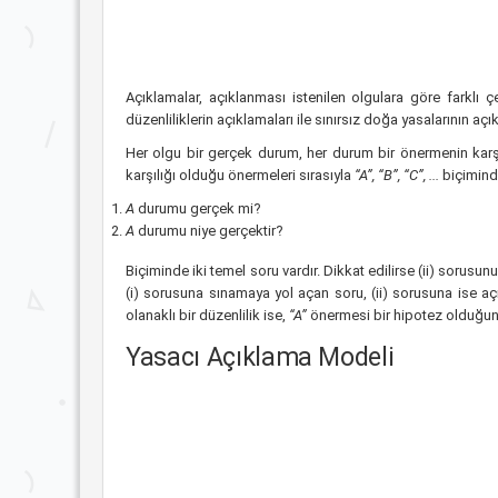
Açıklamalar, açıklanması istenilen olgulara göre farklı çeş
düzenliliklerin açıklamaları ile sınırsız doğa yasalarının açık
Her olgu bir gerçek durum, her durum bir önermenin karşı
karşılığı olduğu önermeleri sırasıyla
“A”, “B”, “C”, ...
biçimind
A
durumu gerçek mi?
A
durumu niye gerçektir?
Biçiminde iki temel soru vardır. Dikkat edilirse (ii) sorusun
(i) sorusuna sınamaya yol açan soru, (ii) sorusuna ise a
olanaklı bir düzenlilik ise,
“A”
önermesi bir hipotez olduğun
Yasacı Açıklama Modeli