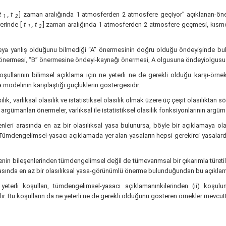
t
, t
] zaman aralığında 1 atmosferden 2 atmosfere geçiyor” açıklanan-öner
1
2
yerinde [
t
, t
] zaman aralığında 1 atmosferden 2 atmosfere geçmesi, kısme
1
2
eya yanlış olduğunu bilmediği “A” önermesinin doğru olduğu öndeyişinde bulu
önermesi, “B” önermesine öndeyi-kaynağı önermesi, A olgusuna öndeyiolgusu 
oşullarının bilimsel açıklama için ne yeterli ne de gerekli olduğu karşı-örne
modelinin karşılaştığı güçlüklerin göstergesidir.
lık, varlıksal olasılık ve istatistiksel olasılık olmak üzere üç çeşit olasılıktan söz
gümanları önermeler, varlıksal ile istatistiksel olasılık fonksiyonlarının argümanl
nleri arasında en az bir olasılıksal yasa bulunursa, böyle bir açıklamaya o
Tümdengelimsel-yasacı açıklamada yer alan yasaların hepsi gerekirci yasalard
n bileşenlerinden tümdengelimsel değil de tümevarımsal bir çıkarımla türetile
rasında en az bir olasılıksal yasa-görünümlü önerme bulunduğundan bu açıklama
yeterli koşulları, tümdengelimsel-yasacı açıklamanınkilerinden (ii) koşulun
lir. Bu koşulların da ne yeterli ne de gerekli olduğunu gösteren örnekler mevcutt