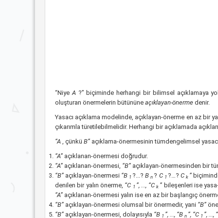
“Niye
A
?” biçiminde herhangi bir bilimsel açıklamaya y
oluşturan önermelerin bütününe
açıklayan-önerme
denir.
Yasacı açıklama modelinde, açıklayan-önerme en az bir y
çıkarımla türetilebilmelidir. Herhangi bir açıklamada açık
“A
, çünkü
B”
açıklama-önermesinin tümdengelimsel yasacı 
“A”
açıklanan-önermesi doğrudur.
“A”
açıklanan-önermesi,
“B”
açıklayan-önermesinden bir tüm
“B”
açıklayan-önermesi
“B
?...?
B
?
C
?…?
C
”
biçimind
1
n
1
k
denilen bir yalın önerme,
“C
”, ..., “C
”
bileşenleri ise yas
1
k
“A”
açıklanan-önermesi yalın ise en az bir başlangıç önerm
“B”
açıklayan-önermesi olumsal bir önermedir, yani
“B”
öne
“B”
açıklayan-önermesi, dolayısıyla
“B
”, ..., “B
”, “C
”, ...,
1
n
1