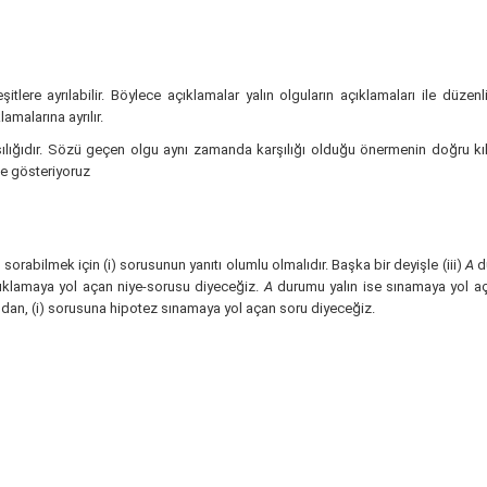
itlere ayrılabilir. Böylece açıklamalar yalın olguların açıklamaları ile düzenlil
lamalarına ayrılır.
lığıdır. Sözü geçen olgu aynı zamanda karşılığı olduğu önermenin doğru kılı
e gösteriyoruz
u sorabilmek için (i) sorusunun yanıtı olumlu olmalıdır. Başka bir deyişle (iii)
A
d
çıklamaya yol açan niye-sorusu diyeceğiz.
A
durumu yalın ise sınamaya yol a
dan, (i) sorusuna hipotez sınamaya yol açan soru diyeceğiz.