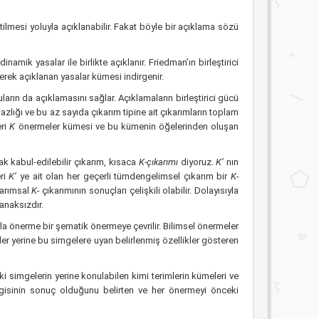
lmesi yoluyla açıklanabilir. Fakat böyle bir açıklama sözü
mik yasalar ile birlikte açıklanır. Friedman’ın birleştirici
rek açıklanan yasalar kümesi indirgenir.
guların da açıklamasını sağlar. Açıklamaların birleştirici gücü
 azlığı ve bu az sayıda çıkarım tipine ait çıkarımların toplam
eri
K
önermeler kümesi ve bu kümenin öğelerinden oluşan
rak kabul-edilebilir çıkarım, kısaca
K-çıkarımı
diyoruz.
K’
nın
eri
K’
ye ait olan her geçerli tümdengelimsel çıkarım bir
K-
varımsal
K-
çıkarımının sonuçları çelişkili olabilir. Dolayısıyla
anaksızdır.
yla önerme bir şematik önermeye çevrilir. Bilimsel önermeler
r yerine bu simgelere uyan belirlenmiş özellikler gösteren
ki simgelerin yerine konulabilen kimi terimlerin kümeleri ve
hangisinin sonuç olduğunu belirten ve her önermeyi önceki