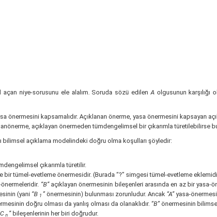
ol açan niye-sorusunu ele alalım. Soruda sözü edilen
A
olgusunun karşılığı 
asa önermesini kapsamalıdır. Açıklanan önerme, yasa önermesini kapsayan a
lananönerme, açıklayan önermeden tümdengelimsel bir çıkarımla türetilebilirse
bilimsel açıklama modelindeki doğru olma koşulları şöyledir:
dengelimsel çıkarımla türetilir.
e bir tümel-evetleme önermesidir. (Burada “?” simgesi tümel-evetleme eklemidi
a-önermeleridir.
“B”
açıklayan önermesinin bileşenleri arasında en az bir yasa-
esinin (yani
“B
”
önermesinin) bulunması zorunludur. Ancak
“A”
yasa-önermesi 
1
rmesinin doğru olması da yanlış olması da olanaklıdır.
“B”
önermesinin bilimse
 “C
”
bileşenlerinin her biri doğrudur.
n