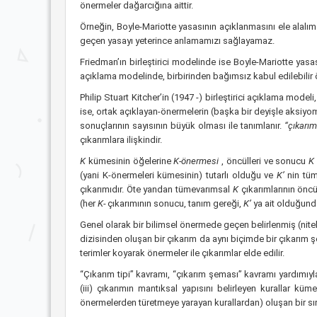
önermeler dağarcığına aittir.
Örneğin, Boyle-Mariotte yasasının açıklanmasını ele alalı
geçen yasayı yeterince anlamamızı sağlayamaz.
Friedman’ın birleştirici modelinde ise Boyle-Mariotte yasas
açıklama modelinde, birbirinden bağımsız kabul edilebilir
Philip Stuart Kitcher’in (1947 -) birleştirici açıklama modeli
ise, ortak açıklayan-önermelerin (başka bir deyişle aksiyom
sonuçlarının sayısının büyük olması ile tanımlanır.
“çıkarım
çıkarımlara ilişkindir.
K
kümesinin öğelerine
K-önermesi
, öncülleri ve sonucu
K
(yani K-önermeleri kümesinin) tutarlı olduğu ve
K’
nin tü
çıkarımıdır. Öte yandan tümevarımsal
K
çıkarımlarının önc
(her
K-
çıkarımının sonucu, tanım gereği,
K’
ya ait olduğun
Genel olarak bir bilimsel önermede geçen belirlenmiş (nitel
dizisinden oluşan bir çıkarım da aynı biçimde bir çıkarım
terimler koyarak önermeler ile çıkarımlar elde edilir.
“Çıkarım tipi” kavramı, “çıkarım şeması” kavramı yardımıyla
(iii) çıkarımın mantıksal yapısını belirleyen kurallar k
önermelerden türetmeye yarayan kurallardan) oluşan bir sı