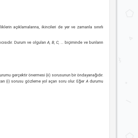
iklerin açıklamalarına, ikincileri de yer ve zamanla sınırlı
cısıdır. Durum ve olguları
A, B, C, ...
biçiminde ve bunların
urumu gerçektir önermesi (ii) sorusunun bir öndayanağıdır.
çan (i) sorusu gözleme yol açan soru olur. Eğer
A
durumu