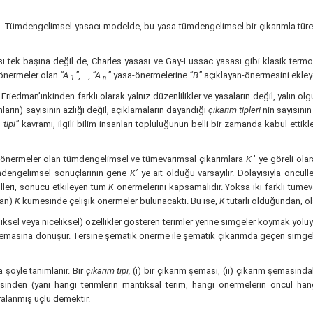
m. Tümdengelimsel-yasacı modelde, bu yasa tümdengelimsel bir çıkarımla türeti
ı tek başına değil de, Charles yasası ve Gay-Lussac yasası gibi klasik termodina
 önermeler olan
“A
”, ..., “A
”
yasa-önermelerine
“B”
açıklayan-önermesini ekleye
1
n
, Friedman’ınkinden farklı olarak yalnız düzenlilikler ve yasaların değil, yalın ol
ların) sayısının azlığı değil, açıklamaların dayandığı
çıkarım tipleri
nin sayısının
 tipi”
kavramı, ilgili bilim insanları topluluğunun belli bir zamanda kabul ettikl
önermeler olan tümdengelimsel ve tümevarımsal çıkarımlara
K
’ ye göreli ola
mdengelimsel sonuçlarının gene
K’
ye ait olduğu varsayılır. Dolayısıyla öncüll
ülleri, sonucu etkileyen tüm
K
önermelerini kapsamalıdır. Yoksa iki farklı tüme
dan)
K
kümesinde çelişik önermeler bulunacaktı. Bu ise,
K
tutarlı olduğundan, ol
iksel veya niceliksel) özellikler gösteren terimler yerine simgeler koymak yolu
 şemasına dönüşür. Tersine şematik önerme ile şematik çıkarımda geçen simgele
 şöyle tanımlanır. Bir
çıkarım tipi,
(i) bir çıkarım şeması, (ii) çıkarım şemasında
ümesinden (yani hangi terimlerin mantıksal terim, hangi önermelerin öncül 
ralanmış üçlü demektir.