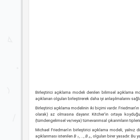
Birleştirici açıklama modeli denilen bilimsel açıklama m
açıklanan olguları birleştirerek daha iyi anlaşılmalarını sa
Birleştirici açıklama modelinin iki biçimi vardır. Friedman’
olarak) az olmasına dayanır. Kitcher’in ortaya koyduğu 
(tümdengelimsel ve/veya) tümevarımsal çıkarımların tipleri
Michael Friedman’ın birleştirici açıklama modeli, yalnız dü
açıklanması istenilen
B
, ..., B
, olguları birer yasadır. Bu y
1
n