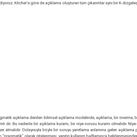
diyoruz. Kitcher’e göre de açıklama oluşturan tüm çıkarımlar aynı bir K-dizgele
matik açıklama denilen bilimsel açıklama modelinde, açıklama, bir önerme, bi
nıtı
dır. Bu nedenle bir açıklama kuramı, bir niye-sorusu kuramı olmalıdır. Niye-
yer almalıdır. Dolayısıyla böyle bir soruyu yanıtlama anlamına gelen açıklama 
 “pragmatik” olarak nitelenmesi, yanıtın kullanım bağlamınca belirlenmesinden