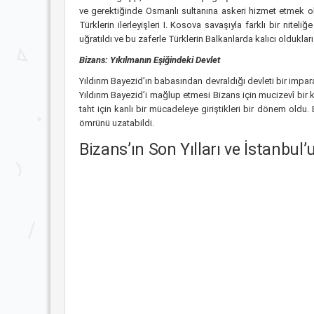
ve gerektiğinde Osmanlı sultanına askeri hizmet etmek olm
Türklerin ilerleyişleri I. Kosova savaşıyla farklı bir nit
uğratıldı ve bu zaferle Türklerin Balkanlarda kalıcı oldukları
Bizans: Yıkılmanın Eşiğindeki Devlet
Yıldırım Bayezid’ın babasından devraldığı devleti bir imp
Yıldırım Bayezid’i mağlup etmesi Bizans için mucizevî bir 
taht için kanlı bir mücadeleye giriştikleri bir dönem oldu
ömrünü uzatabildi.
Bizans’ın Son Yılları ve İstanbul’