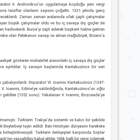
parator II. Andronikos’un uygulamaya koyduğu yeni vergi
 taraftar olanların sayısını çoğalttı. 1321 yılında genç
üreceklerdi. Zaman zaman aralarında ufak çaplı çatışmalar
ayan büyük çatışmalar oldu ve bu iç savaşa dış güçler de
ran hadiselerdi. Bursa’yı zapt ederek başkent haline getiren
harebe olan Pelekanon savaşı ve alınan mağlubiyet, Bizans’a
faaliyet gösteren muhalefet arasındaki iç savaşa dış güçler
a ayrıldılar. İç savaşın başlarında Kantakuzinos bir seri
in çabalıyorlardı. İmparator VI. Ioannis Kantakuzinos (1347-
V. Ioannis, Edirne’ye saldırdığında, Kantakuzinos’un oğlu
n geldiler (1352 sonu). Yakalanan V. Ioannis, Bozcaada’ya
amıştı. Türklerin Trakya’da sistemli ve kalıcı bir şekilde
 Beylerbeyi tayin edildi. Batı Hıristiyan dünyasını harekete
leştirilmesiydi. Türklerin ilerleyişleri karşısında Sırplar
ı’nın vassallığını kabul ettiler. Yıllık belli bir vergi ödemek