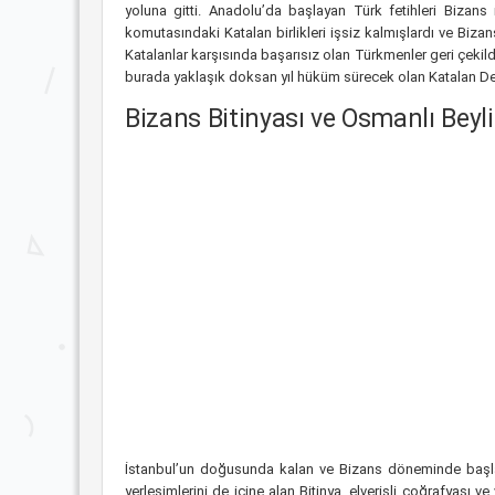
yoluna gitti. Anadolu’da başlayan Türk fetihleri Bizans 
komutasındaki Katalan birlikleri işsiz kalmışlardı ve Biza
Katalanlar karşısında başarısız olan Türkmenler geri çekildil
burada yaklaşık doksan yıl hüküm sürecek olan Katalan Devl
Bizans Bitinyası ve Osmanlı Beyli
İstanbul’un doğusunda kalan ve Bizans döneminde başlang
yerleşimlerini de içine alan Bitinya, elverişli coğrafyası