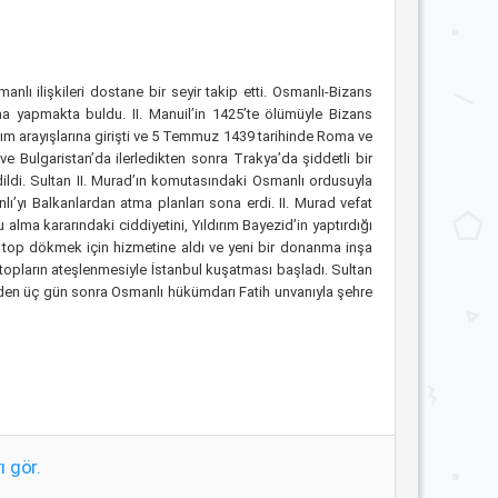
ı ilişkileri dostane bir seyir takip etti. Osmanlı-Bizans
ma yapmakta buldu. II. Manuil’in 1425’te ölümüyle Bizans
rdım arayışlarına girişti ve 5 Temmuz 1439 tarihinde Roma ve
 ve Bulgaristan’da ilerledikten sonra Trakya’da şiddetli bir
dildi. Sultan II. Murad’ın komutasındaki Osmanlı ordusuyla
ı’yı Balkanlardan atma planları sona erdi. II. Murad vefat
ma kararındaki ciddiyetini, Yıldırım Bayezid’in yaptırdığı
e top dökmek için hizmetine aldı ve yeni bir donanma inşa
 topların ateşlenmesiyle İstanbul kuşatması başladı. Sultan
nden üç gün sonra Osmanlı hükümdarı Fatih unvanıyla şehre
ı gör.