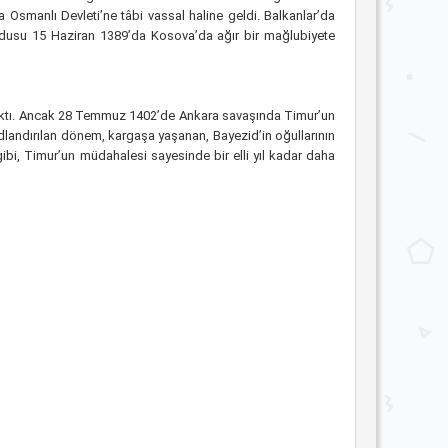
 Osmanlı Devleti’ne tâbi vassal haline geldi. Balkanlar’da
lı ordusu 15 Haziran 1389’da Kosova’da ağır bir mağlubiyete
lacaktı. Ancak 28 Temmuz 1402’de Ankara savaşında Timur’un
adlandırılan dönem, kargaşa yaşanan, Bayezid’in oğullarının
gibi, Timur’un müdahalesi sayesinde bir elli yıl kadar daha