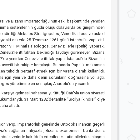
ınması ve Bizans İmparatorluğu’nun eski başkentinde yeniden
unma sistemlerinin güçlü oluşu dolayısıyla bu girişiminden
revlendirdiği Aleksios Stratigopulos, Venedik filosu ve askeri
ayıdaki askerle 25 Temmuz 1261 günü İstanbul’u zapt etti.
or VIII. Mihail Paleologos, Cenevizlilerle işbirliği yaparak,
 Ceneviz’le ittifaktan beklediği faydayı göremeyen Bizans
e yeniden Ceneviz’le ittifak yaptı. İstanbul’da Bizans’ın
uvvetli bir rakiple karşılaştı. Bu sırada Papalık makamına
en tehdidi bertaraf etmek için bir vasıta olarak kullanıldı.
ns için yeni ve daha derin sorunların doğmasına yol açtı.
eologos yönetimine en sert çıkış Anadolu’da yaşandı.
arşı karşıya gelmesi pahasına yürüttüğü Batı’yla union siyaseti
kümdarıydı. 31 Mart 1282’de tarihte “Sicilya İkindisi” diye
aha atlattı.
e son verip, imparatorluk genelinde Ortodoks inancın geçerli
iz’e sağlanan imtiyazlar, Bizans ekonomisini bu iki deniz
tanbul üzerinde hak iddia edebilecek Latin ailelerle anlaşma