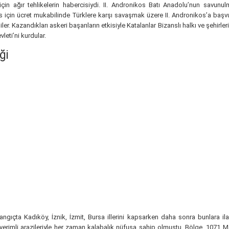
için ağır tehlikelerin habercisiydi. II. Andronikos Batı Anadolu’nun savunul
ns için ücret mukabilinde Türklere karşı savaşmak üzere II. Andronikos’a başvur
er. Kazandıkları askeri başarıların etkisiyle Katalanlar Bizanslı halkı ve şehirle
eti’ni kurdular.
ği
ıçta Kadıköy, İznik, İzmit, Bursa illerini kapsarken daha sonra bunlara ila
 ve verimli arazileriyle her zaman kalabalık nüfusa sahip olmuştu. Bölge, 1071