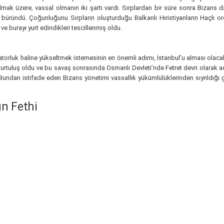
ak üzere, vassal olmanın iki şartı vardı. Sırplardan bir süre sonra Bizans da
eliğe büründü. Çoğunluğunu Sırpların oluşturduğu Balkanlı Hıristiyanların Haç
 ve burayı yurt edindikleri tescillenmiş oldu.
aratorluk haline yükseltmek istemesinin en önemli adımı, İstanbul’u alması o
kurtuluş oldu ve bu savaş sonrasında Osmanlı Devleti’nde Fetret devri olarak 
. Bundan istifade eden Bizans yönetimi vassallık yükümlülüklerinden sıyrıldığı 
un Fethi