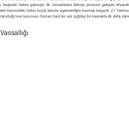
lk başkenti haline gelmiştir. İlk Osmanlıların Bitinya yöresine gelişleri efsa
ehirlerin haricindeki bütün kırsal alanda egemenliğini kurmayı başardı. 27 T
İmparatorluğu’nun kurucusu Osman Gazi’nin adı çağdaş bir kaynakta ilk defa zi
Vassallığı