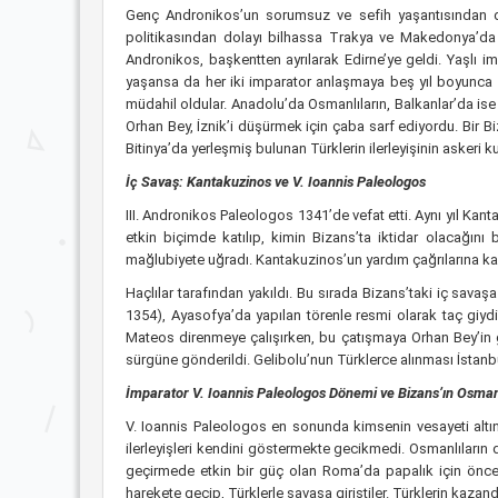
Genç Andronikos’un sorumsuz ve sefih yaşantısından dol
politikasından dolayı bilhassa Trakya ve Makedonya’da h
Andronikos, başkentten ayrılarak Edirne’ye geldi. Yaşlı 
yaşansa da her iki imparator anlaşmaya beş yıl boyunca 
müdahil oldular. Anadolu’da Osmanlıların, Balkanlar’da ise 
Orhan Bey, İznik’i düşürmek için çaba sarf ediyordu. Bir B
Bitinya’da yerleşmiş bulunan Türklerin ilerleyişinin askeri 
İç Savaş: Kantakuzinos ve V. Ioannis Paleologos
III. Andronikos Paleologos 1341’de vefat etti. Aynı yıl Ka
etkin biçimde katılıp, kimin Bizans’ta iktidar olacağını
mağlubiyete uğradı. Kantakuzinos’un yardım çağrılarına k
Haçlılar tarafından yakıldı. Bu sırada Bizans’taki iç savaş
1354), Ayasofya’da yapılan törenle resmi olarak taç giyd
Mateos direnmeye çalışırken, bu çatışmaya Orhan Bey’in g
sürgüne gönderildi. Gelibolu’nun Türklerce alınması İstan
İmparator V. Ioannis Paleologos Dönemi ve Bizans’ın Osmanl
V. Ioannis Paleologos en sonunda kimsenin vesayeti altınd
ilerleyişleri kendini göstermekte gecikmedi. Osmanlıların d
geçirmede etkin bir güç olan Roma’da papalık için öncelik 
harekete geçip, Türklerle savaşa giriştiler. Türklerin kazandı