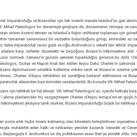
İznik İmparatorluğu ve Bizanslılar için tek önemli mesele İstanbul’un geri al
VIII. Mihail Paleologos bir denemeye giriştiyse de, donanmanın olmayışı ve sav
aristan sınırını kontrol etmesi ve İstanbul’a ilişkin istihbarat toplaması için gö
 şehrin tamamen savunmasız bir vaziyette bulunduğunu görüp, emrindeki az s
 daha imparatorluk tacını giydi ve oğlu Andronikos’u veliaht ilan ettirdi. İmparat
i adalara karşı seferler düzenletti ve birçoğunu Bizans’ın hâkimiyetine aldı.
uzun sürmedi. Ceneviz’in gücünü yeniden toparladığını görünce bu defa 1267’d
eologos, Sicilya ve Napoli Kralı ilan edilen Anjou Dükü Charles’ın şahsında k
 Bizans diplomasisini ustalıkla kullanma imkânı verdi ve Bizans’ın üzerine çök
ilmesi, Charles d’Anjou tehdidinin bir süreliğine bertaraf edilmesine ve Biza
imparatorluk ailesinden bazı kimseler cezalandırıldı. Bu konuda VIII. Mihail Pal
izans için tehlikeli bir hal almıştı. VIII. Mihail Paleologos’un, içeride halkıyla k
ans’ı yıkma planlarından hiç vazgeçmeyen Charles d’Anjou Avrupa’nın en güçlü hü
âkimiyetinin yıkılışına tanık olurken, Bizans İmparatorluğu büyük bir tehlikeyi d
ten sonra artık hiçbir önemi kalmamış olan kiliselerin birleştirilmesi siyasetin
ayısıyla muhalefet eden halkı ve ruhbanları yeniden kazandı. Venedik ve Cenev
Başlangıçta II. Andronikos’un dış politikasının esası Batı’ya yönelik oldu. İs