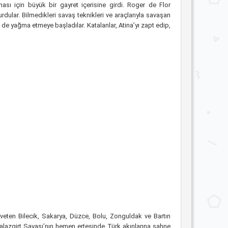
ması için büyük bir gayret içerisine girdi. Roger de Flor
dular. Bilmedikleri savaş teknikleri ve araçlarıyla savaşan
ri de yağma etmeye başladılar. Katalanlar, Atina’yı zapt edip,
veten Bilecik, Sakarya, Düzce, Bolu, Zonguldak ve Bartın
 Malazgirt Savaşı’nın hemen ertesinde Türk akınlarına sahne