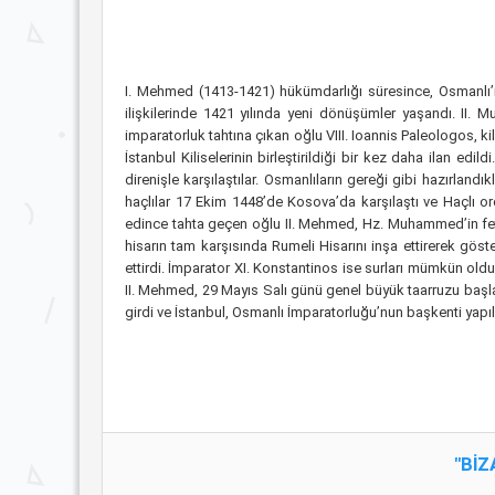
I. Mehmed (1413-1421) hükümdarlığı süresince, Osmanlı’nı
ilişkilerinde 1421 yılında yeni dönüşümler yaşandı. II.
imparatorluk tahtına çıkan oğlu VIII. Ioannis Paleologos, k
İstanbul Kiliselerinin birleştirildiği bir kez daha ilan ed
direnişle karşılaştılar. Osmanlıların gereği gibi hazırla
haçlılar 17 Ekim 1448’de Kosova’da karşılaştı ve Haçlı or
edince tahta geçen oğlu II. Mehmed, Hz. Muhammed’in fethi
hisarın tam karşısında Rumeli Hisarını inşa ettirerek gö
ettirdi. İmparator XI. Konstantinos ise surları mümkün old
II. Mehmed, 29 Mayıs Salı günü genel büyük taarruzu başl
girdi ve İstanbul, Osmanlı İmparatorluğu’nun başkenti yapıl
"BİZ