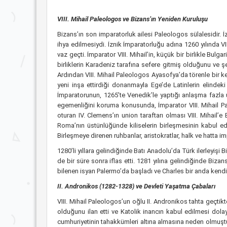
VIII. Mihail Paleologos ve Bizans’ın Yeniden Kuruluşu
Bizans’ın son imparatorluk ailesi Paleologos sülalesidir. 
ihya edilmesiydi. İznik İmparatorluğu adına 1260 yılında 
vaz geçti. İmparator VIII. Mihail’in, küçük bir birlikle Bulg
birliklerin Karadeniz tarafına sefere gitmiş olduğunu ve
Ardından VIII. Mihail Paleologos Ayasofya’da törenle bir kez
yeni inşa ettirdiği donanmayla Ege’de Latinlerin elindek
İmparatorunun, 1265’te Venedik’le yaptığı anlaşma fazla 
egemenliğini koruma konusunda, İmparator VIII. Mihail Pal
oturan IV. Clemens’ın union taraftarı olması VIII. Mihail’e
Roma’nın üstünlüğünde kiliselerin birleşmesinin kabul ed
Birleşmeye direnen ruhbanlar, aristokratlar, halk ve hatta 
1280’li yıllara gelindiğinde Batı Anadolu’da Türk ilerleyişi B
de bir süre sonra iflas etti. 1281 yılına gelindiğinde Biz
bilenen isyan Palermo’da başladı ve Charles bir anda kendi h
II. Andronikos (1282-1328) ve Devleti Yaşatma Çabaları
VIII. Mihail Paleologos’un oğlu II. Andronikos tahta geçtik
olduğunu ilan etti ve Katolik inancın kabul edilmesi dol
cumhuriyetinin tahakkümleri altına almasına neden olmuştu. 