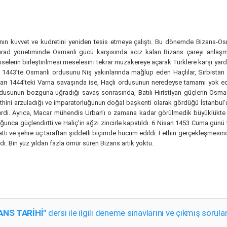
n kuvvet ve kudretini yeniden tesis etmeye çalıştı. Bu dönemde Bizans-Osmanl
 Murad yönetiminde Osmanlı gücü karşısında aciz kalan Bizans çareyi anlaş
iliselerin birleştirilmesi meselesini tekrar müzakereye açarak Türklere karşı ya
ildi. 1443’te Osmanlı ordusunu Niş yakınlarında mağlup eden Haçlılar, Sırbistan
ndıkları 1444’teki Varna savaşında ise, Haçlı ordusunun neredeyse tamamı yok e
dusunun bozguna uğradığı savaş sonrasında, Batılı Hıristiyan güçlerin Osmanl
ni arzuladığı ve imparatorluğunun doğal başkenti olarak gördüğü İstanbul’u al
sterdi. Ayrıca, Macar mühendis Urban’ı o zamana kadar görülmedik büyüklükt
uğunca güçlendirtti ve Haliç’in ağzı zincirle kapatıldı. 6 Nisan 1453 Cuma günü
attı ve şehre üç taraftan şiddetli biçimde hücum edildi. Fethin gerçekleşmesi
dı. Bin yüz yıldan fazla ömür süren Bizans artık yoktu.
ANS TARİHİ"
dersi ile ilgili deneme sınavlarını ve çıkmış sorular