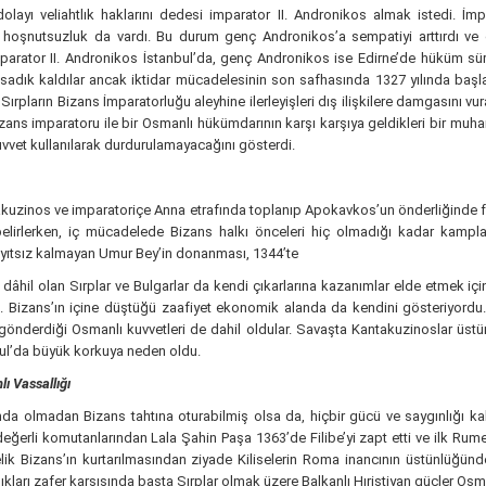
ayı veliahtlık haklarını dedesi imparator II. Andronikos almak istedi. İm
oşnutsuzluk da vardı. Bu durum genç Andronikos’a sempatiyi arttırdı ve ona
imparator II. Andronikos İstanbul’da, genç Andronikos ise Edirne’de hüküm s
sadık kaldılar ancak iktidar mücadelesinin son safhasında 1327 yılında başl
Sırpların Bizans İmparatorluğu aleyhine ilerleyişleri dış ilişkilere damgasını vu
izans imparatoru ile bir Osmanlı hükümdarının karşı karşıya geldikleri bir mu
kuvvet kullanılarak durdurulamayacağını gösterdi.
ntakuzinos ve imparatoriçe Anna etrafında toplanıp Apokavkos’un önderliğinde 
 belirlerken, iç mücadelede Bizans halkı önceleri hiç olmadığı kadar kamplar
ayıtsız kalmayan Umur Bey’in donanması, 1344’te
a dâhil olan Sırplar ve Bulgarlar da kendi çıkarlarına kazanımlar elde etmek iç
i. Bizans’ın içine düştüğü zaafiyet ekonomik alanda da kendini gösteriyordu. 
önderdiği Osmanlı kuvvetleri de dahil oldular. Savaşta Kantakuzinoslar üstü
bul’da büyük korkuya neden oldu.
ı Vassallığı
a olmadan Bizans tahtına oturabilmiş olsa da, hiçbir gücü ve saygınlığı kalm
eğerli komutanlarından Lala Şahin Paşa 1363’de Filibe’yi zapt etti ve ilk Rumeli
Bizans’ın kurtarılmasından ziyade Kiliselerin Roma inancının üstünlüğünde bir
kları zafer karşısında başta Sırplar olmak üzere Balkanlı Hıristiyan güçler Osmanl