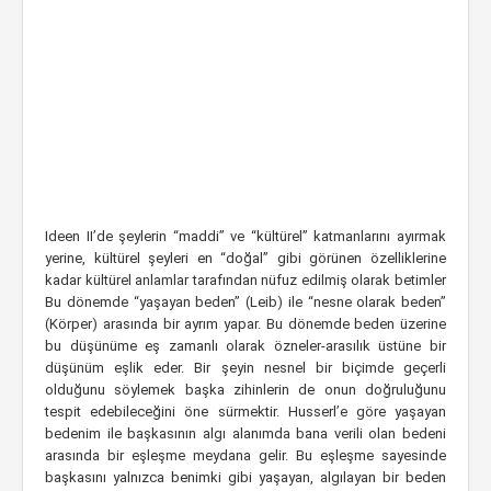
Ideen II’de şeylerin “maddi” ve “kültürel” katmanlarını ayırmak
yerine, kültürel şeyleri en “doğal” gibi görünen özelliklerine
kadar kültürel anlamlar tarafından nüfuz edilmiş olarak betimler
Bu dönemde “yaşayan beden” (Leib) ile “nesne olarak beden”
(Körper) arasında bir ayrım yapar. Bu dönemde beden üzerine
bu düşünüme eş zamanlı olarak özneler-arasılık üstüne bir
düşünüm eşlik eder. Bir şeyin nesnel bir biçimde geçerli
olduğunu söylemek başka zihinlerin de onun doğruluğunu
tespit edebileceğini öne sürmektir. Husserl’e göre yaşayan
bedenim ile başkasının algı alanımda bana verili olan bedeni
arasında bir eşleşme meydana gelir. Bu eşleşme sayesinde
başkasını yalnızca benimki gibi yaşayan, algılayan bir beden