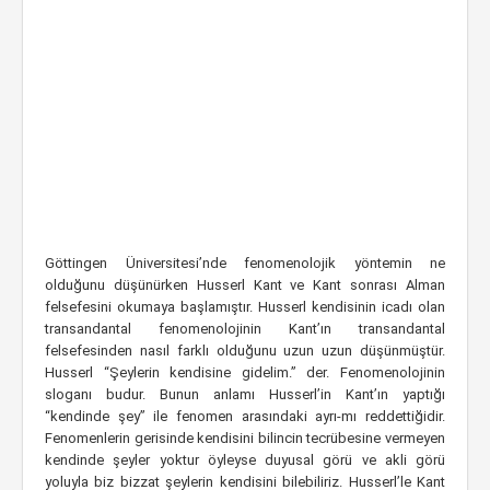
Göttingen Üniversitesi’nde fenomenolojik yöntemin ne
olduğunu düşünürken Husserl Kant ve Kant sonrası Alman
felsefesini okumaya başlamıştır. Husserl kendisinin icadı olan
transandantal fenomenolojinin Kant’ın transandantal
felsefesinden nasıl farklı olduğunu uzun uzun düşünmüştür.
Husserl “Şeylerin kendisine gidelim.” der. Fenomenolojinin
sloganı budur. Bunun anlamı Husserl’in Kant’ın yaptığı
“kendinde şey” ile fenomen arasındaki ayrı-mı reddettiğidir.
Fenomenlerin gerisinde kendisini bilincin tecrübesine vermeyen
kendinde şeyler yoktur öyleyse duyusal görü ve akli görü
yoluyla biz bizzat şeylerin kendisini bilebiliriz. Husserl’le Kant