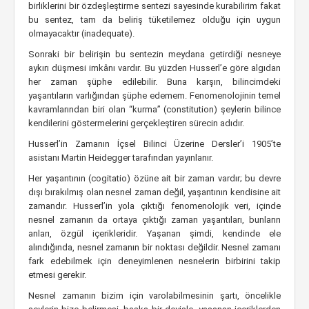
birliklerini bir özdeşleştirme sentezi sayesinde kurabilirim fakat
bu sentez, tam da beliriş tüketilemez olduğu için uygun
olmayacaktır (inadequate).
Sonraki bir belirişin bu sentezin meydana getirdiği nesneye
aykırı düşmesi imkânı vardır. Bu yüzden Husserl’e göre algıdan
her zaman şüphe edilebilir. Buna karşın, bilincimdeki
yaşantıların varlığından şüphe edemem. Fenomenolojinin temel
kavramlarından biri olan “kurma” (constitution) şeylerin bilince
kendilerini göstermelerini gerçekleştiren sürecin adıdır.
Husserl’in Zamanın İçsel Bilinci Üzerine Dersler’i 1905’te
asistanı Martin Heidegger tarafından yayınlanır.
Her yaşantının (cogitatio) özüne ait bir zaman vardır; bu devre
dışı bırakılmış olan nesnel zaman değil, yaşantının kendisine ait
zamandır. Husserl’in yola çıktığı fenomenolojik veri, içinde
nesnel zamanın da ortaya çıktığı zaman yaşantıları, bunların
anları, özgül içerikleridir. Yaşanan şimdi, kendinde ele
alındığında, nesnel zamanın bir noktası değildir. Nesnel zamanı
fark edebilmek için deneyimlenen nesnelerin birbirini takip
etmesi gerekir.
Nesnel zamanın bizim için varolabilmesinin şartı, öncelikle