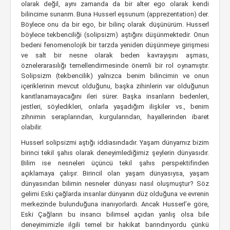
olarak değil, aynı zamanda da bir alter ego olarak kendi
bilincime sunarım. Buna Husserl eşsunum (apprezentation) der.
Böylece onu da bir ego, bir bilinç olarak düşünürüm. Husserl
böylece tekbenciliği (solipsizm) aştığını düşünmektedir. Onun
bedeni fenomenolojik bir tarzda yeniden düşünmeye girişmesi
ve salt bir nesne olarak beden kavrayışını aşması,
öznelerarasılığı temellendirmesinde önemli bir rol oynamıştır.
Solipsizm (tekbencilik) yalnızca benim bilincimin ve onun
içeriklerinin mevcut olduğunu, başka zihinlerin var olduğunun
kanıtlanamayacağını ileri sürer. Başka insanların bedenleri,
jestleri, söyledikleri, onlarla yaşadığım ilişkiler vs., benim
zihnimin seraplarından, kurgularından, hayallerinden ibaret
olabilir.
Husserl solipsizmi aştığı iddiasındadır. Yaşam dünyamız bizim
birinci tekil şahıs olarak deneyimlediğimiz şeylerin dünyasıdır.
Bilim ise nesneleri üçüncü tekil şahıs perspektifinden
açıklamaya çalışır. Birincil olan yaşam dünyasıysa, yaşam
dünyasından bilimin nesneler dünyası nasıl oluşmuştur? Söz
gelimi Eski çağlarda insanlar dünyanın düz olduğuna ve evrenin
merkezinde bulunduğuna inanıyorlardı. Ancak Husserl’e göre,
Eski Çağların bu insancı bilimsel açıdan yanlış olsa bile
deneyimimizle ilgili temel bir hakikat barındırıyordu çünkü