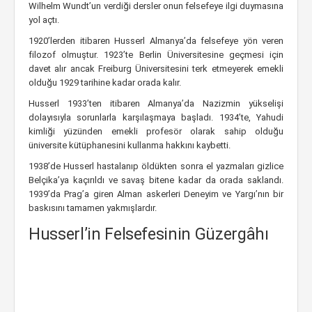
Wilhelm Wundt’un verdiği dersler onun felsefeye ilgi duymasına
yol açtı.
1920’lerden itibaren Husserl Almanya’da felsefeye yön veren
filozof olmuştur. 1923’te Berlin Üniversitesine geçmesi için
davet alır ancak Freiburg Üniversitesini terk etmeyerek emekli
olduğu 1929 tarihine kadar orada kalır.
Husserl 1933’ten itibaren Almanya’da Nazizmin yükselişi
dolayısıyla sorunlarla karşılaşmaya başladı. 1934’te, Yahudi
kimliği yüzünden emekli profesör olarak sahip olduğu
üniversite kütüphanesini kullanma hakkını kaybetti.
1938’de Husserl hastalanıp öldükten sonra el yazmaları gizlice
Belçika’ya kaçırıldı ve savaş bitene kadar da orada saklandı.
1939’da Prag’a giren Alman askerleri Deneyim ve Yargı’nın bir
baskısını tamamen yakmışlardır.
Husserl’in Felsefesinin Güzergâhı