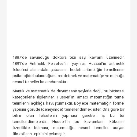
1887’de savunduğu doktora tezi sayı kavramı üzerinedir.
1891’de Aritmetik Felsefesi’ni yayınlar. Husserl’in aritmetik
felsefesi alanındaki çabasının hedefi aritmetiğin temellerinin
psikolojide bulunduğunu reddetmek ve matematiğe ve mantığa
nesnel temeller kazandırmaktır.
Mantık ve matematik de duyumsanır şeylerle değil, bu biçimsel
kategorilerle ilgilenirler. Husserl’in amacı matematiğin temel
terimlerini açıklığa kavuşturmaktır. Böylece matematiğin formel
yapısını görüde (deneyimde) temellendirmek ister. Ona göre bir
bilim olan felsefenin yapması gereken iş bu tür
temellendirmelerdir. Husserl’in bu kavramların kökenini
öznellikte bulması, matematiğe nesnel temeller arayan
filozofların tepkisini çekmiştir.