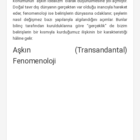
konumunun “aşkın idealizm” olarak düşünülmesine yol açmıştır.
Doğal tavır dış dünyanın gerçekten var olduğu inancıyla hareket
eder, fenomenoloji ise belirişlerin dünyasına odaklanır; şeylerin
nasıl değişmez bazı yapılarıyla algılandığını açımlar. Bunlar
bilinç tarafından kurulduklarına göre “gerçeklik” de bizim
belirişlerin bir kısmıyla kurduğumuz ilişkinin bir karakteristiği
hâline gelir.
Aşkın (Transandantal)
Fenomenoloji