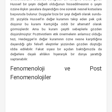
Husserl bir şeyin değerli olduğunun hissedilmesinin o şeyin
özüne ilişkin yasalara dayandığını öne sürerek nesnel kıstaslara
başvuruda bulunur. Duygular bize bir şeyi değerli olarak sundu-
20. yüzyılda Husserl’in değer kuramını takip eden pek çok
düşünür bu kuramı Kantçılığa ciddi bir alternatif olarak
görmüşlerdir. Ama bu kuram çeşitli sebeplerle gözden
düşürülmüştür: Pozitivistlerin etik önermelerin anlamsız olduğu
tezi, Heidegger’in değer kuramının özne nesne karşıtlığına
dayandığı gibi felsefi eleştiriler yüzünden gözden düştüğü
iddia edilebilir. Fakat siyasi bir açıdan baktığımızda da
değerlere dayalı ahlâkın hiyerarşik bir dünya yarattığı
saptanabilir.
Fenomenoloji ve Post
Fenomenolojiler