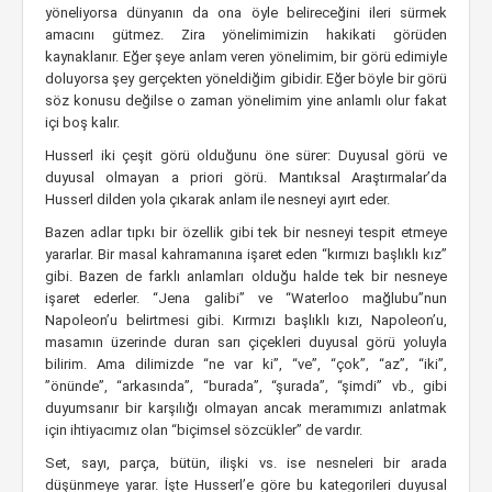
yöneliyorsa dünyanın da ona öyle belireceğini ileri sürmek
amacını gütmez. Zira yönelimimizin hakikati görüden
kaynaklanır. Eğer şeye anlam veren yönelimim, bir görü edimiyle
doluyorsa şey gerçekten yöneldiğim gibidir. Eğer böyle bir görü
söz konusu değilse o zaman yönelimim yine anlamlı olur fakat
içi boş kalır.
Husserl iki çeşit görü olduğunu öne sürer: Duyusal görü ve
duyusal olmayan a priori görü. Mantıksal Araştırmalar’da
Husserl dilden yola çıkarak anlam ile nesneyi ayırt eder.
Bazen adlar tıpkı bir özellik gibi tek bir nesneyi tespit etmeye
yararlar. Bir masal kahramanına işaret eden “kırmızı başlıklı kız”
gibi. Bazen de farklı anlamları olduğu halde tek bir nesneye
işaret ederler. “Jena galibi” ve “Waterloo mağlubu”nun
Napoleon’u belirtmesi gibi. Kırmızı başlıklı kızı, Napoleon’u,
masamın üzerinde duran sarı çiçekleri duyusal görü yoluyla
bilirim. Ama dilimizde “ne var ki”, “ve”, “çok”, “az”, “iki”,
”önünde”, “arkasında”, “burada”, “şurada”, “şimdi” vb., gibi
duyumsanır bir karşılığı olmayan ancak meramımızı anlatmak
için ihtiyacımız olan “biçimsel sözcükler” de vardır.
Set, sayı, parça, bütün, ilişki vs. ise nesneleri bir arada
düşünmeye yarar. İşte Husserl’e göre bu kategorileri duyusal