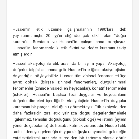
Husserl’in etik üzerine çalışmalarının 1990’lara dek
yayınlanmamıştır. 20. yy’ın etiğinde çok etkili olan “değer
kuramı”nı Brentano ve Husserl’in çalışmalarına borçluyuz.
Husserl’in fenomenolojik etik fikrini ve değer kuramını takip
etmişlerdir.
Husserl aksiyoloji ile etik arasında bir ayrım yapar. Aksiyoloji,
değerler bilgisi anlamına gelir. Husserl’in etiğinin aksiyolojisine
dayandığını söyleyebiliriz. Husserl tüm zihinsel fenomenleri üçe
ayırır: doksik (bilişsel zihinsel fenomenler), duygulanımsal
fenomenler (zihinde hissedilen heyecanlar), konatif fenomenler
(istekler). Husserl’in başlıca tezi duygular ve heyecanların
değerlendirmeleri içerdiğidir. Aksiyolojinin Husserl’in duygular
kuramının bir parçası olduğunu görmekteyiz. Etik aksiyolojiden
daha fazlasıdır, zira etik yalnızca doğru değerlendirmelerle
ilgilenmez, temsilin doğruluğunu (doksik öge) ve istemi (eylem
yönünde çabalama) de hesaba katmak zorundadır. Husserl etik
tarihini deneyci geleneğin duyguculuğuyla rasyonalist geleneğin
entelektüalizmi arasında süregiden bir tartışma olarak görür.