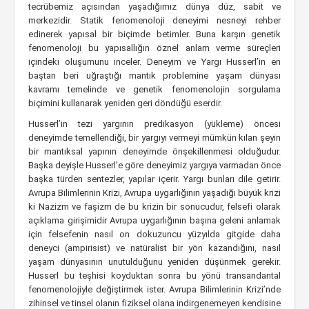
tecrübemiz açısından yaşadığımız dünya düz, sabit ve
merkezidir. Statik fenomenoloji deneyimi nesneyi rehber
edinerek yapısal bir biçimde betimler. Buna karşın genetik
fenomenoloji bu yapısallığın öznel anlam verme süreçleri
içindeki oluşumunu inceler. Deneyim ve Yargı Husserl’in en
baştan beri uğraştığı mantık problemine yaşam dünyası
kavramı temelinde ve genetik fenomenolojin sorgulama
biçimini kullanarak yeniden geri döndüğü eserdir.
Husserl’in tezi yargının predikasyon (yükleme) öncesi
deneyimde temellendiği, bir yargıyı vermeyi mümkün kılan şeyin
bir mantıksal yapının deneyimde önşekillenmesi olduğudur.
Başka deyişle Husserl’e göre deneyimiz yargıya varmadan önce
başka türden sentezler, yapılar içerir. Yargı bunları dile getirir.
Avrupa Bilimlerinin Krizi, Avrupa uygarlığının yaşadığı büyük krizi
ki Nazizm ve faşizm de bu krizin bir sonucudur, felsefi olarak
açıklama girişimidir Avrupa uygarlığının başına geleni anlamak
için felsefenin nasıl on dokuzuncu yüzyılda gitgide daha
deneyci (ampirisist) ve natüralist bir yön kazandığını, nasıl
yaşam dünyasının unutulduğunu yeniden düşünmek gerekir.
Husserl bu teşhisi koyduktan sonra bu yönü transandantal
fenomenolojiyle değiştirmek ister. Avrupa Bilimlerinin Krizi’nde
zihinsel ve tinsel olanın fiziksel olana indirgenemeyen kendisine