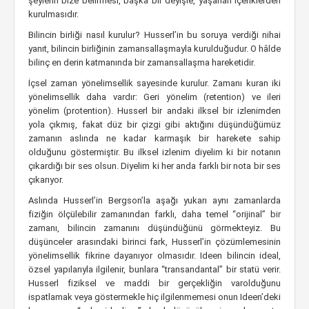
şeylerin bize belirmesi, başka bir deyişle, yaşanan içeriklerden
kurulmasıdır.
Bilincin birliği nasıl kurulur? Husserl’in bu soruya verdiği nihai
yanıt, bilincin birliğinin zamansallaşmayla kurulduğudur. O hâlde
bilinç en derin katmanında bir zamansallaşma hareketidir.
İçsel zaman yönelimsellik sayesinde kurulur. Zamanı kuran iki
yönelimsellik daha vardır: Geri yönelim (retention) ve ileri
yönelim (protention). Husserl bir andaki ilksel bir izlenimden
yola çıkmış, fakat düz bir çizgi gibi aktığını düşündüğümüz
zamanın aslında ne kadar karmaşık bir harekete sahip
olduğunu göstermiştir. Bu ilksel izlenim diyelim ki bir notanın
çıkardığı bir ses olsun. Diyelim ki her anda farklı bir nota bir ses
çıkarıyor.
Aslında Husserl’in Bergson’la aşağı yukarı aynı zamanlarda
fiziğin ölçülebilir zamanından farklı, daha temel “orijinal” bir
zamanı, bilincin zamanını düşündüğünü görmekteyiz. Bu
düşünceler arasındaki birinci fark, Husserl’in çözümlemesinin
yönelimsellik fikrine dayanıyor olmasıdır. Ideen bilincin ideal,
özsel yapılarıyla ilgilenir, bunlara “transandantal” bir statü verir.
Husserl fiziksel ve maddi bir gerçekliğin varolduğunu
ispatlamak veya göstermekle hiç ilgilenmemesi onun Ideen’deki