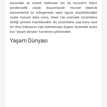
arasındaki en önemli farklardan biri de Husserl’in bilinci
yönelimsellik olarak düşünmesidir. Husserl Ideen’de
transandantal bir indirgemeyle aşkın egoya ulaşılabileceğini
söyler. Husserl daha sonra, Ideen I’de noematik çözümleme
dediği yöntemi keşfedecektir. Bu çözümleme şeyi bana nasıl
(im Wie) beliriyorsa öyle betimlemeye dayanır. Noematik analiz
bizi “yaşam dünyası” kavramına götürecektir.
Yaşam Dünyası