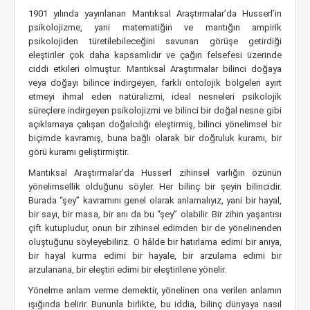
1901 yılında yayınlanan Mantıksal Araştırmalar’da Husserl’in
psikolojizme, yani matematiğin ve mantığın ampirik
psikolojiden türetilebileceğini savunan görüşe getirdiği
eleştiriler çok daha kapsamlıdır ve çağın felsefesi üzerinde
ciddi etkileri olmuştur. Mantıksal Araştırmalar bilinci doğaya
veya doğayı bilince indirgeyen, farklı ontolojik bölgeleri ayırt
etmeyi ihmal eden natüralizmi, ideal nesneleri psikolojik
süreçlere indirgeyen psikolojizmi ve bilinci bir doğal nesne gibi
açıklamaya çalışan doğalcılığı eleştirmiş, bilinci yönelimsel bir
biçimde kavramış, buna bağlı olarak bir doğruluk kuramı, bir
görü kuramı geliştirmiştir.
Mantıksal Araştırmalar’da Husserl zihinsel varlığın özünün
yönelimsellik olduğunu söyler. Her bilinç bir şeyin bilincidir.
Burada “şey” kavramını genel olarak anlamalıyız, yani bir hayal,
bir sayı, bir masa, bir anı da bu “şey” olabilir. Bir zihin yaşantısı
çift kutupludur, onun bir zihinsel edimden bir de yönelinenden
oluştuğunu söyleyebiliriz. O hâlde bir hatırlama edimi bir anıya,
bir hayal kurma edimi bir hayale, bir arzulama edimi bir
arzulanana, bir eleştiri edimi bir eleştirilene yönelir.
Yönelme anlam verme demektir, yönelinen ona verilen anlamın
ışığında belirir. Bununla birlikte, bu iddia, bilinç dünyaya nasıl