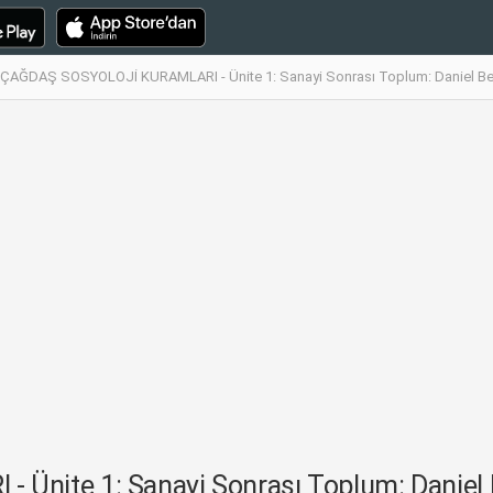
ÇAĞDAŞ SOSYOLOJİ KURAMLARI - Ünite 1: Sanayi Sonrası Toplum: Daniel Bel
ite 1: Sanayi Sonrası Toplum: Daniel Be