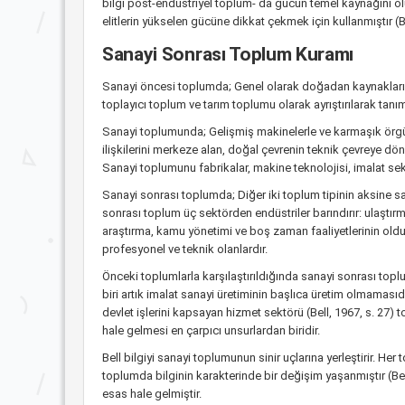
bilgi post-endüstriyel toplum- da gücün temel kaynağını ol
elitlerin yükselen gücüne dikkat çekmek için kullanmıştır (B
Sanayi Sonrası Toplum Kuramı
Sanayi öncesi toplumda; Genel olarak doğadan kaynakları 
toplayıcı toplum ve tarım toplumu olarak ayrıştırılarak tan
Sanayi toplumunda; Gelişmiş makinelerle ve karmaşık örgü
ilişkilerini merkeze alan, doğal çevrenin teknik çevreye dönü
Sanayi toplumunu fabrikalar, makine teknolojisi, imalat sekt
Sanayi sonrası toplumda; Diğer iki toplum tipinin aksine s
sonrası toplum üç sektörden endüstriler barındırır: ulaştır
araştırma, kamu yönetimi ve boş zaman faaliyetlerinin oldu
profesyonel ve teknik olanlardır.
Önceki toplumlarla karşılaştırıldığında sanayi sonrası topl
biri artık imalat sanayi üretiminin başlıca üretim olmamasıdı
devlet işlerini kapsayan hizmet sektörü (Bell, 1967, s. 27
hale gelmesi en çarpıcı unsurlardan biridir.
Bell bilgiyi sanayi toplumunun sinir uçlarına yerleştirir. H
toplumda bilginin karakterinde bir değişim yaşanmıştır (Bel
esas hale gelmiştir.