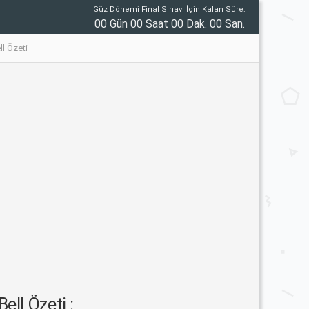
Güz Dönemi Final Sınavı İçin Kalan Süre:
00 Gün 00 Saat 00 Dak. 00 San.
l Özeti
ll Özeti :