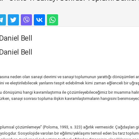
Daniel Bell
Daniel Bell
ına neden olan sanayi devrimi ve sanayi toplumunun yarattığı dönüşümleri anla
ni ve eleştirilebilecek yanlarını tespit edebilmek kimi zaman eğlenceli bir uğra
 dönüşümü hangi kavramlaştırma ile çözümleyebileceğimiz bir muamma haline 
örürken, sanayi sonrası topluma ilişkin kavramlaştırmaların hangisini benimsey
oplumsal çözümlemeye” (Poloma, 1993, s. 323) ağırlık vermesidir. Çağdaşları g
ologdur. Sosyolojide varolan bir eğilimi/yaklaşımı temsil eden bu tarz toplums