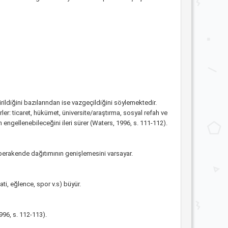
rildiğini bazılarından ise vazgeçildiğini söylemektedir.
rler: ticaret, hükümet, üniversite/araştırma, sosyal refah ve
engellenebileceğini ileri sürer (Waters, 1996, s. 111-112).
e perakende dağıtımının genişlemesini varsayar.
ti, eğlence, spor v.s) büyür.
96, s. 112-113).