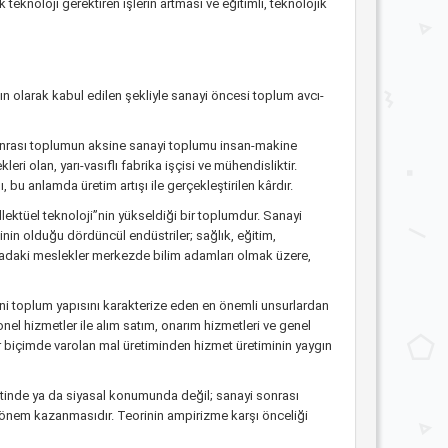
knoloji gerektiren işlerin artması ve eğitimli, teknolojik
olarak kabul edilen şekliyle sanayi öncesi toplum avcı-
onrası toplumun aksine sanayi toplumu insan-makine
ri olan, yarı-vasıflı fabrika işçisi ve mühendisliktir.
 bu anlamda üretim artışı ile gerçekleştirilen kârdır.
lektüel teknoloji”nin yükseldiği bir toplumdur. Sanayi
inin olduğu dördüncül endüstriler; sağlık, eğitim,
oktadaki meslekler merkezde bilim adamları olmak üzere,
yeni toplum yapısını karakterize eden en önemli unsurlardan
onel hizmetler ile alım satım, onarım hizmetleri ve genel
ir biçimde varolan mal üretiminden hizmet üretiminin yaygın
iyetinde ya da siyasal konumunda değil; sanayi sonrası
zi önem kazanmasıdır. Teorinin ampirizme karşı önceliği