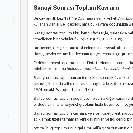
Sanayi Sonrası Toplum Kavramı
Bu kavram ilk kez 1914’te Coomaraswamy ve Petty’nin
Endü
kullanan Daniel Bell değildir, ama bu kavram çoğunlukla Bell’
Sanayi sonrası toplum fikri, kendi ifadesiyle, gelecekte be
temellenen bir spekülatif kurgudur (Bell, 1976a, s. ix).
Bu kavram, gelişmiş Batı toplumlarındaki sosyal tabakalaş
dönüşmezler ve tam bir devrimin gerçekleşmesi çoğu kez yüzy
Endüstri öncesi toplumdan, endüstri toplumuna oradan da p
edebilmek için onu
toplumsal yapı, siyaset ve kültür olmak 
Sanayi sonrası toplumun en temel karakteristik özellikler
teknolojik alanda bilim destekli sanayi merkezi önem kazanm
1974’ten akt. Watson, 1995, s. 180).
Sanayi sonrası toplum düşüncesine sahip diğer kuramlarda 
endüstrisinin, profesyonel grupların hızla büyümesini ve y
Sanayi sonrası toplum kavramı; yeni bir yönetici elit, işgüc
açıklamak üzere tamamen yeni geliştirilen ve ilgi çekici bir
Ayrıca “bilgi toplumu”nun gelişimi Bell’e göre dünyanın o 