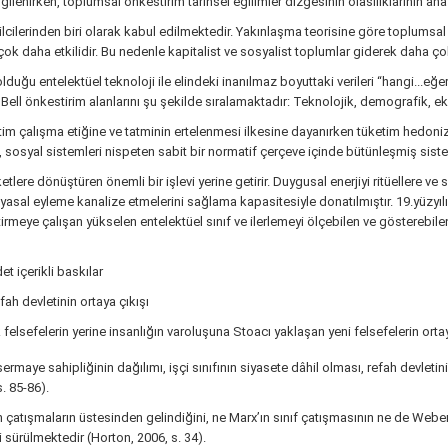
lgilenirken, toplumsal önkestirim tarihsel eğilimler dizgesinin olasılıklarının ana
cilerinden biri olarak kabul edilmektedir. Yakınlaşma teorisine göre toplumsal
k daha etkilidir. Bu nedenle kapitalist ve sosyalist toplumlar giderek daha çok
ğu entelektüel teknoloji ile elindeki inanılmaz boyuttaki verileri “hangi...eğer..
). Bell önkestirim alanlarını şu şekilde sıralamaktadır: Teknolojik, demografik, 
retim çalışma etiğine ve tatminin ertelenmesi ilkesine dayanırken tüketim hedoni
sosyal sistemleri nispeten sabit bir normatif çerçeve içinde bütünleşmiş sistemle
tlere dönüştüren önemli bir işlevi yerine getirir. Duygusal enerjiyi ritüellere v
iyasal eyleme kanalize etmelerini sağlama kapasitesiyle donatılmıştır. 19.yüzyılın
irmeye çalışan yükselen entelektüel sınıf ve ilerlemeyi ölçebilen ve gösterebilen
et içerikli baskılar
efah devletinin ortaya çıkışı
efelerin yerine insanlığın varoluşuna Stoacı yaklaşan yeni felsefelerin ortaya
maye sahipliğinin dağılımı, işçi sınıfının siyasete dâhil olması, refah devleti
. 85-86).
çatışmaların üstesinden gelindiğini, ne Marx’ın sınıf çatışmasının ne de Webe
 sürülmektedir (Horton, 2006, s. 34).