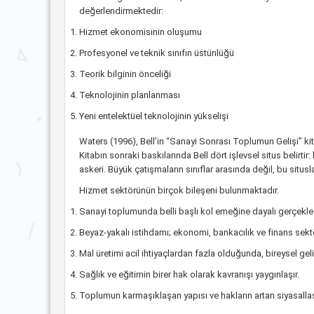
değerlendirmektedir:
Hizmet ekonomisinin oluşumu
Profesyonel ve teknik sınıfın üstünlüğü
Teorik bilginin önceliği
Teknolojinin planlanması
Yeni entelektüel teknolojinin yükselişi
Waters (1996), Bell’in “Sanayi Sonrası Toplumun Gelişi” kita
Kitabın sonraki baskılarında Bell dört işlevsel situs belirtir
askeri. Büyük çatışmaların sınıflar arasında değil, bu situ
Hizmet sektörünün birçok bileşeni bulunmaktadır.
Sanayi toplumunda belli başlı kol emeğine dayalı gerçekleşt
Beyaz-yakalı istihdamı; ekonomi, bankacılık ve finans sektö
Mal üretimi acil ihtiyaçlardan fazla olduğunda, bireysel ge
Sağlık ve eğitimin birer hak olarak kavranışı yaygınlaşır.
Toplumun karmaşıklaşan yapısı ve hakların artan siyasall