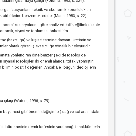
 hatlarını çıkarmaya çalışır (Poloma, 1993, s. 324).
 organizasyonların teknik ve ekonomik zorunlulukları
 birbirlerine benzemektedirler (Mann, 1983, s. 22).
.sonra” senaryolarına göre analiz edebilir; eğilimleri izole
ekonomik, siyasi ve toplumsal önkestirim.
zme (hazcılığa) ve kişisel tatmine dayanır. Üretimin ve
r olarak gören işlevselciliğe yönelik bir eleştiridir.
e sanata yönlendiren dine benzer şekilde ideoloji de
 siyasal ideolojileri iki önemli alanda ittifak yapmıştır:
 bilimin pozitif değerleri. Ancak Bell bugün ideolojilerin
 çıkışı (Waters, 1996, s. 79).
nin büyümesi gibi önemli değişimler) sağ ve sol arasındaki
r’in bürokrasinin demir kafesinin yaratacağı tahakkümlerin