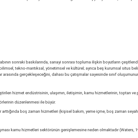
bının sonraki baskılarında, sanayi sonrası topluma ilişkin boyutların çeşitlendi
: bilimsel, tekno-mantıksal, yönetimsel ve kültürel; ayrıca beş kurumsal situs beli
slar arasında gerçekleşeceğini, dahası bu çatışmalar sayesinde sınıf oluşumunun 
irilen hizmet endüstrisinin, ulaşımın, iletişimin, kamu hizmetlerinin, toptan v
rlerinin düzenlenmesi ile büyür.
lir arttığında boş zaman hizmetleri (kişisel bakım, yeme içme, boş zaman seyaha
aşması kamu hizmetleri sektörünün genişlemesine neden olmaktadır (Waters, 19