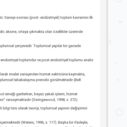
ır. Sanayi-sonrası (post- endüstriyel) toplum kavramını ilk
ir; aksine, ortaya çıkmakta olan özellikler üzerinde
oplumsal çerçevedir. Toplumsal yapılar bir gecede
-endüstriyel toplumdur ve post-endüstriyel toplumu analiz
 olarak imalat sanayinden hizmet sektörüne kaymakta,
 toplumsal tabakalaşma prensibi görülmektedir (Bell:
l emeği gerilerken, beyaz yakalı işlerin, hizmet
sını” varsaymaktadır (Swingewood, 1998, s. 372).
 bilgi türü olarak teoriyi, toplumsal yapının değişimini
çermektedir (Waters, 1996, s. 117). Başka bir ifadeyle,