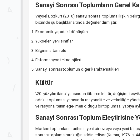
Sanayi Sonrası Toplumların Genel Kar
Veysel Bozkurt (2010) sanayi sonrası topluma ilişkin belirg
biçimde şu başlıklar altında değerlendirmiştir:
Ekonomik yapıdaki dönüşüm
Yükselen yeni sınıflar
Bilginin artan rolü
Enformasyon teknolojileri
Sanayi sonrası toplumun diğer karakteristikleri
Kültür
\20. yüzyılın ikinci yarısından itibaren kültür, değişimi t
odaklı toplumsal yapısında rasyonalite ve verimliliğe yönelik
ve rasyonalitenin ege- men olduğu bir toplumsal yapıya ayk
Sanayi Sonrası Toplum Eleştirisine Yön
Modern toplumların tarihinin yeni bir evreye veya yeni bir
sonrası topluma bıraktığını iddia ediyor (Kumar, 1976, s. 441