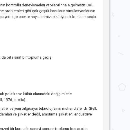
 kontrollü deneylemeleri yapılabilir hale gelmiştir. Bell,
e problemleri gibi çok çeşitli konuların simülasyonlarının
 sayede gelecekte hayatlarımızı etkileyecek konular› seçip
 da orta sınıf bir topluma geçiş
 politika ve kültür alanındaki değişimlerle
, 1976, s. xcix).
tler ve yeni bilgisayar teknolojisinin mühendisleridir (Bell,
ları ve şirketler değil, araştırma şirketleri, endüstriyel
benzeri bir kurgu ile sanayi sonrası toplumu beş açıdan