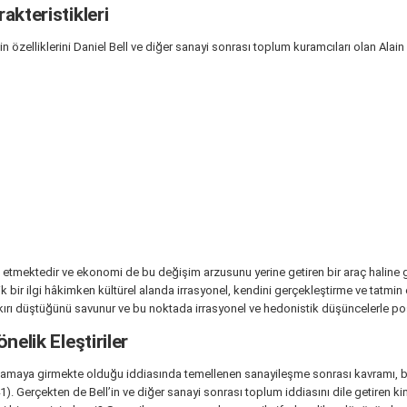
akteristikleri
in özelliklerini Daniel Bell ve diğer sanayi sonrası toplum kuramcıları olan Al
eşvik etmektedir ve ekonomi de bu değişim arzusunu yerine getiren bir araç hali
 bir ilgi hâkimken kültürel alanda irrasyonel, kendini gerçekleştirme ve tatmin etm
ırı düştüğünü savunur ve bu noktada irrasyonel ve hedonistik düşüncelerle postm
elik Eleştiriler
 aşamaya girmekte olduğu iddiasında temellenen sanayileşme sonrası kavramı, bi
). Gerçekten de Bell’in ve diğer sanayi sonrası toplum iddiasını dile getiren kimi