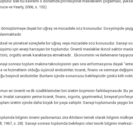
uşturur. Bell bu kavramı o dönemde profesyonel mesleklerin çoğalması, yüksek te
ruce ve Yearly, 2006, s. 152).
dönüştürmeye dayalı bir uğraş ve mücadele söz konusudur. Sosyolojide yaygın 
ımlanmaktadır.
tsel ve yönetsel süreçlerle bir uğraş veya mücadele söz konusudur. Sanayi s
şümü için enerji harcayan bir toplumdur. Önemli meslekler ikincil sektör meslekle
örü, örgütlü emek karakterize etmektedir. . Ekonominin ve ilerlemenin taşıyıcısı,
anayi sonrası toplum makine teknolojisinin yanı sıra enformasyona dayalı “entel
ma ve hizmetlerin olduğu üçüncül endüstriler; ticaret, finans ve sermaye değişim
ğu beşincil endüstriler. Bunların içinde sonuncusu belirleyicidir çünkü kilit n
umun en önemli ve ilk özelliklerinden biri üretim biçiminin farklılaşmasıdır. Bu 
r. İmalat sanayinin yerine ticaret, finans, sigorta, gayrimenkul, bireysel profesy
) toplam üretim içinde daha büyük bir paya sahiptir. Sanayi toplumunda yaygın b
er toplumda bilginin önemi yadsınamaz zira iktidarın temeli olarak bilginin mülk
l, 1967, s. 28). Sanayi sonrası toplumda belirleyici olan teorik bilginin merke