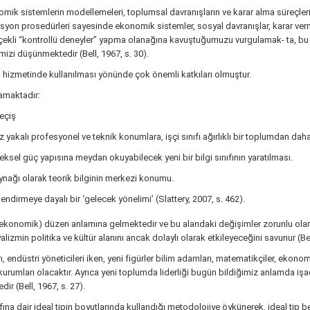
ik sistemlerin modellemeleri, toplumsal davranışların ve karar alma süreçlerinin
syon prosedürleri sayesinde ekonomik sistemler, sosyal davranışlar, karar verm
 ölçekli “kontrollü deneyler” yapma olanağına kavuştuğumuzu vurgulamak- ta, bu
mizi düşünmektedir (Bell, 1967, s. 30).
nin hizmetinde kullanılması yönünde çok önemli katkıları olmuştur.
lamaktadır:
eçiş
yakalı profesyonel ve teknik konumlara, işçi sınıfı ağırlıklı bir toplumdan daha
eksel güç yapısına meydan okuyabilecek yeni bir bilgi sınıfının yaratılması.
aynağı olarak teorik bilginin merkezi konumu.
endirmeye dayalı bir ‘gelecek yönelimi’ (Slattery, 2007, s. 462).
 ekonomik) düzen anlamına gelmektedir ve bu alandaki değişimler zorunlu olarak
lizmin politika ve kültür alanını ancak dolaylı olarak etkileyeceğini savunur (Bell
endüstri yöneticileri iken, yeni figürler bilim adamları, matematikçiler, ekonomis
rumları olacaktır. Ayrıca yeni toplumda liderliği bugün bildiğimiz anlamda işadam
ir (Bell, 1967, s. 27).
fına dair ideal tipin boyutlarında kullandığı metodolojiye öykünerek, ideal tip 