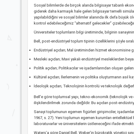
Sosyal bilimlerde de birçok alanda bilgisayar tabanlı ekonom
giderek daha karmaşık hale gelen bilgisayar temelli simüla
yapılabildiğini ve sosyal bilimler alanında ilk defa büyük
kontrol edebileceğimiz “alternatif gelecekler” çizebileceği
Üniversiteler toplumların bilgi üretiminde, bilginin sanayi
Bell, post-endüstriyel toplum tipinin özelliklerini şöyle sıra
Endüstriyel açıdan; Mal üretiminden hizmet ekonomisine g
Mesleki açıdan; Mavi yakalı endüstriyel mesleklerden beyaz 
Politik açıdan; Politikacılar ve işadamlarından oluşan gelen
Kültürel açıdan; İlerlemenin ve politika oluşturmanın asıl k
İdeolojik açıdan; Teknolojinin kontrolü ve teknolojik değerl
Bell’e göre toplumsal yapı, tekno-ekonomik (teknolojik ve
ilişkilendirilmek zorunda değildir. Bu açıdan post-endüstriya
Sanayi toplumunun egemen figürleri girişimciler, işadamları, 
1967, s. 27). Yeni toplumun egemen kurumları entellektüel ku
laboratuvarlar ve üniversitelerin üstleneceğini ifade etmekted
Waters’a göre Daniel Bell, Weber’in bürokratik yönetici sını