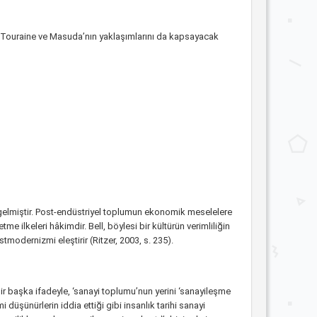
ain Touraine ve Masuda’nın yaklaşımlarını da kapsayacak
ne gelmiştir. Post-endüstriyel toplumun ekonomik meselelere
e ilkeleri hâkimdir. Bell, böylesi bir kültürün verimliliğin
odernizmi eleştirir (Ritzer, 2003, s. 235).
r başka ifadeyle, ‘sanayi toplumu’nun yerini ‘sanayileşme
 düşünürlerin iddia ettiği gibi insanlık tarihi sanayi