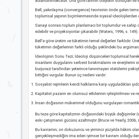
adlandırılmaktadır. Ona göre tahmin olayların sonuçları ile i
Bell,
yakınlaşma
(convergence) teorisinin önde gelen temsil
toplumsal yapının biçimlenmesinde siyasal ideolojilerden ço
Sanayi sonrası toplum planlamacı bir toplumdur ve sahip oldu
edebilir ve projeksiyonlar çıkarabilir (Waters, 1996, s. 149
Bell’e göre üretim ve tüketimin temel değerleri farklıdır. Ü
tüketimin değerlerinin farklı olduğu şeklindeki bu argüman, 
İdeolojinin Sonu Tezi; İdeoloji düşünceleri toplumsal hareke
insanların duygularını serbest bırakmalarını ve enerjilerini s
burjuvazi tarafından yeterince tanınmayan statülerini pekişt
bittiğini vurgular. Bunun üç nedeni vardır:
Sosyalist rejimlerin kendi halklarına karşı uyguladıkları şidd
Kapitalist pazarın en olumsuz etkilerinin iyileştirilmesi ve r
İnsan doğasının mükemmel olduğunu vurgulayan romantik fels
Bu teze göre kapitalizmin doğasındaki büyük değişimler (ser
eski çatışmanın gücünü azaltmıştır (Bruce ve Yearly, 2006, s
Bu kavramın; on dokuzuncu ve yirminci yüzyılda hâkim olan 
gerçekleşmediğini ima eden iyimser bir kavram olduğu ileri