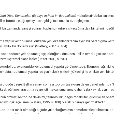
stri Ötesi Denemeleri (Essays in Post In-
dustrialism)
makalelerinde kullanılmışt
in formüle ettiği şekliyle tartışıldığı için onunla özdeşleşmiştir.
lli bir zamanda sanayi sonrası toplumun ortaya çıkacağına dair bir tahmin değild
ma yapısı ve toplumsal düzenin yeni eksenlerini tanımlayan bir paradigma ve t
ıllık bir dönemi alır” (Slattery, 2007, s. 464)
ost-endüstriyel topluma geçiş olduğunu düşünen Bell’in temel ilgisi ise post
üzere
üç temel alana böler (Ritzer, 2003, s. 233).
i teknolojide, ekonomide ve toplumsal yapıda görülmektedir. Ekonomi, ağırlıklı
akta, toplumsal yapıda ise yeni teknik elitlerin yükselişi ile birlikte yeni bir
olduğu üzere, Bell’in sanayi sonrası toplum tasavvuru da en genel anlamda “ko
üksek eğitime, araştırma ve geliştirme çalışmalarına daha fazla kaynak ayrılma
ünün hizmet sektörüne devinimi, teknolojinin değişimdeki itici gücü ve en önemli
 sosyolojik açıklama (Waters, 1996, s. 108) olarak bir araya getirmektedir.
güne kadar tanık olmadığı ölçüde yükseköğrenimin demokratikleştirilmesini de i