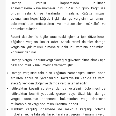
Damga vergisi kapsamında bulunan
sözleşmelermukavelenameler gibi diğer bir grup kâğıt ise
birden fazla kimse tarafından imzalanır. Kâğıtta imzası
bulunanların hepsi kâğıda ilişkin damga vergisinin tamamının
ödenmesinden müştereken ve müteselsilen mükellef ve
sorumlu tutulurlar.
Resmî daireler ile kişiler arasındaki işlemler için düzenlenen
kâğıtların vergisini kişiler öder. Ancak resmî daireler damga
vergisinin yükümlüsü olmasalar dahi, bu verginin sorumlusu
konumundadırlar.
Damga Vergisi Kanunu vergi alacağını güvence altına almak için
özel sorumluluk hükümlerine yer vermiştir:
Damga vergisine tabi olan kağıttan zamanaşımı süresi sona
erdikten sonra da yararlanıldığı takdirde bu kâğıda ait vergi
alacağı yeniden doğar ve damga vergisi tahsil edilir.
İstihkaktan kesinti suretiyle damga vergisinin ödenmesinde
istihkaktan kesinti yapacak gerçek veya tüzel kişi damga
vergisi borcunun ödenmesi bakımından vergi dairesine
muhatap olan vergi sorumlusu konumundadır.
Makbuz karşılığı ödemede de makbuz karşılığı ödeme
mükellefiyetine tabi olanlar iki tarafa ait verginin tamamını vergi