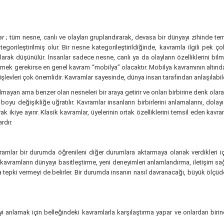
ar
; tüm nesne, canlı ve olayları gruplandırarak, devasa bir dünyayı zihinde tem
kategorileştirilmiş olur. Bir nesne kategorileştirildiğinde, kavramla ilgili pek ç
düşünülür. İnsanlar sadece nesne, canlı ya da olayların özelliklerini bilmekl
irmek gerekirse en genel kavram “mobilya” olacaktır. Mobilya kavramının altınd
şlevleri çok önemlidir. Kavramlar sayesinde, dünya insan tarafından anlaşılabile
lmayan ama benzer olan nesneleri bir araya getirir ve onları birbirine denk olara
boyu değişikliğe uğratılır. Kavramlar insanların birbirlerini anlamalarını, dolay
rak ikiye ayırır. Klasik kavramlar, üyelerinin ortak özelliklerini temsil eden kav
rdır.
vramlar bir durumda öğrenileni diğer durumlara aktarmaya olanak verdikleri iç
. kavramların dünyayı basitleştirme, yeni deneyimleri anlamlandırma, iletişim s
lara tepki vermeyi de belirler. Bir durumda insanın nasıl davranacağı, büyük ölçü
i anlamak için belleğindeki kavramlarla karşılaştırma yapar ve onlardan birin