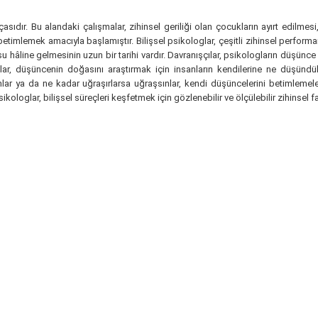
arçasıdır. Bu alandaki çalışmalar, zihinsel geriliği olan çocukların ayırt edilme
betimlemek amacıyla başlamıştır. Bilişsel psikologlar, çeşitli zihinsel performan
u hâline gelmesinin uzun bir tarihi vardır. Davranışçılar, psikologların düşünce y
lar, düşüncenin doğasını araştırmak için insanların kendilerine ne düşünd
unlar ya da ne kadar uğraşırlarsa uğraşsınlar, kendi düşüncelerini betimlemeler
ologlar, bilişsel süreçleri keşfetmek için gözlenebilir ve ölçülebilir zihinsel fa