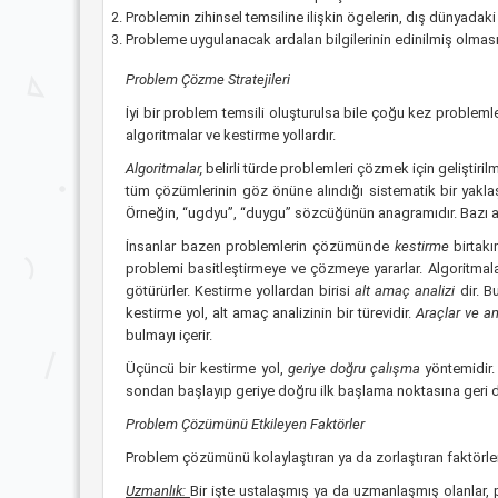
Problemin zihinsel temsiline ilişkin ögelerin, dış dünyada
Probleme uygulanacak ardalan bilgilerinin edinilmiş olmas
Problem Çözme Stratejileri
İyi bir problem temsili oluşturulsa bile çoğu kez probleml
algoritmalar ve kestirme yollardır.
Algoritmalar,
belirli türde problemleri çözmek için geliştir
tüm çözümlerinin göz önüne alındığı sistematik bir yaklaş
Örneğin, “ugdyu”, “duygu” sözcüğünün anagramıdır. Bazı a
İnsanlar bazen problemlerin çözümünde
kestirme
birtak
problemi basitleştirmeye ve çözmeye yararlar. Algoritmala
götürürler. Kestirme yollardan birisi
alt amaç analizi
dir. 
kestirme yol, alt amaç analizinin bir türevidir.
Araçlar ve 
bulmayı içerir.
Üçüncü bir kestirme yol,
geriye doğru çalışma
yöntemidir.
sondan başlayıp geriye doğru ilk başlama noktasına
geri 
Problem Çözümünü Etkileyen Faktörler
Problem çözümünü kolaylaştıran ya da zorlaştıran faktörler 
Uzmanlık:
Bir işte ustalaşmış ya da uzmanlaşmış olanlar, pr