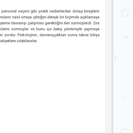
si, personel seçimi gibi pratik nedenlerden dolayı bireylerin
sların nasıl ortaya çıktığını detaylı bir biçimde açıklamaya
erine davranışı çalışması gerektiğini ileri sürmüşlerdi. Zira
üklerini sormuşlar ve bunu
içe bakış yöntemiyle
yapmaya
i zordur. Psikolojinin, davranışçılıktan sonra tekrar bilişe
aliyetlere odaklanırlar.