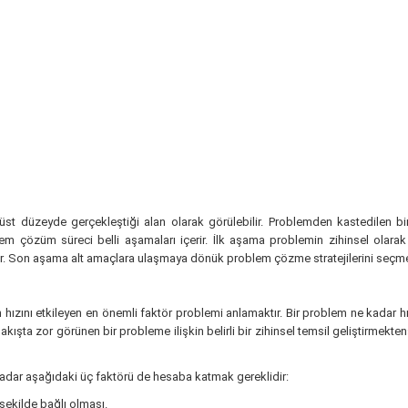
t düzeyde gerçekleştiği alan olarak görülebilir. Problemden kastedilen bir k
em çözüm süreci belli aşamaları içerir. İlk aşama problemin zihinsel olarak 
r. Son aşama alt amaçlara ulaşmaya dönük problem çözme stratejilerini seçme
zını etkileyen en önemli faktör problemi anlamaktır. Bir problem ne kadar h
 bakışta zor görünen bir probleme ilişkin belirli bir zihinsel temsil geliştirme
 kadar aşağıdaki üç faktörü de hesaba katmak gereklidir:
 şekilde bağlı olması.