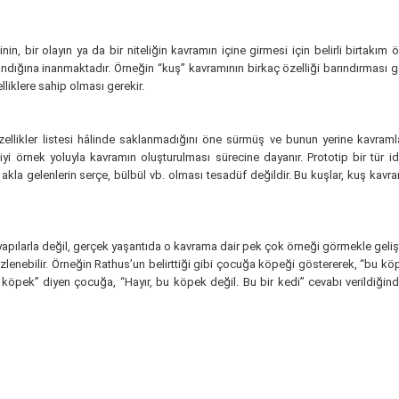
nin, bir olayın ya da bir niteliğin kavramın içine girmesi için belirli birtakım ö
ndığına inanmaktadır. Örneğin “kuş” kavramının birkaç özelliği barındırması ge
lliklere sahip olması gerekir.
llikler listesi hâlinde saklanmadığını öne sürmüş ve bunun yerine kavramları
n iyi örnek yoluyla kavramın oluşturulması sürecine dayanır. Prototip bir tür 
 akla gelenlerin serçe, bülbül vb. olması tesadüf değildir. Bu kuşlar, kuş ka
 yapılarla değil, gerçek yaşantıda o kavrama dair pek çok örneği görmekle geli
zlenebilir. Örneğin Rathus’un belirttiği gibi çocuğa köpeği göstererek, “bu k
bu köpek” diyen çocuğa, “Hayır, bu köpek değil. Bu bir kedi” cevabı verildi