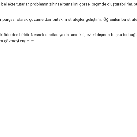
iyi bellekte tutarlar, problemin zihinsel temsilini görsel biçimde oluşturabilirl
arçası olarak çözüme dair birtakım stratejiler geliştirilir. Öğrenilen bu strat
lerden biridir. Nesneleri adları ya da tanıdık işlevleri dışında başka bir bağ
em çözmeyi engeller.