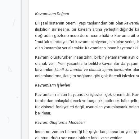
Kavramların Doğası
Bilişsel sistemin önemli yapı taşlarından biri olan
kavraml
ilişkilidir. Bir nesne, bir kavram altına yerleştirildiğinde 
doğrudan gözlenemese de o nesne hâlâ o kavrama ait olarak 
“mutfak sandalyesi”ni kavramsal hiyerarşinin içine yerleşt
olan kavramlar yer alacaktır.
Kavramların insan hayatındaki i
Kavramı oluştururken insan zihni, birbiriyle tamamen aynı o
olanak verir. Yeni yaşantılarla birlikte kavramlar da yaşam 
kavramları
klasik kavramlar
ve
olasılık içeren kavramlar
ola
anlamlandırma, iletişim sağlama gibi çok önemli işlevleri va
Kavramların İşlevleri
Kavramların insan hayatındaki işlevleri çok önemlidir. Ka
tarafından anlaşılabilecek ve başa çıkılabilecek hâle gelir
tür zihinsel faaliyetleri değil, uyarıcıları yorumlayarak on
belirlenir.
Kavram Oluşturma Modelleri
İnsan ne zaman bilmediği bir şeyle karşılaşsa bu yeni şey
oluşturulduğu sorusuna birkaç farklı yanıt verirler.