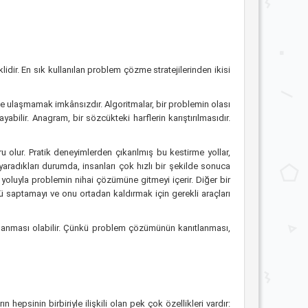
dir. En sık kullanılan problem çözme stratejilerinden ikisi
ne ulaşmamak imkânsızdır. Algoritmalar, bir problemin olası
ilir. Anagram, bir sözcükteki harflerin karıştırılmasıdır.
u olur. Pratik deneyimlerden çıkarılmış bu kestirme yollar,
aradıkları durumda, insanları çok hızlı bir şekilde sonuca
yoluyla problemin nihai çözümüne gitmeyi içerir. Diğer bir
ü saptamayı ve onu ortadan kaldırmak için gerekli araçları
tlanması
olabilir. Çünkü problem çözümünün kanıtlanması,
epsinin birbiriyle ilişkili olan pek çok özellikleri vardır: