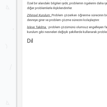
Özel bir alandaki bilgileri iyidir, problemin ögelerini daha 
diğer problemlerle ilişkilendirirler.
Zihinsel Kurulum:
Problem çözerken öğrenme sürecinin bir p
devreye girer ve problem çözme sürecini kolaylaştırır.
İşleve Takılma
:
problem çözümünü olumsuz engelleyen faktör
kurulum gibi nesneleri değişik şekillerde kullanarak probl
Dil