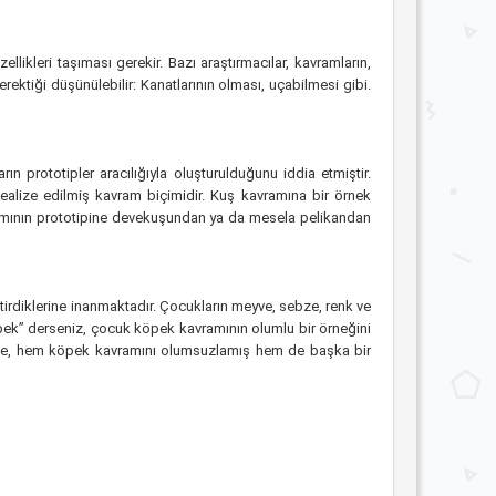
zellikleri taşıması gerekir. Bazı araştırmacılar, kavramların,
rektiği düşünülebilir: Kanatlarının olması, uçabilmesi gibi.
n prototipler aracılığıyla oluşturulduğunu iddia etmiştir.
idealize edilmiş kavram biçimidir. Kuş kavramına bir örnek
vramının prototipine devekuşundan ya da mesela pelikandan
ştirdiklerine inanmaktadır. Çocukların meyve, sebze, renk ve
öpek” derseniz, çocuk köpek kavramının olumlu bir örneğini
ğinde, hem köpek kavramını olumsuzlamış hem de başka bir