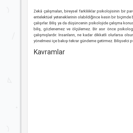
Zekâ çalışmaları, bireysel farklılıklar psikolojisinin bir p
entelektüel yeteneklerinin olabildiğince kesin bir biçimde 
çalışırlar. Biliş ya da düşüncenin psikolojide çalışma konus
biliş, gözlenemez ve ölçülemez. Bir asır önce psikolog
çalışmışlardır. İnsanların, ne kadar dikkatli olurlarsa ols
yönelmesi içe bakışı tekrar gündeme getirmez. Bilişselci psik
Kavramlar