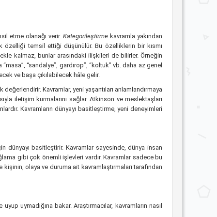
sil etme olanağı verir.
Kategorileştirme
kavramla yakından
ok özelliği temsil ettiği düşünülür. Bu özelliklerin bir kısmı
e kalmaz, bunlar arasındaki ilişkileri de bilirler. Örneğin
a “masa”, “sandalye”, gardırop”, “koltuk” vb. daha az genel
cek ve başa çıkılabilecek hâle gelir.
k değerlendirir. Kavramlar, yeni yaşantıları anlamlandırmaya
ısıyla iletişim kurmalarını sağlar. Atkinson ve meslektaşları
ramlardır. Kavramların dünyayı basitleştirme, yeni deneyimleri
in dünyayı basitleştirir. Kavramlar sayesinde, dünya insan
ağlama gibi çok önemli işlevleri vardır. Kavramlar sadece bu
de kişinin, olaya ve duruma ait kavramlaştırmaları tarafından
e uyup uymadığına bakar. Araştırmacılar, kavramların nasıl