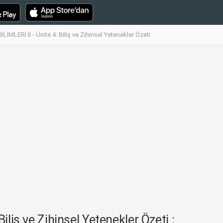
İMLERİ II - Ünite 4: Biliş ve Zihinsel Yetenekler Özeti
iliş ve Zihinsel Yetenekler Özeti :