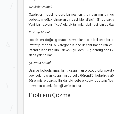
Özellikler Modeli
Özellikler modeline göre bir nesnenin, bir canlının, bir kişi
bellekte muğlak olmayan bir özellikler dizisi hâlinde sakla
Yani, bir hayvanın “kuş” olarak tanımlanabilmesi için bu öze
Prototip Modeli
Rosch, en doğal görünen kavramların bile bellekte bir öze
Prototip modeli, o kategorinin özelliklerini barındıran e
istendiğinde kaç kişi “devekuşu” der? Kuş dendiğinde ilk
daha yakındırlar.
İyi Örnek Modeli
Bazı psikologlar insanların, kavramları prototip gibi soyut
pek çok hayvan kavramını bu yolla öğrendiği kolaylıkla gö
öğrenmiş olacaktır. Bir dahaki sefere kediyi gösterip “
kavramın olumlu örneği verilmiş olur.
Problem Çözme