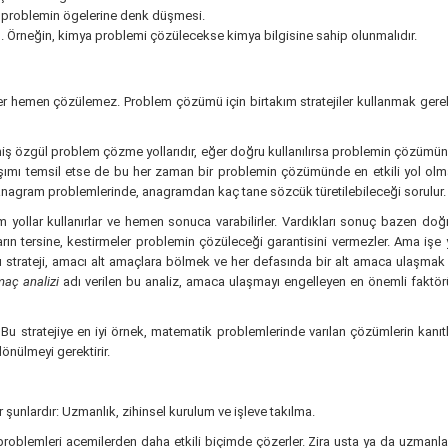
ki problemin ögelerine denk düşmesi.
ı. Örneğin, kimya problemi çözülecekse kimya bilgisine sahip olunmalıdır.
er hemen çözülemez. Problem çözümü için birtakım stratejiler kullanmak gerekli
ilmiş özgül problem çözme yollarıdır, eğer doğru kullanılırsa problemin çözümü
ımı temsil etse de bu her zaman bir problemin çözümünde en etkili yol olmayab
nagram problemlerinde, anagramdan kaç tane sözcük türetilebileceği sorulur.
ım yollar kullanırlar ve hemen sonuca varabilirler. Vardıkları sonuç bazen doğr
rın tersine, kestirmeler problemin çözüleceği garantisini vermezler. Ama işe y
Bu strateji, amacı alt amaçlara bölmek ve her defasında bir alt amaca ulaşmak 
amaç
analizi
adı verilen bu analiz, amaca ulaşmayı engelleyen en önemli faktör
 Bu stratejiye en iyi örnek, matematik
problemlerinde varılan çözümlerin kanı
dönülmeyi gerektirir.
şunlardır: Uzmanlık, zihinsel kurulum ve işleve takılma.
oblemleri acemilerden daha etkili biçimde çözerler. Zira usta ya da uzmanların h