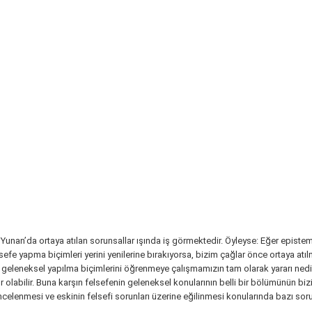
 Yunan’da ortaya atılan sorunsallar ışında iş görmektedir. Öyleyse: Eğer episte
efe yapma biçimleri yerini yenilerine bırakıyorsa, bizim çağlar önce ortaya atı
geleneksel yapılma biçimlerini öğrenmeye çalışmamızın tam olarak yararı nedir?
 olabilir. Buna karşın felsefenin geleneksel konularının belli bir bölümünün biz
ncelenmesi ve eskinin felsefi sorunları üzerine eğilinmesi konularında bazı soru