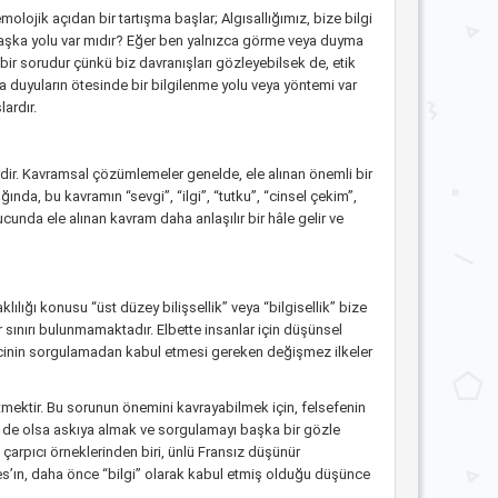
lojik açıdan bir tartışma başlar; Algısallığımız, bize bilgi
başka yolu var mıdır? Eğer ben yalnızca görme veya duyma
 bir sorudur çünkü biz davranışları gözleyebilsek de, etik
 da duyuların ötesinde bir bilgilenme yolu veya yöntemi var
ardır.
rdir. Kavramsal çözümlemeler genelde, ele alınan önemli bir
a, bu kavramın “sevgi”, “ilgi”, “tutku”, “cinsel çekim”,
ucunda ele alınan kavram daha anlaşılır bir hâle gelir ve
ılığı konusu “üst düzey bilişsellik” veya “bilgisellik” bize
 sınırı bulunmamaktadır. Elbette insanlar için düşünsel
elsefecinin sorgulamadan kabul etmesi gereken değişmez ilkeler
tmektir. Bu sorunun önemini kavrayabilmek için, felsefenin
ne de olsa askıya almak ve sorgulamayı başka bir gözle
çarpıcı örneklerinden biri, ünlü Fransız düşünür
es’ın, daha önce “bilgi” olarak kabul etmiş olduğu düşünce