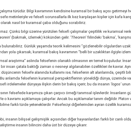
 çalışma türüdür. Bilgi kavramının kendisine kuramsal bir bakış açısı getirmeyi he
felsefe metinleriyle ve felsefi sorunsallarla ilk kez karşılaşan kişiler için kafa 
larak nasıl bir kuramsal çaba olduğunu sorabiliriz.
maz. Çünkü bilgi üzerine yürütülen felsefi çalışmalar çeşitlilik ve kuramsal renkl
heorein’
(bakmak, izlemek) kökünden gelir.
‘Theorein’
fiilindeki ‘bakma’, ‘karışma
 bulunabiliriz. Günlük yaşamda teorik kelimesini “gözlenebilir olgulardan uzak”
an yola çıkarsak; kuramsal bakış kavramının “belli bir uzaklıktan ilgiyle izleme
msal araştırma” aslında felsefenin olanaklı olmasının en temel koşuludur. İnsan
 insan çatala baktığı zaman o nesneyi algılanabilen özellikleri ile kavrar. Aynı
z düşüncenin felsefe alanında kullanımı ise; felsefenin alt alanlarında, çeşitli b
ir. Bu anlamda felsefenin kuramsal perspektiflerinin yöneldiği dünya, üzerinde
efi irdelemeler dünyaya ilişkin derin bir bakış içerir; bu da insanın
‘logos’
unun 
n felsefede karşımıza çıkan çarpıcı örneği tanımsal işlevlerdir. İnsanların g
 o kavramı açıklamaya çalışırlar. Ancak bu açıklamalar tanım değildir. Platon v
ilme farklı türde yeteneklerdir. Felsefeciyi diğerlerinden ayıran özellik kuramsal
i, insanın bilişsel gelişmişlik açısından diğer hayvanlardan farklı bir canlı o
ştirme insanın bilincini daha üst bir düzeye çıkarır.