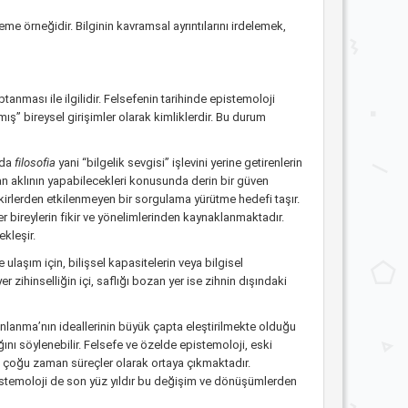
me örneğidir. Bilginin kavramsal ayrıntılarını irdelemek,
tanması ile ilgilidir. Felsefenin tarihinde epistemoloji
ş” bireysel girişimler olarak kimliklerdir. Bu durum
nda
filosofia
yani “bilgelik sevgisi” işlevini yerine getirenlerin
an aklının yapabilecekleri konusunda derin bir güven
kirlerden etkilenmeyen bir sorgulama yürütme hedefi taşır.
bireylerin fikir ve yönelimlerinden kaynaklanmaktadır.
ekleşir.
ulaşım için, bilişsel kapasitelerin veya bilgisel
r zihinselliğin içi, saflığı bozan yer ise zihnin dışındaki
ınlanma’nın ideallerinin büyük çapta eleştirilmekte olduğu
ı söylenebilir. Felsefe ve özelde epistemoloji, eski
in çoğu zaman süreçler olarak ortaya çıkmaktadır.
Epistemoloji de son yüz yıldır bu değişim ve dönüşümlerden