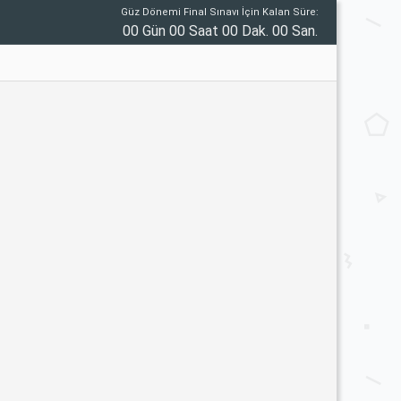
Güz Dönemi Final Sınavı İçin Kalan Süre:
00 Gün 00 Saat 00 Dak. 00 San.