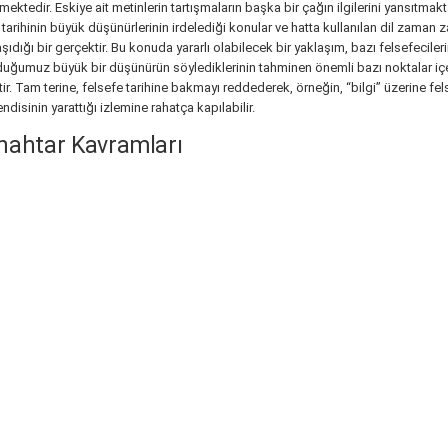
mektedir. Eskiye ait metinlerin tartışmaların başka bir çağın ilgilerini yansıt
e tarihinin büyük düşünürlerinin irdelediği konular ve hatta kullanılan dil zam
dığı bir gerçektir. Bu konuda yararlı olabilecek bir yaklaşım, bazı felsefecilerin
ğumuz büyük bir düşünürün söylediklerinin tahminen önemli bazı noktalar içer
. Tam terine, felsefe tarihine bakmayı reddederek, örneğin, “bilgi” üzerine felse
disinin yarattığı izlemine rahatça kapılabilir.
nahtar Kavramları