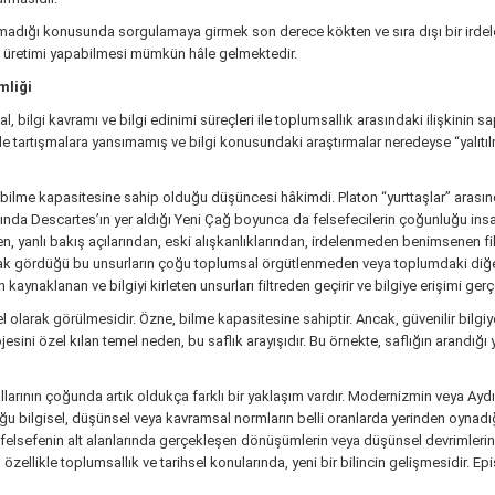
 olmadığı konusunda sorgulamaya girmek son derece kökten ve sıra dışı bir irdele
şma üretimi yapabilmesi mümkün hâle gelmektedir.
mliği
 bilgi kavramı ve bilgi edinimi süreçleri ile toplumsallık arasındaki ilişkinin sap
 tartışmalara yansımamış ve bilgi konusundaki araştırmalar neredeyse “yalıtılmı
rı bilme kapasitesine sahip olduğu düşüncesi hâkimdi. Platon “yurttaşlar” arası
ında Descartes’ın yer aldığı Yeni Çağ boyunca da felsefecilerin çoğunluğu ins
n, yanlı bakış açılarından, eski alışkanlıklarından, irdelenmeden benimsenen fi
ak gördüğü bu unsurların çoğu toplumsal örgütlenmeden veya toplumdaki diğer 
 kaynaklanan ve bilgiyi kirleten unsurları filtreden geçirir ve bilgiye erişimi gerç
larak görülmesidir. Özne, bilme kapasitesine sahiptir. Ancak, güvenilir bilgiye 
sini özel kılan temel neden, bu saflık arayışıdır. Bu örnekte, saflığın arandığı ye
llarının çoğunda artık oldukça farklı bir yaklaşım vardır. Modernizmin veya Ayd
bilgisel, düşünsel veya kavramsal normların belli oranlarda yerinden oynadığın
a, felsefenin alt alanlarında gerçekleşen dönüşümlerin veya düşünsel devrimler
zellikle toplumsallık ve tarihsel konularında, yeni bir bilincin gelişmesidir. 