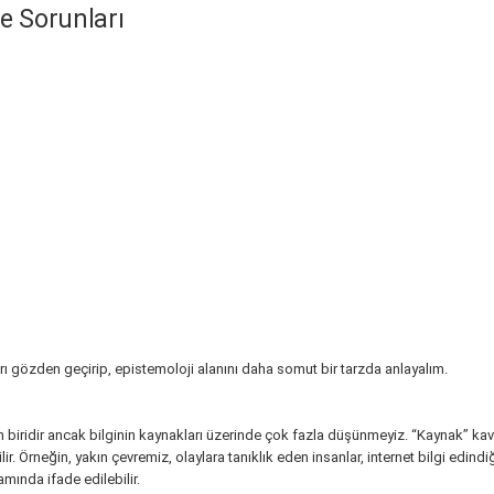
e Sorunları
rı gözden geçirip, epistemoloji alanını daha somut bir tarzda anlayalım.
n biridir ancak bilginin kaynakları üzerinde çok fazla düşünmeyiz. “Kaynak” kav
ir. Örneğin, yakın çevremiz, olaylara tanıklık eden insanlar, internet bilgi edind
amında ifade edilebilir.