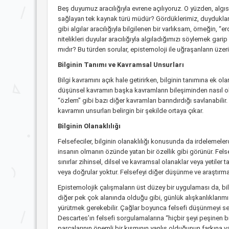
Beş duyumuz aracılığıyla evrene açılıyoruz. O yüzden, algıs
sağlayan tek kaynak türü müdür? Gördüklerimiz, duydukları
gibi algılar aracılığıyla bilgilenen bir varlıksam, örneğin,
nitelikleri duyular aracılığıyla algıladığımızı söylemek gari
mıdır? Bu türden sorular, epistemoloji ile uğraşanların üzer
Bilginin Tanımı ve Kavramsal Unsurları
Bilgi kavramını açık hale getirirken, bilginin tanımına ek
düşünsel kavramın başka kavramların bileşiminden nasıl olu
“özlem” gibi bazı diğer kavramları barındırdığı savlanabilir
kavramın unsurları belirgin bir şekilde ortaya çıkar.
Bilginin Olanaklılığı
Felsefeciler, bilginin olanaklılığı konusunda da irdelemeler
insanın olmanın özünde yatan bir özellik gibi görünür. Fels
sınırlar zihinsel, dilsel ve kavramsal olanaklar veya yetiler
veya doğrular yoktur. Felsefeyi diğer düşünme ve araştırma 
Epistemolojik çalışmaların üst düzey bir uygulaması da, bi
diğer pek çok alanında olduğu gibi, günlük alışkanlıklarımı
yürütmek gerekebilir. Çağlar boyunca felsefi düşünmeyi sev
Descartes’ın felsefi sorgulamalarına “hiçbir şeyi peşinen
parçalarının önemli bir kısmının yanlış olduğunun farkına v