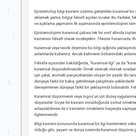
Epistemoloji bilgi kavramı üzerine geliştirilen kuramsal bir
eklemek yerine, bilgiyi felsefi açıdan inceler. Bu ifadeler, 
ve açıklama yapmanın ilk aşamasında epistemolojinin tam o
Epistemolojinin kuramsal çabası tek bir sınıf altında toplan
kavramını felsefi olarak inceleyelim.
Theoria
Yunancada
‘t
Kuramsal veya teorik deyimine bu bilgi ışığında yaklaşımda
anlamlarda kullanırız. Ancak kelimenin kökenindeki anlamınd
Felsefe açısından bakıldığında, “kuramsal ilgi” ya da “kura
kuramsal düşünebilmesidir. Örnek verecek olursak sıradan bir
için çatal, atomaltı parçacıklardan oluşan bir şeydir. Bu tar
dünyaya farklı bir bakış getirilmeye çalışılması şeklinded
deneyimlenen dünyaya farklı bir yaklaşımda bulunabilir. Fels
Kuramsal düşünmenin veya logos’un üst düzey uygulanmasını
düşünürler. Soyut bir kavram sorulduğunda somut örneklerle
anlaşılabilmesi ile o kavramın örneklerini başarıyla saptayab
ilgilenmesidir.
Bilgi kavramı konusunda kuramsal bir ilgi beslemenin sebeb
olduğu gibi, yaşam ve dünya üzerinde kuramsal düşünce geli