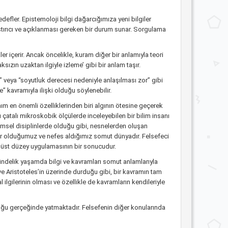
defler. Epistemoloji bilgi dağarcığımıza yeni bilgiler
karıştırıcı ve açıklanması gereken bir durum sunar. Sorgulama
er içerir. Ancak öncelikle, kuram diğer bir anlamıyla teori
ksızın uzaktan ilgiyle izleme’ gibi bir anlam taşır.
 veya “soyutluk derecesi nedeniyle anlaşılması zor” gibi
” kavramıyla ilişki olduğu söylenebilir.
ım en önemli özelliklerinden biri algının ötesine geçerek
 çatalı mikroskobik ölçülerde inceleyebilen bir bilim insanı
ilimsel disiplinlerde olduğu gibi, nesnelerden oluşan
 var olduğumuz ve nefes aldığımız somut dünyadır. Felsefeci
üst düzey uygulamasının bir sonucudur.
ündelik yaşamda bilgi ve kavramları somut anlamlarıyla
e Aristoteles’in üzerinde durduğu gibi, bir kavramın tam
 ilgilerinin olması ve özellikle de kavramların kendileriyle
lduğu gerçeğinde yatmaktadır. Felsefenin diğer konularında