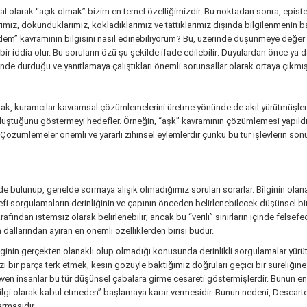
al olarak “açık olmak” bizim en temel özelliğimizdir. Bu noktadan sonra, epistemo
mız, dokunduklarımız, kokladıklarımız ve tattıklarımız dışında bilgilenmenin 
 “erdem” kavramının bilgisini nasıl edinebiliyorum? Bu, üzerinde düşünmeye değer
p bir iddia olur. Bu soruların özü şu şekilde ifade edilebilir: Duyulardan önce ya
inde durduğu ve yanıtlamaya çalıştıkları önemli sorunsallar olarak ortaya çıkmışl
 olarak, kuramcılar kavramsal çözümlemelerini üretme yönünde de akıl yürütmüşle
ştuğunu göstermeyi hedefler. Örneğin, “aşk” kavramının çözümlemesi yapıldığınd
. Çözümlemeler önemli ve yararlı zihinsel eylemlerdir çünkü bu tür işlevlerin son
de bulunup, genelde sormaya alışık olmadığımız soruları sorarlar. Bilginin olanakl
efi sorgulamaların derinliğinin ve çapının önceden belirlenebilecek düşünsel bir
 tarafından istemsiz olarak belirlenebilir; ancak bu “verili” sınırların içinde f
dallarından ayıran en önemli özelliklerden birisi budur.
lginin gerçekten olanaklı olup olmadığı konusunda derinlikli sorgulamalar yürü
zı bir parça terk etmek, kesin gözüyle baktığımız doğruları geçici bir süreliği
en insanlar bu tür düşünsel çabalara girme cesareti göstermişlerdir. Bunun en 
 bilgi olarak kabul etmeden” başlamaya karar vermesidir. Bunun nedeni, Descart
armasıdır.