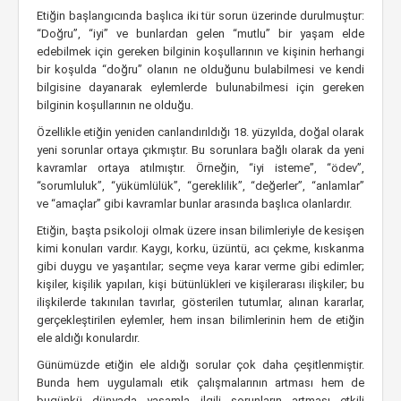
Etiğin başlangıcında başlıca iki tür sorun üzerinde durulmuştur:
“Doğru”, “iyi” ve bunlardan gelen “mutlu” bir yaşam elde
edebilmek için gereken bilginin koşullarının ve kişinin herhangi
bir koşulda “doğru” olanın ne olduğunu bulabilmesi ve kendi
bilgisine dayanarak eylemlerde bulunabilmesi için gereken
bilginin koşullarının ne olduğu.
Özellikle etiğin yeniden canlandırıldığı 18. yüzyılda, doğal olarak
yeni sorunlar ortaya çıkmıştır.
Bu sorunlara bağlı olarak da yeni
kavramlar ortaya atılmıştır. Örneğin, “iyi isteme”, “ödev”,
“sorumluluk”, “yükümlülük”, “gereklilik”, “değerler”, “anlamlar”
ve “amaçlar” gibi kavramlar bunlar arasında başlıca olanlardır.
Etiğin, başta psikoloji olmak üzere insan bilimleriyle de kesişen
kimi konuları vardır. Kaygı, korku, üzüntü, acı çekme, kıskanma
gibi duygu ve yaşantılar; seçme veya karar verme gibi edimler;
kişiler, kişilik yapıları, kişi bütünlükleri ve kişilerarası ilişkiler; bu
ilişkilerde takınılan tavırlar, gösterilen tutumlar, alınan kararlar,
gerçekleştirilen eylemler, hem insan bilimlerinin hem de etiğin
ele aldığı konulardır.
Günümüzde etiğin ele aldığı sorular çok daha çeşitlenmiştir.
Bunda hem uygulamalı etik çalışmalarının artması hem de
bugünkü dünyada yaşamla ilgili sorunların artması etkili