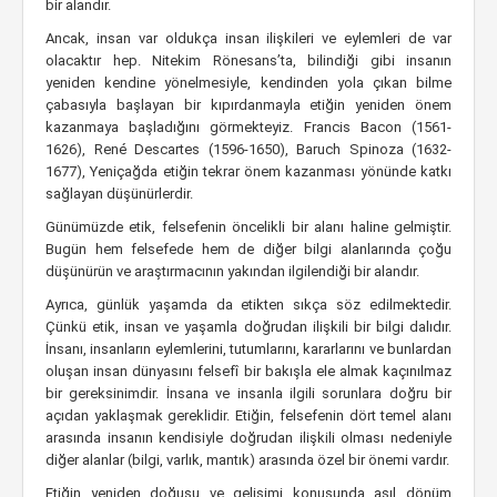
bir alandır.
Ancak, insan var oldukça insan ilişkileri ve eylemleri de var
olacaktır hep. Nitekim Rönesans’ta, bilindiği gibi insanın
yeniden kendine yönelmesiyle, kendinden yola çıkan bilme
çabasıyla başlayan bir kıpırdanmayla etiğin yeniden önem
kazanmaya başladığını görmekteyiz. Francis Bacon (1561-
1626), René Descartes (1596-1650), Baruch Spinoza (1632-
1677), Yeniçağda etiğin tekrar önem kazanması yönünde katkı
sağlayan düşünürlerdir.
Günümüzde etik, felsefenin öncelikli bir alanı haline gelmiştir.
Bugün hem felsefede hem de diğer bilgi alanlarında çoğu
düşünürün ve araştırmacının yakından ilgilendiği bir alandır.
Ayrıca, günlük yaşamda da etikten sıkça söz edilmektedir.
Çünkü etik, insan ve yaşamla doğrudan ilişkili bir bilgi dalıdır.
İnsanı, insanların eylemlerini, tutumlarını, kararlarını ve bunlardan
oluşan insan dünyasını felsefî bir bakışla ele almak kaçınılmaz
bir gereksinimdir. İnsana ve insanla ilgili sorunlara doğru bir
açıdan yaklaşmak gereklidir. Etiğin, felsefenin dört temel alanı
arasında insanın kendisiyle doğrudan ilişkili olması nedeniyle
diğer alanlar (bilgi, varlık, mantık) arasında özel bir önemi vardır.
Etiğin yeniden doğuşu ve gelişimi konusunda asıl dönüm