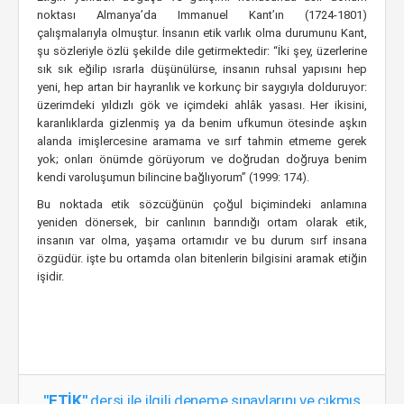
noktası Almanya’da Immanuel Kant’ın (1724-1801)
çalışmalarıyla olmuştur. İnsanın etik varlık olma durumunu Kant,
şu sözleriyle özlü şekilde dile getirmektedir: “İki şey, üzerlerine
sık sık eğilip ısrarla düşünülürse, insanın ruhsal yapısını hep
yeni, hep artan bir hayranlık ve korkunç bir saygıyla dolduruyor:
üzerimdeki yıldızlı gök ve içimdeki ahlâk yasası. Her ikisini,
karanlıklarda gizlenmiş ya da benim ufkumun ötesinde aşkın
alanda imişlercesine aramama ve sırf tahmin etmeme gerek
yok; onları önümde görüyorum ve doğrudan doğruya benim
kendi varoluşumun bilincine bağlıyorum” (1999: 174).
Bu noktada etik sözcüğünün çoğul biçimindeki anlamına
yeniden dönersek, bir canlının barındığı ortam olarak etik,
insanın var olma, yaşama ortamıdır ve bu durum sırf insana
özgüdür. işte bu ortamda olan bitenlerin bilgisini aramak etiğin
işidir.
"ETİK"
dersi ile ilgili deneme sınavlarını ve çıkmış