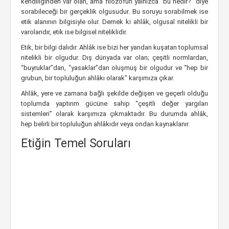
kendiliğinden var olan, ama filozofun yalnızca “bu nedir?” diye
sorabileceği bir gerçeklik olgusudur. Bu soruyu sorabilmek ise
etik alanının bilgisiyle olur. Demek ki ahlâk, olgusal nitelikli bir
varolandır, etik ise bilgisel niteliklidir.
Etik, bir bilgi dalıdır. Ahlâk ise bizi her yandan kuşatan toplumsal
nitelikli bir olgudur. Dış dünyada var olan; çeşitli normlardan,
“buyruklar”dan, “yasaklar”dan oluşmuş bir olgudur ve “hep bir
grubun, bir topluluğun ahlâkı olarak” karşımıza çıkar.
Ahlâk, yere ve zamana bağlı şekilde değişen ve geçerli olduğu
toplumda yaptırım gücüne sahip “çeşitli değer yargıları
sistemleri” olarak karşımıza çıkmaktadır. Bu durumda ahlâk,
hep belirli bir topluluğun ahlâkıdır veya ondan kaynaklanır.
Etiğin Temel Soruları