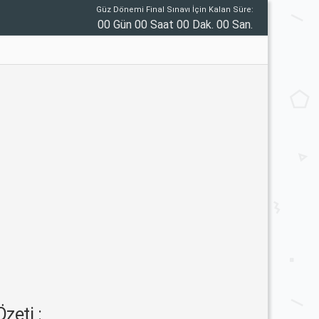
Güz Dönemi Final Sınavı İçin Kalan Süre:
00 Gün 00 Saat 00 Dak. 00 San.
zeti :