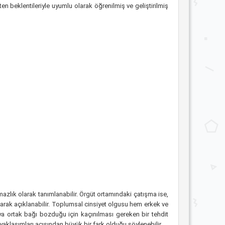
n beklentileriyle uyumlu olarak öğrenilmiş ve geliştirilmiş
mazlık olarak tanımlanabilir. Örgüt ortamındaki çatışma ise,
larak açıklanabilir. Toplumsal cinsiyet olgusu hem erkek ve
maya ortak bağı bozduğu için kaçınılması gereken bir tehdit
aklaşımları açısından büyük bir fark olduğu söylenebilir.