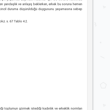
rken yandaşlık ve anlayış beklerken, erkek bu soruna hemen
in ikincil duruma düşürüldüğü duygusunu yaşamasına sebep
 bkz. s. 67 Tablo 4.2.
diği toplumun görmek istediği kadınlık ve erkeklik normları