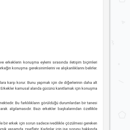
e erkeklerin konuşma eylemi sırasında iletişim biçimleri
keğin konuşma gereksinimlerini ve alışkanlıklarını belirler.
ılara karşı korur. Bunu yapmak için de diğerlerinin daha alt
dır. Erkekler kamusal alanda gücünü kanıtlamak için konuşma
mektedir. Bu farklılıkların görüldüğü durumlardan bir tanesi
ak algılamasıdır. Bazı erkekler başkalarından özellikle
de bir erkek için sorun sadece ivedilikle çözülmesi gereken
şik yaşamda zayıflatır. Kadınlar için ise sorunu hakkında