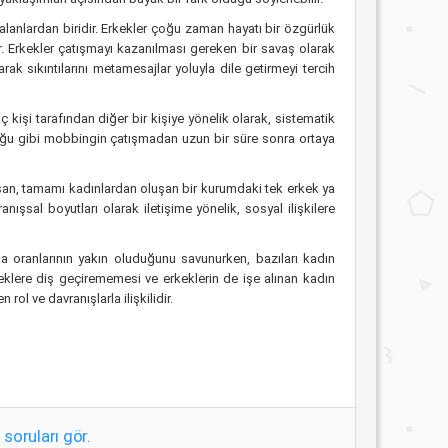
 alanlardan biridir. Erkekler çoğu zaman hayatı bir özgürlük
dır. Erkekler çatışmayı kazanılması gereken bir savaş olarak
k sıkıntılarını metamesajlar yoluyla dile getirmeyi tercih
aç kişi tarafından diğer bir kişiye yönelik olarak, sistematik
duğu gibi mobbingin çatışmadan uzun bir süre sonra ortaya
çalışan, tamamı kadınlardan oluşan bir kurumdaki tek erkek ya
nışsal boyutları olarak iletişime yönelik, sosyal ilişkilere
a oranlarının yakın oluduğunu savunurken, bazıları kadın
eklere diş geçirememesi ve erkeklerin de işe alınan kadın
l ve davranışlarla ilişkilidir.
 soruları gör.