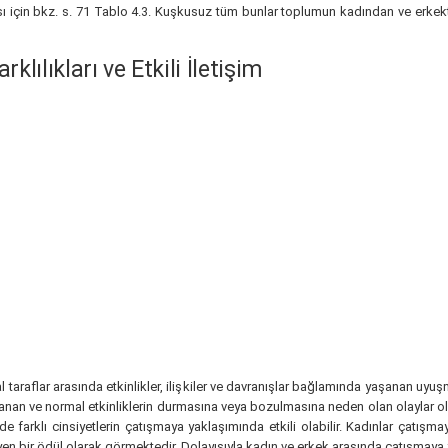
sı için bkz. s. 71 Tablo 4.3. Kuşkusuz tüm bunlar toplumun kadından ve erkekte
ılıkları ve Etkili İletişim
 taraflar arasında etkinlikler, ilişkiler ve davranışlar bağlamında yaşanan uyuş
klanan ve normal etkinliklerin durmasına veya bozulmasına neden olan olaylar o
de farklı cinsiyetlerin çatışmaya yaklaşımında etkili olabilir. Kadınlar çatış
en bir ödül olarak görmektedir. Dolayısıyla kadın ve erkek arasında çatışmaya y