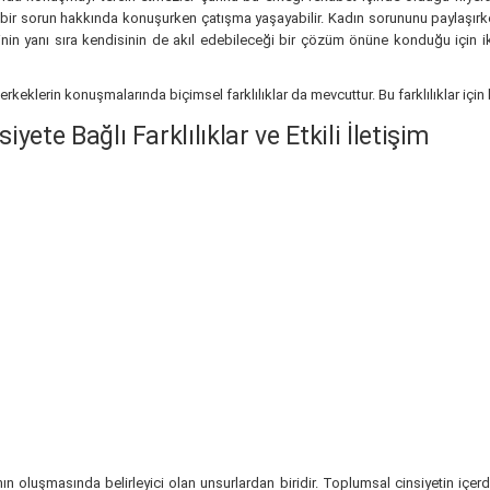
yle bir sorun hakkında konuşurken çatışma yaşayabilir. Kadın sorununu paylaşı
sinin yanı sıra kendisinin de akıl edebileceği bir çözüm önüne konduğu iç
 erkeklerin konuşmalarında biçimsel farklılıklar da mevcuttur. Bu farklılıklar için
ete Bağlı Farklılıklar ve Etkili İletişim
nın oluşmasında belirleyici olan unsurlardan biridir. Toplumsal cinsiyetin içer