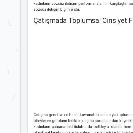
kadınların sözsüz iletişim performanslarının karşılaştırma
sözsüz iletişim biçimleridir.
Çatışmada Toplumsal Cinsiyet Farkl
Çatışma genel ve en basit, kavranabilir anlamıyla toplumsal
bireyler ve grupların birlikte çalışma sorunlarından kayna
kadınların çatışmadaki üslubunda belirleyici olabilir hem 
olarak yaklaşırken erkekler çatışmayı rekabetçi ruhu besley