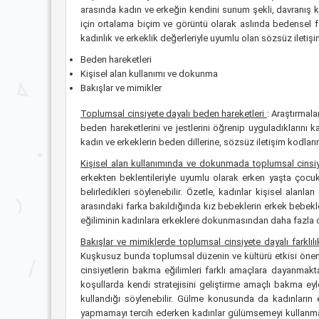
arasında kadın ve erkeğin kendini sunum şekli, davranış ka
için ortalama biçim ve görüntü olarak aslında bedensel far
kadınlık ve erkeklik değerleriyle uyumlu olan sözsüz iletişim
Beden hareketleri
Kişisel alan kullanımı ve dokunma
Bakışlar ve mimikler
Toplumsal cinsiyete dayalı beden hareketleri
: Araştırmal
beden hareketlerini ve jestlerini öğrenip uyguladıklarını k
kadın ve erkeklerin beden dillerine, sözsüz iletişim kodları
Kişisel alan kullanımında ve dokunmada toplumsal
cinsi
erkekten beklentileriyle uyumlu olarak erken yaşta çocukl
belirledikleri söylenebilir. Özetle, kadınlar kişisel alan
arasındaki farka bakıldığında kız bebeklerin erkek bebekl
eğiliminin kadınlara erkeklere dokunmasından daha fazla o
Bakışlar ve mimiklerde toplumsal cinsiyete dayalı
farklıl
Kuşkusuz bunda toplumsal düzenin ve kültürü etkisi önemlid
cinsiyetlerin bakma eğilimleri farklı amaçlara dayanmak
koşullarda kendi stratejisini geliştirme amaçlı bakma eyle
kullandığı söylenebilir. Gülme konusunda da kadınların
yapmamayı tercih ederken kadınlar gülümsemeyi kullanmakt