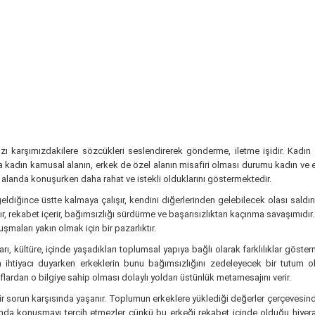
 karşımızdakilere sözcükleri seslendirerek gönderme, iletme işidir. Kadın v
a kadın kamusal alanın, erkek de özel alanın misafiri olması durumu kadın ve er
 alanda konuşurken daha rahat ve istekli olduklarını göstermektedir.
ldiğince üstte kalmaya çalışır, kendini diğerlerinden gelebilecek olası saldır
adır, rekabet içerir, bağımsızlığı sürdürme ve başarısızlıktan kaçınma savaşımı
uşmaları yakın olmak için bir pazarlıktır.
, kültüre, içinde yaşadıkları toplumsal yapıya bağlı olarak farklılıklar göster
tiyacı duyarken erkeklerin bunu bağımsızlığını zedeleyecek bir tutum olar
aflardan o bilgiye sahip olması dolaylı yoldan üstünlük metamesajını verir.
bir sorun karşısında yaşanır. Toplumun erkeklere yüklediği değerler çerçevesin
ında konuşmayı tercih etmezler çünkü bu erkeği rekabet içinde olduğu hiyerar