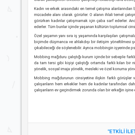
Kadın ve erkek arasındaki en temel çatışma alanlarından bir
mücadele alanı olarak görürler. O alanın ihlali temel çatış
görürken kadınlar çatışmamak için çaba sarf ederler. Anca
ederler. Tüm bunlar içinde yaşanan kültürün toplumsal cinsi
Özel yaşamın yanı sıra iş yaşamında karşılaşılan çatışm
biçimde düşmanca ve ahlakdışı bir iletişim yöneltilmesi 
çıkabileceği de söylenebilir. Ayrıca mobbingin işyerinde p
Mobbing mağduru çalıştığı kurum içinde bir sebeple farklı ol
da tam tersi gibi kişiyi çalıştığı ortamda farklı kılan bir
yönelik, sosyal imaja yönelik, mesleki ve özel konuma yönelik
Mobbing mağdurunun cinsiyetine ilişkin farklı görüşler 
çalışanların hem erkekler hem de kadınlar tarafından dah
çalışanların ev geçindirmek zorunda olan bir erkeğin işine 
"ETKİLİ İL