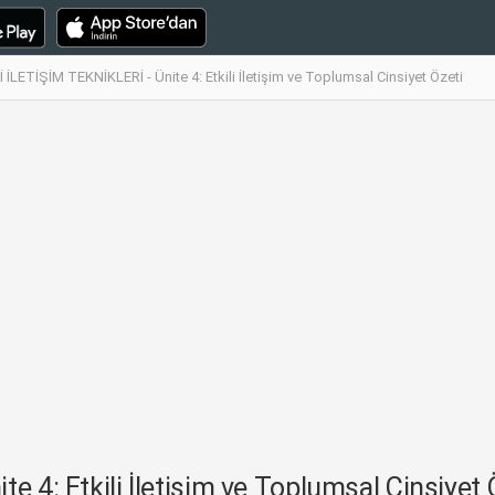
 İLETİŞİM TEKNİKLERİ - Ünite 4: Etkili İletişim ve Toplumsal Cinsiyet Özeti
 4: Etkili İletişim ve Toplumsal Cinsiyet Ö