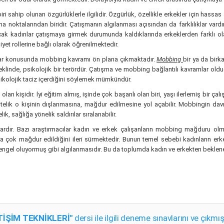
i sahip olunan özgürlüklerle ilgilidir. Özgürlük, özellikle erkekler için hassas
ma noktalarından biridir. Çatışmanın algılanması açısından da farklılıklar var
k kadınlar çatışmaya girmek durumunda kaldıklarında erkeklerden farklı olara
yet rollerine bağlı olarak öğrenilmektedir.
alar konusunda mobbing kavramı ön plana çıkmaktadır.
Mobbing
bir ya da birk
şeklinde, psikolojik bir terördür. Çatışma ve mobbing bağlantılı kavramlar ol
sikolojik taciz içerdiğini söylemek mümkündür.
an kişidir. İyi eğitim almış, işinde çok başarılı olan biri, yaşı ilerlemiş bir 
 nitelik o kişinin dışlanmasına, mağdur edilmesine yol açabilir. Mobbingin davra
, sağlığa yönelik saldırılar sıralanabilir.
vardır. Bazı araştırmacılar kadın ve erkek çalışanların mobbing mağduru olm
a çok mağdur edildiğini ileri sürmektedir. Bunun temel sebebi kadınların erk
engel oluyormuş gibi algılanmasıdır. Bu da toplumda kadın ve erkekten beklenen ro
ETİŞİM TEKNİKLERİ"
dersi ile ilgili deneme sınavlarını ve çıkmış