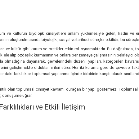
m ve kültürün biyolojik cinsiyetlere anlam yüklemesiyle gelen, kadın ve er
rının oluşturulmasında biyolojik, sosyal ve tarihsel süreçler etkilidir; bu süreçlerin 
açları ve kültür gibi kurum ve pratikler etkin rol oynamaktadır. Bu doğrultuda, t
 ele alıp özdeşlik kurmasının ve onlara benzemeye çalışmasının belirleyici ol
da olmadığına dayanarak, çevrelerindeki düzenli yapıları, kategorileri kavram
lerini geliştirmekte olduklarını ileri sürer. Her iki kurama göre de çevresel fak
daki farklılıklar toplumsal yapılanma içinde birbirinin karşıtı olarak sınıflandı
tılı olan toplumsal cinsiyet kavramı durağan bir yapı göstermez. Toplumsal 
ir, dönüşüme uğrar.
lılıkları ve Etkili İletişim