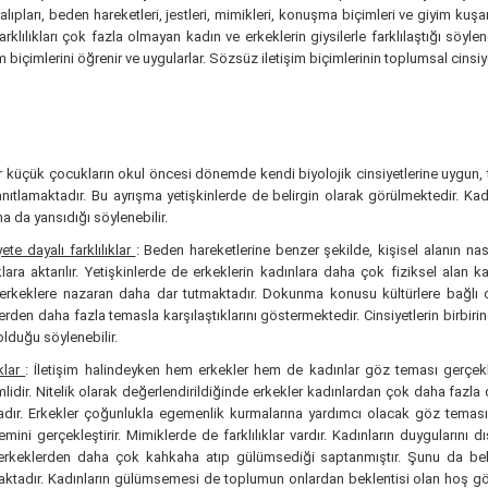
lıpları, beden hareketleri, jestleri, mimikleri, konuşma biçimleri ve giyim ku
klılıkları çok fazla olmayan kadın ve erkeklerin giysilerle farklılaştığı söyle
 biçimlerini öğrenir ve uygularlar. Sözsüz iletişim biçimlerinin toplumsal cinsiyet
ar küçük çocukların okul öncesi dönemde kendi biyolojik cinsiyetlerine uygun, 
anıtlamaktadır. Bu ayrışma yetişkinlerde de belirgin olarak görülmektedir. Kadı
na da yansıdığı söylenebilir.
yete dayalı farklılıklar
: Beden hareketlerine benzer şekilde, kişisel alanın nas
ara aktarılır. Yetişkinlerde de erkeklerin kadınlara daha çok fiziksel alan k
ları erkeklere nazaran daha dar tutmaktadır. Dokunma konusu kültürlere bağlı 
erden daha fazla temasla karşılaştıklarını göstermektedir. Cinsiyetlerin bir
lduğu söylenebilir.
ıklar
: İletişim halindeyken hem erkekler hem de kadınlar göz teması gerçekleşt
ir. Nitelik olarak değerlendirildiğinde erkekler kadınlardan çok daha fazla d
tadır. Erkekler çoğunlukla egemenlik kurmalarına yardımcı olacak göz temas
mini gerçekleştirir. Mimiklerde de farklılıklar vardır. Kadınların duyguların
 erkeklerden daha çok kahkaha atıp gülümsediği saptanmıştır. Şunu da beli
adır. Kadınların gülümsemesi de toplumun onlardan beklentisi olan hoş görü