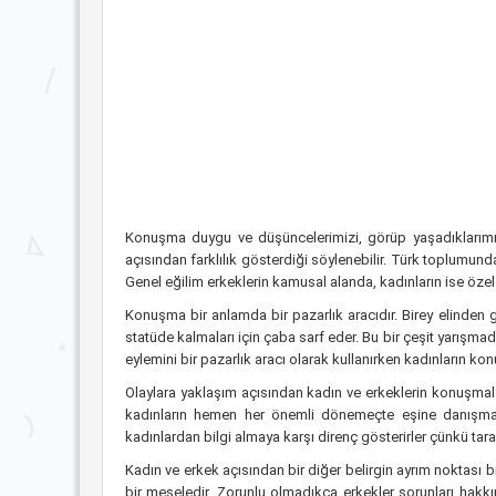
Konuşma duygu ve düşüncelerimizi, görüp yaşadıklarımızı
açısından farklılık gösterdiği söylenebilir. Türk toplumund
Genel eğilim erkeklerin kamusal alanda, kadınların ise özel
Konuşma bir anlamda bir pazarlık aracıdır. Birey elinden ge
statüde kalmaları için çaba sarf eder. Bu bir çeşit yarışm
eylemini bir pazarlık aracı olarak kullanırken kadınların kon
Olaylara yaklaşım açısından kadın ve erkeklerin konuşmaları
kadınların hemen her önemli dönemeçte eşine danışma ih
kadınlardan bilgi almaya karşı direnç gösterirler çünkü tar
Kadın ve erkek açısından bir diğer belirgin ayrım noktası 
bir meseledir. Zorunlu olmadıkça erkekler sorunları hakk