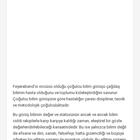
Feyerabend’ın öncüsü olduğu çoğulcu bilim görüşü çağdaş
bilimin hasta olduğunu ve toplumu köleleştirdiğini savunur.
Çoğulcu bilim görüşüne göre hastalığın çaresi disipliner, teorik
ve metodolojik çoğulculuktadır.
Bu görüş bilimin değer ve statüsünün ancak ve ancak bilim
ciddi rakiplerle karşı karşıya kaldığı zaman, eleştirel bir gözle
değerlendirilebileceği kanaatindedir. Bu ise yalnızca bilimi değil
de efsane ve dini, sanatı, felsefeyi, hatta gizemciliği ve büyüyü
öğreten bir eğitim sistemi ile mümkün olabilir. Bu eğitim sistemi