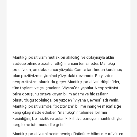
Mantıkçı pozitivizm mutlak bir akılcılığı ve dolayısıyla aklın
sadece bilimde tezahür ettiği inancını temsil eder. Mantıkçı
pozitivizm, on dokuzuncu yüzyılda Comte tarafından kurulmuş
olan pozitivizmin yirminci yüzyıldaki devamıdır. Bu yüzden
neopozitivizm olarak da geçer. Mantıkçı pozitivist düşünürler,
tüm toplantı ve çalışmalarını Viyana’da yaptılar. Neopozitivist
bilim görüşünü ortaya koyan bilim adamı ve filozafların
oluşturduğu topluluğa, bu yüzden “Viyana Çevresi” adı verilir.
Mantıkçı pozitivizmde, “pozitivizm” bilime inanç ve metafiziğe
karşı çıkışı ifade ederken “mantıkçı” nitelemesi bilimin
kesinliğini, belirsizlik ve bulanıklık ihtiva etmeyen mantık diliyle
sergileme tutumunu dile getirir.
Mantıkçı pozitivizmi benimsemiş düşünürler bilimi metafizikten