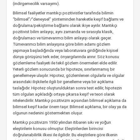
(indirgemecilik varsayımı).
Bilimsel faaliyetler mantıkçı pozitivistler tarafında bilimin
“bilimsel”/“deneysel” yönteminden hareketle keşif bağlamı ve
doğrulama/pekiştirme bağlamı olarak ikiye ayrılır. Mantıkçı
pozitivist bilim anlayışı, aynı zamanda ve sırasıyla klasik,
doğrulamacı ve tümevarımcı bilim anlayışı olarak geçer.
Tümevarımcı bilim anlayışına göre bilim adamı gözlem
yapmaya başladığında veya laboratuvara girdiğinde kişisel
dünya görüşünü terk eder, önyargılarında arınır. Söz konusu
gözlemleme faaliyeti ile tekil gözlem önermeleri elde edilir.
Yeterli gözlem sonucunda bir hipoteze, sınırlanmamış bir
genellemeye ulaşılır. Hipotez, gözlemlenen olgularla ve olgular
arasındaki ilişkilerle ilgili bir genelleme veya bir açıklama
taslağıdır. Hipotez oluşturulduktan sonra test edilir, hipotezin
tüm olguları açıkladığı ortaya çıkarsa keşif ve teori olarak
nitelendirilir. Mantıkçı pozitivizm açısından bilimsel açıklama da
bilimsel keşif kadar önem taşır. Bilimsel açıklama, bir olay ya da
olgunun nedenini göstermekten oluşur.
Mantıkçı pozitivizm 1950 yılından itibaren sıkı ve yoğun
eleştirilerin konusu olmuştur. Eleştirilerden birincisi
doğrulanabilirlik ilkesi ile ilgilidir. Bu eleştirilere göre ilkenin