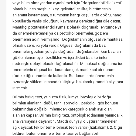
veya bilim olmayandan ayırabilmek için “doğrulanabilirlik ilkesi”
olarak bilinen meşhur ilkeyi geliştirdiler. İlke, bir tümcenin
anlamını kavramanın, o tümcenin hangi koşullarda doğru, hangi
koşullarda yanlış olduğunu kavramayı gerektirdiğini dile getirir.
Mantıkçı pozitivistler dolayımsız olarak doğrunabilen tümce ya
da önermelere temel ya da protokol önermeler, gözlem
önermeleri adını vermişlerdi. Doğrulamanın olgusal ve mantıksal
olmak üzere, iki yolu vardır. Olgusal doğrulamada bazı
önermeler gözlem yoluyla doğrudan doğrulanabilirken bazıları
gözlemlenemeyen özellikleri ve içerdikleri bazı terimler
nedeniyle dolaylı olarak doğrulanabilir. Mantıksal doğrulama ise
önermelerin olgusal bir durumdan çok mantıksal bir durumu
ifade ettiği durumlarda kullanılır. Bu durumlarda önermenin
öznesiyle yüklemi arasındaki ilişkiye bakılarak gramatikal yapısı
incelenir.
Bilimin birliği tezi, yalnızca fizik, kimya, biyoloji gibi doğa
bilimleri alanlarını değil, tarih, sosyoloji, psikoloji gibi konusu
bakımından doğa bilimlerinden kategorik olarak ayrı olan
alanları kapsar. Bilimin birliği tezi, ontolojik iddiasının yanında iki
ana varsayıma dayanır: 1. Maddi dünyayı oluşturan temeleleri
açıklayacak tek bir temel bileşik teori vardır (fizikalizm). 2. Olgu
bildiren bütün önermeler temel teoriye bağlanabilir