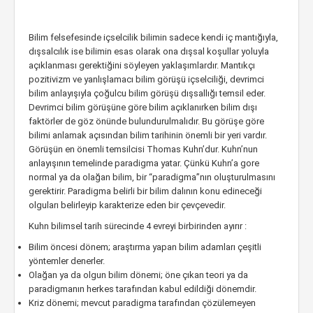
Bilim felsefesinde içselcilik bilimin sadece kendi iç mantığıyla,
dışsalcılık ise bilimin esas olarak ona dışsal koşullar yoluyla
açıklanması gerektiğini söyleyen yaklaşımlardır. Mantıkçı
pozitivizm ve yanlışlamacı bilim görüşü içselciliği, devrimci
bilim anlayışıyla çoğulcu bilim görüşü dışsallığı temsil eder.
Devrimci bilim görüşüne göre bilim açıklanırken bilim dışı
faktörler de göz önünde bulundurulmalıdır. Bu görüşe göre
bilimi anlamak açısından bilim tarihinin önemli bir yeri vardır.
Görüşün en önemli temsilcisi Thomas Kuhn’dur. Kuhn’nun
anlayışının temelinde paradigma yatar. Çünkü Kuhn’a gore
normal ya da olağan bilim, bir “paradigma”nın oluşturulmasını
gerektirir. Paradigma belirli bir bilim dalının konu edineceği
olguları belirleyip karakterize eden bir çevçevedir.
Kuhn bilimsel tarih sürecinde 4 evreyi birbirinden ayırır :
Bilim öncesi dönem; araştırma yapan bilim adamları çeşitli
yöntemler denerler.
Olağan ya da olgun bilim dönemi; öne çıkan teori ya da
paradigmanın herkes tarafından kabul edildiği dönemdir.
Kriz dönemi; mevcut paradigma tarafından çözülemeyen