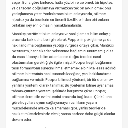
seçer. Buna göre binlerce, hatta yüz binlerce örnek bir hipotez
ya da teoriyi doğrulamaya yetmezken tek bir aykırı örnek onu
yanlışlamaya yeter. Yanlışlamacı bilim anlayışında, bilimsel
hipotez ya da teorilerin en önemli özelliklerinden biri onların
birtakım şeylerin olmasını yasaklamalarıdır.
Mantıkçı pozitivist bilim anlayışı ve yanlışlamacı bilim anlayışı
arasında fark daha belirgin olarak Popper’in pekiştirme ya da
haklılandırma bağlamına yaptığı vurguda ortaya çıkar. Mantıkçı
pozitivizm, her ne kadar pekiştirme bağlamını unutmamış olsa
da esas itibarıyla bilim adamlarının doğru teorileri nasıl
oluşturmaları gerektiğiyle ilgilenmişti. Popper keşif bağlamını,
teori formasyonu sürecini ihmal etmemekle birlikte, esas ağırlığı
bilimsel bir teorinin nasıl sınanabileceğine, yani haklılandırma
bağlamına vermiştir. Popper bilimsel yöntemi, bir tür deneme–
yanılma yöntemi olarak tanımlar. Bu yöntemin bilime uyarlaması
tahmin-çürütme yöntemi şeklinde karşımıza çıkar. Popper,
bilimsel ilerme ile evrim teorisi arasında bağ kurar. Çünkü ona
göre koşullara uyum sağlayamayan canlıların yaşam
mücadelesinde ayakta kalamaması gibi, yanlış teoriler de
hakikat mücadelesinde elenir, yarışa sadece daha güçlü olanlar
devam eder.