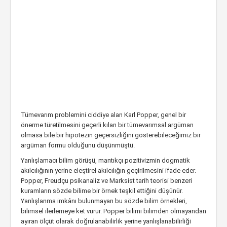
Tümevarım problemini ciddiye alan Karl Popper, genel bir
önerme türetilmesini geçerli kılan bir tümevarımsal argüman
olmasa bile bir hipotezin geçersizliğini gösterebileceğimiz bir
argüman formu olduğunu düşünmüştü.
Yanlışlamacı bilim görüşü, mantıkçı pozitivizmin dogmatik
akılcılığının yerine eleştirel akılcılığın geçirilmesini ifade eder.
Popper, Freudçu psikanaliz ve Marksist tarih teorisi benzeri
kuramların sözde bilime bir örnek teşkil ettiğini düşünür.
Yanlışlanma imkânı bulunmayan bu sözde bilim örnekleri,
bilimsel ilerlemeye ket vurur. Popper bilimi bilimden olmayandan
ayıran ölçüt olarak doğrulanabilirlik yerine yanlışlanabilirliği