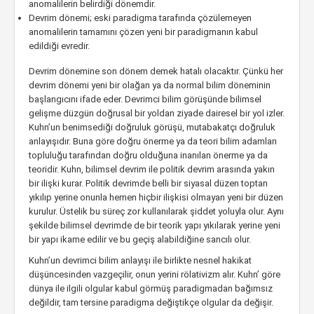
anomalilerin belirdiği dönemdir.
Devrim dönemi; eski paradigma tarafında çözülemeyen
anomalilerin tamamını çözen yeni bir paradigmanın kabul
edildiği evredir.
Devrim dönemine son dönem demek hatalı olacaktır. Çünkü her
devrim dönemi yeni bir olağan ya da normal bilim döneminin
başlangıcını ifade eder. Devrimci bilim görüşünde bilimsel
gelişme düzgün doğrusal bir yoldan ziyade dairesel bir yol izler.
Kuhn’un benimsediği doğruluk görüşü, mutabakatçı doğruluk
anlayışıdır. Buna göre doğru önerme ya da teori bilim adamları
topluluğu tarafından doğru olduğuna inanılan önerme ya da
teoridir. Kuhn, bilimsel devrim ile politik devrim arasında yakın
bir ilişki kurar. Politik devrimde belli bir siyasal düzen toptan
yıkılıp yerine onunla hemen hiçbir ilişkisi olmayan yeni bir düzen
kurulur. Üstelik bu süreç zor kullanılarak şiddet yoluyla olur. Aynı
şekilde bilimsel devrimde de bir teorik yapı yıkılarak yerine yeni
bir yapı ikame edilir ve bu geçiş alabildiğine sancılı olur.
Kuhn’un devrimci bilim anlayışı ile birlikte nesnel hakikat
düşüncesinden vazgeçilir, onun yerini rölativizm alır. Kuhn’ göre
dünya ile ilgili olgular kabul görmüş paradigmadan bağımsız
değildir, tam tersine paradigma değiştikçe olgular da değişir.