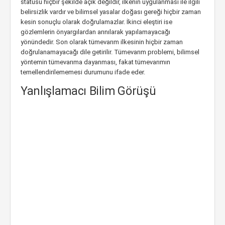
statüsü hiçbir şekilde açık değildir, ilkenin uygulanması ile ilgili
belirsizlik vardır ve bilimsel yasalar doğası gereği hiçbir zaman
kesin sonuçlu olarak doğrulamazlar. İkinci eleştiri ise
gözlemlerin önyargılardan arınılarak yapılamayacağı
yönündedir. Son olarak tümevarım ilkesinin hiçbir zaman
doğrulanamayacağı dile getirilir. Tümevarım problemi, bilimsel
yöntemin tümevarıma dayanması, fakat tümevarımın
temellendirilememesi durumunu ifade eder.
Yanlışlamacı Bilim Görüşü