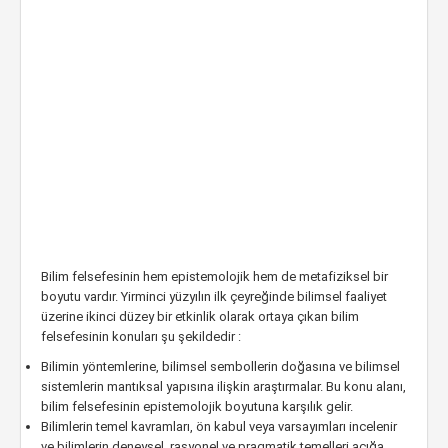
Bilim felsefesinin hem epistemolojik hem de metafiziksel bir
boyutu vardır. Yirminci yüzyılın ilk çeyreğinde bilimsel faaliyet
üzerine ikinci düzey bir etkinlik olarak ortaya çıkan bilim
felsefesinin konuları şu şekildedir :
Bilimin yöntemlerine, bilimsel sembollerin doğasına ve bilimsel
sistemlerin mantıksal yapısına ilişkin araştırmalar. Bu konu alanı,
bilim felsefesinin epistemolojik boyutuna karşılık gelir.
Bilimlerin temel kavramları, ön kabul veya varsayımları incelenir
ve bilimlerin deneysel, rasyonel ve pragmatik temelleri açığa