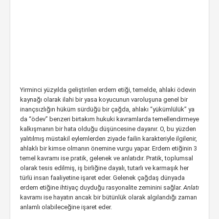
Yirminci yüzyılda geliştirilen erdem etiği, temelde, ahlaki ödevin
kaynağı olarak ilahi bir yasa koyucunun varoluşuna genel bir
inançsızlığın hüküm sürdüğü bir çağda, ahlakı “yükümlülük” ya
da “ödev” benzeri birtakım hukuki kavramlarda temellendirmeye
kalkışmanın bir hata olduğu düşüncesine dayanır. O, bu yüzden
yalıtılmış müstakil eylemlerden ziyade failin karakteriyle ilgilenir,
ahlaklı bir kimse olmanın önemine vurgu yapar. Erdem etiğinin 3
temel kavramı ise pratik, gelenek ve anlatıdır. Pratik, toplumsal
olarak tesis edilmiş, iş birliğine dayalı, tutarlı ve karmaşık her
türlü insan faaliyetine işaret eder. Gelenek çağdaş dünyada
erdem etiğine ihtiyaç duyduğu rasyonalite zeminini sağlar.
Anlatı
kavramı ise hayatın ancak bir bütünlük olarak algılandığı zaman
anlamlı olabileceğine işaret eder.