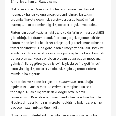
Şimdi bu anlamları özetleyelim:
Sokrates için
eudaimonia
, bir tür öz-memnuniyet, kişisel
hoşnutluk halidir ve ona ancak erdemli olmak, bir takım
erdemleri hayata geçirmek suretiyle ulaşılabileceğini ileri
sürmüştür. Bu erdemler bilgelik, cesaret, ölçülük ve adalettir.
Platon için
eudaimonia,
ahlaki özne ya da failin olması gerektiği
gibi olduğu bir durum olarak “kendini gerçekleştirme hali”dir.
Platon erdemleri bir halak psikolojisi geliştirerek insan ruhunda
temellendirmiştir. Buna göre insan bilmeye yönelik akıl, istek ve
arzularla ilgili olan iştah ve iştahın aşırı taleplerine karşı koymak
görevi olan can veya gönülden oluşan üç parçadan meydana
gelmiştir. Bu üç görev ya da işlevin layıkıyla yerine getirilmesi,
sırasıyla bilgelik, cesaret ve ölçülülük gibi üç temel erdemi
mümkün hale getirir.
Aristoteles ve Kireneliler için ise,
eudaimonia
, mutluluğa
eşitlenmiştir. Aristoteles ise erdemleri meşhur altın orta
teorisiyle “iki aşırı uç arasındaki doğru orta” olarak
tanımlamıştır. Kireneliler için ise önemli olan niceliksel hazcılıktır.
Niceliksel hazcılık, hazzın nereden geldiğine bakmaz, onun için
sadece hazzın miktarı önemlidir.
Stoacı düşünürlerle Epikürosçular ise
eudaimonia
’yı bir tür