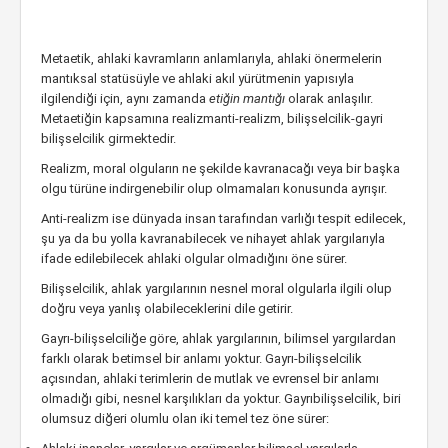
Metaetik, ahlaki kavramların anlamlarıyla, ahlaki önermelerin
mantıksal statüsüyle ve ahlaki akıl yürütmenin yapısıyla
ilgilendiği için, aynı zamanda
etiğin mantığı
olarak anlaşılır.
Metaetiğin kapsamına realizmanti-realizm, bilişselcilik-gayri
bilişselcilik girmektedir.
Realizm, moral olguların ne şekilde kavranacağı veya bir başka
olgu türüne indirgenebilir olup olmamaları konusunda ayrışır.
Anti-realizm ise dünyada insan tarafından varlığı tespit edilecek,
şu ya da bu yolla kavranabilecek ve nihayet ahlak yargılarıyla
ifade edilebilecek ahlaki olgular olmadığını öne sürer.
Bilişselcilik, ahlak yargılarının nesnel moral olgularla ilgili olup
doğru veya yanlış olabileceklerini dile getirir.
Gayrı-bilişselciliğe göre, ahlak yargılarının, bilimsel yargılardan
farklı olarak betimsel bir anlamı yoktur. Gayrı-bilişselcilik
açısından, ahlaki terimlerin de mutlak ve evrensel bir anlamı
olmadığı gibi, nesnel karşılıkları da yoktur. Gayrıbilişselcilik, biri
olumsuz diğeri olumlu olan iki temel tez öne sürer: