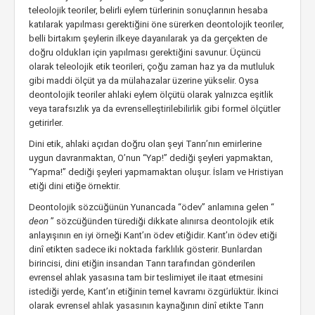
teleolojik teoriler, belirli eylem türlerinin sonuçlarının hesaba
katılarak yapılması gerektiğini öne sürerken deontolojik teoriler,
belli birtakım şeylerin ilkeye dayanılarak ya da gerçekten de
doğru oldukları için yapılması gerektiğini savunur. Üçüncü
olarak teleolojik etik teorileri, çoğu zaman haz ya da mutluluk
gibi maddi ölçüt ya da mülahazalar üzerine yükselir. Oysa
deontolojik teoriler ahlaki eylem ölçütü olarak yalnızca eşitlik
veya tarafsızlık ya da evrenselleştirilebilirlik gibi formel ölçütler
getirirler.
Dini etik, ahlaki açıdan doğru olan şeyi Tanrı’nın emirlerine
uygun davranmaktan, O’nun “Yap!” dediği şeyleri yapmaktan,
“Yapma!” dediği şeyleri yapmamaktan oluşur. İslam ve Hristiyan
etiği dini etiğe örnektir.
Deontolojik sözcüğünün Yunancada “ödev” anlamına gelen “
deon
” sözcüğünden türediği dikkate alınırsa deontolojik etik
anlayışının en iyi örneği Kant’ın ödev etiğidir. Kant’ın ödev etiği
dinî etikten sadece iki noktada farklılık gösterir. Bunlardan
birincisi, dini etiğin insandan Tanrı tarafından gönderilen
evrensel ahlak yasasına tam bir teslimiyet ile itaat etmesini
istediği yerde, Kant’ın etiğinin temel kavramı özgürlüktür. İkinci
olarak evrensel ahlak yasasının kaynağının dinî etikte Tanrı