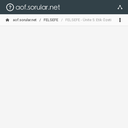
aof.sorular.net
FELSEFE
FELSEFE - Ünite 5: Etik Özeti