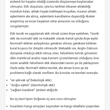
erdemli bir hayatın niteliği üzerinde düşünmeye başlamaları
olmuştur. Etik düşünürü, işte bu tarihten itibaren ahlaklılığı
mümkün kılan, ahlaki hayatı belirleyen koşulları, insanın ahlaki
eylemlerini ele almış, eylemlerin kendilerine dayandığı ilkeleri
araştırmış ve insan hayatının nihai amacının ne olduğunu
sorgulamıştır.
Etik teorik ve uygulamalı etik olmak üzere ikiye ayrılırken; Teorik
etik de normatif etik ve metaetik olarak kendi içinde ikiye ayrılır.
Normatif etikten anlaşılması gereken olması gerekeni bildiren
kural koyucu bir disiplin olmasıdır. Metaetik ise, Anglo-Sakson
dünyada oldukça etkili olmuş olan, felsefenin biricik görevinin
dilin mantıksal analizi veya kavram çözümlemesi olduğunu öne
süren analitik felsefenin etik alanındaki tavrını ya da yaklaşımını
ifade eder. Normatif etikte teoriler, ele alınan konu ya da
probleme bağlı olarak sınıflanır. Bu konular ve teorileri sırasıyla
“en yüksek iyi”(teleolojik etik)
“doğru eylem” (deontolojik etik)
“sağlam karakter” (erdem etiği)dir.
Bu üç teori tipini doğuran üç ana soru olmuştur:
İnsanların hangi amaçları seçmeleri ve hangi ideallerin peşinden