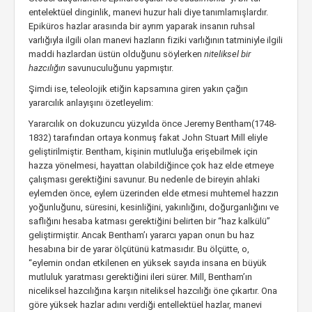
entelektüel dinginlik, manevi huzur hali diye tanımlamışlardır.
Epiküros hazlar arasında bir ayrım yaparak insanın ruhsal
varlığıyla ilgili olan manevi hazların fiziki varlığının tatminiyle ilgili
maddi hazlardan üstün olduğunu söylerken
niteliksel bir
hazcılığın
savunuculuğunu yapmıştır.
Şimdi ise, teleolojik etiğin kapsamına giren yakın çağın
yararcılık anlayışını özetleyelim:
Yararcılık on dokuzuncu yüzyılda önce Jeremy Bentham(1748-
1832) tarafından ortaya konmuş fakat John Stuart Mill eliyle
geliştirilmiştir. Bentham, kişinin mutluluğa erişebilmek için
hazza yönelmesi, hayattan olabildiğince çok haz elde etmeye
çalışması gerektiğini savunur. Bu nedenle de bireyin ahlaki
eylemden önce, eylem üzerinden elde etmesi muhtemel hazzın
yoğunluğunu, süresini, kesinliğini, yakınlığını, doğurganlığını ve
saflığını hesaba katması gerektiğini belirten bir “haz kalkülü”
geliştirmiştir. Ancak Bentham’ı yararcı yapan onun bu haz
hesabına bir de yarar ölçütünü katmasıdır. Bu ölçütte, o,
“eylemin ondan etkilenen en yüksek sayıda insana en büyük
mutluluk yaratması gerektiğini ileri sürer. Mill, Bentham’ın
niceliksel hazcılığına karşın niteliksel hazcılığı öne çıkartır. Ona
göre yüksek hazlar adını verdiği entellektüel hazlar, manevi