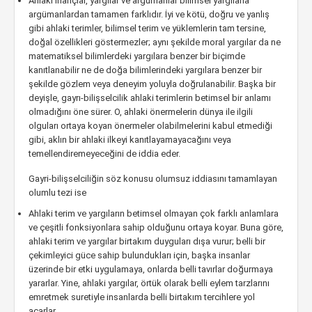
Ahlaki inançlar, yargılar ve argümanlar bilimsel yargılarla
argümanlardan tamamen farklıdır. İyi ve kötü, doğru ve yanlış
gibi ahlaki terimler, bilimsel terim ve yüklemlerin tam tersine,
doğal özellikleri göstermezler; aynı şekilde moral yargılar da ne
matematiksel bilimlerdeki yargılara benzer bir biçimde
kanıtlanabilir ne de doğa bilimlerindeki yargılara benzer bir
şekilde gözlem veya deneyim yoluyla doğrulanabilir. Başka bir
deyişle, gayrı-bilişselcilik ahlaki terimlerin betimsel bir anlamı
olmadığını öne sürer. O, ahlaki önermelerin dünya ile ilgili
olguları ortaya koyan önermeler olabilmelerini kabul etmediği
gibi, aklın bir ahlaki ilkeyi kanıtlayamayacağını veya
temellendiremeyeceğini de iddia eder.
Gayri-bilişselciliğin söz konusu olumsuz iddiasını tamamlayan
olumlu tezi ise
Ahlaki terim ve yargıların betimsel olmayan çok farklı anlamlara
ve çeşitli fonksiyonlara sahip olduğunu ortaya koyar. Buna göre,
ahlaki terim ve yargılar birtakım duyguları dışa vurur; belli bir
çekimleyici güce sahip bulundukları için, başka insanlar
üzerinde bir etki uygulamaya, onlarda belli tavırlar doğurmaya
yararlar. Yine, ahlaki yargılar, örtük olarak belli eylem tarzlarını
emretmek suretiyle insanlarda belli birtakım tercihlere yol
açarlar.