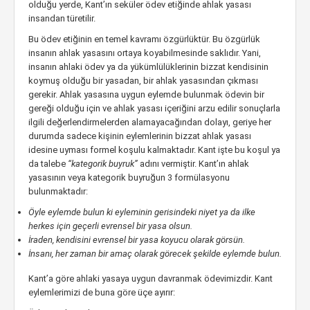
olduğu yerde, Kant’ın seküler ödev etiğinde ahlak yasası
insandan türetilir.
Bu ödev etiğinin en temel kavramı özgürlüktür. Bu özgürlük
insanın ahlak yasasını ortaya koyabilmesinde saklıdır. Yani,
insanın ahlaki ödev ya da yükümlülüklerinin bizzat kendisinin
koymuş olduğu bir yasadan, bir ahlak yasasından çıkması
gerekir. Ahlak yasasına uygun eylemde bulunmak ödevin bir
gereği olduğu için ve ahlak yasası içeriğini arzu edilir sonuçlarla
ilgili değerlendirmelerden alamayacağından dolayı, geriye her
durumda sadece kişinin eylemlerinin bizzat ahlak yasası
idesine uyması formel koşulu kalmaktadır. Kant işte bu koşul ya
da talebe
“kategorik buyruk”
adını vermiştir. Kant’ın ahlak
yasasının veya kategorik buyruğun 3 formülasyonu
bulunmaktadır:
Öyle eylemde bulun ki eyleminin gerisindeki niyet ya da ilke
herkes için geçerli evrensel bir yasa olsun.
İraden, kendisini evrensel bir yasa koyucu olarak görsün.
İnsanı, her zaman bir amaç olarak görecek şekilde eylemde bulun.
Kant’a göre ahlaki yasaya uygun davranmak ödevimizdir. Kant
eylemlerimizi de buna göre üçe ayırır: