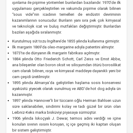
ışınlama
ile pişirme yöntemleri bunlardan bazılarıdır. 1970’de ilk
uygulaması gerçekleştirilen ve vakumda pişirme olarak bilinen
“sous vide”nin icadının temelleri de endüstri devriminin
kazanımlarının sonucudur. Bunların yanı sıra pek çok kimyasal
ve teknolojik icat ve buluş mutfakları değiştirmiştir. Bunlardan
bazıları aşağıda sıralanmıştır.
Kurutulmuş süt tozu İngiltere’de 1855 yılında kullanıma girmiştir.
İlk margarin 1869’da oleo-margarine adıyla patentini almıştır.
1873’te de dünyanın ilk margarin fabrikası açılmıştır.
1884 yılında Otto Friederich Schott, Carl Zeiss ve Ernst Abbe,
ana bileşenler olan boron oksit ve silisyumdan ötürü borosilikat
cam olarak bilinen, ısıya ve kimyasal maddeye dayanıklı yeni bir
cam çeşidi üretilmiştir.
1895 yılında Almanya’da geliştirilen haşlama sosis konservesi
ayaküstü yiyecek olarak sunulmuş ve ABD’de hot dog adıyla ün
kazanmıştır.
1897 yılında Hannover’li bir tüccarın oğlu Herman Bahlsen uzun
süre saklanabilen, sindirimi kolay ve tadı güzel bir ürün olan
Leibniz-Keks marka bisküviyi piyasaya sürmüştür.
1906 yılında İskoçyalı J. Dewar, termos adını verdiği ve içine
konulan sıvının ısısını koruyan, iç içe geçmiş iki kaptan oluşan
bir sistem geliştirmiştir.