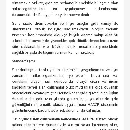
olmamakla birlikte, gıdalara herhangi bir şekilde bulaşmış olan
mikroorganizmaların ısı uygulamasıyla öldürülmesine
dayanmaktadır. Bu uygulamaya konserve denir.
Günümüzde thermoboxlar ve frigo araçlar gıda sanayinde
ulaştırmada büyük kolaylık sağlamaktadır. Soğuk tedarik
zincirinin korunmasında oldukça büyük öneme sahip olan bu
teknolojiler sayesinde yiyecekler çok düşük derecelerde uzun
süre saklanabilmekte, böylece uzak mesafelere yiyeceklerin
sağlıklı bir şekilde taşınması mümkün olmaktadır.
Standartlaşma
Standartlaşma, toplu yemek üretiminin yaygınlaşması ve aynı
zamanda mikroorganizmalar, yemeklerin bozulması vb.
konuların araştırılması sonucunda ortaya çıkan ve insan
sağlığını temel alan çalışmalar olup; mutfaklara gıda güvenlik
sistemlerini kazandırmıştır. Her ne kadar gıda güvenliğine ilişkin
düzenlemeler çok uzun yıllardır gerçekleştiriliyor olsa da gıda
güvenliğinin sistematik olarak uygulanması HACCP sisteminin
geliştirilmesine kadar beklemek durumunda kalmıştır.
Uzun yıllar süren çalışmaların neticesinde
HACCP
sistem olarak
adlandırılan sistem günümüzde yen bir boyut kazanmış olup;