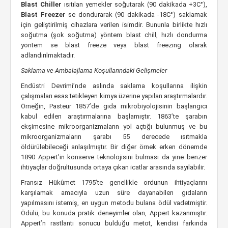
Blast Chiller
ısıtılan yemekler soğutarak (90 dakikada +3C°),
Blast Freezer
se dondurarak (90 dakikada -18C°) saklamak
için geliştirilmiş cihazlara verilen isimdir. Bununla birlikte hızlı
soğutma (şok soğutma) yöntem blast chill, hızlı dondurma
yöntem se blast freeze veya blast freezing olarak
adlandırılmaktadır.
Saklama ve Ambalajlama Koşullarındaki Gelişmeler
Endüstri Devrimi’nde aslında saklama koşullarına ilişkin
çalışmaları esas tetikleyen kimya üzerine yapılan araştırmalardır.
Örneğin, Pasteur 1857’de gıda mikrobiyolojisinin başlangıcı
kabul edilen araştırmalarına başlamıştır. 1863’te şarabın
ekşimesine mikroorganizmaların yol açtığı bulunmuş ve bu
mikroorganizmaların şarabı 55 derecede ısıtmakla
öldürülebileceği anlaşılmıştır. Bir diğer örnek erken dönemde
1890 Appert’in konserve teknolojisini bulması da yine benzer
ihtiyaçlar doğrultusunda ortaya çıkan icatlar arasında sayılabilir.
Fransız Hükûmet 1795’te genellikle ordunun ihtiyaçlarını
karşılamak amacıyla uzun süre dayanabilen gıdaların
yapılmasını istemiş, en uygun metodu bulana ödül vadetmiştir.
Ödülü, bu konuda pratik deneyimler olan, Appert kazanmıştır.
Appert’n rastlantı sonucu bulduğu metot, kendisi farkında