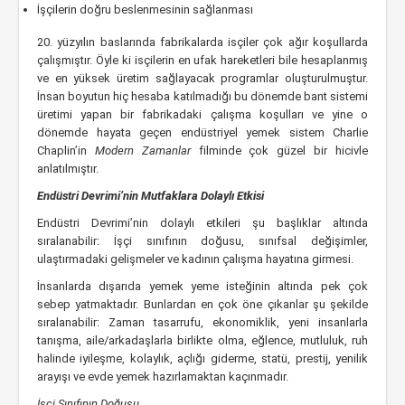
İşçilerin doğru beslenmesinin sağlanması
20. yüzyılın baslarında fabrikalarda isçiler çok ağır koşullarda
çalışmıştır. Öyle ki isçilerin en ufak hareketleri bile hesaplanmış
ve en yüksek üretim sağlayacak programlar oluşturulmuştur.
İnsan boyutun hiç hesaba katılmadığı bu dönemde bant sistemi
üretimi yapan bir fabrikadaki çalışma koşulları ve yine o
dönemde hayata geçen endüstriyel yemek sistem Charlie
Chaplin’in
Modern Zamanlar
filminde çok güzel bir hicivle
anlatılmıştır.
Endüstri Devrimi’nin Mutfaklara Dolaylı Etkisi
Endüstri Devrimi’nin dolaylı etkileri şu başlıklar altında
sıralanabilir: İşçi sınıfının doğusu, sınıfsal değişimler,
ulaştırmadaki gelişmeler ve kadının çalışma hayatına girmesi.
İnsanlarda dışarıda yemek yeme isteğinin altında pek çok
sebep yatmaktadır. Bunlardan en çok öne çıkanlar şu şekilde
sıralanabilir: Zaman tasarrufu, ekonomiklik, yeni insanlarla
tanışma, aile/arkadaşlarla birlikte olma, eğlence, mutluluk, ruh
halinde iyileşme, kolaylık, açlığı giderme, statü, prestij, yenilik
arayışı ve evde yemek hazırlamaktan kaçınmadır.
İşçi Sınıfının Doğuşu