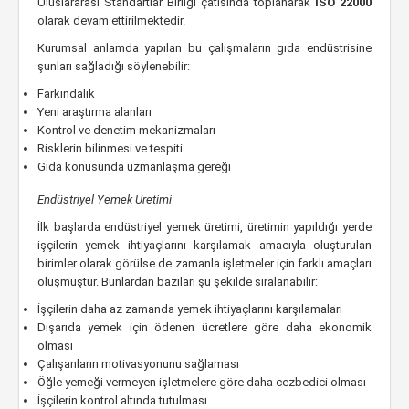
Uluslararası Standartlar Birliği çatısında toplanarak
ISO 22000
olarak devam ettirilmektedir.
Kurumsal anlamda yapılan bu çalışmaların gıda endüstrisine
şunları sağladığı söylenebilir:
Farkındalık
Yeni araştırma alanları
Kontrol ve denetim mekanizmaları
Risklerin bilinmesi ve tespiti
Gıda konusunda uzmanlaşma gereği
Endüstriyel Yemek Üretimi
İlk başlarda endüstriyel yemek üretimi, üretimin yapıldığı yerde
işçilerin yemek ihtiyaçlarını karşılamak amacıyla oluşturulan
birimler olarak görülse de zamanla işletmeler için farklı amaçları
oluşmuştur. Bunlardan bazıları şu şekilde sıralanabilir:
İşçilerin daha az zamanda yemek ihtiyaçlarını karşılamaları
Dışarıda yemek için ödenen ücretlere göre daha ekonomik
olması
Çalışanların motivasyonunu sağlaması
Öğle yemeği vermeyen işletmelere göre daha cezbedici olması
İşçilerin kontrol altında tutulması