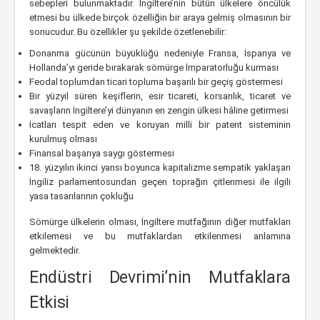
sebepleri bulunmaktadır. İngiltere’nin bütün ülkelere öncülük
etmesi bu ülkede birçok özelliğin bir araya gelmiş olmasının bir
sonucudur. Bu özellikler şu şekilde özetlenebilir:
Donanma gücünün büyüklüğü nedeniyle Fransa, İspanya ve
Hollanda’yı geride bırakarak sömürge İmparatorluğu kurması
Feodal toplumdan ticari topluma başarılı bir geçiş göstermesi
Bir yüzyıl süren keşiflerin, esir ticareti, korsanlık, ticaret ve
savaşların İngiltere’yi dünyanın en zengin ülkesi hâline getirmesi
İcatları tespit eden ve koruyan milli bir patent sisteminin
kurulmuş olması
Finansal başarıya saygı göstermesi
18. yüzyılın ikinci yarısı boyunca kapitalizme sempatik yaklaşan
İngiliz parlamentosundan geçen toprağın çitlenmesi ile ilgili
yasa tasarılarının çokluğu
Sömürge ülkelerin olması, İngiltere mutfağının diğer mutfakları
etkilemesi ve bu mutfaklardan etkilenmesi anlamına
gelmektedir.
Endüstri Devrimi’nin Mutfaklara
Etkisi