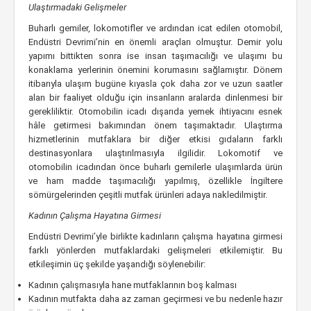
Ulaştırmadaki Gelişmeler
Buharlı gemiler, lokomotifler ve ardından icat edilen otomobil,
Endüstri Devrimi’nin en önemli araçları olmuştur. Demir yolu
yapımı bittikten sonra ise insan taşımacılığı ve ulaşımı bu
konaklama yerlerinin önemini korumasını sağlamıştır. Dönem
itibarıyla ulaşım bugüne kıyasla çok daha zor ve uzun saatler
alan bir faaliyet olduğu için insanların aralarda dinlenmesi bir
gerekliliktir. Otomobilin icadı dışarıda yemek ihtiyacını esnek
hâle getirmesi bakımından önem taşımaktadır. Ulaştırma
hizmetlerinin mutfaklara bir diğer etkisi gıdaların farklı
destinasyonlara ulaştırılmasıyla ilgilidir. Lokomotif ve
otomobilin icadından önce buharlı gemilerle ulaşımlarda ürün
ve ham madde taşımacılığı yapılmış, özellikle İngiltere
sömürgelerinden çeşitli mutfak ürünleri adaya nakledilmiştir.
Kadının Çalışma Hayatına Girmesi
Endüstri Devrimi’yle birlikte kadınların çalışma hayatına girmesi
farklı yönlerden mutfaklardaki gelişmeleri etkilemiştir. Bu
etkileşimin üç şekilde yaşandığı söylenebilir:
Kadının çalışmasıyla hane mutfaklarının boş kalması
Kadının mutfakta daha az zaman geçirmesi ve bu nedenle hazır