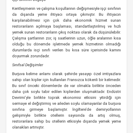
Kentleşmenin ve çalışma koşullarının değişmesiyle işçi sınıfının
da dışarıda yeme ihtiyacı ortaya çıkmıştır. Bu ihtiyacın
karşılanabilmesi için çok daha ekonomik hizmet sunan
restoranların açılmaya başlaması, standartlaştırılmış ve hızlı
yemek sunan restoranların çıkış noktası olarak da düşünülebilir.
Çalışma şartlarının zor, iş saatlerinin uzun, öğle aralarının kısa
olduğu bu dönemde işletmede yemek hizmetinin olmadığı
durumlarda isçi sınıfı verilen bu kısa süre içerisinde karnını
doyurmak zorundadır.
Sınıfsal Değişimler
Burjuva kelime anlamı olarak şehirde yasayıp özel imtiyazlara
sahip olan kişiler için kullanılan Fransızca kökenli bir kelimedir.
Bu sınıf önceki dönemlerde de var olmakla birlikte önceden
daha çok soylu tabir edilen kişilerden oluşmaktadır. Endüstri
Devrimi’yle birlikte toprak ekonomisi etkisini yitirdiği için
sermaye el değiştirmiş ve aileden soylu olamayanlar da burjuva
sınıfına girmeye başlamıştır. İngiltere’de demiryollarının
gelişimiyle birlikte otellerin sayısında da artış olmuş,
restoranlara sahip bu otellerin etkisiyle dışarıda yemek yeme
olanakları artmıştır.