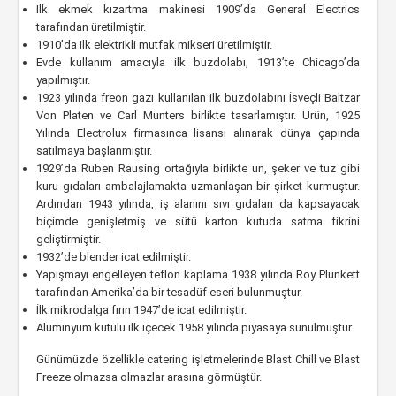
İlk ekmek kızartma makinesi 1909’da General Electrics
tarafından üretilmiştir.
1910’da ilk elektrikli mutfak mikseri üretilmiştir.
Evde kullanım amacıyla ilk buzdolabı, 1913’te Chicago’da
yapılmıştır.
1923 yılında freon gazı kullanılan ilk buzdolabını İsveçli Baltzar
Von Platen ve Carl Munters birlikte tasarlamıştır. Ürün, 1925
Yılında Electrolux firmasınca lisansı alınarak dünya çapında
satılmaya başlanmıştır.
1929’da Ruben Rausing ortağıyla birlikte un, şeker ve tuz gibi
kuru gıdaları ambalajlamakta uzmanlaşan bir şirket kurmuştur.
Ardından 1943 yılında, iş alanını sıvı gıdaları da kapsayacak
biçimde genişletmiş ve sütü karton kutuda satma fikrini
geliştirmiştir.
1932’de blender icat edilmiştir.
Yapışmayı engelleyen teflon kaplama 1938 yılında Roy Plunkett
tarafından Amerika’da bir tesadüf eseri bulunmuştur.
İlk mikrodalga fırın 1947’de icat edilmiştir.
Alüminyum kutulu ilk içecek 1958 yılında piyasaya sunulmuştur.
Günümüzde özellikle catering işletmelerinde Blast Chill ve Blast
Freeze olmazsa olmazlar arasına görmüştür.