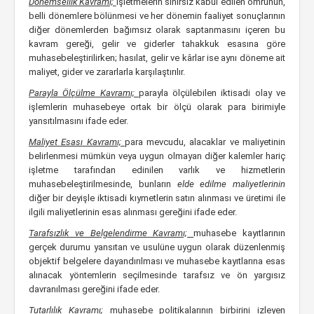
Dönemsellik Kavramı;
işletmelerin sınırsız kabul edilen ömrünün,
belli dönemlere bölünmesi ve her dönemin faaliyet sonuçlarının
diğer dönemlerden bağımsız olarak saptanmasını içeren bu
kavram gereği, gelir ve giderler tahakkuk esasına göre
muhasebeleştirilirken; hasılat, gelir ve kârlar ise aynı döneme ait
maliyet, gider ve zararlarla karşılaştırılır.
Parayla Ölçülme Kavramı;
parayla ölçülebilen iktisadi olay ve
işlemlerin muhasebeye ortak bir ölçü olarak para birimiyle
yansıtılmasını ifade eder.
Maliyet Esası Kavramı;
para mevcudu, alacaklar ve maliyetinin
belirlenmesi mümkün veya uygun olmayan diğer kalemler hariç
işletme tarafından edinilen varlık ve hizmetlerin
muhasebeleştirilmesinde, bunların
elde edilme maliyetlerinin
diğer bir deyişle iktisadi kıymetlerin satın alınması ve üretimi ile
ilgili maliyetlerinin esas alınması gereğini ifade eder.
Tarafsızlık ve Belgelendirme Kavramı;
muhasebe kayıtlarının
gerçek durumu yansıtan ve usulüne uygun olarak düzenlenmiş
objektif belgelere dayandırılması ve muhasebe kayıtlarına esas
alınacak yöntemlerin seçilmesinde tarafsız ve ön yargısız
davranılması gereğini ifade eder.
Tutarlılık Kavramı;
muhasebe politikalarının birbirini izleyen