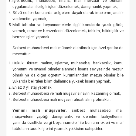
İşletmecilik, muhasebe, finans, mali mevzuat ve bunların
uygulamaları ile ilgili işleri düzenlemek, danışmanlık yapmak,
Sözü edilen konularda belgelere dayalı olarak inceleme, analiz
ve denetim yapmak,
Mali tablolar ve beyannamelerle ilgili konularda yazılı görüş
vermek, rapor ve benzerlerini düzenlemek; tahkim, bilirkişilik ve
benzeri işleri yapmak.
Serbest muhasebeci mali müşavir olabilmek için özel şartlar da
mevcuttur:
Hukuk, iktisat, maliye, işletme, muhasebe, bankacılık, kamu
yönetimi ve siyasal bilimler alanında lisans seviyesinde mezun
olmak ya da diğer öğretim kurumlarından mezun olsalar bile
yukarıda belirtilen bilim dallarında yüksek lisans yapmak,
En az 3 yıl staj yapmak,
Serbest muhasebeci ve mali müşavir sınavını kazanmış olmak,
Serbest muhasebeci mali müşavir ruhsatı almış olmaktır.
Yeminli mali müşavirler,
serbest muhasebeci mali
müşavirlerin yaptığı danışmanlık ve denetim faaliyetlerinin
yanında özellikle vergi beyannameleri ile bunların ekleri ve mali
tabloların tasdik işlerini yapmak yetkisine sahiptirler.