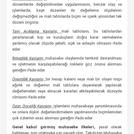
dönemlerde değiştirilmeden uygulanmasını, benzer olay ve
işlemlerde, kayıt düzenleri ile değerleme ölçülerinin
değişmezliğini ve mali tablolarda biçim ve içerik yönünden tek
düzeni öngörür.
Tam Açıklama Kavramı;
mali tabloların, bu tablolardan
yararlanacak kişi ve kuruluşların doğru karar vermelerine
yardımcı olacak ölçüde yeterli, açık ve anlaşılır olmasını ifade
eder.
İhtiyatlılık Kavramı;
muhasebe olaylarında temkinli davranılması
ve işletmenin karşılaşabileceği risklerin göz önüne alınması
gereğini ifade eder.
Önemlilik Kavramı;
bir hesap kalemi veya mali bir olayın nispi
ağırlık ve değerinin mali tablolara dayanılarak yapılacak
değerlemeleri veya alınacak kararları etkileyebilecek düzeyde
olmasını ifade eder.
Özün Önceliği Kavramı;
işlemlerin muhasebeye yansıtılmasında
ve onlara ilişkin değerlendirmelerin yapılmasında biçimlerinden
çok özlerinin esas alınması gereğini ifade eder.
Genel kabul görmüş muhasebe ilkeleri,
yasal olarak
belirlenen, tüm işletmeler için geçerli olan, Tekdüzen Muhasebe