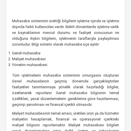
Muhasebe sisteminin ürettiği bilgilerin işletme içinde ve işletme
dışında farklı kullanıcıları vardır. Belirli dönemlerde işletme varlık
ve kaynaklarının mevcut durumu ve faaliyet sonucunun ne
olduğuna ilişkin bilgilerin, işletmenin taraflarıyla paylaşılması
zorunludur. Bilgi sistemi olarak muhasebe üçe ayrılır:
Genel muhasebe
Maliyet muhasebesi
Yönetim muhasebesi
Tüm işletmelerin muhasebe sisteminin omurgasını oluşturan
Genel muhasebenin
geçmiş dönemde gerçekleştirilen
faaliyetleri tanımlanmaya yönelik olarak hazırladığı bilgiler,
özetlenerek raporlanır. Genel muhasebe bilgisinin temel
özellikleri, yasal düzenlemelerin gereklerine göre hazırlanması,
geçmişi yansıtması ve finansal içerikli olmasıdır.
Maliyet muhasebesinin
temel amacı, üretilen ürün ya da hizmetin
maliyetini hesaplamak, finansal ve operasyonel içerikteki
maliyet bilgisini raporlamaktır. Maliyet muhasebesi bilgileri
yasal düzenlemelere göre değil, üretim ve teknolojinin