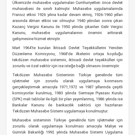
Ülkemizde muhasebe uygulamaları Cumhuriyetten önce devlet
muhasebesi ile sınırlı kalmıştır. Muhasebe uygulamalarında
Fransız etkisi 1926 yılına kadar devam etmiş, 1926-1960 yılları
arasında Alman etkisi var olmuştur. 1940 yılından sonra çıkan
Kazanç Vergisi Kanunu ile 1950 yılında çıkarılan Gelir Vergisi
Kanunu, muhasebe uygulamalarının önemini arttırarak
gelişmesine hizmet etmiştir.
Mart 1964’te kurulan İktisadi Devlet Teşekküllerini Yeniden
Düzenleme Komisyonu, 1968’de ilkelerini ortaya koyduğu
tekdüzen muhasebe sistemini, iktisadi devlet teşekkülleri için
zorunlu ve özel sektör için ise isteğe bağlı olmasını önermiştir.
Tekdüzen Muhasebe Sisteminin Türkiye genelinde tüm
işletmeler için zorunlu olarak uygulamaya konmasını
gerçekleştirmek amacıyla 1971,1972 ve 1987 yıllarında çeşitli
komisyonlar kurulmuş, 1983 yılında Sermaye Piyasası Kurulu
(SPK) mali tablolar ile ilgili bir plan yayımlanmış, 1986 yılında ise
Bankalar Kanunu ile bankacılık sektörü için hazırlanan
Tekdüzen Muhasebe Sistemi uygulamaya konulmuştur.
Muhasebe sisteminin Türkiye genelinde tüm işletmeler için
zorunlu olarak uygulamaya konulması amacıyla Maliye ve
Gümrük Bakanlığı 1992 yılında Muhasebe Sistemi Uygulama