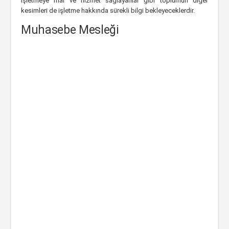
işletmeye mal ve hizmet sağlayanlar gibi toplumun diğer
kesimleri de işletme hakkında sürekli bilgi bekleyeceklerdir.
Muhasebe Mesleği