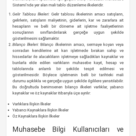
Sistemi’nde yer alan mali tablo düzenleme ilkeleridir.
Gelir Tablosu İlkeleri:
Gelir tablosu ilkelerinin amacı satışların,
gelirlerin, satışların maliyetinin, giderlerin, kar ve zararlara ait
hesapların ve belli bir döneme ait işletme faaliyetlerinin
sonuçlarının sınıflandırılarak gerçeğe uygun şekilde
gösterilmesini sağlamaktır.
Bilanço İlkeleri:
Bilanço ilkelerinin amacı, sermaye koyan veya
sonradan kendilerine ait karı işletmede bırakan sahip ve
hissedarlar ile alacaklıların işletmeye sağladıkları kaynaklar ve
bunlarla elde edilen varlıkların muhasebe kayıt, hesap ve
tablolarında anlamlı bir şekilde tespit edilmesi ve
gösterilmesidir. Böylece işletmenin belli bir tarihteki mali
durumu açıklıkla ve gerçeğe uygun şekilde ilgililere yansıtılabilir.
Bu doğrultuda benimsenen bilanço ilkeleri varlıklar, yabancı
kaynaklar ve öz kaynaklar itibarıyla üçe ayrılır:
Varlıklara İlişkin İlkeler
Yabancı Kaynaklara İlişkin İlkeler
Öz Kaynaklara İlişkin İlkeler
Muhasebe Bilgi Kullanıcıları ve