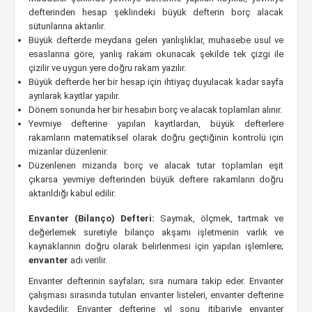
defterinden hesap şeklindeki büyük defterin borç alacak
sütunlarına aktarılır.
Büyük defterde meydana gelen yanlışlıklar, muhasebe usul ve
esaslarına göre, yanlış rakam okunacak şekilde tek çizgi ile
çizilir ve uygun yere doğru rakam yazılır.
Büyük defterde her bir hesap için ihtiyaç duyulacak kadar sayfa
ayrılarak kayıtlar yapılır.
Dönem sonunda her bir hesabın borç ve alacak toplamları alınır.
Yevmiye defterine yapılan kayıtlardan, büyük defterlere
rakamların matematiksel olarak doğru geçtiğinin kontrolü için
mizanlar düzenlenir.
Düzenlenen mizanda borç ve alacak tutar toplamları eşit
çıkarsa yevmiye defterinden büyük deftere rakamların doğru
aktarıldığı kabul edilir.
Envanter (Bilanço) Defteri:
Saymak, ölçmek, tartmak ve
değerlemek suretiyle bilanço akşamı işletmenin varlık ve
kaynaklarının doğru olarak belirlenmesi için yapılan işlemlere;
envanter
adı verilir.
Envanter defterinin sayfaları; sıra numara takip eder. Envanter
çalışması sırasında tutulan envanter listeleri, envanter defterine
kaydedilir. Envanter defterine yıl sonu itibariyle envanter