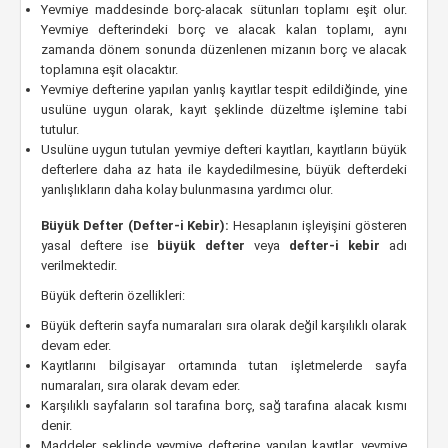
Yevmiye maddesinde borç-alacak sütunları toplamı eşit olur.
Yevmiye defterindeki borç ve alacak kalan toplamı, aynı
zamanda dönem sonunda düzenlenen mizanın borç ve alacak
toplamına eşit olacaktır.
Yevmiye defterine yapılan yanlış kayıtlar tespit edildiğinde, yine
usulüne uygun olarak, kayıt şeklinde düzeltme işlemine tabi
tutulur.
Usulüne uygun tutulan yevmiye defteri kayıtları, kayıtların büyük
defterlere daha az hata ile kaydedilmesine, büyük defterdeki
yanlışlıkların daha kolay bulunmasına yardımcı olur.
Büyük Defter (Defter-i Kebir):
Hesaplanın işleyişini gösteren
yasal deftere ise
büyük defter
veya
defter-i kebir
adı
verilmektedir.
Büyük defterin özellikleri:
Büyük defterin sayfa numaraları sıra olarak değil karşılıklı olarak
devam eder.
Kayıtlarını bilgisayar ortamında tutan işletmelerde sayfa
numaraları, sıra olarak devam eder.
Karşılıklı sayfaların sol tarafına borç, sağ tarafına alacak kısmı
denir.
Maddeler şeklinde yevmiye defterine yapılan kayıtlar, yevmiye