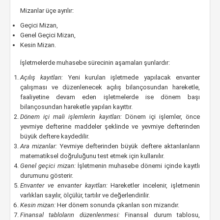
Mizanlar üçe ayrılır:
Geçici Mizan,
Genel Geçici Mizan,
Kesin Mizan.
İşletmelerde muhasebe sürecinin aşamaları şunlardır:
Açılış kayıtları:
Yeni kurulan işletmede yapılacak envanter
çalışması ve düzenlenecek açılış bilançosundan hareketle,
faaliyetine devam eden işletmelerde ise dönem başı
bilançosundan hareketle yapılan kayıttır.
Dönem içi mali işlemlerin kayıtları:
Dönem içi işlemler, önce
yevmiye defterine maddeler şeklinde ve yevmiye defterinden
büyük deftere kaydedilir.
Ara mizanlar:
Yevmiye defterinden büyük deftere aktarılanların
matematiksel doğruluğunu test etmek için kullanılır.
Genel geçici mizan:
İşletmenin muhasebe dönemi içinde kayıtlı
durumunu gösterir.
Envanter ve envanter kayıtları:
Hareketler incelenir, işletmenin
varlıkları sayılır, ölçülür, tartılır ve değerlendirilir.
Kesin mizan:
Her dönem sonunda çıkarılan son mizandır.
Finansal tabloların düzenlenmesi:
Finansal durum tablosu,