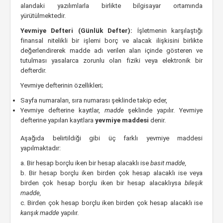
alandaki yazılımlarla birlikte bilgisayar ortamında
yürütülmektedir.
Yevmiye Defteri (Günlük Defter):
İşletmenin karşılaştığı
finansal nitelikli bir işlemi borç ve alacak ilişkisini birlikte
değerlendirerek madde adı verilen alan içinde gösteren ve
tutulması yasalarca zorunlu olan fiziki veya elektronik bir
defterdir.
Yevmiye defterinin özellikleri;
Sayfa numaraları, sıra numarası şeklinde takip eder,
Yevmiye defterine kayıtlar,
madde
şeklinde yapılır. Yevmiye
defterine yapılan kayıtlara
yevmiye maddesi
denir.
Aşağıda belirtildiği gibi üç farklı yevmiye maddesi
yapılmaktadır:
a. Bir hesap borçlu iken bir hesap alacaklı ise
basit madde,
b. Bir hesap borçlu iken birden çok hesap alacaklı ise veya
birden çok hesap borçlu iken bir hesap alacaklıysa
bileşik
madde,
c. Birden çok hesap borçlu iken birden çok hesap alacaklı ise
karışık madde
yapılır.