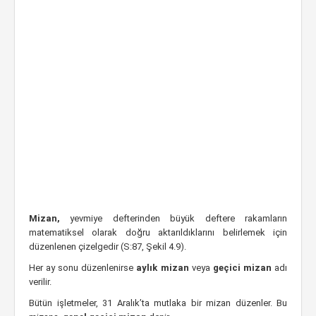
Mizan,
yevmiye defterinden büyük deftere rakamların
matematiksel olarak doğru aktarıldıklarını belirlemek için
düzenlenen çizelgedir (S:87, Şekil 4.9).
Her ay sonu düzenlenirse
aylık mizan
veya
geçici mizan
adı
verilir.
Bütün işletmeler, 31 Aralık’ta mutlaka bir mizan düzenler. Bu