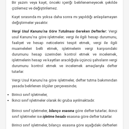
Bir yazım veya kayıt, önceki içeriği belirlenemeyecek şekilde
çizilemez ve değiştirilemez.
Kayıt sırasında mı yoksa daha sonra mı yapıldığı anlaşılamayan
değiştirmeler yasaktır.
Vergi Usul Kanunu’na Göre Tutulması Gereken Defterler:
Vergi
usul Kanunu’na göre işletmeler; vergi ile ilgili hesap durumunu,
faaliyet ve hesap neticelerini tespit etmek, vergi ile ilgili
muameleleri belli etmek, işletmelerin vergi karşısındaki
durumunu hesap üzerinden kontrol etmek ve incelemek,
işletmelerin hesap ve kayıtları aracılığıyla üçüncü şahısların vergi
durumunu kontrol etmek ve incelemek amaçlarıyla defter
tutarlar.
Vergi Usul Kanunu’na göre işletmeler, defter tutma bakımından
yasada belirlenen ölçüler çerçevesinde;
Birinci sınıf işletmeler,
İkinci sınıf işletmeler olarak iki gruba ayrılmaktadır.
Birinci sınıf işletmeler,
bilanço esasına
göre defter tutarlar; ikinci
sınıf işletmeler ise
işletme hesabı
esasına göre defter tutarlar.
Birinci sınıf işletmeler, bilanço esasına göre aşağıdaki defterleri