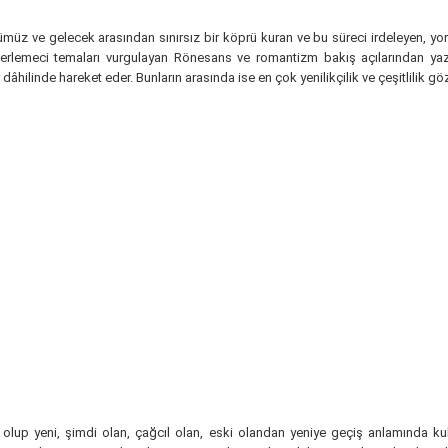
nümüz ve gelecek arasından sınırsız bir köprü kuran ve bu süreci irdeleyen, 
e ilerlemeci temaları vurgulayan Rönesans ve romantizm bakış açılarından yaz
dâhilinde hareket eder. Bunların arasında ise en çok yenilikçilik ve çeşitlilik gö
lup yeni, şimdi olan, çağcıl olan, eski olandan yeniye geçiş anlamında ku