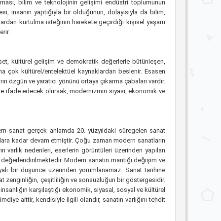
ması, bilim ve teknolojinin gelişimi endüstri toplumunun
, insanın yaptığıyla bir olduğunun, dolayısıyla da bilim,
lardan kurtulma isteğinin harekete geçirdiği kişisel yaşam
rir.
, kültürel gelişim ve demokratik değerlerle bütünleşen,
ha çok kültürel/entelektüel kaynaklardan beslenir. Esasen
arın özgün ve yaratıcı yönünü ortaya çıkarma çabaları vardır.
fte ifade edecek olursak, modernizmin siyasi, ekonomik ve
dern sanat gerçek anlamda 20. yüzyıldaki süregelen sanat
 yıllara kadar devam etmiştir. Çoğu zaman modern sanatların
varlık nedenleri, eserlerin görüntüleri üzerinden yapılan
 değerlendirilmektedir. Modern sanatın mantığı değişim ve
ayalı bir düşünce üzerinden yorumlanamaz. Sanat tarihine
t zenginliğin, çeşitliliğin ve sonsuzluğun bir göstergesidir.
nsanlığın karşılaştığı ekonomik, siyasal, sosyal ve kültürel
 aittir, kendisiyle ilgili olandır, sanatın varlığını tehdit