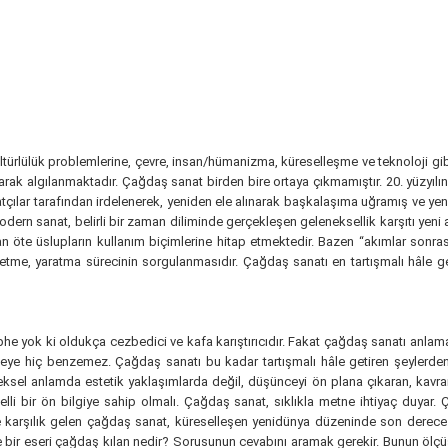
ltürlülük problemlerine, çevre, insan/hümanizma, küreselleşme ve teknoloji gi
 olarak algılanmaktadır. Çağdaş sanat birden bire ortaya çıkmamıştır. 20. yüzyı
anatçılar tarafından irdelenerek, yeniden ele alınarak başkalaşıma uğramış ve 
 sanat, belirli bir zaman diliminde gerçekleşen geleneksellik karşıtı yeni akı
an öte üslupların kullanım biçimlerine hitap etmektedir. Bazen “akımlar sonra
üretme, yaratma sürecinin sorgulanmasıdır. Çağdaş sanatı en tartışmalı hâle 
 yok ki oldukça cezbedici ve kafa karıştırıcıdır. Fakat çağdaş sanatı anla
nmeye hiç benzemez. Çağdaş sanatı bu kadar tartışmalı hâle getiren şeylerden 
sel anlamda estetik yaklaşımlarda değil, düşünceyi ön plana çıkaran, kavramı 
li bir ön bilgiye sahip olmalı. Çağdaş sanat, sıklıkla metne ihtiyaç duyar. Ç
 karşılık gelen çağdaş sanat, küreselleşen yenidünya düzeninde son derece etk
 bir eseri çağdaş kılan nedir? Sorusunun cevabını aramak gerekir. Bunun ölçü