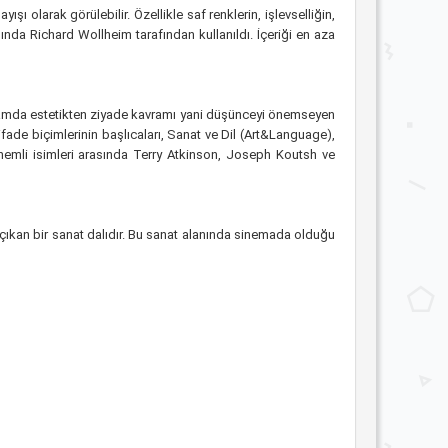
ı olarak görülebilir. Özellikle saf renklerin, işlevselliğin,
ında Richard Wollheim tarafından kullanıldı. İçeriği en aza
 anlamda estetikten ziyade kavramı yani düşünceyi önemseyen
ifade biçimlerinin başlıcaları, Sanat ve Dil (Art&Language),
önemli isimleri arasında Terry Atkinson, Joseph Koutsh ve
a çıkan bir sanat dalıdır. Bu sanat alanında sinemada olduğu