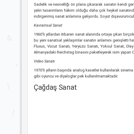
Sadelik ve nesnelliği ön plana çıkararak sanatın kendi gerçe
yalın tasarımların hâkim olduğu daha çok heykel sanatında 
indirgenmiş sanat anlamına geliyordu. Soyut dışavurumculuk 
Kavramsal Sanat
1960’lı yıllardan itibaren sanat alanında ortaya çıkan bir
bu yeni sanatsal yaklaşımlar sanatın anlamını genişletti ha
Fluxus, Vücut Sanatı, Yeryüzü Sanatı, Yoksul Sanat, Olay
Almanyadaki Reichstag binasını paketleyerek isim yapan Ch
Video Sanatı
1970’li yılların başında analog kasetler kullanılarak sinem
gibi oyuncu ve diyaloglar pek kullanılmamaktadır.
Çağdaş Sanat