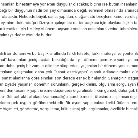
 insanları birleştirmeye yönelten duygular olacaktır, biçimi ise bütün insanlar
leceği bir duygunun nadir bir şey olmasında değil, evrensel olmasında aranac
i olacaktır. Neticede büyük sanat yapıtları, olağanüstü bireylerin kendi varol
eyimine dokunduğu düzeyde, çalışması da bir başkası için olaylara ilişkin t
ıyla kendileri için belirleyici önem taşıyan konuların anlamları üzerine tahminl
ışılmaya değer yönü de budur.
li bir dönemi ve bu başlıklar altında farklı felsefe, farklı materyal ve yönteml
t” kavramları geniş açıdan bakıldığında aynı dönemi içermekle yani aynı anla
ş olan daha geniş bir zaman dilimine hitap eden, yaşanılan bir dönemi yani za
tçıların çalışmaları daha çok “sanat eseri/yapıtı” olarak adlandırılmakta gün
sanat alanlarına göre sınırları son derece esnek bir alandır. Sanatçının özg
 ziyade yaşanan dönemin sorunlarını, gerçekliklerini, olgularını sorgulayan
rinden tasarım/ yapıt üretme düşüncesi ölçü alınabilirken güncel, daha çok ha
mser. Güncel, aktüel olana/zamansallığa işaret etmenin ötesinde alışılmışın dı
mlama pek uygun görülmemektedir. Bir ayrım yapılacaksa belki ürünün temas
e biçimleri, gönderme, sorgulama, kültür, imaj gibi argümanlar; özellikle bienall