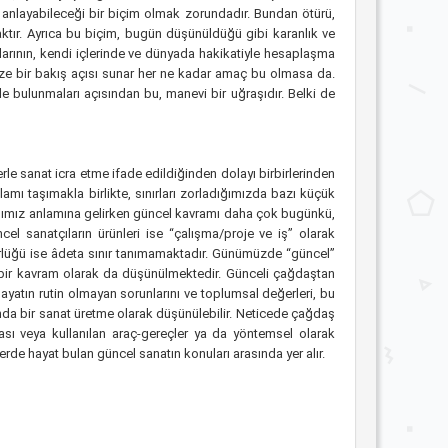
ın anlayabileceği bir biçim olmak zorundadır. Bundan ötürü,
aktır. Ayrıca bu biçim, bugün düşünüldüğü gibi karanlık ve
uşlarının, kendi içlerinde ve dünyada hakikatiyle hesaplaşma
aze bir bakış açısı sunar her ne kadar amaç bu olmasa da.
erde bulunmaları açısından bu, manevi bir uğraşıdır. Belki de
erle sanat icra etme ifade edildiğinden dolayı birbirlerinden
mı taşımakla birlikte, sınırları zorladığımızda bazı küçük
manımız anlamına gelirken güncel kavramı daha çok bugünkü,
cel sanatçıların ürünleri ise “çalışma/proje ve iş” olarak
ürlüğü ise âdeta sınır tanımamaktadır. Günümüzde “güncel”
 bir kavram olarak da düşünülmektedir. Günceli çağdaştan
yatın rutin olmayan sorunlarını ve toplumsal değerleri, bu
şında bir sanat üretme olarak düşünülebilir. Neticede çağdaş
ı veya kullanılan araç-gereçler ya da yöntemsel olarak
erde hayat bulan güncel sanatın konuları arasında yer alır.