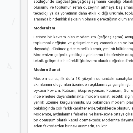
sözlüğünde çağdaşlığın/çağdaşlaşmanın karşılığı olarak 
oluşumu ve toplumun refah düzeyinin artmaya başlaması il
teknoloji ya da yönetimin daha etkili kıldığı üretimle, t
arasında bir denklik ilişkisinin olması gerektiğinin olumla
Modernizm
Latince bir kavram olan modernizm (çağdaşlaşma) Avrupa
toplumsal değişim ve gelişimlerle eş zamanlı olan ve bu 
dayandığı düşünce geleneksellik karşıtı, yeni bir kültür ara
Modernizm çağcılık yenilikçi aydınlanma felsefesiyle ort
teknik gelişmelerin sürekliliği/devamı olarak değerlendirebil
Modern Sanat
Modern sanat, ilk defa 18. yüzyılın sonundaki sanatçıla
akımlarının oluşumları üzerinden açıklanmaya çalışılmıştır
öyküsü Fovizm, Kübizm, Ekspresyonizm, Fütürizm, Sürreali
incelemelere dayandırılmakta, modern sanat, estetik algı
yenilik üzerine kurgulanmıştır. Bu bakımdan modern plas
bakıldığında çok farklı karakterlerde/tekniklerde oluşturula
Modernite, aydınlanma felsefesi ve hareketiyle ortaya çıkan
bir dönüşüm olarak kabul görmektedir. Modernite dayanağını 
eden faktörlerden bir nevi arınmadır, anlıktır.