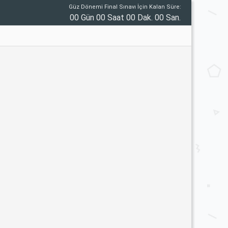
Güz Dönemi Final Sınavı İçin Kalan Süre:
00 Gün 00 Saat 00 Dak. 00 San.