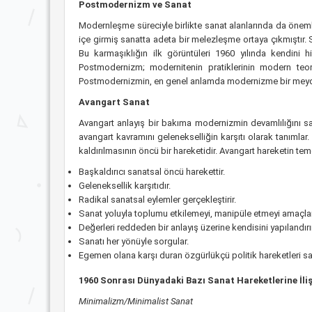
Postmodernizm ve Sanat
Modernleşme süreciyle birlikte sanat alanlarında da önemli ye
içe girmiş sanatta adeta bir melezleşme ortaya çıkmıştır. S
Bu karmaşıklığın ilk görüntüleri 1960 yılında kendini
Postmodernizm; modernitenin pratiklerinin modern teor
Postmodernizmin, en genel anlamda modernizme bir meyd
Avangart Sanat
Avangart anlayış bir bakıma modernizmin devamlılığını sa
avangart kavramını gelenekselliğin karşıtı olarak tanımlar.
kaldırılmasının öncü bir hareketidir. Avangart hareketin tem
Başkaldırıcı sanatsal öncü harekettir.
Geleneksellik karşıtıdır.
Radikal sanatsal eylemler gerçekleştirir.
Sanat yoluyla toplumu etkilemeyi, manipüle etmeyi amaçlar
Değerleri reddeden bir anlayış üzerine kendisini yapılandırır
Sanatı her yönüyle sorgular.
Egemen olana karşı duran özgürlükçü politik hareketleri sa
1960 Sonrası Dünyadaki Bazı Sanat Hareketlerine İliş
Minimalizm/Minimalist Sanat