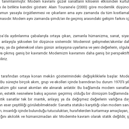
tanımlanmıştır. Modern kavramı güzel sanatların kilisenin etkisinden kurtul
e birlikte kendini gösterir. Alain Touraine’e (2000) göre modernlik düşüncesi
oplumun yasayla örgütlenmesi ve çıkarların ama aynı zamanda da tüm kısıtlama
nmasıdır. Modern aynı zamanda şimdi/an ile geçmiş arasındaki gelişim farkını içe
’da aydınlanma çabalarıyla ortaya çıkan, zamanla hümanizma, sanat, siyaset
anlayışla yükselen bir düşünce sistemidir. Modernist gelişmeler/akımlar da
yışı, ya da geleneksel olanı günün anlayışına uyarlama ve yeni değerlerin, olgul
aya çıkmış geniş bir kavramdır. Modernizm kavramını daha geniş bir perspekti
iriz.
r tarafından ortaya konan mekân gösterimindeki değişikliklerle başlar. Mo
. Bu süreçte birçok akım, grup ve ekolleri içinde barındıran bu durum 1970’li
zm gibi sanat akımları ele alınarak anlatılır. Bu bağlamda modern sanatların 
nın, estetik nesnelere bakış açısının geçirmiş olduğu bir dönüşüm bağlamında
tik sanatlar tek bir mantık, anlayış ya da değişmez değerlerin varlığına d
n eser çeşitliliği görülebilmektedir. Sanatta statüko karşıtlığı olan modern sana
; insanlığı içinde bulunduğu tutuculuktan, hurafelerden kurtarmayı amaçlayan, i
akılcılık ve hümanizmadan alır. Modernite kavram olarak statik değildir, şimdiye