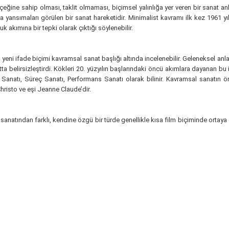
ğine sahip olması, taklit olmaması, biçimsel yalınlığa yer veren bir sanat anlayış
yansımaları görülen bir sanat hareketidir. Minimalist kavramı ilk kez 1961 yıl
akımına bir tepki olarak çıktığı söylenebilir.
çok yeni ifade biçimi kavramsal sanat başlığı altında incelenebilir. Geleneksel
tta belirsizleştirdi. Kökleri 20. yüzyılın başlarındaki öncü akımlara dayanan bu 
 Sanatı, Süreç Sanatı, Performans Sanatı olarak bilinir. Kavramsal sanatın 
risto ve eşi Jeanne Claude’dir.
a sanatından farklı, kendine özgü bir türde genellikle kısa film biçiminde ortay