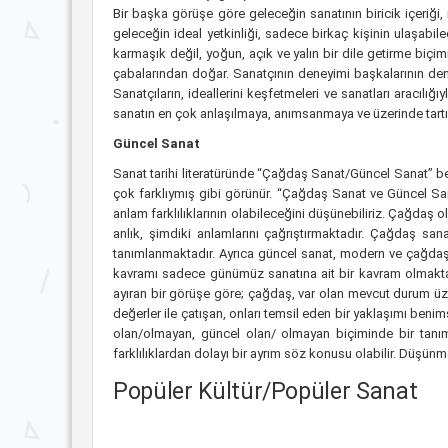
Bir başka görüşe göre geleceğin sanatının biricik içeriği,
geleceğin ideal yetkinliği, sadece birkaç kişinin ulaşabi
karmaşık değil, yoğun, açık ve yalın bir dile getirme biçim
çabalarından doğar. Sanatçının deneyimi başkalarının den
Sanatçıların, ideallerini keşfetmeleri ve sanatları aracılığ
sanatın en çok anlaşılmaya, anımsanmaya ve üzerinde tart
Güncel Sanat
Sanat tarihi literatüründe “Çağdaş Sanat/Güncel Sanat” belir
çok farklıymış gibi görünür. “Çağdaş Sanat ve Güncel Sana
anlam farklılıklarının olabileceğini düşünebiliriz. Çağda
anlık, şimdiki anlamlarını çağrıştırmaktadır. Çağdaş sana
tanımlanmaktadır. Ayrıca güncel sanat, modern ve çağdaş 
kavramı sadece günümüz sanatına ait bir kavram olmaktan
ayıran bir görüşe göre; çağdaş, var olan mevcut durum üze
değerler ile çatışan, onları temsil eden bir yaklaşımı beni
olan/olmayan, güncel olan/ olmayan biçiminde bir tanı
farklılıklardan dolayı bir ayrım söz konusu olabilir. Düşünm
Popüler Kültür/Popüler Sanat