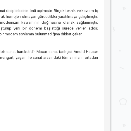
nat disiplinlerinin önü açılmıştır. Birçok teknik ve kavram iç
arak homojen olmayan görecelikler yaratılmaya çalışılmıştır.
ostmodernizm kavramının doğmasına olanak sağlanmıştır.
türüp yeni bir dönemi başlattığı sürece verilen addır.
r modern söylemin bulunmadığına dikkat çeker.
ir sanat hareketidir. Macar sanat tarihçisi Arnold Hauser
 avangart, yaşam ile sanat arasındaki tüm sınırların ortadan