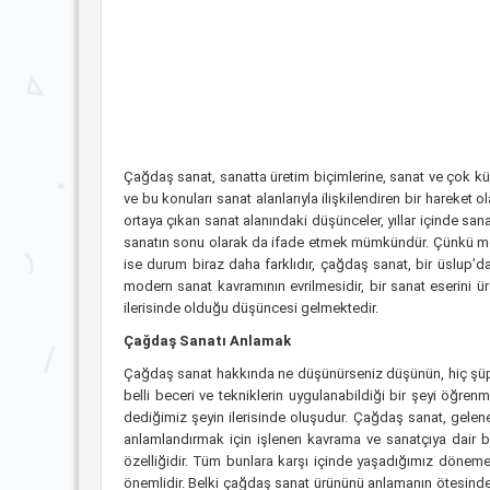
Çağdaş sanat, sanatta üretim biçimlerine, sanat ve çok kü
ve bu konuları sanat alanlarıyla ilişkilendiren bir hareket
ortaya çıkan sanat alanındaki düşünceler, yıllar içinde s
sanatın sonu olarak da ifade etmek mümkündür. Çünkü modern
ise durum biraz daha farklıdır, çağdaş sanat, bir üslup’d
modern sanat kavramının evrilmesidir, bir sanat eserini 
ilerisinde olduğu düşüncesi gelmektedir.
Çağdaş Sanatı Anlamak
Çağdaş sanat hakkında ne düşünürseniz düşünün, hiç şüphe
belli beceri ve tekniklerin uygulanabildiği bir şeyi öğre
dediğimiz şeyin ilerisinde oluşudur. Çağdaş sanat, gelenek
anlamlandırmak için işlenen kavrama ve sanatçıya dair bel
özelliğidir. Tüm bunlara karşı içinde yaşadığımız döneme
önemlidir. Belki çağdaş sanat ürününü anlamanın ötesinde