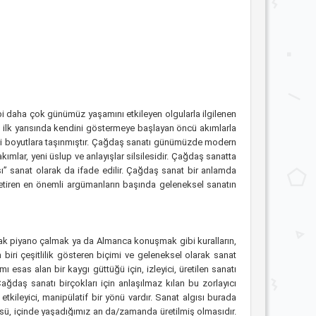
bi daha çok günümüz yaşamını etkileyen olgularla ilgilenen
lın ilk yarısında kendini göstermeye başlayan öncü akımlarla
yeni boyutlara taşınmıştır. Çağdaş sanatı günümüzde modern
mlar, yeni üslup ve anlayışlar silsilesidir. Çağdaş sanatta
sı” sanat olarak da ifade edilir. Çağdaş sanat bir anlamda
getiren en önemli argümanların başında geleneksel sanatın
mak piyano çalmak ya da Almanca konuşmak gibi kuralların,
biri çeşitlilik gösteren biçimi ve geleneksel olarak sanat
esas alan bir kaygı güttüğü için, izleyici, üretilen sanatı
ağdaş sanatı birçokları için anlaşılmaz kılan bu zorlayıcı
ileyici, manipülatif bir yönü vardır. Sanat algısı burada
sü, içinde yaşadığımız an da/zamanda üretilmiş olmasıdır.