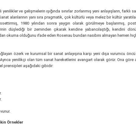
nilikler ve gelişmelerin ışığında sınırlar zorlanmış yeni anlayışların, farklı sa
anat alanlarının yanı sıra pragmatik, çok kültürlü veya melez bir kültür yaratıl
 hissettirmiş, 1980 yılından sonra yaygın olarak görülmeye başlanmış, p
inin düşlediği bir zeminden çıkarak kendine yabancılaştığı, kendini dönüş
an okuma olduğunu ifade eden Rosenau bundan nasibini almayan hemen hiçbi
ğlayan özerk ve kurumsal bir sanat anlayışına karşı yeni dışa vurumcu öncü b
 Ayrıca yenilikçi olan tüm sanat hareketlerini avangart olarak görür. Ona göre
el prensipleri aşağıdaki gibidir:
.
.
vunur.
kin Örnekler