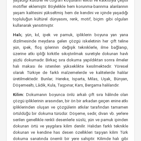
yaşadığı kültürel ve coğrafi koşulların etkisi ve katkısıyla çeşitli
motifler eklemiştir. Böylelikle hem korunma-barınma alanlarının
yaşam kalitesini yükseltmiş hem de kendini ve içinde yaşadığı
topluluğun kültürel dünyasını, renk, motif, biçim gibi olguları
kullanarak yansıtmıştır.
Halı;
yün, kıl, ipek ve pamuk, ipliklerin boyuna yan yana
dizilmesinde meydana gelen çözgü iskeletinin her çift teline
yün, ipek, floş iplerinin değişik tekniklerle, ilme bağlanıp,
üzerine atkı ipliği kirkitle sıkıştırılmak suretiyle dokunan havlı
yüzlü dokumadır. Birkaç sıra dokuma yapıldıktan sonra ilmeler
halı makası ile istenilen yükseklikte kesilmektedir. Yöresel
olarak Türkiye de farklı malzemelerde ve kalitelerde halılar
üretilmektedir. Bunlar; Hereke, Isparta, Milas, Uşak, Bünyan,
Döşemealtı, Lâdik, Kula, Taşpınar, Kars, Bergama halılarıdır.
Kilim:
Dokumanın boyunca önlü arkalı çift sıra hâlinde olan
çözgü ipliklerinin arasından, bir ön bir arkadan geçen enine atkı
ipliklerinden oluşan ve çözgülerin atkılar tarafından tamamen
örtüldüğü bir dokuma türüdür. Döşeme, sedir, divan vb. yerlere
serilen genellikle renkli desenlerle süslü, yün ve pamuk ipinden
dokunan örtü ve yaygılara kilim denilir. Halıdan farklı teknikle
dokunan ve kendine has desen özellikleri taşıyan kilim Türk
dokuma sanatında önemli bir yere sahiptir. Kilimde halı gibi