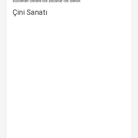
süslenen ciltlere ise zilbahar cilt denilir.
Çini Sanatı