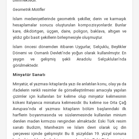
bilinmektedir.
Geometrik Motifler
İslam medeniyetlerinde geometrik şekiller, derin ve karmaşık
hesaplamalar sonucu oluşturulan kompozisyonlardır. Bunlar
kare, dikdörtgen, üçgen, daire, poligon, baklava, altıgen ve
yıldız gibi basit şekillerin birleşmesiyle oluşmuştur.
İslam öncesi dönemden itibaren Uygurlar, Selçuklu, Beylikler
Dönemi ve Osmanlı Devleti’nde yoğun olarak kullanılmıştır. En
yaygın ve gelişmiş şekli Anadolu Selçukluları’nda
görülmektedir.
Minyatür Sanatı
Minyatür, el yazması kitaplarda yazı ile anlatılan konu, olay ya da
ifadelerin renkli resimler ile görselleştirilmesi amacıyla yapılan
çizimler için kullanılan bir kelime olup minyatür kelimesinin
kökeni İtalyanca miniatura kelimesidir. Bu kelime ise Orta Çağ
Avrupası’nda el yazması kitapların bölüm başlarındaki ilk
harflerin boyanmasında ve süslenmesinde kullanılan minium
denilen maden kırmızısı renginden almaktadır. Eski Türk resim
sanatı Budizm, Maniheizm ve İslam devri olarak üç din
çerçevesi içinde gelişmiştir. Bu 8. yüzyıldan 19. yüzyıl sonuna