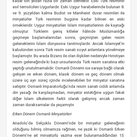
kadar bin yıldan fazla bir zaman demektir. Eski Türk resminin
asıl temsilcileri Uygurlardır. Eski Uygur harabelerinde bulunan 8.
ve 9. yüzyıldan kalma Budist ve Maniheist duvar resimleri ile
minyatürler Türk resminin bugüne kadar bilinen en eski
örnekleridir. Uygur minyatürleri İslam minyatürlerinin de kaynağı
olmuştur. Türklerin geniş kitleler hâlinde Müslümanlığa
geçmeye başlamalarından sonra, geçmişten gelen resim
geleneklerini İslam dünyasına tanıtmışlardır. Ancak İslamiyet’in
kabulünden sonra Türk resim sanatı soyut anlamlara yönelmeye
başlamıştır. Bu arada Bizans ile olan ilişkileri nedeniyle Hıristiyan
resim geleneğinde ki bazı unsurlarında Türk resim sanatına etki
yaptığı unutulmamalıdır. Osmanlı Dönemi ise saraya bağlı olarak
gelişen ve erken dönem, klasik dönem ve geç dönem olmak
üzere üç ayrı süreç içinde incelenebilen bir minyatür sanatına
sahiptir. Osmanlı İmparatorluğu’nda resim sanatı ciddi anlamda
din yasağı ile karşılaşmadan, minyatür estetiğine uygun fakat
diğer İslam ülkelerinin farklı olarak gelişmiş ancak zaman
zaman duraksamalar da yaşamıştır.
Erken Dönem Osmanlı Minyatürleri
Anadolu’da Selçuklu Dönemi’nde bir minyatür geleneğinin
olduğunu bilmiş olmamıza rağmen, ne yazık ki Osmanlı Erken
Dönemi’ne ait minyatürlü yazma eser bulunamadığından 15.