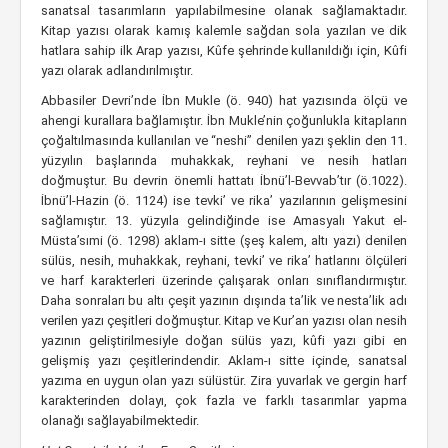
sanatsal tasarımların yapılabilmesine olanak sağlamaktadır.
Kitap yazısı olarak kamış kalemle sağdan sola yazılan ve dik
hatlara sahip ilk Arap yazısı, Kûfe şehrinde kullanıldığı için, Kûfi
yazı olarak adlandırılmıştır.
Abbasiler Devri’nde İbn Mukle (ö. 940) hat yazısında ölçü ve
ahengi kurallara bağlamıştır. İbn Mukle’nin çoğunlukla kitapların
çoğaltılmasında kullanılan ve “neshi” denilen yazı şeklin den 11.
yüzyılın başlarında muhakkak, reyhani ve nesih hatları
doğmuştur. Bu devrin önemli hattatı İbnü’l-Bevvab’tır (ö.1022).
İbnü’l-Hazin (ö. 1124) ise tevki’ ve rika’ yazılarının gelişmesini
sağlamıştır. 13. yüzyıla gelindiğinde ise Amasyalı Yakut el-
Müsta’sımi (ö. 1298) aklam-ı sitte (şeş kalem, altı yazı) denilen
sülüs, nesih, muhakkak, reyhani, tevki’ ve rika’ hatlarını ölçüleri
ve harf karakterleri üzerinde çalışarak onları sınıflandırmıştır.
Daha sonraları bu altı çeşit yazının dışında ta’lik ve nesta’lik adı
verilen yazı çeşitleri doğmuştur. Kitap ve Kur’an yazısı olan nesih
yazının geliştirilmesiyle doğan sülüs yazı, kûfi yazı gibi en
gelişmiş yazı çeşitlerindendir. Aklam-ı sitte içinde, sanatsal
yazıma en uygun olan yazı sülüstür. Zira yuvarlak ve gergin harf
karakterinden dolayı, çok fazla ve farklı tasarımlar yapma
olanağı sağlayabilmektedir.