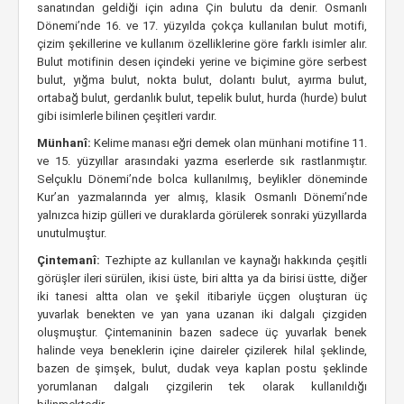
sanatından geldiği için adına Çin bulutu da denir. Osmanlı
Dönemi’nde 16. ve 17. yüzyılda çokça kullanılan bulut motifi,
çizim şekillerine ve kullanım özelliklerine göre farklı isimler alır.
Bulut motifinin desen içindeki yerine ve biçimine göre serbest
bulut, yığma bulut, nokta bulut, dolantı bulut, ayırma bulut,
ortabağ bulut, gerdanlık bulut, tepelik bulut, hurda (hurde) bulut
gibi isimlerle bilinen çeşitleri vardır.
Münhanî:
Kelime manası eğri demek olan münhani motifine 11.
ve 15. yüzyıllar arasındaki yazma eserlerde sık rastlanmıştır.
Selçuklu Dönemi’nde bolca kullanılmış, beylikler döneminde
Kur’an yazmalarında yer almış, klasik Osmanlı Dönemi’nde
yalnızca hizip gülleri ve duraklarda görülerek sonraki yüzyıllarda
unutulmuştur.
Çintemanî:
Tezhipte az kullanılan ve kaynağı hakkında çeşitli
görüşler ileri sürülen, ikisi üste, biri altta ya da birisi üstte, diğer
iki tanesi altta olan ve şekil itibariyle üçgen oluşturan üç
yuvarlak benekten ve yan yana uzanan iki dalgalı çizgiden
oluşmuştur. Çintemaninin bazen sadece üç yuvarlak benek
halinde veya beneklerin içine daireler çizilerek hilal şeklinde,
bazen de şimşek, bulut, dudak veya kaplan postu şeklinde
yorumlanan dalgalı çizgilerin tek olarak kullanıldığı