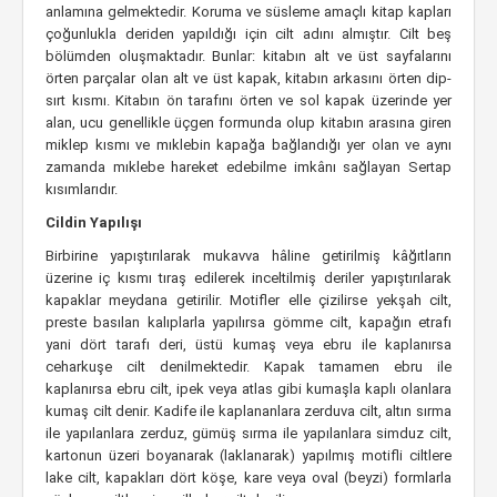
anlamına gelmektedir. Koruma ve süsleme amaçlı kitap kapları
çoğunlukla deriden yapıldığı için cilt adını almıştır. Cilt beş
bölümden oluşmaktadır. Bunlar: kitabın alt ve üst sayfalarını
örten parçalar olan alt ve üst kapak, kitabın arkasını örten dip-
sırt kısmı. Kitabın ön tarafını örten ve sol kapak üzerinde yer
alan, ucu genellikle üçgen formunda olup kitabın arasına giren
miklep kısmı ve mıklebin kapağa bağlandığı yer olan ve aynı
zamanda mıklebe hareket edebilme imkânı sağlayan Sertap
kısımlarıdır.
Cildin Yapılışı
Birbirine yapıştırılarak mukavva hâline getirilmiş kâğıtların
üzerine iç kısmı tıraş edilerek inceltilmiş deriler yapıştırılarak
kapaklar meydana getirilir. Motifler elle çizilirse yekşah cilt,
preste basılan kalıplarla yapılırsa gömme cilt, kapağın etrafı
yani dört tarafı deri, üstü kumaş veya ebru ile kaplanırsa
ceharkuşe cilt denilmektedir. Kapak tamamen ebru ile
kaplanırsa ebru cilt, ipek veya atlas gibi kumaşla kaplı olanlara
kumaş cilt denir. Kadife ile kaplananlara zerduva cilt, altın sırma
ile yapılanlara zerduz, gümüş sırma ile yapılanlara simduz cilt,
kartonun üzeri boyanarak (laklanarak) yapılmış motifli ciltlere
lake cilt, kapakları dört köşe, kare veya oval (beyzi) formlarla