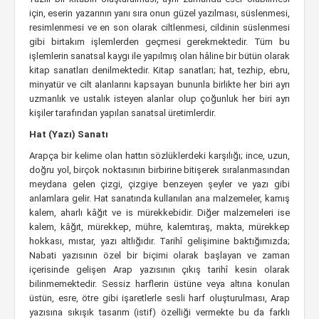
için, eserin yazarının yanı sıra onun güzel yazılması, süslenmesi,
resimlenmesi ve en son olarak ciltlenmesi, cildinin süslenmesi
gibi birtakım işlemlerden geçmesi gerekmektedir. Tüm bu
işlemlerin sanatsal kaygı ile yapılmış olan hâline bir bütün olarak
kitap sanatları denilmektedir. Kitap sanatları; hat, tezhip, ebru,
minyatür ve cilt alanlarını kapsayan bununla birlikte her biri ayrı
uzmanlık ve ustalık isteyen alanlar olup çoğunluk her biri ayrı
kişiler tarafından yapılan sanatsal üretimlerdir.
Hat (Yazı) Sanatı
Arapça bir kelime olan hattın sözlüklerdeki karşılığı; ince, uzun,
doğru yol, birçok noktasının birbirine bitişerek sıralanmasından
meydana gelen çizgi, çizgiye benzeyen şeyler ve yazı gibi
anlamlara gelir. Hat sanatında kullanılan ana malzemeler, kamış
kalem, aharlı kâğıt ve is mürekkebidir. Diğer malzemeleri ise
kalem, kâğıt, mürekkep, mühre, kalemtıraş, makta, mürekkep
hokkası, mıstar, yazı altlığıdır. Tarihî gelişimine baktığımızda;
Nabati yazısının özel bir biçimi olarak başlayan ve zaman
içerisinde gelişen Arap yazısının çıkış tarihî kesin olarak
bilinmemektedir. Sessiz harflerin üstüne veya altına konulan
üstün, esre, ötre gibi işaretlerle sesli harf oluşturulması, Arap
yazısına sıkışık tasarım (istif) özelliği vermekte bu da farklı