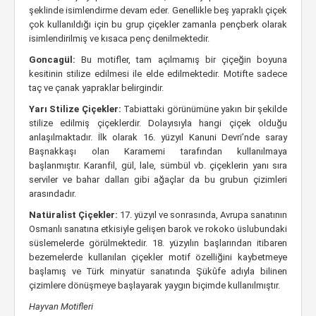
şeklinde isimlendirme devam eder. Genellikle beş yapraklı çiçek
çok kullanıldığı için bu grup çiçekler zamanla pençberk olarak
isimlendirilmiş ve kısaca penç denilmektedir.
Goncagül:
Bu motifler, tam açılmamış bir çiçeğin boyuna
kesitinin stilize edilmesi ile elde edilmektedir. Motifte sadece
taç ve çanak yapraklar belirgindir.
Yarı Stilize Çiçekler:
Tabiattaki görünümüne yakın bir şekilde
stilize edilmiş çiçeklerdir. Dolayısıyla hangi çiçek olduğu
anlaşılmaktadır. İlk olarak 16. yüzyıl Kanuni Devri’nde saray
Başnakkaşı olan Karamemi tarafından kullanılmaya
başlanmıştır. Karanfil, gül, lale, sümbül vb. çiçeklerin yanı sıra
serviler ve bahar dalları gibi ağaçlar da bu grubun çizimleri
arasındadır.
Natüralist Çiçekler:
17. yüzyıl ve sonrasında, Avrupa sanatının
Osmanlı sanatına etkisiyle gelişen barok ve rokoko üslubundaki
süslemelerde görülmektedir. 18. yüzyılın başlarından itibaren
bezemelerde kullanılan çiçekler motif özelliğini kaybetmeye
başlamış ve Türk minyatür sanatında Şükûfe adıyla bilinen
çizimlere dönüşmeye başlayarak yaygın biçimde kullanılmıştır.
Hayvan Motifleri