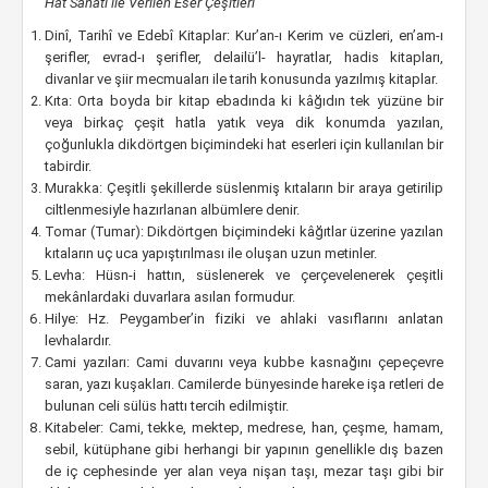
Hat Sanatı ile Verilen Eser Çeşitleri
Dinî, Tarihî ve Edebî Kitaplar: Kur’an-ı Kerim ve cüzleri, en’am-ı
şerifler, evrad-ı şerifler, delailü’l- hayratlar, hadis kitapları,
divanlar ve şiir mecmuaları ile tarih konusunda yazılmış kitaplar.
Kıta: Orta boyda bir kitap ebadında ki kâğıdın tek yüzüne bir
veya birkaç çeşit hatla yatık veya dik konumda yazılan,
çoğunlukla dikdörtgen biçimindeki hat eserleri için kullanılan bir
tabirdir.
Murakka: Çeşitli şekillerde süslenmiş kıtaların bir araya getirilip
ciltlenmesiyle hazırlanan albümlere denir.
Tomar (Tumar): Dikdörtgen biçimindeki kâğıtlar üzerine yazılan
kıtaların uç uca yapıştırılması ile oluşan uzun metinler.
Levha: Hüsn-i hattın, süslenerek ve çerçevelenerek çeşitli
mekânlardaki duvarlara asılan formudur.
Hilye: Hz. Peygamber’in fiziki ve ahlaki vasıflarını anlatan
levhalardır.
Cami yazıları: Cami duvarını veya kubbe kasnağını çepeçevre
saran, yazı kuşakları. Camilerde bünyesinde hareke işa retleri de
bulunan celi sülüs hattı tercih edilmiştir.
Kitabeler: Cami, tekke, mektep, medrese, han, çeşme, hamam,
sebil, kütüphane gibi herhangi bir yapının genellikle dış bazen
de iç cephesinde yer alan veya nişan taşı, mezar taşı gibi bir