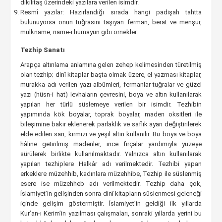
dikilitaş üzerindeki yazılara verilen isimdir.
Resmî yazılar: Hazırlandığı sırada hangi padişah tahtta
bulunuyorsa onun tuğrasını taşıyan ferman, berat ve menşur,
mülkname, name-i hümayun gibi örnekler.
Tezhip Sanatı
Arapça altınlama anlamına gelen zehep kelimesinden türetilmiş
olan tezhip; dinî kitaplar başta olmak üzere, el yazması kitaplar,
murakka adı verilen yazı albümleri, fermanlar-tuğralar ve güzel
yazı (hüsn-i hat) levhaların çevresini, boya ve altın kullanılarak
yapılan her türlü süslemeye verilen bir isimdir. Tezhibin
yapımında kök boyalar, toprak boyalar, maden oksitleri ile
bileşimine bakır eklenerek parlaklık ve saflık ayarı değiştirilerek
elde edilen sarı, kırmızı ve yeşil altın kullanılır. Bu boya ve boya
hâline getirilmiş madenler, ince fırçalar yardımıyla yüzeye
sürülerek birlikte kullanılmaktadır. Yalnızca altın kullanılarak
yapılan tezhiplere Halkâr adı verilmektedir. Tezhibi yapan
erkeklere müzehhib, kadınlara müzehhibe, Tezhip ile süslenmiş
esere ise müzehheb adı verilmektedir. Tezhip daha çok,
İslamiyet’in gelişinden sonra dinî kitapların süslenmesi geleneği
içinde gelişim göstermiştir. İslamiyet’in geldiği ilk yıllarda
Kur’an-ı Kerim’in yazılması çalışmaları, sonraki yıllarda yerini bu