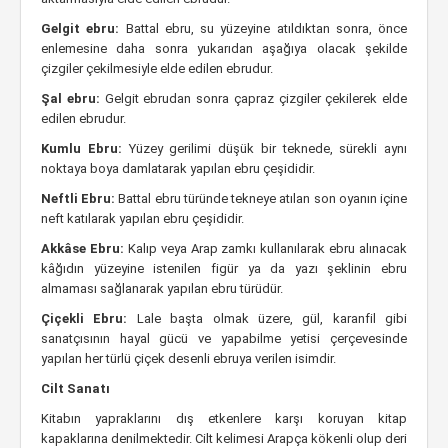
Gelgit ebru:
Battal ebru, su yüzeyine atıldıktan sonra, önce
enlemesine daha sonra yukarıdan aşağıya olacak şekilde
çizgiler çekilmesiyle elde edilen ebrudur.
Şal ebru:
Gelgit ebrudan sonra çapraz çizgiler çekilerek elde
edilen ebrudur.
Kumlu Ebru:
Yüzey gerilimi düşük bir teknede, sürekli aynı
noktaya boya damlatarak yapılan ebru çeşididir.
Neftli Ebru:
Battal ebru türünde tekneye atılan son oyanın içine
neft katılarak yapılan ebru çeşididir.
Akkâse Ebru:
Kalıp veya Arap zamkı kullanılarak ebru alınacak
kâğıdın yüzeyine istenilen figür ya da yazı şeklinin ebru
almaması sağlanarak yapılan ebru türüdür.
Çiçekli Ebru:
Lale başta olmak üzere, gül, karanfil gibi
sanatçısının hayal gücü ve yapabilme yetisi çerçevesinde
yapılan her türlü çiçek desenli ebruya verilen isimdir.
Cilt Sanatı
Kitabın yapraklarını dış etkenlere karşı koruyan kitap
kapaklarına denilmektedir. Cilt kelimesi Arapça kökenli olup deri