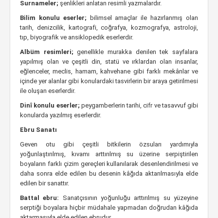
Surnameler;
şenlikleri anlatan resimli yazmalardır.
Bilim konulu eserler;
bilimsel amaçlar ile hazırlanmış olan
tarih, denizcilik, kartografi, coğrafya, kozmografya, astroloji,
tıp, biyografik ve ansiklopedik eserlerdir.
Albüm resimleri;
genellikle murakka denilen tek sayfalara
yapılmış olan ve çeşitli din, statü ve ırklardan olan insanlar,
eğlenceler, meclis, hamam, kahvehane gibi farklı mekânlar ve
içinde yer alanlar gibi konulardaki tasvirlerin bir araya getirilmesi
ile oluşan eserlerdir.
Dinî konulu eserler;
peygamberlerin tarihi, cifr ve tasavvuf gibi
konularda yazılmış eserlerdir.
Ebru Sanatı
Geven otu gibi çeşitli bitkilerin özsuları yardımıyla
yoğunlaştırılmış, kıvamı arttırılmış su üzerine serpiştirilen
boyaların farklı çizim gereçleri kullanılarak desenlendirilmesi ve
daha sonra elde edilen bu desenin kâğıda aktarılmasıyla elde
edilen bir sanattır.
Battal ebru:
Sanatçısının yoğunluğu arttırılmış su yüzeyine
serptiği boyalara hiçbir müdahale yapmadan doğrudan kâğıda
aktarmasıyla elde edilen ebrudur.