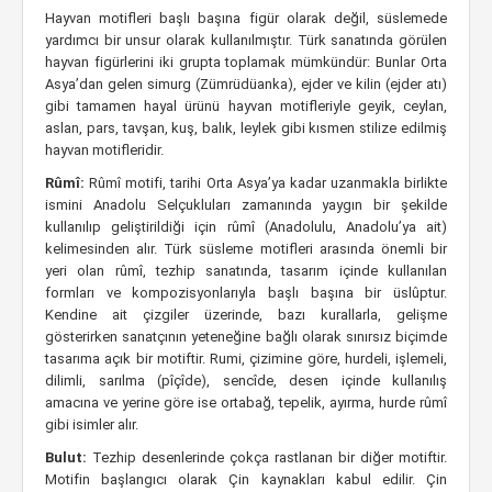
Hayvan motifleri başlı başına figür olarak değil, süslemede
yardımcı bir unsur olarak kullanılmıştır. Türk sanatında görülen
hayvan figürlerini iki grupta toplamak mümkündür: Bunlar Orta
Asya’dan gelen simurg (Zümrüdüanka), ejder ve kilin (ejder atı)
gibi tamamen hayal ürünü hayvan motifleriyle geyik, ceylan,
aslan, pars, tavşan, kuş, balık, leylek gibi kısmen stilize edilmiş
hayvan motifleridir.
Rûmî:
Rûmî motifi, tarihi Orta Asya’ya kadar uzanmakla birlikte
ismini Anadolu Selçukluları zamanında yaygın bir şekilde
kullanılıp geliştirildiği için rûmî (Anadolulu, Anadolu’ya ait)
kelimesinden alır. Türk süsleme motifleri arasında önemli bir
yeri olan rûmî, tezhip sanatında, tasarım içinde kullanılan
formları ve kompozisyonlarıyla başlı başına bir üslûptur.
Kendine ait çizgiler üzerinde, bazı kurallarla, gelişme
gösterirken sanatçının yeteneğine bağlı olarak sınırsız biçimde
tasarıma açık bir motiftir. Rumi, çizimine göre, hurdeli, işlemeli,
dilimli, sarılma (pîçîde), sencîde, desen içinde kullanılış
amacına ve yerine göre ise ortabağ, tepelik, ayırma, hurde rûmî
gibi isimler alır.
Bulut:
Tezhip desenlerinde çokça rastlanan bir diğer motiftir.
Motifin başlangıcı olarak Çin kaynakları kabul edilir. Çin