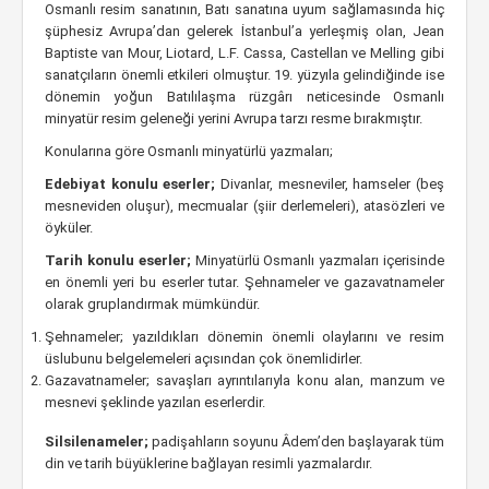
Osmanlı resim sanatının, Batı sanatına uyum sağlamasında hiç
şüphesiz Avrupa’dan gelerek İstanbul’a yerleşmiş olan, Jean
Baptiste van Mour, Liotard, L.F. Cassa, Castellan ve Melling gibi
sanatçıların önemli etkileri olmuştur. 19. yüzyıla gelindiğinde ise
dönemin yoğun Batılılaşma rüzgârı neticesinde Osmanlı
minyatür resim geleneği yerini Avrupa tarzı resme bırakmıştır.
Konularına göre Osmanlı minyatürlü yazmaları;
Edebiyat konulu eserler;
Divanlar, mesneviler, hamseler (beş
mesneviden oluşur), mecmualar (şiir derlemeleri), atasözleri ve
öyküler.
Tarih konulu eserler;
Minyatürlü Osmanlı yazmaları içerisinde
en önemli yeri bu eserler tutar. Şehnameler ve gazavatnameler
olarak gruplandırmak mümkündür.
Şehnameler; yazıldıkları dönemin önemli olaylarını ve resim
üslubunu belgelemeleri açısından çok önemlidirler.
Gazavatnameler; savaşları ayrıntılarıyla konu alan, manzum ve
mesnevi şeklinde yazılan eserlerdir.
Silsilenameler;
padişahların soyunu Âdem’den başlayarak tüm
din ve tarih büyüklerine bağlayan resimli yazmalardır.