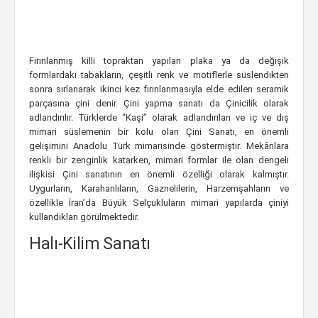
Fırınlanmış killi topraktan yapılan plaka ya da değişik
formlardaki tabakların, çeşitli renk ve motiflerle süslendikten
sonra sırlanarak ikinci kez fırınlanmasıyla elde edilen seramik
parçasına çini denir. Çini yapma sanatı da Çinicilik olarak
adlandırılır. Türklerde “Kaşi” olarak adlandırılan ve iç ve dış
mimari süslemenin bir kolu olan Çini Sanatı, en önemli
gelişimini Anadolu Türk mimarisinde göstermiştir. Mekânlara
renkli bir zenginlik katarken, mimari formlar ile olan dengeli
ilişkisi Çini sanatının en önemli özelliği olarak kalmıştır.
Uygurların, Karahanlıların, Gaznelilerin, Harzemşahların ve
özellikle İran’da Büyük Selçukluların mimari yapılarda çiniyi
kullandıkları görülmektedir.
Halı-Kilim Sanatı