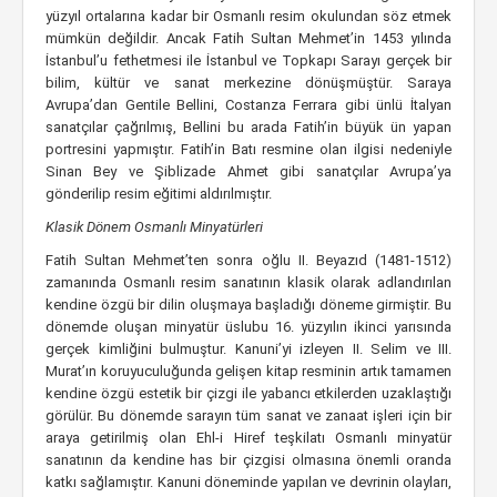
yüzyıl ortalarına kadar bir Osmanlı resim okulundan söz etmek
mümkün değildir. Ancak Fatih Sultan Mehmet’in 1453 yılında
İstanbul’u fethetmesi ile İstanbul ve Topkapı Sarayı gerçek bir
bilim, kültür ve sanat merkezine dönüşmüştür. Saraya
Avrupa’dan Gentile Bellini, Costanza Ferrara gibi ünlü İtalyan
sanatçılar çağrılmış, Bellini bu arada Fatih’in büyük ün yapan
portresini yapmıştır. Fatih’in Batı resmine olan ilgisi nedeniyle
Sinan Bey ve Şiblizade Ahmet gibi sanatçılar Avrupa’ya
gönderilip resim eğitimi aldırılmıştır.
Klasik Dönem Osmanlı Minyatürleri
Fatih Sultan Mehmet’ten sonra oğlu II. Beyazıd (1481-1512)
zamanında Osmanlı resim sanatının klasik olarak adlandırılan
kendine özgü bir dilin oluşmaya başladığı döneme girmiştir. Bu
dönemde oluşan minyatür üslubu 16. yüzyılın ikinci yarısında
gerçek kimliğini bulmuştur. Kanuni’yi izleyen II. Selim ve III.
Murat’ın koruyuculuğunda gelişen kitap resminin artık tamamen
kendine özgü estetik bir çizgi ile yabancı etkilerden uzaklaştığı
görülür. Bu dönemde sarayın tüm sanat ve zanaat işleri için bir
araya getirilmiş olan Ehl-i Hiref teşkilatı Osmanlı minyatür
sanatının da kendine has bir çizgisi olmasına önemli oranda
katkı sağlamıştır. Kanuni döneminde yapılan ve devrinin olayları,