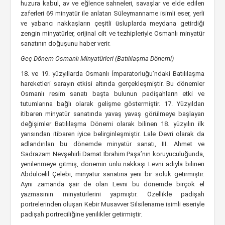
huzura kabul, av ve eğlence sahneleri, savaşlar ve elde edilen
zaferleri 69 minyatür ile anlatan Süleymanname isimli eser, yerli
ve yabancı nakkaşların çeşitli üsluplarda meydana getirdiği
zengin minyatürler, orijinal cilt ve tezhipleriyle Osmanlı minyatür
sanatının doğuşunu haber verir.
Geç Dönem Osmanlı Minyatürleri (Batılılaşma Dönemi)
18. ve 19. yüzyıllarda Osmanlı İmparatorluğu’ndaki Batılılaşma
hareketleri sarayın etkisi altında gerçekleşmiştir. Bu dönemler
Osmanlı resim sanatı başta bulunun padişahların etki ve
tutumlarına bağlı olarak gelişme göstermiştir. 17. Yüzyıldan
itibaren minyatür sanatında yavaş yavaş görülmeye başlayan
değişimler Batılılaşma Dönemi olarak bilinen 18. yüzyılın ilk
yarısından itibaren iyice belirginleşmiştir. Lale Devri olarak da
adlandırılan bu dönemde minyatür sanatı, III. Ahmet ve
Sadrazam Nevşehirli Damat İbrahim Paşa’nın koruyuculuğunda,
yenilenmeye gitmiş, dönemin ünlü nakkaşı Levni adıyla bilinen
Abdülcelil Çelebi, minyatür sanatına yeni bir soluk getirmiştir.
Aynı zamanda şair de olan Levni bu dönemde birçok el
yazmasının minyatürlerini yapmıştır. Özellikle padişah
portrelerinden oluşan Kebir Musavver Silsilename isimli eseriyle
padişah portreciliğine yenilikler getirmiştir.