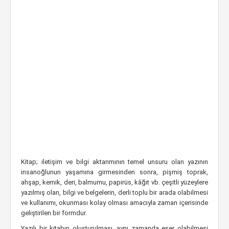
Kitap; iletişim ve bilgi aktarımının temel unsuru olan yazının
insanoğlunun yaşamına girmesinden sonra, pişmiş toprak,
ahşap, kemik, deri, balmumu, papirüs, kâğıt vb. çeşitli yüzeylere
yazılmış olan, bilgi ve belgelerin, derli toplu bir arada olabilmesi
ve kullanımı, okunması kolay olması amacıyla zaman içerisinde
geliştirilen bir formdur.
Yazılı bir kitabın oluşturulması, aynı zamanda eser olabilmesi