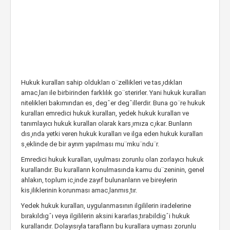
Hukuk kuralları sahip oldukları o¨zellikleri ve tas¸ıdıkları
amac¸ları ile birbirinden farklılık go¨sterirler. Yani hukuk kuralları
nitelikleri bakımından es¸ degˆer degˆillerdir. Buna go¨re hukuk
kuralları emredici hukuk kuralları, yedek hukuk kuralları ve
tanımlayıcı hukuk kuralları olarak kars¸ımıza c¸ıkar. Bunların
dıs¸ında yetki veren hukuk kuralları ve ilga eden hukuk kuralları
s¸eklinde de bir ayrım yapılması mu¨mku¨ndu¨r.
Emredici hukuk kuralları, uyulması zorunlu olan zorlayıcı hukuk
kurallarıdır. Bu kuralların konulmasında kamu du¨zeninin, genel
ahlakın, toplum ic¸inde zayıf bulunanların ve bireylerin
kis¸iliklerinin korunması amac¸lanmıs¸tır.
Yedek hukuk kuralları, uygulanmasının ilgililerin iradelerine
bırakıldıgˆı veya ilgililerin aksini kararlas¸tırabildigˆi hukuk
kurallarıdır. Dolayısıyla tarafların bu kurallara uyması zorunlu