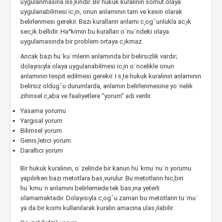
uygulanmasına ilis¸kindir. Bir hukuk kuralının somut olaya
uygulanabilmesi ic¸in, onun anlamının tam ve kesin olarak
belirlenmesi gerekir. Bazı kuralların anlamı c¸ogˆunlukla ac¸ık
sec¸ik bellidir. Ha^kimin bu kuralları o¨nu¨ndeki olaya
uygulamasında bir problem ortaya c¸ıkmaz.
Ancak bazı hu¨ku¨mlerin anlamında bir belirsizlik vardır;
dolayısıyla olaya uygulanabilmesi ic¸in o¨ncelikle onun
anlamının tespit edilmesi gerekir. I·s¸te hukuk kuralının anlamının
belirsiz oldugˆu durumlarda, anlamın belirlenmesine yo¨nelik
zihinsel c¸aba ve faaliyetlere “yorum” adı verilir.
Yasama yorumu
Yargısal yorum
Bilimsel yorum
Genis¸letici yorum
Daraltıcı yorum
Bir hukuk kuralının, o¨zelinde bir kanun hu¨kmu¨nu¨n yorumu
yapılırken bazı metotlara bas¸vurulur. Bu metotların hic¸biri
hu¨kmu¨n anlamını belirlemede tek bas¸ına yeterli
olamamaktadır. Dolayısıyla c¸ogˆu zaman bu metotların tu¨mu¨
ya da bir kısmı kullanılarak kuralın amacına ulas¸ılabilir.