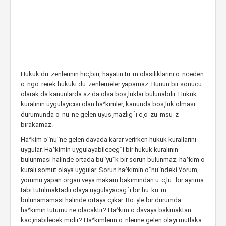
Hukuk du¨zenlerinin hic¸biri, hayatın tu¨m olasılıklarını o¨nceden
o¨ngo¨rerek hukuki du¨zenlemeler yapamaz. Bunun bir sonucu
olarak da kanunlarda az da olsa bos¸luklar bulunabilir. Hukuk
kuralının uygulayıcısı olan ha^kimler, kanunda bos¸luk olması
durumunda o¨nu¨ne gelen uyus¸mazlıgˆı c¸o¨zu¨msu¨z
bırakamaz.
Ha^kim o¨nu¨ne gelen davada karar verirken hukuk kurallarını
uygular. Ha^kimin uygulayabilecegˆi bir hukuk kuralının
bulunması halinde ortada bu¨yu¨k bir sorun bulunmaz; ha^kim o
kuralı somut olaya uygular. Sorun ha^kimin o¨nu¨ndeki Yorum,
yorumu yapan organ veya makam bakımından u¨c¸lu¨ bir ayrıma
tabi tutulmaktadır.olaya uygulayacagˆı bir hu¨ku¨m
bulunamaması halinde ortaya c¸ıkar. Bo¨yle bir durumda
ha^kimin tutumu ne olacaktır? Ha^kim o davaya bakmaktan
kac¸ınabilecek midir? Ha^kimlerin o¨nlerine gelen olayı mutlaka