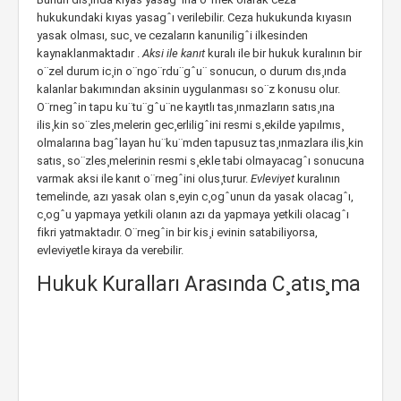
hukukundaki kıyas yasagˆı verilebilir. Ceza hukukunda kıyasın
yasak olması, suc¸ ve cezaların kanuniligˆi ilkesinden
kaynaklanmaktadır .
Aksi ile kanıt
kuralı ile bir hukuk kuralının bir
o¨zel durum ic¸in o¨ngo¨rdu¨gˆu¨ sonucun, o durum dıs¸ında
kalanlar bakımından aksinin uygulanması so¨z konusu olur.
O¨rnegˆin tapu ku¨tu¨gˆu¨ne kayıtlı tas¸ınmazların satıs¸ına
ilis¸kin so¨zles¸melerin gec¸erliligˆini resmi s¸ekilde yapılmıs¸
olmalarına bagˆlayan hu¨ku¨mden tapusuz tas¸ınmazlara ilis¸kin
satıs¸ so¨zles¸melerinin resmi s¸ekle tabi olmayacagˆı sonucuna
varmak aksi ile kanıt o¨rnegˆini olus¸turur.
Evleviyet
kuralının
temelinde, azı yasak olan s¸eyin c¸ogˆunun da yasak olacagˆı,
c¸ogˆu yapmaya yetkili olanın azı da yapmaya yetkili olacagˆı
fikri yatmaktadır. O¨rnegˆin bir kis¸i evinin satabiliyorsa,
evleviyetle kiraya da verebilir.
Hukuk Kuralları Arasında C¸atıs¸ma