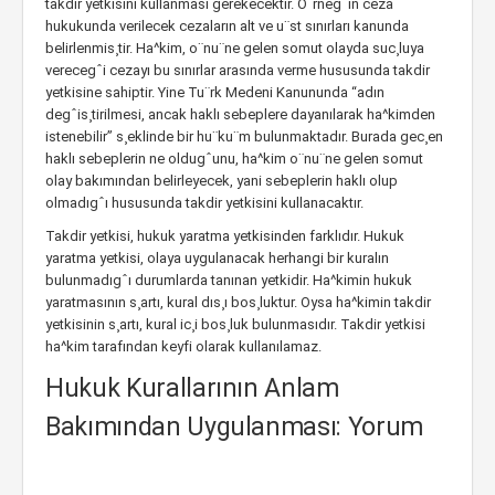
takdir yetkisini kullanması gerekecektir. O¨rnegˆin ceza
hukukunda verilecek cezaların alt ve u¨st sınırları kanunda
belirlenmis¸tir. Ha^kim, o¨nu¨ne gelen somut olayda suc¸luya
verecegˆi cezayı bu sınırlar arasında verme hususunda takdir
yetkisine sahiptir. Yine Tu¨rk Medeni Kanununda “adın
degˆis¸tirilmesi, ancak haklı sebeplere dayanılarak ha^kimden
istenebilir” s¸eklinde bir hu¨ku¨m bulunmaktadır. Burada gec¸en
haklı sebeplerin ne oldugˆunu, ha^kim o¨nu¨ne gelen somut
olay bakımından belirleyecek, yani sebeplerin haklı olup
olmadıgˆı hususunda takdir yetkisini kullanacaktır.
Takdir yetkisi, hukuk yaratma yetkisinden farklıdır. Hukuk
yaratma yetkisi, olaya uygulanacak herhangi bir kuralın
bulunmadıgˆı durumlarda tanınan yetkidir. Ha^kimin hukuk
yaratmasının s¸artı, kural dıs¸ı bos¸luktur. Oysa ha^kimin takdir
yetkisinin s¸artı, kural ic¸i bos¸luk bulunmasıdır. Takdir yetkisi
ha^kim tarafından keyfi olarak kullanılamaz.
Hukuk Kurallarının Anlam
Bakımından Uygulanması: Yorum