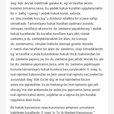
degˆildir. Ancak belirtmek gerekir ki, egˆer taraflar aksini
kararlas¸tırmamıs¸larsa, bu yedek hukuk kuralları uygulanacaktır.
Bu o¨zelligˆi geregˆi yedek hukuk kuralı, aslında
so¨zles¸medeki bos¸lugˆu doldurur nitelikte bir is¸leve sahip
olmaktadır. Tamamlayıcı hukuk kuralları uyulması zorunlu
olmayan, tarafların aksine bir du¨zenleme yapabilecegˆi yedek
hukuk kurallarıdır. Bu kurallar, tarafların kars¸ılıklı olarak
serbestc¸e du¨zenleyebilecekleri bir alanı, bir konuyu
du¨zenlememis¸ olmaları halinde devreye girerler. Burada
o¨nemli olan tarafların bir alanı du¨zenlemis¸ olup olmadıklarıdır.
Egˆer taraflar ic¸inde bulundukları hukuki ilis¸ki bakımından bir
du¨zenleme yapmıs¸sa, bu du¨zenleme gec¸erlidir. Ancak bo¨yle
bir du¨zenleme yapmamıs¸larsa, artık du¨zenleme yapılmayan
konuda tamamlayıcı hukuk kuralına bas¸vurulacaktır. O¨rnegˆin,
mal rejimleri bakımından es¸lerin yasal mal rejimini sec¸meleri bir
zorunluluk degˆildir. Es¸ler digˆer mal rejimlerine ilis¸kin
anlas¸ma yapabilirler. Es¸ler herhangi bir mal rejiminin gec¸erli
olacagˆına dair aralarında bir anlas¸ma yapmamıs¸larsa, yasal
mal rejimini kabul etmis¸ sayılırlar ve o rejime ilis¸kin kurallar
uygulama alanı bulur.
Bir hukuk kavramının veya kurumunun anlamını, unsurlarını
belirleyen kurallardır. O¨rnegˆin Tu¨rk Medeni Kanununun “