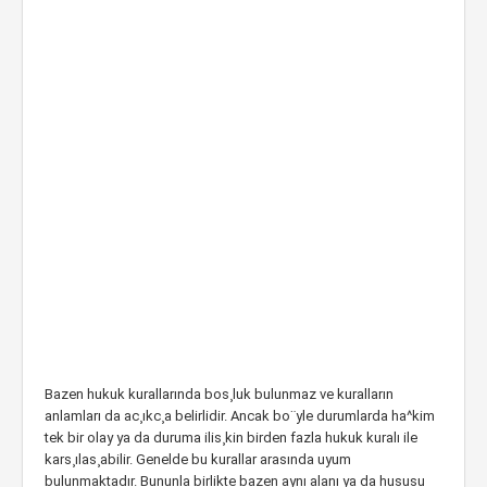
Bazen hukuk kurallarında bos¸luk bulunmaz ve kuralların
anlamları da ac¸ıkc¸a belirlidir. Ancak bo¨yle durumlarda ha^kim
tek bir olay ya da duruma ilis¸kin birden fazla hukuk kuralı ile
kars¸ılas¸abilir. Genelde bu kurallar arasında uyum
bulunmaktadır. Bununla birlikte bazen aynı alanı ya da hususu