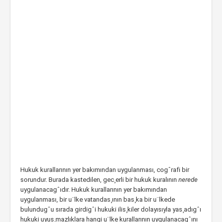
Hukuk kurallarının yer bakımından uygulanması, cogˆrafi bir
sorundur. Burada kastedilen, gec¸erli bir hukuk kuralının
nerede
uygulanacagˆıdır. Hukuk kurallarının yer bakımından
uygulanması, bir u¨lke vatandas¸ının bas¸ka bir u¨lkede
bulundugˆu sırada girdigˆi hukuki ilis¸kiler dolayısıyla yas¸adıgˆı
hukuki uyus¸mazlıklara hangi u¨lke kurallarının uygulanacagˆını