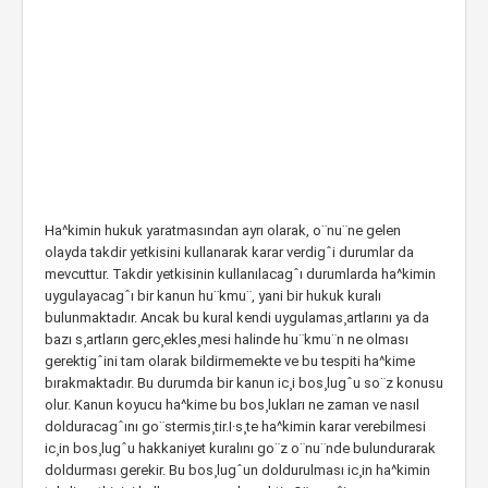
Ha^kimin hukuk yaratmasından ayrı olarak, o¨nu¨ne gelen
olayda takdir yetkisini kullanarak karar verdigˆi durumlar da
mevcuttur. Takdir yetkisinin kullanılacagˆı durumlarda ha^kimin
uygulayacagˆı bir kanun hu¨kmu¨, yani bir hukuk kuralı
bulunmaktadır. Ancak bu kural kendi uygulamas¸artlarını ya da
bazı s¸artların gerc¸ekles¸mesi halinde hu¨kmu¨n ne olması
gerektigˆini tam olarak bildirmemekte ve bu tespiti ha^kime
bırakmaktadır. Bu durumda bir kanun ic¸i bos¸lugˆu so¨z konusu
olur. Kanun koyucu ha^kime bu bos¸lukları ne zaman ve nasıl
dolduracagˆını go¨stermis¸tir.I·s¸te ha^kimin karar verebilmesi
ic¸in bos¸lugˆu hakkaniyet kuralını go¨z o¨nu¨nde bulundurarak
doldurması gerekir. Bu bos¸lugˆun doldurulması ic¸in ha^kimin