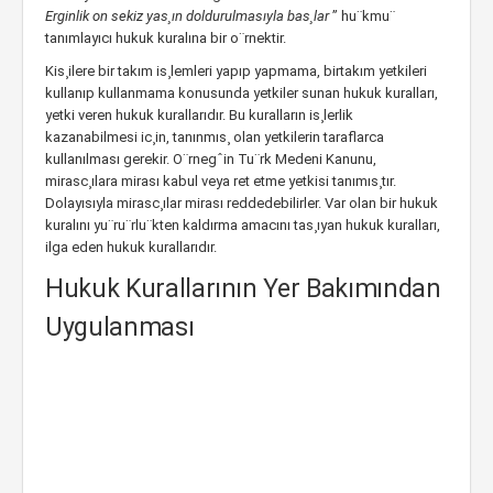
Erginlik on sekiz yas¸ın doldurulmasıyla bas¸lar
” hu¨kmu¨
tanımlayıcı hukuk kuralına bir o¨rnektir.
Kis¸ilere bir takım is¸lemleri yapıp yapmama, birtakım yetkileri
kullanıp kullanmama konusunda yetkiler sunan hukuk kuralları,
yetki veren hukuk kurallarıdır. Bu kuralların is¸lerlik
kazanabilmesi ic¸in, tanınmıs¸ olan yetkilerin taraflarca
kullanılması gerekir. O¨rnegˆin Tu¨rk Medeni Kanunu,
mirasc¸ılara mirası kabul veya ret etme yetkisi tanımıs¸tır.
Dolayısıyla mirasc¸ılar mirası reddedebilirler. Var olan bir hukuk
kuralını yu¨ru¨rlu¨kten kaldırma amacını tas¸ıyan hukuk kuralları,
ilga eden hukuk kurallarıdır.
Hukuk Kurallarının Yer Bakımından
Uygulanması