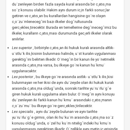
du¨zenleyen birden fazla sayıda kural arasında bir c¸atıs¸ma
so¨z konusu olabilir. Hakim aynı durum ic¸in farklı sonuc¸lar
getiren ve c¸atıs¸an bu kurallardan hangisine go¨re olayın
c¸o¨zu¨mlenecegˆini bazı ilkeler dogˆrultusunda
gerc¸ekles¸tirecektir. Burada en temellerine degˆinecegˆimiz bu
ilkeler, kuralların c¸atıs¸ması durumunda gec¸erli ilkeler olarak
anılırlar.
Lex superior
, birbiriyle c¸atıs¸an iki hukuk kuralı arasında altlık-
u¨stlu¨k ilis¸kisinin bulunması halinde, u¨st kuralın uygulanması
gerektigˆini belirten ilkedir. O¨rnegˆin bir kanun ile yo¨netmelik
arasında c¸atıs¸ma varsa, bu ilkeye go¨re kanun hu¨kmu¨
uygulanacaktır.
Lex posterior
, bu ilkeye go¨re arasında astlık- u¨stlu¨k ilis¸kisi
bulunmayan ve her ikisi de aynı du¨zeyde olan iki hukuk kuralı
arasında c¸atıs¸ma oldugˆunda, sonraki tarihte yu¨ru¨rlu¨gˆe
giren hukuk kuralı uygulama alanı bulur. O¨rnegˆin aynı konuyu
du¨zenleyen iki farklı kanun hu¨kmu¨ arasındaki c¸atıs¸manın
c¸o¨zu¨mu¨ bu ilkeye go¨re gerc¸ekles¸tirilecektir.
Lex specialis
, aynı du¨zeyde bulunan ve aynı tarihte
yu¨ru¨rlu¨gˆe girmis¸ olan iki hu¨ku¨m arasında c¸atıs¸ma so¨z
konusu oldugˆunda, o¨zel hu¨ku¨m niteligˆindeki hu¨kmu¨n
uygulanmasını gerektiren ilkedir. O¨zellikle aynı metin ic¸erisinde