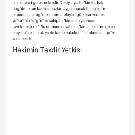
c¸o¨zmeleri gerekmektedir. Dolayısıyla ha^kimler, hak
dagˆıtmaktan kac¸ınamazlar. Uygulanacak bir hu¨ku¨m
olmamasına ragˆmen, somut olayla ilgili karar vermek
yu¨ku¨mlu¨lu¨gˆu¨ne sahip ha^kimin ne yapması
gerekmektedir? Bu sorunun cevabı, ha^kimin o¨nu¨ne gelen
olayın o¨zel hukuk ya da kamu hukukuna ait olmasına go¨re
verilecektir.
Hakimin Takdir Yetkisi