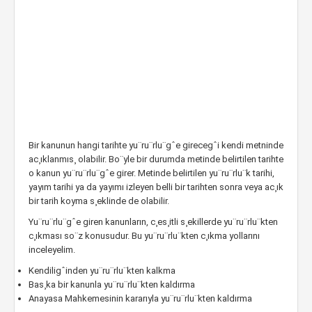
Bir kanunun hangi tarihte yu¨ru¨rlu¨gˆe girecegˆi kendi metninde
ac¸ıklanmıs¸ olabilir. Bo¨yle bir durumda metinde belirtilen tarihte
o kanun yu¨ru¨rlu¨gˆe girer. Metinde belirtilen yu¨ru¨rlu¨k tarihi,
yayım tarihi ya da yayımı izleyen belli bir tarihten sonra veya ac¸ık
bir tarih koyma s¸eklinde de olabilir.
Yu¨ru¨rlu¨gˆe giren kanunların, c¸es¸itli s¸ekillerde yu¨ru¨rlu¨kten
c¸ıkması so¨z konusudur. Bu yu¨ru¨rlu¨kten c¸ıkma yollarını
inceleyelim.
Kendiligˆinden yu¨ru¨rlu¨kten kalkma
Bas¸ka bir kanunla yu¨ru¨rlu¨kten kaldırma
Anayasa Mahkemesinin kararıyla yu¨ru¨rlu¨kten kaldırma