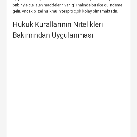
birbiriyle c¸elis¸en maddelerin varlıgˆı halinde bu ilke gu¨ndeme
gelir. Ancak o¨zel hu¨kmu¨n tespiti c¸ok kolay olmamaktadır.
Hukuk Kurallarının Nitelikleri
Bakımından Uygulanması