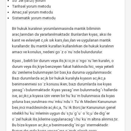
So¨zel (lafzi) yorum
Tarihsel yorum metodu
Amac¸sal yorum metodu
Sistematik yorum metodu
Bir hukuk kuralının yorumlanmasında mantık biliminin
arac¸larından da yararlanılmaktadır. Bunlardan kıyas, aksi ile
kanıt ve evleviyet c¸ok sık kars¸ılas¸ılan ve uygulanan mantık
kurallarıdır. Bu mantık kuralları kullanılırken de hukuk kuralının
amacı ve konulus¸ nedeni go¨z o¨nu¨nde bulundurulur.
Kıyas
, belirli bir durum veya ilis¸ki ic¸in o¨ngo¨ru¨len kuralın, o
durum veya ilis¸kiye benzeyen fakat hakkında hic¸ veya yeterli
du¨zenleme bulunmayan bir bas¸ka duruma uygulanmasıdır.
Bazı durumlarda ac¸ık bir hukuk kuralıyla kıyasın ac¸ıkc¸a
benimsenmesi so¨z konusu iken; bazı durumlarda ise kıyas
yasagˆı bulunmaktadır. Kıyas yasagˆının bulunmadıgˆı hallerde
ise, ac¸ıkc¸a kıyasa izin veren bir hu¨ku¨m bulunmasa da kıyas
yoluna bas¸vurulması mu¨mku¨ndu¨r. Tu¨rk Medeni Kanununun
bes¸inci maddesinde ac¸ıkc¸a, Tu¨rk Borc¸lar Kanununun genel
nitelikli hu¨ku¨mlerinin uygun du¨s¸tu¨gˆu¨ o¨lc¸u¨de digˆer
o¨zel hukuk ilis¸kilerine uygulanacagˆı hu¨ku¨m altına alınmıs¸tır.
Bu bize kıyasın ac¸ıkc¸a benimsendigˆini go¨stermektedir.
Bunun dıs¸ında kıyas yasagˆına o¨rnek olarak ceza