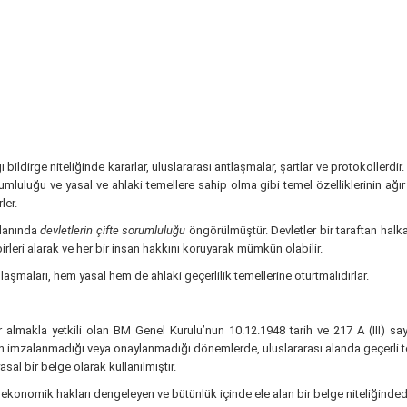
ğı bildirge niteliğinde kararlar, uluslararası antlaşmalar, şartlar ve protokoller
umluluğu ve yasal ve ahlaki temellere sahip olma gibi temel özelliklerinin ağır 
ler.
alanında
devletlerin çifte sorumluluğu
öngörülmüştür. Devletler bir taraftan halka
birleri alarak ve her bir insan hakkını koruyarak mümkün olabilir.
nlaşmaları, hem yasal hem de ahlaki geçerlilik temellerine oturtmalıdırlar.
almakla yetkili olan BM Genel Kurulu’nun 10.12.1948 tarih ve 217 A (III) sayıl
 imzalanmadığı veya onaylanmadığı dönemlerde, uluslararası alanda geçerli tek 
al bir belge olarak kullanılmıştır.
ve ekonomik hakları dengeleyen ve bütünlük içinde ele alan bir belge niteliğindedi