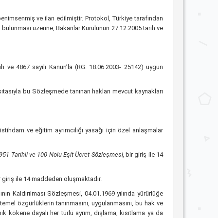
enimsenmiş ve ilan edilmiştir. Protokol, Türkiye tarafından
 bulunması üzerine, Bakanlar Kurulunun 27.12.2005 tarih ve
ih ve 4867 sayılı Kanun’la (RG: 18.06.2003- 25142) uygun
asıtasıyla bu Sözleşmede tanınan hakları mevcut kaynakları
, istihdam ve eğitim ayrımcılığı yasağı için özel anlaşmalar
951 Tarihli ve 100 Nolu Eşit Ücret Sözleşmesi,
bir giriş ile 14
r giriş ile 14 maddeden oluşmaktadır.
nın Kaldırılması Sözleşmesi, 04.01.1969 yılında yürürlüğe
ve temel özgürlüklerin tanınmasını, uygulanmasını, bu hak ve
ik kökene dayalı her türlü ayrım, dışlama, kısıtlama ya da