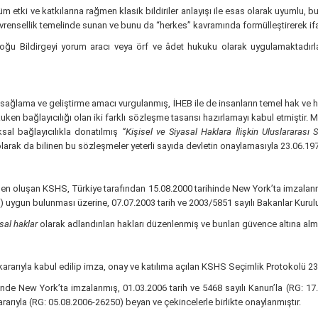
m etki ve katkılarına rağmen klasik bildiriler anlayışı ile esas olarak uyumlu
i evrensellik temelinde sunan ve bunu da “herkes” kavramında formülleştirerek if
ğu Bildirgeyi yorum aracı veya örf ve âdet hukuku olarak uygulamaktadırlar. 
sağlama ve geliştirme amacı vurgulanmış, İHEB ile de insanların temel hak ve hürr
ken bağlayıcılığı olan iki farklı sözleşme tasarısı hazırlamayı kabul etmiştir
ksal bağlayıcılıkla donatılmış
“Kişisel ve Siyasal Haklara İlişkin Uluslararas
larak da bilinen bu sözleşmeler yeterli sayıda devletin onaylamasıyla 23.06.1976
en oluşan KSHS, Türkiye tarafından 15.08.2000 tarihinde New York’ta imzalan
) uygun bulunması üzerine, 07.07.2003 tarih ve 2003/5851 sayılı Bakanlar Kurulu
sal haklar
olarak adlandırılan hakları düzenlenmiş ve bunları güvence altına alm
kararıyla kabul edilip imza, onay ve katılıma açılan KSHS Seçimlik Protokolü 23.
ihinde New York’ta imzalanmış, 01.03.2006 tarih ve 5468 sayılı Kanun’la (RG: 
rarıyla (RG: 05.08.2006-26250) beyan ve çekincelerle birlikte onaylanmıştır.