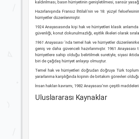
kaldırılması, basın hürriyetinin genişletilmesi, sansür yasağ
Hazırlanışında Fransız İhtilali’nin ve 18. yüzyıl felsefesi
hürriyetler düzenlenmiştir.
1924 Anayasasında kişi hak ve hürriyetleri klasik anlamda 
güvenliği, konut dokunulmazlığı, eşitlik ilkeleri olarak sırala
1961 Anayasası
’nda temel hak ve hürriyetler düzenlenir
geniş ve daha güvenceli hazırlanmıştır. 1961 Anayasası t
hürriyetlere sahip olduğu belirtilmek suretiyle, siyasi ikt
biri de çağdaş hürriyet anlayışı olmuştur.
Temel hak ve hürriyetleri doğrudan doğruya Türk toplumu
yararlanma karşılığında kişinin de birtakım görevleri olduğ
İnsan hakları kavramı, 1982 Anayasası’nın çeşitli maddeler
Uluslararası Kaynaklar