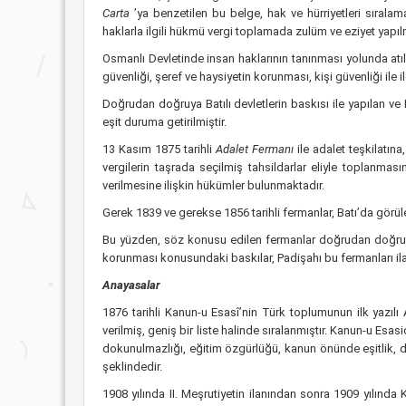
Carta
’ya benzetilen bu belge, hak ve hürriyetleri sıralam
haklarla ilgili hükmü vergi toplamada zulüm ve eziyet yapı
Osmanlı Devletinde insan haklarının tanınması yolunda atı
güvenliği, şeref ve haysiyetin korunması, kişi güvenliği ile i
Doğrudan doğruya Batılı devletlerin baskısı ile yapılan ve
eşit duruma getirilmiştir.
13 Kasım 1875 tarihli
Adalet Fermanı
ile adalet teşkilatı
vergilerin taşrada seçilmiş tahsildarlar eliyle toplanma
verilmesine ilişkin hükümler bulunmaktadır.
Gerek 1839 ve gerekse 1856 tarihli fermanlar, Batı’da görü
Bu yüzden, söz konusu edilen fermanlar doğrudan doğruya 
korunması konusundaki baskılar, Padişahı bu fermanları ila
Anayasalar
1876 tarihli Kanun-u Esasî’nin Türk toplumunun ilk yazılı 
verilmiş, geniş bir liste halinde sıralanmıştır. Kanun-u Esa
dokunulmazlığı, eğitim özgürlüğü, kanun önünde eşitlik, d
şeklindedir.
1908 yılında II. Meşrutiyetin ilanından sonra 1909 yılında 