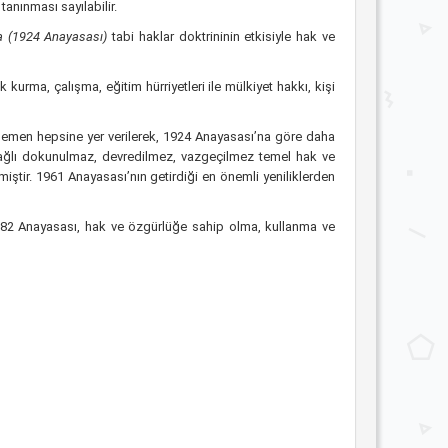
tanınması sayılabilir.
da (1924 Anayasası)
tabi haklar doktrininin etkisiyle hak ve
urma, çalışma, eğitim hürriyetleri ile mülkiyet hakkı, kişi
 hemen hepsine yer verilerek, 1924 Anayasası’na göre daha
e bağlı dokunulmaz, devredilmez, vazgeçilmez temel hak ve
miştir. 1961 Anayasası’nın getirdiği en önemli yeniliklerden
1982 Anayasası, hak ve özgürlüğe sahip olma, kullanma ve