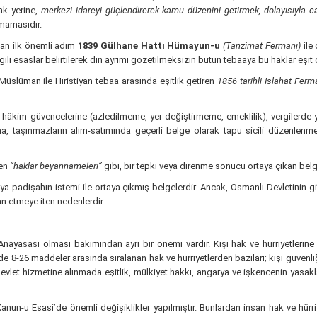
ak yerine,
merkezi idareyi güçlendirerek kamu düzenini getirmek, dolayısıyla c
lmamasıdır.
lan ilk önemli adım
1839 Gülhane Hattı Hümayun-u
(Tanzimat Fermanı)
ile
lgili esaslar belirtilerek din ayrımı gözetilmeksizin bütün tebaaya bu haklar eşit 
 Müslüman ile Hıristiyan tebaa arasında eşitlik getiren
1856 tarihli Islahat Fer
na, hâkim güvencelerine (azledilmeme, yer değiştirmeme, emeklilik), vergilerde 
sına, taşınmazların alım-satımında geçerli belge olarak tapu sicili düzenlen
len
“haklar beyannameleri”
gibi, bir tepki veya direnme sonucu ortaya çıkan belge
padişahın istemi ile ortaya çıkmış belgelerdir. Ancak, Osmanlı Devletinin g
n etmeye iten nedenlerdir.
Anayasası olması bakımından ayrı bir önemi vardır. Kişi hak ve hürriyetlerine 
side 8-26 maddeler arasında sıralanan hak ve hürriyetlerden bazıları; kişi güven
evlet hizmetine alınmada eşitlik, mülkiyet hakkı, angarya ve işkencenin yasa
Kanun-u Esasi’de önemli değişiklikler yapılmıştır. Bunlardan insan hak ve hürri