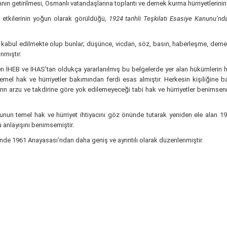
ının getirilmesi, Osmanlı vatandaşlarına toplantı ve dernek kurma hürriyetlerinin 
nin etkilerinin yoğun olarak görüldüğü,
1924 tarihli Teşkilatı Esasiye Kanunu’n
kabul edilmekte olup bunlar; düşünce, vicdan, söz, basın, haberleşme, dernek k
nmıştır.
ken İHEB ve İHAS’tan oldukça yararlanılmış bu belgelerde yer alan hükümlerin
emel hak ve hürriyetler bakımından ferdi esas almıştır. Herkesin kişiliğin
idarın arzu ve takdirine göre yok edilemeyeceği tabi hak ve hürriyetler benimsen
nun temel hak ve hürriyet ihtiyacını göz önünde tutarak yeniden ele alan 
u anlayışını benimsemiştir.
inde 1961 Anayasası’ndan daha geniş ve ayrıntılı olarak düzenlenmiştir.