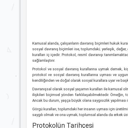
Kamusal alanda, çalışanların davranış biçimleri hukuk kural
sosyal davranış biçimleri ise, toplumdaki; yerleşik, değer,
kuralları iç içedir. Protokol, resmî davranışı tanımlamakta
sağlamlaştırır.
Protokol ve sosyal davranış kurallarına uymak demek, ki
protokol ve sosyal davranış kurallarına uyması ve uygun
kendiliğinden ve doğal olarak sosyal kurallara uyar ve başka
Davranışsal olarak sosyal yaşamın kuralları ile kamusal olm
ilişkileri biçimsel yönden farklılaşabilmektedir. Örneği
Ancak bu durum, yaşça büyük olana saygısızlık yapılması iç
Görgü kuralları, toplumdaki her insanın uyması için üretilmi
saygılı olmak ve ona uymak; toplumsal alanda da erkek üst
Protokolün Tarihçesi