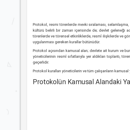
Protokol, resmi törenlerde mevki sıralaması, selamlaşma, 
kültürü belirli bir zaman içerisinde de; devlet geleneği 
törenlerde ve törensel etkinliklerde, resmî ilişkilerde ve
uygulanması gereken kurallar bütünüdür.
Protokol açısından kamusal alan; devlete ait kurum ve bunlar
yöneticilerinin resmî sıfatlarıyla yer aldıkları toplantı, t
geçerlidir.
Protokol kuralları yöneticilerin ve tüm çalışanların kamusa
Protokolün Kamusal Alandaki Y