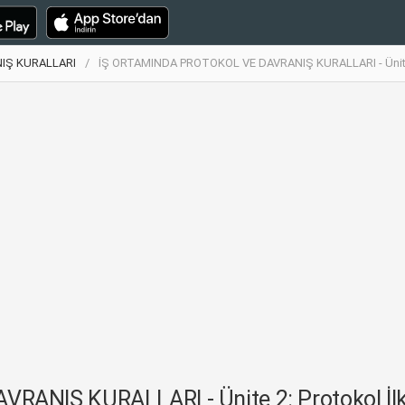
IŞ KURALLARI
İŞ ORTAMINDA PROTOKOL VE DAVRANIŞ KURALLARI - Ünite 2: 
IŞ KURALLARI - Ünite 2: Protokol İlkeler