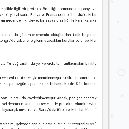
çilikle ilgili bir protokol önceliği sorunundan İspanya ve
 bir yüzyıl sonra Rusya ve Fransa sefirleri Londra’daki bir
 nedenden iki devlet bir savaş olasılığı ile karşı karşıya
vletlerarasında çözümlenememiş olduğundan, tarih boyunca
ngre’de yabancı elçilerin uyacakları kurallar ve öncelikler
tun”u sağ tarafında yer vererek; tüm antlaşmaları birlikte
ve Teşkilat ifadesiyle tanımlanmıştır. Krallık, İmparatorluk,
ü tanımlayan özgün uygulamaları bulunmaktadır. Söz konusu
 yazılı olarak da kaydedilmemiştir. Ancak, padişahlar saray
elirlenmiştir. Osmanlı Devleti’nde protokol olarak devlet
i hiyerarşik unvanlar ve Saray’daki törensel kurallar; Kanunî
erasimi, şehzadelerin günlerce süren sünnet törenleri vb.)