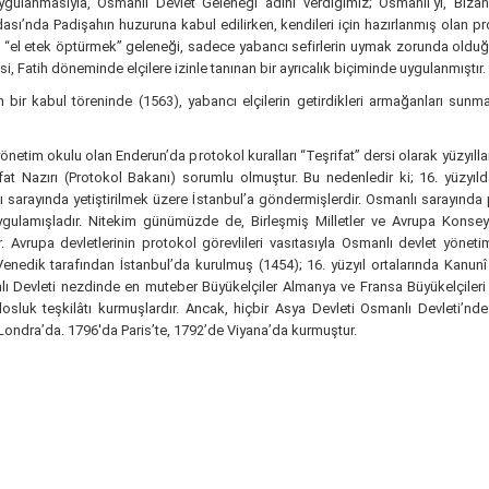
n uygulanmasıyla, Osmanlı Devlet Geleneği adını verdiğimiz; Osmanlı’yı, Biza
sı’nda Padişahın huzuruna kabul edilirken, kendileri için hazırlanmış olan pr
da “el etek öptürmek” geleneği, sadece yabancı sefirlerin uymak zorunda olduğu
, Fatih döneminde elçilere izinle tanınan bir ayrıcalık biçiminde uygulanmıştır.
r kabul töreninde (1563), yabancı elçilerin getirdikleri armağanları sunm
netim okulu olan Enderun’da protokol kuralları “Teşrifat” dersi olarak yüzyıll
ifat Nazırı (Protokol Bakanı) sorumlu olmuştur. Bu nedenledir ki; 16. yüzyıld
ı sarayında yetiştirilmek üzere İstanbul’a göndermişlerdir. Osmanlı sarayında 
a uygulamışladır. Nitekim günümüzde de, Birleşmiş Milletler ve Avrupa Konse
r. Avrupa devletlerinin protokol görevlileri vasıtasıyla Osmanlı devlet yönet
enedik tarafından İstanbul’da kurulmuş (1454); 16. yüzyıl ortalarında Kanun
lı Devleti nezdinde en muteber Büyükelçiler Almanya ve Fransa Büyükelçileri o
luk teşkilâtı kurmuşlardır. Ancak, hiçbir Asya Devleti Osmanlı Devleti’nde 
e Londra’da. 1796'da Paris’te, 1792’de Viyana’da kurmuştur.