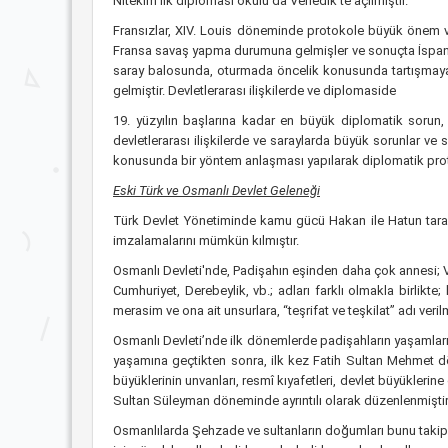
Nitekim ilk diplomasi okulu da Venedik’te açılmıştır.
Fransızlar, XIV. Louis döneminde protokole büyük önem ver
Fransa savaş yapma durumuna gelmişler ve sonuçta İspanya, 
saray balosunda, oturmada öncelik konusunda tartışmaya tu
gelmiştir. Devletlerarası ilişkilerde ve diplomaside
19. yüzyılın başlarına kadar en büyük diplomatik sorun,
devletlerarası ilişkilerde ve saraylarda büyük sorunlar ve
konusunda bir yöntem anlaşması yapılarak diplomatik protok
Eski Türk ve Osmanlı Devlet Geleneği
Türk Devlet Yönetiminde kamu gücü Hakan ile Hatun tarafın
imzalamalarını mümkün kılmıştır.
Osmanlı Devleti'nde, Padişahın eşinden daha çok annesi; Vali
Cumhuriyet, Derebeylik, vb.; adları farklı olmakla birli
merasim ve ona ait unsurlara, “teşrifat ve teşkilat” adı veril
Osmanlı Devleti’nde ilk dönemlerde padişahların yaşamları 
yaşamına geçtikten sonra, ilk kez Fatih Sultan Mehmet dö
büyüklerinin unvanları, resmî kıyafetleri, devlet büyüklerin
Sultan Süleyman döneminde ayrıntılı olarak düzenlenmiştir
Osmanlılarda Şehzade ve sultanların doğumları bunu takip 