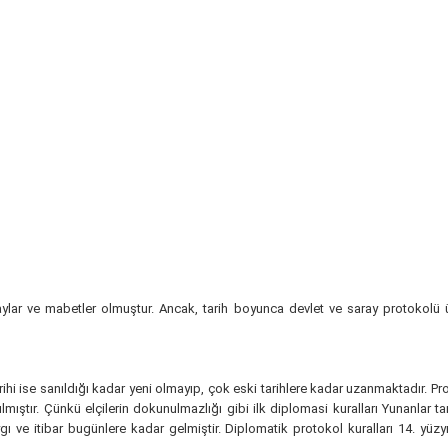
raylar ve mabetler olmuştur. Ancak, tarih boyunca devlet ve saray protokol
arihi ise sanıldığı kadar yeni olmayıp, çok eski tarihlere kadar uzanmaktadır. Pr
ılmıştır. Çünkü elçilerin dokunulmazlığı gibi ilk diplomasi kuralları Yunanlar
gı ve itibar bugünlere kadar gelmiştir. Diplomatik protokol kuralları 14. yüz