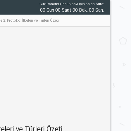
Güz Dönemi Final Sınavı İçin Kalan Süre:
00 Gün 00 Saat 00 Dak. 00 San.
Protokol İlkeleri ve Türleri Özeti
i ve Türleri Özeti :