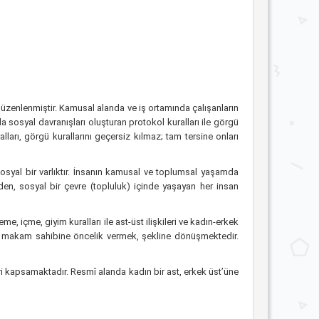
 düzenlenmiştir. Kamusal alanda ve iş ortamında çalışanların
a sosyal davranışları oluşturan protokol kuralları ile görgü
lları, görgü kurallarını geçersiz kılmaz; tam tersine onları
syal bir varlıktır. İnsanın kamusal ve toplumsal yaşamda
en, sosyal bir çevre (topluluk) içinde yaşayan her insan
 içme, giyim kuralları ile ast-üst ilişkileri ve kadın-erkek
ni; makam sahibine öncelik vermek, şekline dönüşmektedir.
leri kapsamaktadır. Resmî alanda kadın bir ast, erkek üst’üne