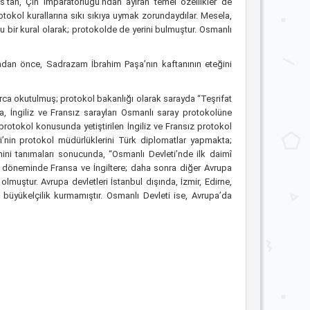
ns’tan, Çin İmparatorluğu’ndan ayıran temel özellikler de
otokol kurallarına sıkı sıkıya uymak zorundaydılar. Mesela,
 bir kural olarak; protokolde de yerini bulmuştur. Osmanlı
adan önce, Sadrazam İbrahim Paşa’nın kaftanının eteğini
arca okutulmuş; protokol bakanlığı olarak sarayda “Teşrifat
a, İngiliz ve Fransız sarayları Osmanlı saray protokolüne
protokol konusunda yetiştirilen İngiliz ve Fransız protokol
yi’nin protokol müdürlüklerini Türk diplomatlar yapmakta;
imini tanımaları sonucunda, “Osmanlı Devleti’nde ilk daimî
î döneminde Fransa ve İngiltere; daha sonra diğer Avrupa
lmuştur. Avrupa devletleri İstanbul dışında, İzmir, Edirne,
büyükelçilik kurmamıştır. Osmanlı Devleti ise, Avrupa’da