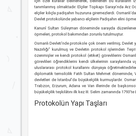
için özel kurallar belirlenerek; belirlenen bu kuralları
tanımlanmış olmaktadır. Elçiler Topkapı Sarayı’nda Arz Oda
elçiler kılıçla padişahın huzuruna giremezlerdi. Osmanlı’
Devlet protokolünde yabancı elçilerin Padişahın elini öpmesi
Kanunî Sultan Süleyman döneminde sarayda düzenlenen bi
öpmeleri, protokol bakımından zorunlu tutulmuştur.
Osmanlı Devleti’nde protokole çok önem verilmiş; Devlet yö
Nazırlığı” kurulmuş ve Devletin protokol işlerinden Teşr
özenmişler ve kendi protokol (etiket) görevlilerini Osmanl
görevlileri öğrendiklerini kendi ülkelerinin saraylarınd
uluslararası protokol kurallarını dünyaya öğretmektedirle
diplomatik temsilcilik Fatih Sultan Mehmet döneminde, V
devletleri de İstanbul’da büyükelçilik kurmuşlardır. Osman
Trabzon, Erzurum, Adana ve Van illerinde de başkonsolos
büyükelçilik teşkilâtını ilk kez III. Selim zamanında 1793’t
Protokolün Yapı Taşları