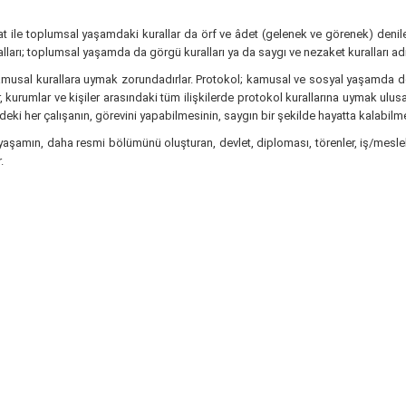
ile toplumsal yaşamdaki kurallar da örf ve âdet (gelenek ve görenek) denilen
rı; toplumsal yaşamda da görgü kuralları ya da saygı ve nezaket kuralları adı 
musal kurallara uymak zorundadırlar. Protokol; kamusal ve sosyal yaşamda d
kurumlar ve kişiler arasındaki tüm ilişkilerde protokol kurallarına uymak ulusal
eki her çalışanın, görevini yapabilmesinin, saygın bir şekilde hayatta kalabilme
al yaşamın, daha resmi bölümünü oluşturan, devlet, diploması, törenler, iş/meslek
.