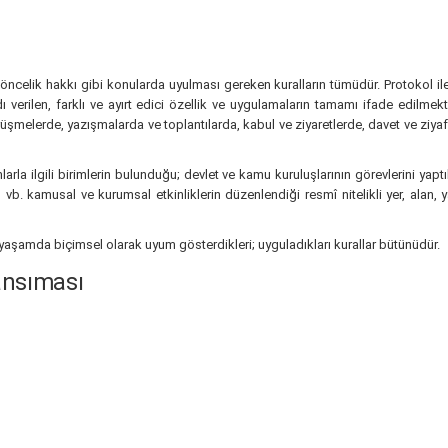
öncelik hakkı gibi konularda uyulması gereken kuralların tümüdür. Protokol ile
adı verilen, farklı ve ayırt edici özellik ve uygulamaların tamamı ifade edi
 görüşmelerde, yazışmalarda ve toplantılarda, kabul ve ziyaretlerde, davet ve z
la ilgili birimlerin bulunduğu; devlet ve kamu kuruluşlarının görevlerini yaptık
ören vb. kamusal ve kurumsal etkinliklerin düzenlendiği resmî nitelikli yer, alan,
l yaşamda biçimsel olarak uyum gösterdikleri; uyguladıkları kurallar bütünüdür.
ansıması