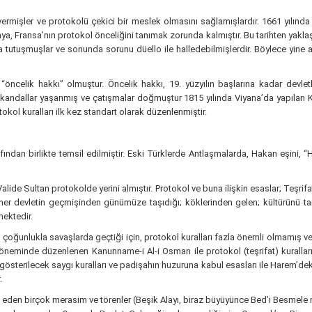
mişler ve protokolü çekici bir meslek olmasını sağlamışlardır. 1661 yılında el
Fransa’nın protokol önceliğini tanımak zorunda kalmıştır. Bu tarihten yaklaşık
tuşmuşlar ve sonunda sorunu düello ile halledebilmişlerdir. Böylece yine aynı
 “öncelik hakkı” olmuştur. Öncelik hakkı, 19. yüzyılın başlarına kadar de
 skandallar yaşanmış ve çatışmalar doğmuştur 1815 yılında Viyana’da yapılan Ko
ol kuralları ilk kez standart olarak düzenlenmiştir.
dan birlikte temsil edilmiştir. Eski Türklerde Antlaşmalarda, Hakan eşini, “Ha
de Sultan protokolde yerini almıştır. Protokol ve buna ilişkin esaslar; Teşrifat 
kte; her devletin geçmişinden günümüze taşıdığı; köklerinden gelen; kültürün
mektedir.
çoğunlukla savaşlarda geçtiği için, protokol kuralları fazla önemli olmamış ve
neminde düzenlenen Kanunname-i Al-i Osman ile protokol (teşrifat) kuralları b
e gösterilecek saygı kuralları ve padişahın huzuruna kabul esasları ile Harem’dek
.
eden birçok merasim ve törenler (Beşik Alayı, biraz büyüyünce Bed’i Besmele m