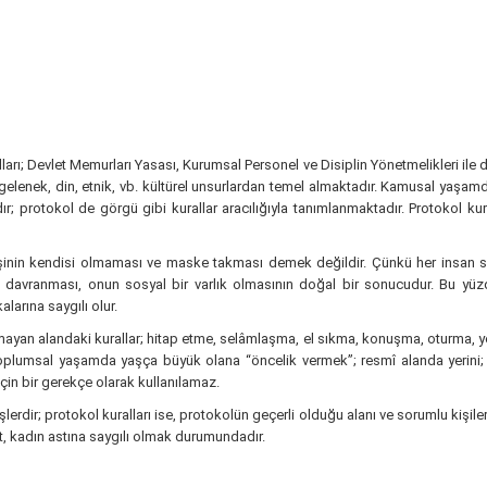
ları; Devlet Memurları Yasası, Kurumsal Personel ve Disiplin Yönetmelikleri ile
 gelenek, din, etnik, vb. kültürel unsurlardan temel almaktadır. Kamusal yaşamd
dır; protokol de görgü gibi kurallar aracılığıyla tanımlanmaktadır. Protokol kura
şinin kendisi olmaması ve maske takması demek değildir. Çünkü her insan so
 davranması, onun sosyal bir varlık olmasının doğal bir sonucudur. Bu yüzd
larına saygılı olur.
ayan alandaki kurallar; hitap etme, selâmlaşma, el sıkma, konuşma, oturma, yeme,
n, toplumsal yaşamda yaşça büyük olana “öncelik vermek”; resmî alanda yeri
in bir gerekçe olarak kullanılamaz.
şlerdir; protokol kuralları ise, protokolün geçerli olduğu alanı ve sorumlu kişi
, kadın astına saygılı olmak durumundadır.