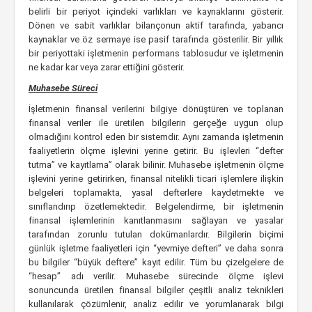
belirli bir periyot içindeki varlıkları ve kaynaklarını gösterir.
Dönen ve sabit varlıklar bilançonun aktif tarafında, yabancı
kaynaklar ve öz sermaye ise pasif tarafında gösterilir. Bir yıllık
bir periyottaki işletmenin performans tablosudur ve işletmenin
ne kadar kar veya zarar ettiğini gösterir.
Muhasebe Süreci
İşletmenin finansal verilerini bilgiye dönüştüren ve toplanan
finansal veriler ile üretilen bilgilerin gerçeğe uygun olup
olmadığını kontrol eden bir sistemdir. Aynı zamanda işletmenin
faaliyetlerin ölçme işlevini yerine getirir. Bu işlevleri “defter
tutma” ve kayıtlama” olarak bilinir. Muhasebe işletmenin ölçme
işlevini yerine getirirken, finansal nitelikli ticari işlemlere ilişkin
belgeleri toplamakta, yasal defterlere kaydetmekte ve
sınıflandırıp özetlemektedir. Belgelendirme, bir işletmenin
finansal işlemlerinin kanıtlanmasını sağlayan ve yasalar
tarafından zorunlu tutulan dokümanlardır. Bilgilerin biçimi
günlük işletme faaliyetleri için “yevmiye defteri” ve daha sonra
bu bilgiler “büyük deftere” kayıt edilir. Tüm bu çizelgelere de
“hesap” adı verilir. Muhasebe sürecinde ölçme işlevi
sonuncunda üretilen finansal bilgiler çeşitli analiz teknikleri
kullanılarak çözümlenir, analiz edilir ve yorumlanarak bilgi