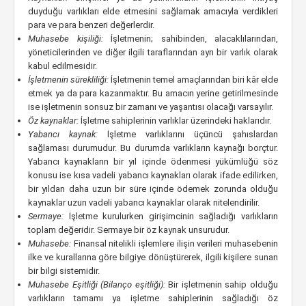
duyduğu varlıkları elde etmesini sağlamak amacıyla verdikleri
para ve para benzeri değerlerdir.
Muhasebe kişiliği:
İşletmenin; sahibinden, alacaklılarından,
yöneticilerinden ve diğer ilgili taraflarından ayrı bir varlık olarak
kabul edilmesidir.
İşletmenin sürekliliği:
İşletmenin temel amaçlarından biri kâr elde
etmek ya da para kazanmaktır. Bu amacın yerine getirilmesinde
ise işletmenin sonsuz bir zamanı ve yaşantısı olacağı varsayılır.
Öz kaynaklar:
İşletme sahiplerinin varlıklar üzerindeki haklarıdır.
Yabancı kaynak:
İşletme varlıklarını üçüncü şahıslardan
sağlaması durumudur. Bu durumda varlıkların kaynağı borçtur.
Yabancı kaynakların bir yıl içinde ödenmesi yükümlüğü söz
konusu ise kısa vadeli yabancı kaynakları olarak ifade edilirken,
bir yıldan daha uzun bir süre içinde ödemek zorunda olduğu
kaynaklar uzun vadeli yabancı kaynaklar olarak nitelendirilir.
Sermaye:
İşletme kurulurken girişimcinin sağladığı varlıkların
toplam değeridir. Sermaye bir öz kaynak unsurudur.
Muhasebe:
Finansal nitelikli işlemlere ilişin verileri muhasebenin
ilke ve kurallarına göre bilgiye dönüştürerek, ilgili kişilere sunan
bir bilgi sistemidir.
Muhasebe Eşitliği (Bilanço eşitliği):
Bir işletmenin sahip olduğu
varlıkların tamamı ya işletme sahiplerinin sağladığı öz