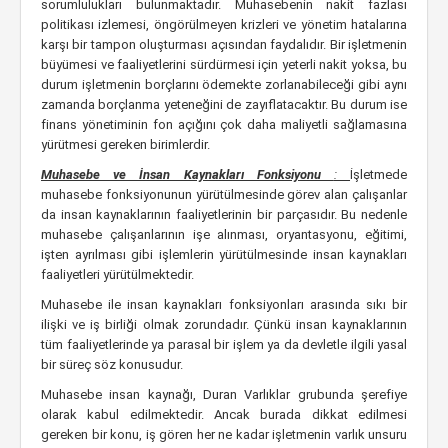
sorumlulukları bulunmaktadır. Muhasebenin nakit fazlası
politikası izlemesi, öngörülmeyen krizleri ve yönetim hatalarına
karşı bir tampon oluşturması açısından faydalıdır. Bir işletmenin
büyümesi ve faaliyetlerini sürdürmesi için yeterli nakit yoksa, bu
durum işletmenin borçlarını ödemekte zorlanabileceği gibi aynı
zamanda borçlanma yeteneğini de zayıflatacaktır. Bu durum ise
finans yönetiminin fon açığını çok daha maliyetli sağlamasına
yürütmesi gereken birimlerdir.
Muhasebe ve İnsan Kaynakları Fonksiyonu
:
İşletmede
muhasebe fonksiyonunun yürütülmesinde görev alan çalışanlar
da insan kaynaklarının faaliyetlerinin bir parçasıdır. Bu nedenle
muhasebe çalışanlarının işe alınması, oryantasyonu, eğitimi,
işten ayrılması gibi işlemlerin yürütülmesinde insan kaynakları
faaliyetleri yürütülmektedir.
Muhasebe ile insan kaynakları fonksiyonları arasında sıkı bir
ilişki ve iş birliği olmak zorundadır. Çünkü insan kaynaklarının
tüm faaliyetlerinde ya parasal bir işlem ya da devletle ilgili yasal
bir süreç söz konusudur.
Muhasebe insan kaynağı, Duran Varlıklar grubunda şerefiye
olarak kabul edilmektedir. Ancak burada dikkat edilmesi
gereken bir konu, iş gören her ne kadar işletmenin varlık unsuru