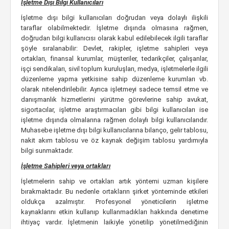
İşletme Dışı Bilgi Kullanıcıları
İşletme dışı bilgi kullanıcıları doğrudan veya dolaylı ilişkili
taraflar olabilmektedir. İşletme dışında olmasına rağmen,
doğrudan bilgi kullanıcısı olarak kabul edilebilecek ilgili taraflar
şöyle sıralanabilir: Devlet, rakipler, işletme sahipleri veya
ortakları, finansal kurumlar, müşteriler, tedarikçiler, çalışanlar,
işçi sendikaları, sivil toplum kuruluşları, medya, işletmelerle ilgili
düzenleme yapma yetkisine sahip düzenleme kurumları vb.
olarak nitelendirilebilir. Ayrıca işletmeyi sadece temsil etme ve
danışmanlık hizmetlerini yürütme görevlerine sahip avukat,
sigortacılar, işletme araştırmacıları gibi bilgi kullanıcıları ise
işletme dışında olmalarına rağmen dolaylı bilgi kullanıcılarıdır.
Muhasebe işletme dışı bilgi kullanıcılarına bilanço, gelir tablosu,
nakit akım tablosu ve öz kaynak değişim tablosu yardımıyla
bilgi sunmaktadır.
İşletme Sahipleri veya ortakları
İşletmelerin sahip ve ortakları artık yöntemi uzman kişilere
bırakmaktadır. Bu nedenle ortakların şirket yönteminde etkileri
oldukça azalmıştır. Profesyonel yöneticilerin işletme
kaynaklarını etkin kullanıp kullanmadıkları hakkında denetime
ihtiyaç vardır. İşletmenin laikiyle yönetilip yönetilmediğinin