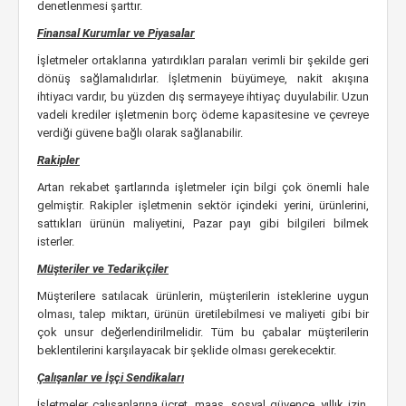
denetlenmesi şarttır.
Finansal Kurumlar ve Piyasalar
İşletmeler ortaklarına yatırdıkları paraları verimli bir şekilde geri
dönüş sağlamalıdırlar. İşletmenin büyümeye, nakit akışına
ihtiyacı vardır, bu yüzden dış sermayeye ihtiyaç duyulabilir. Uzun
vadeli krediler işletmenin borç ödeme kapasitesine ve çevreye
verdiği güvene bağlı olarak sağlanabilir.
Rakipler
Artan rekabet şartlarında işletmeler için bilgi çok önemli hale
gelmiştir. Rakipler işletmenin sektör içindeki yerini, ürünlerini,
sattıkları ürünün maliyetini, Pazar payı gibi bilgileri bilmek
isterler.
Müşteriler ve Tedarikçiler
Müşterilere satılacak ürünlerin, müşterilerin isteklerine uygun
olması, talep miktarı, ürünün üretilebilmesi ve maliyeti gibi bir
çok unsur değerlendirilmelidir. Tüm bu çabalar müşterilerin
beklentilerini karşılayacak bir şeklide olması gerekecektir.
Çalışanlar ve İşçi Sendikaları
İşletmeler çalışanlarına ücret, maaş, sosyal güvence, yıllık izin,