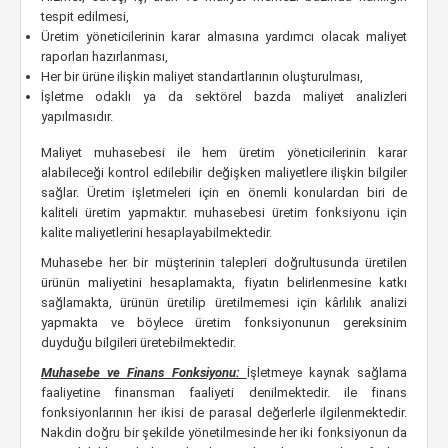
tespit edilmesi,
Üretim yöneticilerinin karar almasına yardımcı olacak maliyet
raporları hazırlanması,
Her bir ürüne ilişkin maliyet standartlarının oluşturulması,
İşletme odaklı ya da sektörel bazda maliyet analizleri
yapılmasıdır.
Maliyet muhasebesi ile hem üretim yöneticilerinin karar
alabileceği kontrol edilebilir değişken maliyetlere ilişkin bilgiler
sağlar. Üretim işletmeleri için en önemli konulardan biri de
kaliteli üretim yapmaktır. muhasebesi üretim fonksiyonu için
kalite maliyetlerini hesaplayabilmektedir.
Muhasebe her bir müşterinin talepleri doğrultusunda üretilen
ürünün maliyetini hesaplamakta, fiyatın belirlenmesine katkı
sağlamakta, ürünün üretilip üretilmemesi için kârlılık analizi
yapmakta ve böylece üretim fonksiyonunun gereksinim
duyduğu bilgileri üretebilmektedir.
Muhasebe ve Finans Fonksiyonu:
İşletmeye kaynak sağlama
faaliyetine finansman faaliyeti denilmektedir. ile finans
fonksiyonlarının her ikisi de parasal değerlerle ilgilenmektedir.
Nakdin doğru bir şekilde yönetilmesinde her iki fonksiyonun da