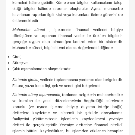
kümeleri hâline getirilir. Kümelenen bilgiler kullanıcıların talep
ettiği bilgiler hâlinde raporlar oluşturulur. Ayrıca muhasebe
hazırlanan raporları ilgili kişi veya kurumlara iletme görevini de
üstlenmektedir.
Muhasebe süreci
, işletmenin finansal verilerini bilgiye
dönüştüren ve toplanan finansal veriler ile üretilen bilgilerin
gerçeğe uygun olup olmadığını kontrol eden bir sistemdir.
Muhasebe süreci, bilgi sistemi olarak değerlendirildiğinde;
Girdi,
Süreç ve
Çıktı aşamalarından oluşmaktadır.
Sistemin girdisi,
verilerin toplanmasına yardımcı olan belgelerdir.
Fatura, yazar kasa fişi, çek ve senet gibi belgelerdir.
Sistemin süreç aşamasında,
toplanan belgelerin muhasebe ilke
ve kuralları ile yasal düzenlemelerin öngördüğü sürelerde
zorunlu (ve ayrıca işletme ihtiyaç duyarsa isteğe bağlı)
defterlere kaydetme ve sistemli bir şekilde dosyalanma
faaliyetini yürütmektedir. İşlemlerin kaydedilmesi yevmiye
defteri ile gerçekleştirilir. Yevmiye defterine finansal nitelikli
işlemin bütünü kaydedilirken, bu işlemden etkilenen hesaplar