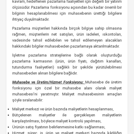
kavram, hedeflenen pazarlama faaliyetleri için değerli bir yatırım
ölçüsüdür. Pazarlama fonksiyonu açısından bu kadar önemli bir
bilginin hesaplanabilmesi için muhasebenin ürettiği bilgilere
ihtiyaç duyulmaktadır.
Pazarlama müşterileri hakkında birçok bilgiye sahip olmasına
rağmen, müşterilerin net satışları, ürün iadeleri, ıskontoları,
vadesinde tahsil edilebilen ve tahsil edilemeyen alacakları
hakkındaki bilgiler muhasebeden pazarlamaya aktarılmaktadır.
İşletme pazarlama stratejilerine bağlı olarak oluşturduğu
pazarlama karmasının (ürün, ürün fiyatı, dağıtım kanalları,
tutundurma faaliyetleri) sağlıklı bir şekilde yürütülebilmesi
muhasebeden alınan bilgilere bağlıdır.
Muhasebe ve Üretim/Hizmet Fonksiyonu:
Muhasebe de üretim
fonksiyonu için özel bir muhasebe alanı olarak maliyet
muhasebesi’ni yaratmıştır. Maliyet muhasebesinin amaçları
şöyle sıralanabilir:
Maliyet merkezi ve ürün bazında maliyetlerin hesaplanması,
Bütçelenen maliyetler ile gerçekleşen maliyetlerin
karşılaştırılması, böylece maliyet kontrolü yapılması,
Ürünün satış fiyatının belirlenmesine katkı sağlanması,
Hizmet, süreç, iş, ürün ve maliyet merkezi bazında kârlılığın