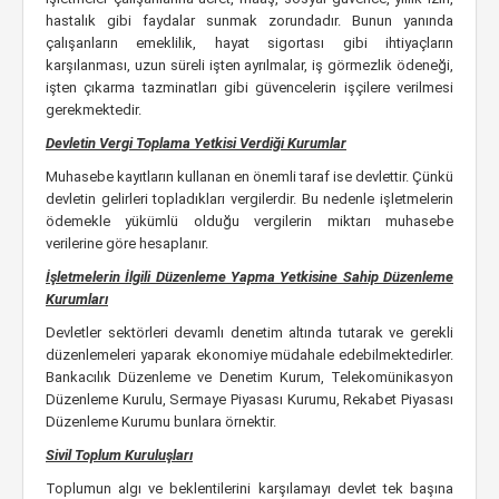
hastalık gibi faydalar sunmak zorundadır. Bunun yanında
çalışanların emeklilik, hayat sigortası gibi ihtiyaçların
karşılanması, uzun süreli işten ayrılmalar, iş görmezlik ödeneği,
işten çıkarma tazminatları gibi güvencelerin işçilere verilmesi
gerekmektedir.
Devletin Vergi Toplama Yetkisi Verdiği Kurumlar
Muhasebe kayıtların kullanan en önemli taraf ise devlettir. Çünkü
devletin gelirleri topladıkları vergilerdir. Bu nedenle işletmelerin
ödemekle yükümlü olduğu vergilerin miktarı muhasebe
verilerine göre hesaplanır.
İşletmelerin İlgili Düzenleme Yapma Yetkisine Sahip Düzenleme
Kurumları
Devletler sektörleri devamlı denetim altında tutarak ve gerekli
düzenlemeleri yaparak ekonomiye müdahale edebilmektedirler.
Bankacılık Düzenleme ve Denetim Kurum, Telekomünikasyon
Düzenleme Kurulu, Sermaye Piyasası Kurumu, Rekabet Piyasası
Düzenleme Kurumu bunlara örnektir.
Sivil Toplum Kuruluşları
Toplumun algı ve beklentilerini karşılamayı devlet tek başına