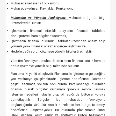
Muhasebe ve Finans Fonksiyonu
Muhasebe ve İnsan Kaynakları Fonksiyonu
Muhasebe ve Yönetim Fonksiyonu:
Muhasebe üç tür bilgi
üretmektedir. Bunlar;
İşletmenin finansal nitelikli olaylarını finansal tablolara
dönüştürerek ham bilgiler oluşturmak,
İşletmenin finansal durumunu tablolar üzerinden analiz edip
yorumlayarak finansal analizler gerçekleştirmek ve
Hedefe bağlı sorun çözmeye yönelik bilgiler üretmektir.
Yönetim fonksiyonu muhasebeden, hem finansal analiz hem de
sorun çözmeye yönelik bilgi talebinde bulunur.
Planlama iki yönlü bir işlevdir. Planlama ile işletmenin geleceğine
yön verilmeye çalışılmaktadır. İşletme hedeflerine ulaşmada
çeşitli alternatif yolların sonucunda karşılaşacağı durumları
finansal olarak bütçeler yardımıyla görebilir. Ayrıca ulaşmak
istenilen hedeflerin ulaşılır olup olmadığı da bütçeler yoluyla
somutlaştırılır. Bütçeler ise muhasebe fonksiyonu
başkanlığında yürütülür. Ancak hazırlanan her bütçe, işletmeyi
hedeflerine ulaştırmayabilir. Bu durumda planlamanın ikinci
işlevi
‘iletişim, kesin kabul ve kontroldür.
Bütçe hazırlanma