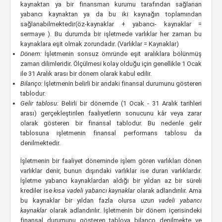
kaynaktan ya bir finansman kurumu tarafından sağlanan
yabancı kaynaktan ya da bu iki kaynağın toplamından
sağlanabilmektedir(öz-kaynaklar + yabancı- kaynaklar =
sermaye ). Bu durumda bir işletmede varlıklar her zaman bu
kaynaklara eşit olmak zorundadır. (Varlıklar = Kaynaklar)
Dönem:
İşletmenin sonsuz ömründe eşit aralıklara bölünmüş
zaman dilimleridir. Ölçülmesi kolay olduğu için genellikle 1 Ocak
ile 31 Aralık arası bir dönem olarak kabul edilir.
Bilanço:
İşletmenin belirli bir andaki finansal durumunu gösteren
tablodur.
Gelir tablosu:
Belirli bir dönemde (1 Ocak - 31 Aralık tarihleri
arası) gerçekleştirilen faaliyetlerin sonucunu kâr veya zarar
olarak gösteren bir finansal tablodur. Bu nedenle gelir
tablosuna işletmenin finansal performans tablosu da
denilmektedir.
İşletmenin bir faaliyet döneminde işlem gören varlıkları dönen
varlıklar denir, bunun dışındaki varlıklar ise duran varlıklardır.
İşletme yabancı kaynaklardan aldığı bir yıldan az bir süreli
krediler ise
kısa vadeli yabancı kaynaklar
olarak adlandırılır. Ama
bu kaynaklar bir yıldan fazla olursa
uzun vadeli yabancı
kaynaklar
olarak adlandırılır. İşletmenin bir dönem içerisindeki
finansal durumunu gösteren tabloya bilanço denilmekte ve