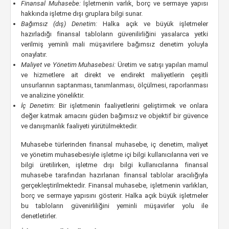
Finansal Muhasebe:
İşletmenin varlık, borç ve sermaye yapısı
hakkında işletme dışı gruplara bilgi sunar.
Bağımsız (dış) Denetim:
Halka açık ve büyük işletmeler
hazırladığı finansal tabloların güvenilirliğini yasalarca yetki
verilmiş yeminli mali müşavirlere bağımsız denetim yoluyla
onaylatır.
Maliyet ve Yönetim Muhasebesi:
Üretim ve satışı yapılan mamul
ve hizmetlere ait direkt ve endirekt maliyetlerin çeşitli
unsurlarının saptanması, tanımlanması, ölçülmesi, raporlanması
ve analizine yöneliktir.
İç Denetim:
Bir işletmenin faaliyetlerini geliştirmek ve onlara
değer katmak amacını güden bağımsız ve objektif bir güvence
ve danışmanlık faaliyeti yürütülmektedir.
Muhasebe türlerinden finansal muhasebe, iç denetim, maliyet
ve yönetim muhasebesiyle işletme içi bilgi kullanıcılarına veri ve
bilgi üretilirken, işletme dışı bilgi kullanıcılarına finansal
muhasebe tarafından hazırlanan finansal tablolar aracılığıyla
gerçekleştirilmektedir. Finansal muhasebe, işletmenin varlıkları,
borç ve sermaye yapısını gösterir. Halka açık büyük işletmeler
bu tabloların güvenirliliğini yeminli müşavirler yolu ile
denetletirler.