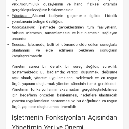
yetki/sorumluluk düzeylerinin ve hangi fiziksel ortamda
gerçekleştirileceğinin belirlenmesidir.
Yöneltme:
Sistemi faaliyete geçirmekle ilgilidir. Liderlik
yöneltmenin belirgin özelliğidir.
Koordinasyon:
İşletmede gerçekleştirilen tüm faaliyetlerin,
birbirini izlemesini, tamamlamasını ve bütünlemesini sağlayan
unsurdur.
Denetim:
İşletmede, belli bir dönemde elde edilen sonuçlarla
planlanmış ve elde edilmesi beklenen sonuçların
karşılaştırılmasıdır.
Yönetim süreci bir defalık bir süreç değildir, süreklilik
göstermektedir. Bu bağlamda; yaratıcı düşünmek, değişime
açık olmak, yönetim uygulamalarını belirlemek ve en uygun
örgüt yapısını oluşturmak yönetim sürecinin temel gerekleridir.
Yönetimin fonksiyonlarının aksamadan gerçekleştirilebilmesi
için hedeflerin önceden belirlenmesi, hedeflere ulaştıracak
yönetim uygulamaların saptanması ve bu doğrultuda en uygun
örgüt yapısının oluşturulması önemlidir.
İşletmenin Fonksiyonları Açısından
Yönetimin Yeri ve Önemi