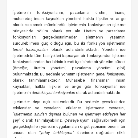
İşletmenin fonksiyonlarını, pazarlama, üretim, finans,
muhasebe, insan kaynakları yönetimi, halkla ilişkiler ve ar-ge
olarak sıralamak mümkündür. İşletmenin fonksiyonları işletme
bünyesinde bölüm olarak yer alır. Üretim ve pazarlama
fonksiyonları gerçekleştirilmeden işletmenin yaşamını
sürdürebilmesi güç olduğu için, bu iki fonksiyon işletmenin
temel fonksiyonları
olarak adlandırılmaktadır. Yönetim ise
işletmedeki tüm faaliyetleri kapsayan bir fonksiyondur. İşletme
fonksiyonlarından her birinin kendi içerisinde bir yönetim süreci
(örneğin; üretim yönetimi, pazarlama yönetimi gibi)
bulunmaktadır. Bu nedenle yönetim işletmenin
genel fonksiyonu
olarak tanımlanmaktadır. Muhasebe, finansman, insan
kaynakları, halkla ilişkiler ve ar-ge gibi fonksiyonlar ise
işletmenin
destekleyici fonksiyonları
olarak adlandırılmaktadır.
İşletmeler dışa açık sistemlerdir. Bu nedenle çevrelerinden
etkilenirler ve çevrelerini etkilerler. İşletmenin çevresini,
“işletmenin sınırları dışında bulunan ve işletmeyi etkileyen her
şey”
olarak tanımlayabiliriz. Çevreye uyum sağlayabilmek için
gerçekleştirilen yönetim uygulamaları örgüt yapısının önemli bir
unsuru olan
“yatay farklılaşma”
üzerinde doğrudan etkili