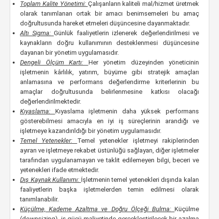
Toplam Kalite Yönetimi:
Çalışanların kaliteli mal/hizmet üretmek
olarak tanımlanan ortak bir amacı benimsemeleri bu amaç
doğrultusunda hareket etmeleri düşüncesine dayanmaktadır.
Altı Sigma:
Günlük faaliyetlerin izlenerek değerlendirilmesi ve
kaynakların doğru kullanımının desteklenmesi düşüncesine
dayanan bir yönetim uygulamasıdır.
Dengeli Ölçüm Kartı:
Her yönetim düzeyinden yöneticinin
işletmenin kârlılık, yatırım, büyüme gibi stratejik amaçları
anlamasına ve performans değerlendirme kriterlerinin bu
amaçlar doğrultusunda belirlenmesine katkısı olacağı
değerlendirilmektedir.
Kıyaslama:
Kıyaslama işletmenin daha yüksek performans
gösterebilmesi amacıyla en iyi iş süreçlerinin arandığı ve
işletmeye kazandırıldığı bir yönetim uygulamasıdır.
Temel Yetenekler:
Temel yetenekler işletmeyi rakiplerinden
ayıran ve işletmeye rekabet üstünlüğü sağlayan, diğer işletmeler
tarafından uygulanamayan ve taklit edilemeyen bilgi, beceri ve
yetenekleri ifade etmektedir.
Dış Kaynak Kullanımı:
İşletmenin temel yetenekleri dışında kalan
faaliyetlerin başka işletmelerden temin edilmesi olarak
tanımlanabilir.
Küçülme, Kademe Azaltma ve Doğru Ölçeği
Bulma:
Küçülme
(downsizing), iş gücü maliyetinde gerçekleştirilecek bir azalma