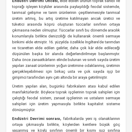
Endüstri Devrimi Öncesi,
elde edilen ürünün toprak sahibi ve
toprağı işleyen köylüler arasında paylaşıldığı feodal sistemde,
tarımsal gelişme ve tarım ürünlerinin çeşitlenmesiyle tarımsal
üretim artmış, bu artış üretime katılmayan ancak üretici ve
tüketici arasında köprü oluşturan tüccarlar sınıfının ortaya
çıkmasına neden olmuştur. Tüccarlar sınıfı bu dönemde aracılık
konumlarıyla birlikte denizciliği de kullanarak önemli sermaye
birikimi elde etmiştir. 16. yüzyılda özellikle İngiltere’de tarımdan
ve ticaretten elde edilen gelirler, daha çok kâr elde edileceği
düşünülen başka bir alanda değerlendirilmeye başlanmıştır.
Daha önce zanaatkârların elinde bulunan ve sınırlı sayıda üretim
yapılan zanaat ürünlerinin yoğun üretimine odaklanmış, üretimin
gerçekleşebilmesi için birkaç usta ve çok sayıda işçi bir
girişimci tarafından aynı çatı altında bir araya getirilmiştir.
Üretim yapılan alan, bugünkü fabrikaların atası kabul edilen
manifaktürlerdir. Böylece toprak işçilerinin toprak sahipleri için
çalıştığı feodal sistem, zanaat işçilerinin ve ustaların sermaye
sahipleri için üretim yapmasıyla birlikte kapitalist sisteme
dönüşmüştür.
Endüstri Devrimi sonrası,
fabrikalarda yeni iş olanaklarının
ortaya çıkmasıyla birlikte, köylerden kentlere büyük göç
yaşanmış ve köylü sınıfının önemli bir kısmı işçi sınıfına