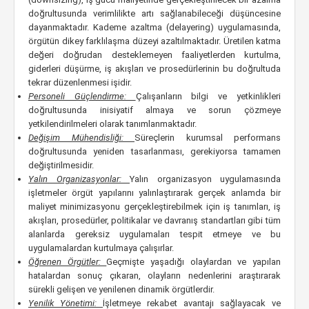
doğrultusunda verimlilikte artı sağlanabileceği düşüncesine
dayanmaktadır. Kademe azaltma (delayering) uygulamasında,
örgütün dikey farklılaşma düzeyi azaltılmaktadır. Üretilen katma
değeri doğrudan desteklemeyen faaliyetlerden kurtulma,
giderleri düşürme, iş akışları ve prosedürlerinin bu doğrultuda
tekrar düzenlenmesi işidir.
Personeli Güçlendirme:
Çalışanların bilgi ve yetkinlikleri
doğrultusunda inisiyatif almaya ve sorun çözmeye
yetkilendirilmeleri olarak tanımlanmaktadır.
Değişim Mühendisliği:
Süreçlerin kurumsal performans
doğrultusunda yeniden tasarlanması, gerekiyorsa tamamen
değiştirilmesidir.
Yalın Organizasyonlar:
Yalın organizasyon uygulamasında
işletmeler örgüt yapılarını yalınlaştırarak gerçek anlamda bir
maliyet minimizasyonu gerçekleştirebilmek için iş tanımları, iş
akışları, prosedürler, politikalar ve davranış standartları gibi tüm
alanlarda gereksiz uygulamaları tespit etmeye ve bu
uygulamalardan kurtulmaya çalışırlar.
Öğrenen Örgütler:
Geçmişte yaşadığı olaylardan ve yapılan
hatalardan sonuç çıkaran, olayların nedenlerini araştırarak
sürekli gelişen ve yenilenen dinamik örgütlerdir.
Yenilik Yönetimi:
İşletmeye rekabet avantajı sağlayacak ve