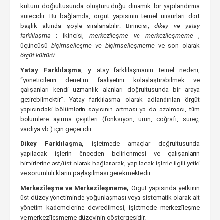
kültürü doğrultusunda oluşturulduğu dinamik bir yapılandırma
sürecidir. Bu bağlamda, örgüt yapısının temel unsurları dört
başlık altında şöyle sıralanabilir: Birincisi,
dikey ve yatay
farklılaşma
; ikincisi,
merkezileşme ve merkezileşmeme
,
üçüncüsü
biçimselleşme ve biçimselleşmeme
ve son olarak
örgüt kültürü
.
Yatay Farklılaşma, y
atay farklılaşmanın temel nedeni,
“yöneticilerin denetim faaliyetini kolaylaştırabilmek
ve
çalışanları kendi uzmanlık alanları doğrultusunda bir araya
getirebilmektir”. Yatay farklılaşma olarak adlandırılan örgüt
yapısındaki bölümlerin sayısının artması ya da azalması, tüm
bölümlere ayırma çeşitleri (fonksiyon, ürün, coğrafi, süreç,
vardiya vb.) için geçerlidir.
Dikey Farklılaşma,
işletmede amaçlar doğrultusunda
yapılacak işlerin önceden belirlenmesi ve çalışanların
birbirlerine ast/üst olarak bağlanarak, yapılacak işlerle ilgili yetki
ve sorumlulukların
paylaşılması gerekmektedir.
Merkezîleşme ve Merkezîleşmeme,
Örgüt yapısında yetkinin
üst düzey yönetiminde yoğunlaşması veya sistematik olarak alt
yönetim kademelerine devredilmesi, işletmede merkezîleşme
ve merkezîleşmeme düzeyinin göstergesidir.