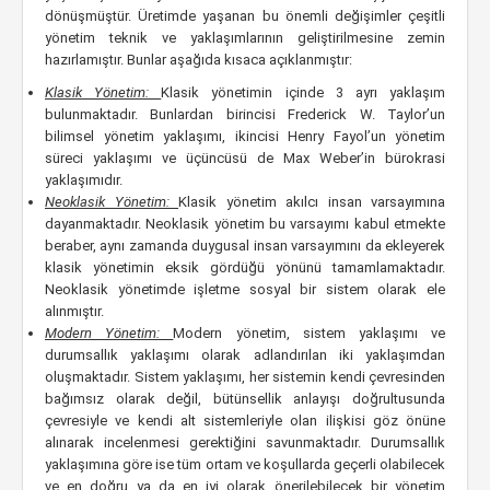
dönüşmüştür. Üretimde yaşanan bu önemli değişimler çeşitli
yönetim teknik ve yaklaşımlarının geliştirilmesine zemin
hazırlamıştır. Bunlar aşağıda kısaca açıklanmıştır:
Klasik Yönetim:
Klasik yönetimin içinde 3 ayrı yaklaşım
bulunmaktadır. Bunlardan birincisi Frederick W. Taylor’un
bilimsel yönetim yaklaşımı, ikincisi Henry Fayol’un yönetim
süreci yaklaşımı ve üçüncüsü de Max Weber’in bürokrasi
yaklaşımıdır.
Neoklasik Yönetim:
Klasik yönetim akılcı insan varsayımına
dayanmaktadır. Neoklasik yönetim bu varsayımı kabul etmekte
beraber, aynı zamanda duygusal insan varsayımını da ekleyerek
klasik yönetimin eksik gördüğü yönünü tamamlamaktadır.
Neoklasik yönetimde işletme sosyal bir sistem olarak ele
alınmıştır.
Modern Yönetim:
Modern yönetim, sistem yaklaşımı ve
durumsallık yaklaşımı olarak adlandırılan iki yaklaşımdan
oluşmaktadır. Sistem yaklaşımı, her sistemin kendi çevresinden
bağımsız olarak değil, bütünsellik anlayışı doğrultusunda
çevresiyle ve kendi alt sistemleriyle olan ilişkisi göz önüne
alınarak incelenmesi gerektiğini savunmaktadır. Durumsallık
yaklaşımına göre ise tüm ortam ve koşullarda geçerli olabilecek
ve en doğru ya da en iyi olarak önerilebilecek bir yönetim