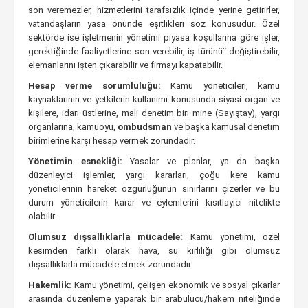
son veremezler, hizmetlerini tarafsızlık içinde yerine getirirler,
vatandaşların yasa önünde eşitlikleri söz konusudur. Özel
sektörde ise işletmenin yönetimi piyasa koşullarına göre işler,
gerektiğinde faaliyetlerine son verebilir, iş türünü¨ değiştirebilir,
elemanlarını işten çıkarabilir ve firmayı kapatabilir.
Hesap
verme sorumluluğu:
Kamu yöneticileri, kamu
kaynaklarının ve yetkilerin kullanımı konusunda siyasi organ ve
kişilere, idari üstlerine, mali denetim biri mine (Sayıştay), yargı
organlarına, kamuoyu,
ombudsman
ve başka kamusal denetim
birimlerine karşı hesap vermek zorundadır.
Yönetimin esnekliği:
Yasalar ve planlar, ya da başka
düzenleyici işlemler, yargı kararları, çoğu kere kamu
yöneticilerinin hareket özgürlüğünün sınırlarını çizerler ve bu
durum yöneticilerin karar ve eylemlerini kısıtlayıcı nitelikte
olabilir.
Olumsuz dışsallıklarla mücadele:
Kamu yönetimi, özel
kesimden farklı olarak hava, su kirliliği gibi olumsuz
dışsallıklarla mücadele etmek zorundadır.
Hakemlik:
Kamu yönetimi, çelişen ekonomik ve sosyal çıkarlar
arasında düzenleme yaparak bir arabulucu/hakem niteliğinde