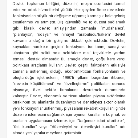
Devlet; toplumun birliğini, düzenini, meşru otoritesini temsil
eder ve ortak hizmetlerini yürütür. Her şeyden önce devletlerin
fonksiyonları büyük bir değişime uğramış karmaşık hale gelmiş
çeşitlenmiş ve artmıştır. Dış güvenliği ve iç düzeni sağlamak
gibi klasik devlet anlayışından zamanla “müdahaleci”,
“planlayıcı”, “sosyal” ve nihayet “arabulucu/hakem” devlet
kavramına doğru bir gelişme dikkati çekmektedir. Devletin,
kaynakları harekete geçirici fonksiyonu ise tarım, sanayi ve
ulaştırma gibi belirli bazı sektörlere mali teşviklerle yardım
etmesi, destek olmasıdır. Bu amaçla devlet, çoğu kere vergi
politikası araçlarını kullanır. Devlet çeşitli faktörlerin etkisiyle
zamanla üstlenmiş¸ olduğu ekonomikticari fonksiyonlarını ve
oluşturduğu işletmelerini, 1980’li yılların başından itibaren,
“devletin küçültülmesi” ve “özelleştirme” politikaları sonucu
piyasaya, özel sektör firmalarına devretmek durumunda
kalmıştır. Devlet, ekonomik ve ticari alanları piyasa aktörlerine
bırakırken bu alanlarda düzenleyici ve denetleyici aktör olarak
yeni fonksiyonlar üstlenmiş¸, piyasaların rekabet koşulları içinde
düzenle islemesini sağlamak için oyunun kurallarını koymak ve
bunların uygulamasını izlemek için “bağımsız idari otoriteler”,
“üst kurullar” veya “düzenleyici ve denetleyici kurullar” adı
altında yeni yapılar meydana getirmiştir.