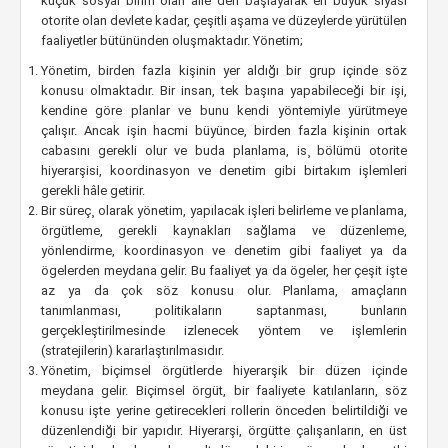
küçük sosyal birim olan aile den başlayarak en büyük siyasi
otorite olan devlete kadar, çeşitli aşama ve düzeylerde yürütülen
faaliyetler bütününden oluşmaktadır. Yönetim;
Yönetim, birden fazla kişinin yer aldığı bir grup içinde söz
konusu olmaktadır. Bir insan, tek başına yapabileceği bir işi,
kendine göre planlar ve bunu kendi yöntemiyle yürütmeye
çalışır. Ancak işin hacmi büyünce, birden fazla kişinin ortak
cabasını gerekli olur ve buda planlama, is¸ bölümü otorite
hiyerarşisi, koordinasyon ve denetim gibi birtakım işlemleri
gerekli hâle getirir.
Bir süreç¸ olarak yönetim, yapılacak işleri belirleme ve planlama,
örgütleme, gerekli kaynakları sağlama ve düzenleme,
yönlendirme, koordinasyon ve denetim gibi faaliyet ya da
ögelerden meydana gelir. Bu faaliyet ya da ögeler, her çeşit işte
az ya da çok söz konusu olur. Planlama, amaçların
tanımlanması, politikaların saptanması, bunların
gerçekleştirilmesinde izlenecek yöntem ve işlemlerin
(stratejilerin) kararlaştırılmasıdır.
Yönetim, biçimsel örgütlerde hiyerarşik bir düzen içinde
meydana gelir. Biçimsel örgüt, bir faaliyete katılanların, söz
konusu işte yerine getirecekleri rollerin önceden belirtildiği ve
düzenlendiği bir yapıdır. Hiyerarşi, örgütte çalışanların, en üst