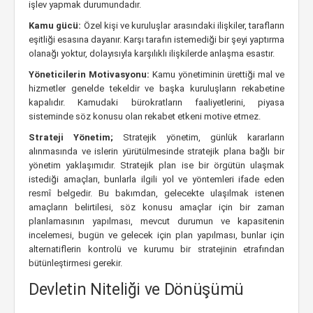
işlev yapmak durumundadır.
Kamu gücü:
Özel kişi ve kuruluşlar arasındaki ilişkiler, tarafların
eşitliği esasına dayanır. Karşı tarafın istemediği bir şeyi yaptırma
olanağı yoktur, dolayısıyla karşılıklı ilişkilerde anlaşma esastır.
Yöneticilerin Motivasyonu:
Kamu yönetiminin ürettiği mal ve
hizmetler genelde tekeldir ve başka kuruluşların rekabetine
kapalıdır. Kamudaki bürokratların faaliyetlerini, piyasa
sisteminde söz konusu olan rekabet etkeni motive etmez.
Strateji Yönetim;
Stratejik yönetim, günlük kararların
alınmasında ve islerin yürütülmesinde stratejik plana bağlı bir
yönetim yaklaşımıdır. Stratejik plan ise bir örgütün ulaşmak
istediği amaçları, bunlarla ilgili yol ve yöntemleri ifade eden
resmî belgedir. Bu bakımdan, gelecekte ulaşılmak istenen
amaçların belirtilesi, söz konusu amaçlar için bir zaman
planlamasının yapılması, mevcut durumun ve kapasitenin
incelemesi, bugün ve gelecek için plan yapılması, bunlar için
alternatiflerin kontrolü ve kurumu bir stratejinin etrafından
bütünleştirmesi gerekir.
Devletin Niteliği ve Dönüşümü