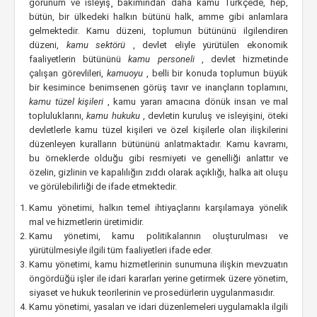
görünüm ve isleyiş¸ bakımından daha kamu Türkçede, hep,
bütün, bir ülkedeki halkın bütünü halk, amme gibi anlamlara
gelmektedir. Kamu düzeni, toplumun bütününü ilgilendiren
düzeni,
kamu sektörü
, devlet eliyle yürütülen ekonomik
faaliyetlerin bütününü
kamu personeli
, devlet hizmetinde
çalışan görevlileri,
kamuoyu
, belli bir konuda toplumun büyük
bir kesimince benimsenen görüş tavır ve inançların toplamını,
kamu tüzel kişileri
, kamu yararı amacına dönük insan ve mal
topluluklarını,
kamu hukuku
, devletin kuruluş ve isleyişini, öteki
devletlerle kamu tüzel kişileri ve özel kişilerle olan ilişkilerini
düzenleyen kuralların bütününü anlatmaktadır. Kamu kavramı,
bu örneklerde olduğu gibi resmiyeti ve genelliği anlattır ve
özelin, gizlinin ve kapalılığın zıddı olarak açıklığı, halka ait oluşu
ve görülebilirliği de ifade etmektedir.
Kamu yönetimi, halkın temel ihtiyaçlarını karşılamaya yönelik
mal ve hizmetlerin üretimidir.
Kamu yönetimi, kamu politikalarının oluşturulması ve
yürütülmesiyle ilgili tüm faaliyetleri ifade eder.
Kamu yönetimi, kamu hizmetlerinin sunumuna ilişkin mevzuatın
öngördüğü işler ile idari kararları yerine getirmek üzere yönetim,
siyaset ve hukuk teorilerinin ve prosedürlerin uygulanmasıdır.
Kamu yönetimi, yasaları ve idari düzenlemeleri uygulamakla ilgili