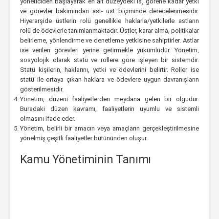
yöneticiden başlayarak en alt düzeydeki is¸ görene kadar yetki
ve görevler bakımından ast- üst biçiminde derecelenmesidir.
Hiyerarşide üstlerin rolü genellikle haklarla/yetkilerle astların
rolü de ödevlerle tanımlanmaktadır. Üstler, karar alma, politikalar
belirleme, yönlendirme ve denetleme yetkisine sahiptirler. Astlar
ise verilen görevleri yerine getirmekle yükümlüdür. Yönetim,
sosyolojik olarak statü ve rollere göre işleyen bir sistemdir.
Statü kişilerin, haklarını, yetki ve ödevlerini belirtir. Roller ise
statü ile ortaya çıkan haklara ve ödevlere uygun davranışların
gösterilmesidir.
Yönetim, düzeni faaliyetlerden meydana gelen bir olgudur.
Buradaki düzen kavramı, faaliyetlerin uyumlu ve sistemli
olmasını ifade eder.
Yönetim, belirli bir amacın veya amaçların gerçekleştirilmesine
yönelmiş çeşitli faaliyetler bütününden oluşur.
Kamu Yönetiminin Tanımı