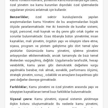
Kamu Yönetimi kavramı, yönetimin kamu kurumlarıyla ilgili dalını,
özel yönetim ise kamu kurumları dışındaki özel işletmelerde
uygulanan yönünü anlatmak için kullanılır.
Benzerlikler;
özel sektör kuruluşlarında yapılan
araştırmalardan kamu Yönetimi de bu araştırmalardan büyük
ölçüde yararlanmaktadır. Her iki kesimde de kurallar sistemi,
örgüt, personel, mali kaynak ve dış çevre gibi ortak ögeler ve
sorunlar bulunmaktadır. Esas itibarıyla bütün yönetimler, insan
kaynakları, mali yönetim, örgütün yapı ve isleyişini idare etme,
siyasa, program ve yöntem geliştirme gibi dört temel işlev
yürütürler. Günümüzde kamu yönetimi, işletme yönetimi
anlayışından etkilenmektedir, ancak tamamıyla de bazı temel
ilkelerden vazgeçilmiş¸ değildir. Uygulamada tarafsızlık, hesap
verebilirlik, kamu yararı gibi demokratik değerlere vurgu
yapılmakla beraber, risk almak, esneklik, performans ölçümü,
stratejik yönetim, sonuç ¸ odaklılık ve amaçların başarılması gibi
yeni değerler devreye girmektedir.
Farklılıklar;
Kamu yönetimi ve özel yönetim arasında yapı ve
isleyişten kaynaklanan temel bazı farklılıklar bulunmaktadır.
Siyasal
çevre:
Kamu yönetimi, siyasal sistemin yürütmeye
ilişkin kolunu oluşturmaktadır. Bu nedenle kamu yönetimi,