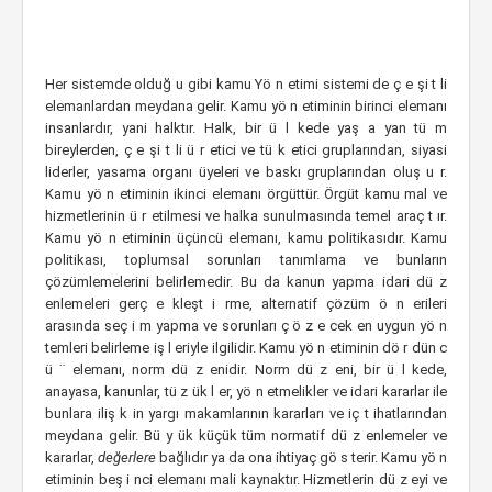
Her sistemde olduğ u gibi kamu Yö n etimi sistemi de ç e şi t li
elemanlardan meydana gelir. Kamu yö n etiminin birinci elemanı
insanlardır, yani halktır. Halk, bir ü l kede yaş a yan tü m
bireylerden, ç e şi t li ü r etici ve tü k etici gruplarından, siyasi
liderler, yasama organı üyeleri ve baskı gruplarından oluş u r.
Kamu yö n etiminin ikinci elemanı örgüttür. Örgüt kamu mal ve
hizmetlerinin ü r etilmesi ve halka sunulmasında temel araç t ır.
Kamu yö n etiminin üçüncü elemanı, kamu politikasıdır. Kamu
politikası, toplumsal sorunları tanımlama ve bunların
çözümlemelerini belirlemedir. Bu da kanun yapma idari dü z
enlemeleri gerç e kleşt i rme, alternatif çözüm ö n erileri
arasında seç i m yapma ve sorunları ç ö z e cek en uygun yö n
temleri belirleme iş l eriyle ilgilidir. Kamu yö n etiminin dö r dün c
ü ¨ elemanı, norm dü z enidir. Norm dü z eni, bir ü l kede,
anayasa, kanunlar, tü z ük l er, yö n etmelikler ve idari kararlar ile
bunlara iliş k in yargı makamlarının kararları ve iç t ihatlarından
meydana gelir. Bü y ük küçük tüm normatif dü z enlemeler ve
kararlar,
değerlere
bağlıdır ya da ona ihtiyaç gö s terir. Kamu yö n
etiminin beş i nci elemanı mali kaynaktır. Hizmetlerin dü z eyi ve