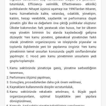
tutumluluk, Efficiency- verimlilik, Effectiveness- etkinlik)
politikalarıdır. Nihayet üçüncü aşamayı ise 1990’lardan itibaren,
kamu hizmetlerinde kalite, vatandaş¸ odaklılık, yönetişim,
katılım, hesap verebilirlik, saydamlık ve performansa dayalı
yönetim gibi ilke ve değerlerin öne çıktığı politikalar oluşturur.
Ülkeler bakımından fark yaratacak olan husus, her bir ülkenin
veya yönetim biriminin bu alanda kaydedeceği gelişme
düzeyidir. Yeni kamu yönetimi, geleneksel yönetimden farklı
olarak yönetimin organizasyonu ve isleyişinde piyasalar ve
toplumla ilişkilerinde yeni bir yapılanma öngörür. Yeni kamu
yönetiminin temel unsurları konusunda çeşitli sınıflandırmalar
yapılmıştır. C. Hood yeni kamu yönetiminin unsurlarını yedi
grupta toplamıştır.
Kamu sektöründe yöneticiye geniş¸ yönetme serbestliğinin
tanınması,
Performans ölçümü yapılması,
Sonuçlara, prosedürlerden daha çok önem verilmesi,
Kaynakların kullanımında disiplin ve tutumluluk,
Kamu sektöründe rekabetin artırılması, 6. Büyük yapılı
organizasyonların, optimal büyüklükte yeni yapılara
dönüştürülmesi,
Kamuda, özel sektör yönetim tekniklerinin uygulanması.