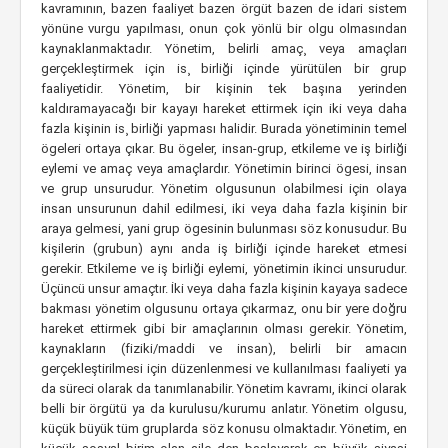
kavramının, bazen faaliyet bazen örgüt bazen de idari sistem
yönüne vurgu yapılması, onun çok yönlü bir olgu olmasından
kaynaklanmaktadır. Yönetim, belirli amaç¸ veya amaçları
gerçekleştirmek için is¸ birliği içinde yürütülen bir grup
faaliyetidir. Yönetim, bir kişinin tek başına yerinden
kaldıramayacağı bir kayayı hareket ettirmek için iki veya daha
fazla kişinin is¸ birliği yapması halidir. Burada yönetiminin temel
ögeleri ortaya çıkar. Bu ögeler, insan-grup, etkileme ve iş birliği
eylemi ve amaç veya amaçlardır. Yönetimin birinci ögesi, insan
ve grup unsurudur. Yönetim olgusunun olabilmesi için olaya
insan unsurunun dahil edilmesi, iki veya daha fazla kişinin bir
araya gelmesi, yani grup ögesinin bulunması söz konusudur. Bu
kişilerin (grubun) aynı anda iş birliği içinde hareket etmesi
gerekir. Etkileme ve iş birliği eylemi, yönetimin ikinci unsurudur.
Üçüncü unsur amaçtır. İki veya daha fazla kişinin kayaya sadece
bakması yönetim olgusunu ortaya çıkarmaz, onu bir yere doğru
hareket ettirmek gibi bir amaçlarının olması gerekir. Yönetim,
kaynakların (fiziki/maddi ve insan), belirli bir amacın
gerçekleştirilmesi için düzenlenmesi ve kullanılması faaliyeti ya
da süreci olarak da tanımlanabilir. Yönetim kavramı, ikinci olarak
belli bir örgütü ya da kurulusu/kurumu anlatır. Yönetim olgusu,
küçük büyük tüm gruplarda söz konusu olmaktadır. Yönetim, en