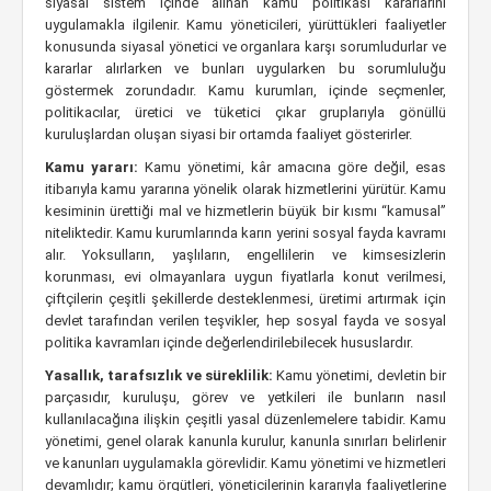
siyasal sistem içinde alınan kamu politikası kararlarını
uygulamakla ilgilenir. Kamu yöneticileri, yürüttükleri faaliyetler
konusunda siyasal yönetici ve organlara karşı sorumludurlar ve
kararlar alırlarken ve bunları uygularken bu sorumluluğu
göstermek zorundadır. Kamu kurumları, içinde seçmenler,
politikacılar, üretici ve tüketici çıkar gruplarıyla gönüllü
kuruluşlardan oluşan siyasi bir ortamda faaliyet gösterirler.
Kamu yararı:
Kamu yönetimi, kâr amacına göre değil, esas
itibarıyla kamu yararına yönelik olarak hizmetlerini yürütür. Kamu
kesiminin ürettiği mal ve hizmetlerin büyük bir kısmı “kamusal”
niteliktedir. Kamu kurumlarında karın yerini sosyal fayda kavramı
alır. Yoksulların, yaşlıların, engellilerin ve kimsesizlerin
korunması, evi olmayanlara uygun fiyatlarla konut verilmesi,
çiftçilerin çeşitli şekillerde desteklenmesi, üretimi artırmak için
devlet tarafından verilen teşvikler, hep sosyal fayda ve sosyal
politika kavramları içinde değerlendirilebilecek hususlardır.
Yasallık, tarafsızlık ve süreklilik:
Kamu yönetimi, devletin bir
parçasıdır, kuruluşu, görev ve yetkileri ile bunların nasıl
kullanılacağına ilişkin çeşitli yasal düzenlemelere tabidir. Kamu
yönetimi, genel olarak kanunla kurulur, kanunla sınırları belirlenir
ve kanunları uygulamakla görevlidir. Kamu yönetimi ve hizmetleri
devamlıdır; kamu örgütleri, yöneticilerinin kararıyla faaliyetlerine