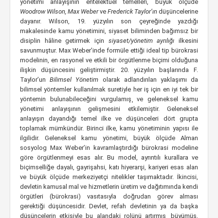
yönetimi anlayışının entelektüel temelleri, büyük ölçüde
Woodrow Wilson, Max Weber
ve
Frederick Taylor’ın
düşüncelerine
dayanır. Wilson, 19. yüzyılın son çeyreğinde yazdığı
makalesinde kamu yönetimini, siyaset biliminden bağımsız bir
disiplin hâline getirmek için
siyaset/yönetim ayrılığı
ilkesini
savunmuştur. Max Weber’inde formüle ettiği ideal tip bürokrasi
modelinin, en rasyonel ve etkili bir örgütlenme biçimi olduğuna
ilişkin düşüncesini geliştirmiştir. 20. yüzyılın başlarında F.
Taylor’un
Bilimsel Yönetim
olarak adlandırılan yaklaşımı da
bilimsel yöntemler kullanılmak suretiyle her iş için en iyi tek bir
yöntemin bulunabileceğini vurgulamış¸ ve geleneksel kamu
yönetimi anlayışının gelişmesini etkilemiştir. Geleneksel
anlayışın dayandığı temel ilke ve düşünceleri dört grupta
toplamak mümkündür. Birinci ilke, kamu yönetiminin yapısı ile
ilgilidir. Geleneksel kamu yönetimi, büyük ölçüde Alman
sosyolog Max Weber’in kavramlaştırdığı bürokrasi modeline
göre örgütlenmeyi esas alır. Bu model, ayrıntılı kurallara ve
biçimselliğe dayalı, gayrişahsi, katı hiyerarşi, kariyeri esas alan
ve büyük ölçüde merkeziyetçi nitelikler taşımaktadır. İkincisi,
devletin kamusal mal ve hizmetlerin üretim ve dağıtımında kendi
örgütleri (bürokrasi) vasıtasıyla doğrudan görev alması
gerektiği düşüncesidir. Devlet, refah devletinin ya da başka
düşüncelerin etkisiyle bu alandaki rolünü artırmış¸ büyümüş,