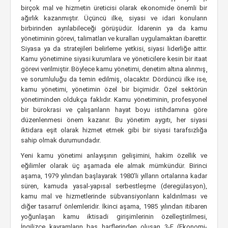
birçok mal ve hizmetin üreticisi olarak ekonomide önemli bir
ağırlık kazanmıştır. Üçüncü ilke, siyasi ve idari konuların
birbirinden ayrılabileceği görüşüdür. İdarenin ya da kamu
yönetiminin görevi, talimatları ve kuralları uygulamaktan ibarettir.
Siyasa ya da stratejileri belirleme yetkisi, siyasi liderliğe aittir.
Kamu yönetimine siyasi kurumlara ve yöneticilere kesin bir itaat
görevi verilmiştir. Böylece kamu yönetimi, denetim altına alınmış¸
ve sorumluluğu da temin edilmiş¸ olacaktır. Dördüncü ilke ise,
kamu yönetimi, yönetimin özel bir biçimidir. Özel sektörün
yönetiminden oldukça faklıdır. Kamu yönetiminin, profesyonel
bir bürokrasi ve çalışanların hayat boyu istihdamına göre
düzenlenmesi önem kazanır. Bu yönetim aygıtı, her siyasi
iktidara eşit olarak hizmet etmek gibi bir siyasi tarafsızlığa
sahip olmak durumundadır.
Yeni kamu yönetimi anlayışının gelişimini, hakim özellik ve
eğilimler olarak üç aşamada ele almak mümkündür. Birinci
aşama, 1979 yılından başlayarak 1980’li yılların ortalarına kadar
süren, kamuda yasal-yapısal serbestleşme (deregülasyon),
kamu mal ve hizmetlerinde sübvansiyonların kaldırılması ve
diğer tasarruf önlemleridir. İkinci aşama, 1985 yılından itibaren
yoğunlaşan kamu iktisadi girişimlerinin özelleştirilmesi,
İngilizce kavramların baş harflerinden oluşan 3-E (Ekonomi-