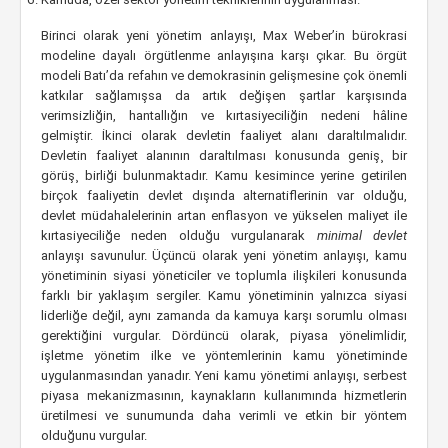
Birinci olarak yeni yönetim anlayışı, Max Weber’in bürokrasi
modeline dayalı örgütlenme anlayışına karşı çıkar. Bu örgüt
modeli Batı’da refahın ve demokrasinin gelişmesine çok önemli
katkılar sağlamışsa da artık değişen şartlar karşısında
verimsizliğin, hantallığın ve kırtasiyeciliğin nedeni hâline
gelmiştir. İkinci olarak devletin faaliyet alanı daraltılmalıdır.
Devletin faaliyet alanının daraltılması konusunda geniş¸ bir
görüş¸ birliği bulunmaktadır. Kamu kesimince yerine getirilen
birçok faaliyetin devlet dışında alternatiflerinin var olduğu,
devlet müdahalelerinin artan enflasyon ve yükselen maliyet ile
kırtasiyeciliğe neden olduğu vurgulanarak
minimal devlet
anlayışı savunulur. Üçüncü olarak yeni yönetim anlayışı, kamu
yönetiminin siyasi yöneticiler ve toplumla ilişkileri konusunda
farklı bir yaklaşım sergiler. Kamu yönetiminin yalnızca siyasi
liderliğe değil, aynı zamanda da kamuya karşı sorumlu olması
gerektiğini vurgular. Dördüncü olarak, piyasa yönelimlidir,
işletme yönetim ilke ve yöntemlerinin kamu yönetiminde
uygulanmasından yanadır. Yeni kamu yönetimi anlayışı, serbest
piyasa mekanizmasının, kaynakların kullanımında hizmetlerin
üretilmesi ve sunumunda daha verimli ve etkin bir yöntem
olduğunu vurgular.