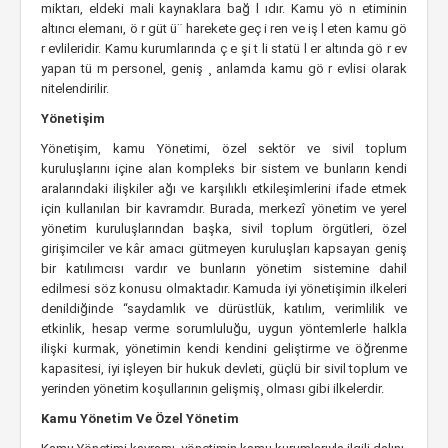
miktarı, eldeki mali kaynaklara bağ l ıdır. Kamu yö n etiminin
altıncı elemanı, ö r güt ü¨ harekete geç i ren ve iş l eten kamu gö
r evlileridir. Kamu kurumlarında ç e şi t li statü l er altında gö r ev
yapan tü m personel, geniş ¸ anlamda kamu gö r evlisi olarak
nitelendirilir.
Yönetişim
Yönetişim, kamu Yönetimi, özel sektör ve sivil toplum
kuruluşlarını içine alan kompleks bir sistem ve bunların kendi
aralarındaki ilişkiler ağı ve karşılıklı etkileşimlerini ifade etmek
için kullanılan bir kavramdır. Burada, merkezî yönetim ve yerel
yönetim kuruluşlarından başka, sivil toplum örgütleri, özel
girişimciler ve kâr amacı gütmeyen kuruluşları kapsayan geniş
bir katılımcısı vardır ve bunların yönetim sistemine dahil
edilmesi söz konusu olmaktadır. Kamuda iyi yönetişimin ilkeleri
denildiğinde “saydamlık ve dürüstlük, katılım, verimlilik ve
etkinlik, hesap verme sorumluluğu, uygun yöntemlerle halkla
ilişki kurmak, yönetimin kendi kendini geliştirme ve öğrenme
kapasitesi, iyi işleyen bir hukuk devleti, güçlü bir sivil toplum ve
yerinden yönetim koşullarının gelişmiş¸ olması gibi ilkelerdir.
Kamu Yönetim Ve Özel Yönetim