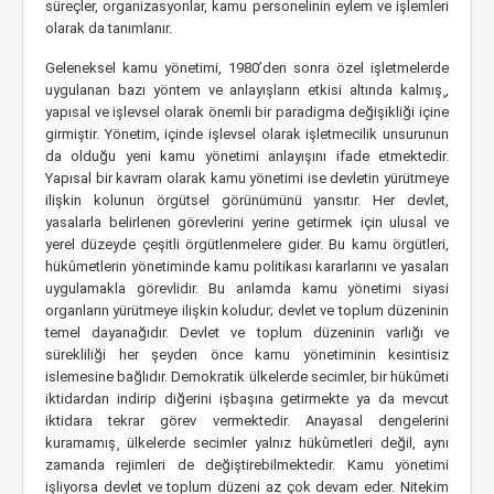
süreçler, organizasyonlar, kamu personelinin eylem ve işlemleri
olarak da tanımlanır.
Geleneksel kamu yönetimi, 1980’den sonra özel işletmelerde
uygulanan bazı yöntem ve anlayışların etkisi altında kalmış¸,
yapısal ve işlevsel olarak önemli bir paradigma değişikliği içine
girmiştir. Yönetim, içinde işlevsel olarak işletmecilik unsurunun
da olduğu yeni kamu yönetimi anlayışını ifade etmektedir.
Yapısal bir kavram olarak kamu yönetimi ise devletin yürütmeye
ilişkin kolunun örgütsel görünümünü yansıtır. Her devlet,
yasalarla belirlenen görevlerini yerine getirmek için ulusal ve
yerel düzeyde çeşitli örgütlenmelere gider. Bu kamu örgütleri,
hükûmetlerin yönetiminde kamu politikası kararlarını ve yasaları
uygulamakla görevlidir. Bu anlamda kamu yönetimi siyasi
organların yürütmeye ilişkin koludur; devlet ve toplum düzeninin
temel dayanağıdır. Devlet ve toplum düzeninin varlığı ve
sürekliliği her şeyden önce kamu yönetiminin kesintisiz
islemesine bağlıdır. Demokratik ülkelerde secimler, bir hükûmeti
iktidardan indirip diğerini işbaşına getirmekte ya da mevcut
iktidara tekrar görev vermektedir. Anayasal dengelerini
kuramamış¸ ülkelerde secimler yalnız hükûmetleri değil, aynı
zamanda rejimleri de değiştirebilmektedir. Kamu yönetimi
işliyorsa devlet ve toplum düzeni az çok devam eder. Nitekim