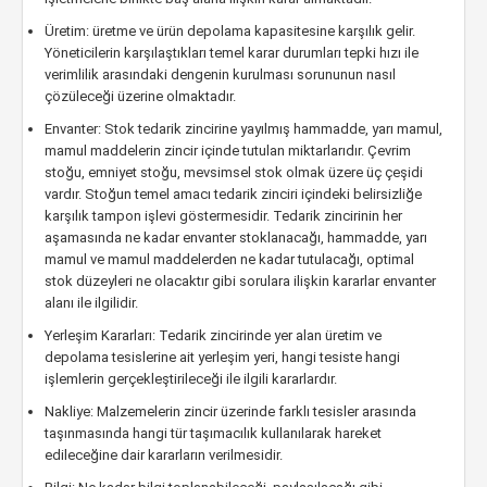
Üretim: üretme ve ürün depolama kapasitesine karşılık gelir.
Yöneticilerin karşılaştıkları temel karar durumları tepki hızı ile
verimlilik arasındaki dengenin kurulması sorununun nasıl
çözüleceği üzerine olmaktadır.
Envanter: Stok tedarik zincirine yayılmış hammadde, yarı mamul,
mamul maddelerin zincir içinde tutulan miktarlarıdır. Çevrim
stoğu, emniyet stoğu, mevsimsel stok olmak üzere üç çeşidi
vardır. Stoğun temel amacı tedarik zinciri içindeki belirsizliğe
karşılık tampon işlevi göstermesidir. Tedarik zincirinin her
aşamasında ne kadar envanter stoklanacağı, hammadde, yarı
mamul ve mamul maddelerden ne kadar tutulacağı, optimal
stok düzeyleri ne olacaktır gibi sorulara ilişkin kararlar envanter
alanı ile ilgilidir.
Yerleşim Kararları: Tedarik zincirinde yer alan üretim ve
depolama tesislerine ait yerleşim yeri, hangi tesiste hangi
işlemlerin gerçekleştirileceği ile ilgili kararlardır.
Nakliye: Malzemelerin zincir üzerinde farklı tesisler arasında
taşınmasında hangi tür taşımacılık kullanılarak hareket
edileceğine dair kararların verilmesidir.