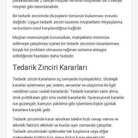
perakendeciler 2.seviye müşteri ve nihai müşteriler de 3.seviye
müşteri gibi tanımlanabilir.
Bir tedarik zincirinde düzeylerin tümünün bulunması zorunlu
değildir. Uygun tedarik zinciri tasarımı müşterilerin ihtiyaçlarına
ve bunların nasıl karşılandığına bağlıdır.
Müşteri memnuniyeti korunurken, maliyetlerin minimize
edilmeye çalışılması içeren bir tedarik zincirinin tasarlanması
büyük bir problem olmasına rağmen sisteme entegre
edildiğinde faydaları daha fazladır.
Tedarik Zinciri Kararları
Tedarik zinciri kararlarını üç seviyede toplayabiliriz. Stratejik
kararlar işletmenin yer, üretim, envanter ve ulaştırma ile ilgili
verdikleri uzun vadeli kararlardır. Tedarik kararları satın alma,
stok politikaları gibi orta vadeli kararlardır. Operasyonel kararlar
ise güzergah, kamyon yükleme gibi işlemlere ilişkin günlük
kararlara karşılık gelir.
Tedarik zincirinde karar alınırken talebe hızlı cevap verme ve
etkinlik faktörü etkilidir ve bunlar aynı zamanda çatışırlar.
Tedarik zincirindeki işletmeler tek başlarına veya diğer
işletmelerle birlikte baş alana ilişkin karar almaktadır.