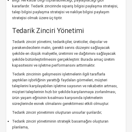
Bilgi: Ne kadar bilgi toplanabileceği, paylaşılacağı gibi
kararlardır. Tedarik zincirinde sipariş bilgisi paylaşma stratejisi,
talep bilgisi paylaşma stratejisi ve nakliye bilgisi paylaşım
stratejisi olmak üzere üç tiptir.
Tedarik Zinciri Yönetimi
Tedarik zinciri yönetimi, tedarikçiler, üreticiler, depolar ve
perakendecilerin malın, gerekli servis düzeyini sağlayacak
şekilde en düşük maliyetle, üretimini ve dağıtımını sağlayacak
şekilde bütünleştirilmesini gerçekleştirir. Burada amaç üretim
kapasitesini ve işletme performansını arttırmaktır.
Tedarik zincirinin gelişmesini işletmelerin ilgili taraflarla
yaptıkları işbirliğinin yarattığı faydaları görmeleri, müşteri
taleplerini karşılayabilen işletme sayısının ve rekabetin artması,
müşteri taleplerinin hızlı bir şekilde karşılanmaya zorlanılması,
ürün yaşam eğrisinin kısalması karşısında işletmelerin
süreçlerinde esnek olmalarını gerektirmesi etkili olmuştur.
Tedarik zinciri yönetimini oluşturan unsurlar şunlardır;
Tedarik zinciri yönetiminin stratejik basamağını oluşturan
planlama,