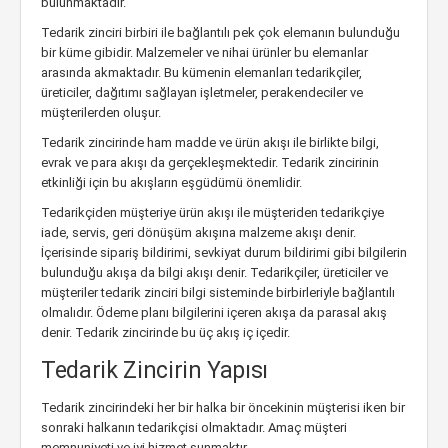
bulunmaktadır.
Tedarik zinciri birbiri ile bağlantılı pek çok elemanın bulunduğu
bir küme gibidir. Malzemeler ve nihai ürünler bu elemanlar
arasında akmaktadır. Bu kümenin elemanları tedarikçiler,
üreticiler, dağıtımı sağlayan işletmeler, perakendeciler ve
müşterilerden oluşur.
Tedarik zincirinde ham madde ve ürün akışı ile birlikte bilgi,
evrak ve para akışı da gerçekleşmektedir. Tedarik zincirinin
etkinliği için bu akışların eşgüdümü önemlidir.
Tedarikçiden müşteriye ürün akışı ile müşteriden tedarikçiye
iade, servis, geri dönüşüm akışına malzeme akışı denir.
İçerisinde sipariş bildirimi, sevkiyat durum bildirimi gibi bilgilerin
bulunduğu akışa da bilgi akışı denir. Tedarikçiler, üreticiler ve
müşteriler tedarik zinciri bilgi sisteminde birbirleriyle bağlantılı
olmalıdır. Ödeme planı bilgilerini içeren akışa da parasal akış
denir. Tedarik zincirinde bu üç akış iç içedir.
Tedarik Zincirin Yapısı
Tedarik zincirindeki her bir halka bir öncekinin müşterisi iken bir
sonraki halkanın tedarikçisi olmaktadır. Amaç müşteri
memnuniyeti ve iyi hizmet sunmaktır.