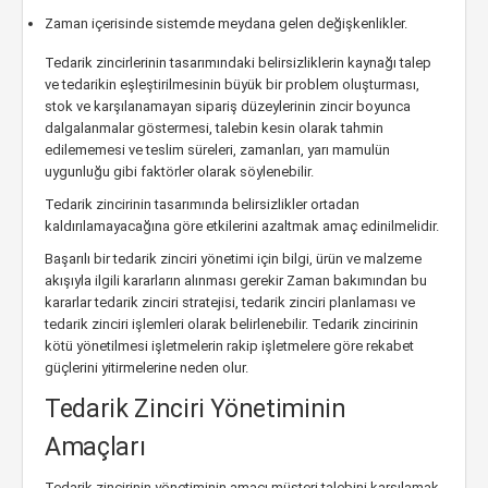
Zaman içerisinde sistemde meydana gelen değişkenlikler.
Tedarik zincirlerinin tasarımındaki belirsizliklerin kaynağı talep
ve tedarikin eşleştirilmesinin büyük bir problem oluşturması,
stok ve karşılanamayan sipariş düzeylerinin zincir boyunca
dalgalanmalar göstermesi, talebin kesin olarak tahmin
edilememesi ve teslim süreleri, zamanları, yarı mamulün
uygunluğu gibi faktörler olarak söylenebilir.
Tedarik zincirinin tasarımında belirsizlikler ortadan
kaldırılamayacağına göre etkilerini azaltmak amaç edinilmelidir.
Başarılı bir tedarik zinciri yönetimi için bilgi, ürün ve malzeme
akışıyla ilgili kararların alınması gerekir Zaman bakımından bu
kararlar tedarik zinciri stratejisi, tedarik zinciri planlaması ve
tedarik zinciri işlemleri olarak belirlenebilir. Tedarik zincirinin
kötü yönetilmesi işletmelerin rakip işletmelere göre rekabet
güçlerini yitirmelerine neden olur.
Tedarik Zinciri Yönetiminin
Amaçları
Tedarik zincirinin yönetiminin amacı müşteri talebini karşılamak