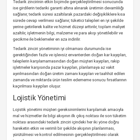
Tedarik zincirinin etkin biçimde gerçekleştirilmesi sonucunda
ise girdilerin tedariki garanti altına alınarak üretimin devamlılığı
sağlanır, tedarik süresi azaltılarak pazardaki değişikliklere kısa
sürede cevap verilmesi sağlanır, tüketici talepleri en iyi şekilde
yerine getirilerek kalite ve hizmet düzeyi arttırılır, toplam maliyet
azaltılır, işletmenin bilgi, malzeme ve para akışı yönetilebilir ve
gecikme ile beklemeler en aza indirilir.
Tedarik zinciri yönetiminin iyi olmaması durumunda ise
gerektiğinden fazla ve işlevsiz envanterden doğan kar kayıpları,
taleplerin karşılamamasından doğan müşteri kayıpları, rakip
işletmeler karşısında pazar kayıpları, planlamaya az vakit
ayırılmasından doğan üretim zamanı kayıpları ve taahhüt edilen
zamanda ve miktarda ürün teslim edememe sonucu fırsatlarının
kaçırılması kayıpları oluşur.
Lojistik Yönetimi
Lojistik yönetimi müşteri gereksinimlerini karşılamak amacıyla
mal ve hizmetler ile bilgi akışının ilk çıkış noktası ile son tüketim
noktası arasındaki tedarik zinciri içindeki her iki yöne doğru
hareketin etkin ve verimli bir şekilde akışının planlanması,
yürütülmesi ve kontrol edilmesinin gerçekleştirilmesi olarak