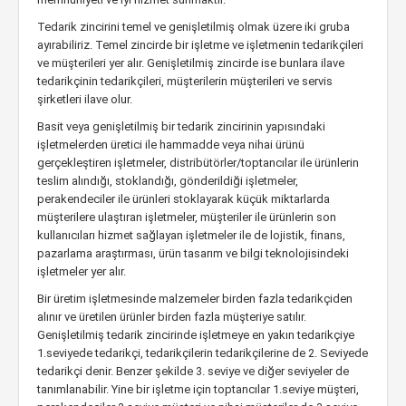
Tedarik zincirini temel ve genişletilmiş olmak üzere iki gruba
ayırabiliriz. Temel zincirde bir işletme ve işletmenin tedarikçileri
ve müşterileri yer alır. Genişletilmiş zincirde ise bunlara ilave
tedarikçinin tedarikçileri, müşterilerin müşterileri ve servis
şirketleri ilave olur.
Basit veya genişletilmiş bir tedarik zincirinin yapısındaki
işletmelerden üretici ile hammadde veya nihai ürünü
gerçekleştiren işletmeler, distribütörler/toptancılar ile ürünlerin
teslim alındığı, stoklandığı, gönderildiği işletmeler,
perakendeciler ile ürünleri stoklayarak küçük miktarlarda
müşterilere ulaştıran işletmeler, müşteriler ile ürünlerin son
kullanıcıları hizmet sağlayan işletmeler ile de lojistik, finans,
pazarlama araştırması, ürün tasarım ve bilgi teknolojisindeki
işletmeler yer alır.
Bir üretim işletmesinde malzemeler birden fazla tedarikçiden
alınır ve üretilen ürünler birden fazla müşteriye satılır.
Genişletilmiş tedarik zincirinde işletmeye en yakın tedarikçiye
1.seviyede tedarikçi, tedarikçilerin tedarikçilerine de 2. Seviyede
tedarikçi denir. Benzer şekilde 3. seviye ve diğer seviyeler de
tanımlanabilir. Yine bir işletme için toptancılar 1.seviye müşteri,