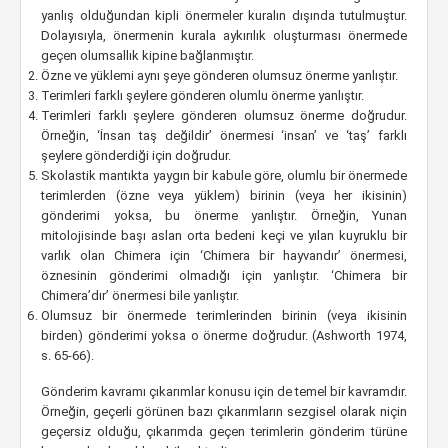
yanlış olduğundan kipli önermeler kuralın dışında tutulmuştur.
Dolayısıyla, önermenin kurala aykırılık oluşturması önermede
geçen olumsallık kipine bağlanmıştır.
Özne ve yüklemi aynı şeye gönderen olumsuz önerme yanlıştır.
Terimleri farklı şeylere gönderen olumlu önerme yanlıştır.
Terimleri farklı şeylere gönderen olumsuz önerme doğrudur.
Örneğin, ‘İnsan taş değildir’ önermesi ‘insan’ ve ‘taş’ farklı
şeylere gönderdiği için doğrudur.
Skolastik mantıkta yaygın bir kabule göre, olumlu bir önermede
terimlerden (özne veya yüklem) birinin (veya her ikisinin)
gönderimi yoksa, bu önerme yanlıştır. Örneğin, Yunan
mitolojisinde başı aslan orta bedeni keçi ve yılan kuyruklu bir
varlık olan Chimera için ‘Chimera bir hayvandır’ önermesi,
öznesinin gönderimi olmadığı için yanlıştır. ‘Chimera bir
Chimera’dır’ önermesi bile yanlıştır.
Olumsuz bir önermede terimlerinden birinin (veya ikisinin
birden) gönderimi yoksa o önerme doğrudur. (Ashworth 1974,
s. 65-66).
Gönderim kavramı çıkarımlar konusu için de temel bir kavramdır.
Örneğin, geçerli görünen bazı çıkarımların sezgisel olarak niçin
geçersiz olduğu, çıkarımda geçen terimlerin gönderim türüne