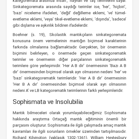
kategoremata arasında ‘insan’, ‘hayvan’ ve ‘taş’ terimlerini sayar.
Sinkategoremata arasında saydığı terimler ise, ‘her’, ‘hiçbiri’,
‘bazı’ niceleme ifadeleri, ‘değil’ değilleme eklemi, ‘ve’ tümel-
evetleme eklemi, ‘veya’ tikel-evetleme eklemi, ‘dışında’, ‘sadece’
gibi dışlama ve aykırılık bildiren ifadelerdir.
Boehner (s. 19), Skolastik mantıkçıların sinkategoremata
konusuna önem vermelerinin mantığın biçimsel karakterinin
farkında olmalarına bağlamaktadır. Gerçekten, bir önermenin
biçimini belirleyen, o önermede geçen sinkategorematik
terimler ve önermenin diğer parçalarının sinkategorematik
terimlere göre yerleşimidir. ‘Her A B dir’ önermesinin ‘Bazı A B
dir’ önermesinden biçimsel olarak ayrı olmasının nedeni ‘her’ ve
‘bazı’ sinkategorematik terimleridir. ‘Her A B dir’ önermesinin
‘Her B A dır’ önermesinden biçimsel olarak ayrı olmasının
nedeni A’ ve LB kategorematik terimlerinin farklı yerleşimleridir.
Sophismata ve Insolubilia
Mantık bilmeceleri olarak yorumlayabileceğimiz Sophismata
hakkında araştırma Ortaçağ mantık eğitiminin önemli bir
parçasını oluşturur. Sophismata ile ilgili çalışmada amaç mantık
kavramları ile ilgili sorunların örnekler üzerinden tartışılmasıdır.
Richard Kilvington (yaklaşık 1302-1361), William Heytesbury