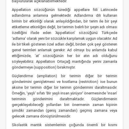
başvurularak açıklanabilmektedir.
Appellation sözcüğünün türediği appellare fiili Latincede
adlandırma anlamına gelmektedir. Adlandırma dili kullanan
birinin bir etkinliği olarak anlaşıldığından, bir terim ile bir şeyi
etiketleme etkinliğini değil, bir terimin belirli bir şeyin adı olması
özelliğini ifade eden ‘Appellation’ sözcüğünü Türkçede
‘adlama’ olarak yeni bir sözcükle karşılamak uygun olacaktır. Ad
ile bir tikeli gösteren özel adları değil, birden çok şeyi gösteren
genel terimleri anlamak gerekir. Ad olmayı bu anlamda kabul
ettiğimizde, ‘at’ sözcüğünün her bir atın adı olduğunu
söyleyebiliriz. Appellation Ortaçağ mantığında yerini zamanla
göndermeye (supposition) bırakmıştır.
Güçlendirme (ampliation) bir terimin diğer bir terimin
gönderimini genişletmesi ve kısıtlama (restriction) ise bunun
aksine bir terimin diğer bir terimin gönderimini daraltmasıdır.
Örneğin, ‘yaşlı’ sıfatı ‘Bir yaşlı insan yürüyor’ önermesinde ‘insan’
teriminin gönderimini daraltmaktadır. Güçlendirmenin
gerçekleşebileceği yollardan biri önermenin zaman kipinin
şimdiki zamandan (geniş zamandan) geçmiş zamana veya
gelecek zamana dönüştürülmesidir.
Skolastik mantık sistemlerinin çoğunda önemli bir kısmı