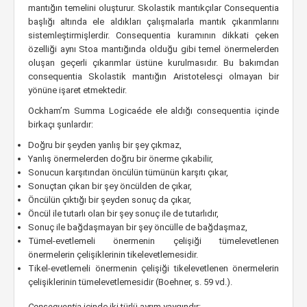
mantığın temelini oluşturur. Skolastik mantıkçılar Consequentia
başlığı altında ele aldıkları çalışmalarla mantık çıkarımlarını
sistemleştirmişlerdir. Consequentia kuramının dikkati çeken
özelliği aynı Stoa mantığında olduğu gibi temel önermelerden
oluşan geçerli çıkarımlar üstüne kurulmasıdır. Bu bakımdan
consequentia Skolastik mantığın Aristotelesçi olmayan bir
yönüne işaret etmektedir.
Ockham’m Summa Logicaéde ele aldığı consequentia içinde
birkaçı şunlardır:
Doğru bir şeyden yanlış bir şey çıkmaz,
Yanlış önermelerden doğru bir önerme çıkabilir,
Sonucun karşıtından öncülün tümünün karşıtı çıkar,
Sonuçtan çıkan bir şey öncülden de çıkar,
Öncülün çıktığı bir şeyden sonuç da çıkar,
Öncül ile tutarlı olan bir şey sonuç ile de tutarlıdır,
Sonuç ile bağdaşmayan bir şey öncülle de bağdaşmaz,
Tümel-evetlemeli önermenin çelişiği tümelevetlenen
önermelerin çelişiklerinin tikelevetlemesidir.
Tikel-evetlemeli önermenin çelişiği tikelevetlenen önermelerin
çelişiklerinin tümelevetlemesidir (Boehner, s. 59 vd.).
Consequentia
içinde iki türlü ayrım yaygındır: