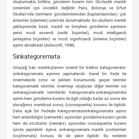
oluşturmakla birlikte, gönderim kuramı tüm Skolastik mantık
sistemleri için öncelikli değildir. Paris, Bolonya ve Erfurt
Okulları’nda terimlerin gönderimlerinden (kaplamlarından) çok
anlamları (içlemleri) üzerinde durulmaktadır. Bu okulların mantık
yaklaşımında basit, maddi ve bireylere gönderme ayrımının
yerini modi essendi (varlık biçimleri), modi intelligendi
(anlaşılma biçimleri) ve modi significandi (imleme biçimleri)
ayrımı almaktadır (Ashworth, 1998).
Sinkategoremata
Ortaçağ batı mantıkçılarının önemli bir katkısı kategoremata-
sinkategoremata ayrımını yapmalarıdır. Genel bir ifade ile
önermelerde özne ve yüklem konumunda geçen terimler
kategorematik terimler, önermeyi oluşturan diğer terimler ise
sinkategorematik terimlerdir. Kategoremata-sinkategoremata
ayrımı hem gönderme kuramı ile ilgili olduğu kadar az sonra ele
alacağımız mantıksal sonuç (consequentia) konusu ile ilgilidir.
Daha açık bir ifadeyle kategorematasinkategoremata ayrımı
hem anlambilgisi (semantik) açısından gönderme kuramı içinde
hem de sözdizimi (sentaks) açısından consequentia kuramı
içinde yapılabilir. Ayrıca sinkategoremata mantık problemleri
(sophismata) konusu ile de yakın ilgilidir. Bu nedenle