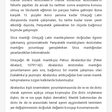
mantık sistemi Aristoteles’in mantık sistemidir. Aristoteles’in
felsefe yapıtları da ancak bu tarihten sonra araştırma konusu
olmuş ve Skolastik eğitimin bir parçası haline gelmiştir. Buna
karşılık 13. yüzyılın ikinci yarısına kadar Ortaçağ Latin
dünyasında mantık çalışmaları, bu tarihe kadar süren çeviri
etkinliği dışında, Peripatetik gelenekten bir ölçüde bağımsız
biçimde gelişmiştir.
Stoa mantığı Ortaçağ Latin mantıkçılarının doğrudan ilgisini
çekmemiş görünmektedir. Peripatetik mantıkçıların Aristoteles
mantığını yorumlayıp genişletirken Stoa mantığından
yararlandıkları bilinmektedir.
Ortaçağın ilk büyük mantıkçısı Petrus Abelardus’dur (Peter
Abelard, 10791142). Abelardus Aristoteles mantığını
yorumlamanın yanı sıra, bağımsız bir mantık çalışması olan
Dialektika’yı yazmıştır. Abelardus antikçağdan beri süren mantık
tartışmalarına özgün katkılarda bulunmuştur.
Abelardus kipli önermelerin yorumlanmasında de re ve de dicto
olarak ayırımını açıkça ortaya koymuştur (De dicto söylenene
ilişkin, de re ise şeye ilişkin demektir). Mantık bakımından de
dicto ile de re arasındaki temel ayırım eşgönderimli terimlerin
yer değiştirmesinin doğruluk değerini koruyup korumamasıdır.