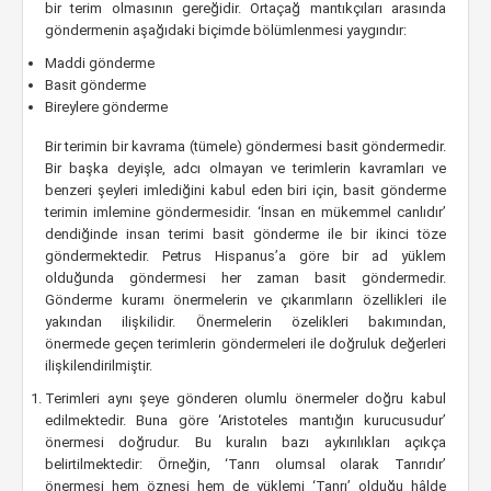
bir terim olmasının gereğidir. Ortaçağ mantıkçıları arasında
göndermenin aşağıdaki biçimde bölümlenmesi yaygındır:
Maddi gönderme
Basit gönderme
Bireylere gönderme
Bir terimin bir kavrama (tümele) göndermesi basit göndermedir.
Bir başka deyişle, adcı olmayan ve terimlerin kavramları ve
benzeri şeyleri imlediğini kabul eden biri için, basit gönderme
terimin imlemine göndermesidir. ‘İnsan en mükemmel canlıdır’
dendiğinde insan terimi basit gönderme ile bir ikinci töze
göndermektedir. Petrus Hispanus’a göre bir ad yüklem
olduğunda göndermesi her zaman basit göndermedir.
Gönderme kuramı önermelerin ve çıkarımların özellikleri ile
yakından ilişkilidir. Önermelerin özelikleri bakımından,
önermede geçen terimlerin göndermeleri ile doğruluk değerleri
ilişkilendirilmiştir.
Terimleri aynı şeye gönderen olumlu önermeler doğru kabul
edilmektedir. Buna göre ‘Aristoteles mantığın kurucusudur’
önermesi doğrudur. Bu kuralın bazı aykırılıkları açıkça
belirtilmektedir: Örneğin, ‘Tanrı olumsal olarak Tanrıdır’
önermesi hem öznesi hem de yüklemi ‘Tanrı’ olduğu hâlde