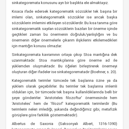
sinkategoremata konusunu ayrı bir başlıkta ele almaktayız.
Kısaca ifade edersek kategorematik sözcükler tek başına bir
imlemi olan, sinkategorematik sözcükler ise ancak başka
sözcüklerin imlemini etkileyen sözcüklerdir. Bu kısa tanıma göre
sinkategorematik sayılan sözcüklerin bazıları bir önerme içinde
geçtikleri zaman bu önermenin doğruluk/yanlışlığını ve bu
önermenin diğer önermelerle çıkarım ilişkilerini etkilemedikleri
için mantığın konusu olmazlar.
Sinkategoremata kavramının ortaya çıkışı Stoa mantığına dek
uzanmaktadır. Stoa mantıkçılarına göre önerme ad ile
yüklemden oluşmaktadır. Bu öğeleri birleştirerek önermeyi
oluşturan diğer ifadeler ise sinkategorematadır (Boehner, s. 20).
Kategorematik terimler tümcede tek başlarına özne ya da
yüklem olarak geçebilirler. Bu terimler tek başlarına imlemli
oldukları için, bir tümcede tek başına kullanıldıklarında belli bir
şeye gönderirler. ‘Aristoteles filozoftur’ önermesinde hem
‘Aristoteles’ hem de ‘filozof’ kategorematik terimlerdir (Bu
terimlerin neleri imlediği, yukarıda değindiğimiz gibi, metafizik
görüşlere göre farklılık göstermektedir).
Albertus de Saxonia (Saksonyalı Albert, 1316-1390)