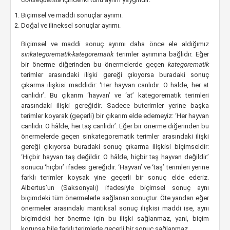
Biçimsel ve maddi sonuçlar ayrımı.
Doğal ve ilineksel sonuçlar ayrımı.
Biçimsel ve maddi sonuç ayrımı daha önce ele aldığımız
sinkategorematik-kategorematik
terimler ayrımına bağlıdır. Eğer
bir önerme diğerinden bu önermelerde geçen
kategorematik
terimler arasındaki ilişki gereği çıkıyorsa buradaki sonuç
çıkarma ilişkisi maddidir: ‘Her hayvan canlıdır. O halde, her at
canlıdır’. Bu çıkarım ‘hayvan’ ve ‘at’ kategorematik terimleri
arasındaki ilişki gereğidir. Sadece buterimler yerine başka
terimler koyarak (geçerli) bir çıkarım elde edemeyiz: ‘Her hayvan
canlıdır. O hâlde, her taş canlıdır’. Eğer bir önerme diğerinden bu
önermelerde geçen sinkategorematik terimler arasındaki ilişki
gereği çıkıyorsa buradaki sonuç çıkarma ilişkisi biçimseldir:
‘Hiçbir hayvan taş değildir. O hâlde, hiçbir taş hayvan değildir.’
sonucu ‘hiçbir’ ifadesi gereğidir. ‘Hayvan’ ve ‘taş’ terimleri yerine
farklı terimler koysak yine geçerli bir sonuç elde ederiz.
Albertus’un (Saksonyalı) ifadesiyle biçimsel sonuç aynı
biçimdeki tüm önermelerle sağlanan sonuçtur. Öte yandan eğer
önermeler arasındaki mantıksal sonuç ilişkisi maddi ise, aynı
biçimdeki her önerme için bu ilişki sağlanmaz, yani, biçim
korunsa bile farklı terimlerle geçerli bir sonuç sağlanmaz.