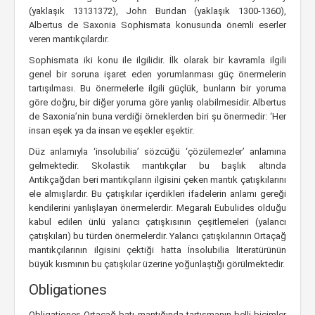
(yaklaşık 13131372), John Buridan (yaklaşık 1300-1360),
Albertus de Saxonia Sophismata konusunda önemli eserler
veren mantıkçılardır.
Sophismata iki konu ile ilgilidir. İlk olarak bir kavramla ilgili
genel bir soruna işaret eden yorumlanması güç önermelerin
tartışılması. Bu önermelerle ilgili güçlük, bunların bir yoruma
göre doğru, bir diğer yoruma göre yanlış olabilmesidir. Albertus
de Saxonia’nin buna verdiği örneklerden biri şu önermedir: ‘Her
insan eşek ya da insan ve eşekler eşektir.
Düz anlamıyla ‘insolubilia’ sözcüğü ‘çözülemezler’ anlamına
gelmektedir. Skolastik mantıkçılar bu başlık altında
Antikçağdan beri mantıkçıların ilgisini çeken mantık çatışkılarını
ele almışlardır. Bu çatışkılar içerdikleri ifadelerin anlamı gereği
kendilerini yanlışlayan önermelerdir. Megaralı Eubulides olduğu
kabul edilen ünlü yalancı çatışkısının çeşitlemeleri (yalancı
çatışkıları) bu türden önermelerdir. Yalancı çatışkılarının Ortaçağ
mantıkçılarının ilgisini çektiği hatta İnsolubilia literatürünün
büyük kısmının bu çatışkılar üzerine yoğunlaştığı görülmektedir.
Obligationes
Obligationes Ortaçağ batı mantığında tartışmanın belli biçimler