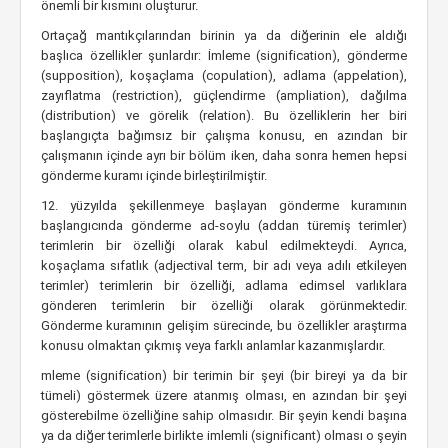
önemli bir kısmını oluşturur.
Ortaçağ mantıkçılarından birinin ya da diğerinin ele aldığı
başlıca özellikler şunlardır: İmleme (signification), gönderme
(supposition), koşaçlama (copulation), adlama (appelation),
zayıflatma (restriction), güçlendirme (ampliation), dağılma
(distribution) ve görelik (relation). Bu özelliklerin her biri
başlangıçta bağımsız bir çalışma konusu, en azından bir
çalışmanın içinde ayrı bir bölüm iken, daha sonra hemen hepsi
gönderme kuramı içinde birleştirilmiştir.
12. yüzyılda şekillenmeye başlayan gönderme kuramının
başlangıcında gönderme ad-soylu (addan türemiş terimler)
terimlerin bir özelliği olarak kabul edilmekteydi. Ayrıca,
koşaçlama sıfatlık (adjectival term, bir adı veya adılı etkileyen
terimler) terimlerin bir özelliği, adlama edimsel varlıklara
gönderen terimlerin bir özelliği olarak görünmektedir.
Gönderme kuramının gelişim sürecinde, bu özellikler araştırma
konusu olmaktan çıkmış veya farklı anlamlar kazanmışlardır.
mleme (signification) bir terimin bir şeyi (bir bireyi ya da bir
tümeli) göstermek üzere atanmış olması, en azından bir şeyi
gösterebilme özelliğine sahip olmasıdır. Bir şeyin kendi başına
ya da diğer terimlerle birlikte imlemli (significant) olması o şeyin