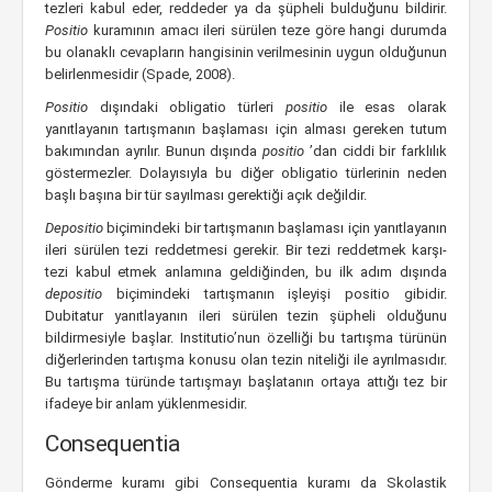
tezleri kabul eder, reddeder ya da şüpheli bulduğunu bildirir.
Positio
kuramının amacı ileri sürülen teze göre hangi durumda
bu olanaklı cevapların hangisinin verilmesinin uygun olduğunun
belirlenmesidir (Spade, 2008).
Positio
dışındaki obligatio türleri
positio
ile esas olarak
yanıtlayanın tartışmanın başlaması için alması gereken tutum
bakımından ayrılır. Bunun dışında
positio
’dan ciddi bir farklılık
göstermezler. Dolayısıyla bu diğer obligatio türlerinin neden
başlı başına bir tür sayılması gerektiği açık değildir.
Depositio
biçimindeki bir tartışmanın başlaması için yanıtlayanın
ileri sürülen tezi reddetmesi gerekir. Bir tezi reddetmek karşı-
tezi kabul etmek anlamına geldiğinden, bu ilk adım dışında
depositio
biçimindeki tartışmanın işleyişi positio gibidir.
Dubitatur yanıtlayanın ileri sürülen tezin şüpheli olduğunu
bildirmesiyle başlar. Institutio’nun özelliği bu tartışma türünün
diğerlerinden tartışma konusu olan tezin niteliği ile ayrılmasıdır.
Bu tartışma türünde tartışmayı başlatanın ortaya attığı tez bir
ifadeye bir anlam yüklenmesidir.
Consequentia
Gönderme kuramı gibi Consequentia kuramı da Skolastik